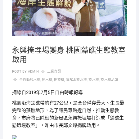
永興掩埋場變身 桃園藻礁生態教室
啟用
POST BY
ADMIN
工業資訊
全自動飲水機
,
開水機
,
開飲機
,
電解水飲水機
,
飲水機
,
飲水機品牌
摘錄自2019年7月5日自由時報報導
桃園沿海藻礁帶約有27公里，是全台僅存最大、生長最
完整的藻礁地形，為了讓民眾貼近自然、推動生態教
育，市府將已除役的新屋區永興掩埋場打造成「藻礁生
態環境教室」，昨由市長鄭文燦揭牌啟用。