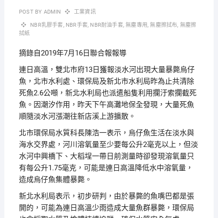
POST BY
ADMIN
工業資訊
NBR乳膠手套
,
NBR手套
,
NBR耐油手套
,
無塵專用
,
無塵擦拭布
,
無塵擦
拭紙
摘錄自2019年7月16日聯合報報導
連日高溫，雙北市府13日獲報淡水河出現大量暴斃烏仔
魚，北市水利處、環保局及新北市水利局昨為止共清除
死魚2.6公噸，新北水利局也派遣船隻利用攔汙索攔截死
魚。因潮汐作用，昨天下午高灘地保全發現，大量死魚
順隨淡水河漲潮往新店溪上游擴散。
北市環保局水質科長陳浩一表示，烏仔魚生活在淡水與
海水交界處，河川溶氧量至少要每公升2毫克以上，但淡
水河中興橋下、大稻埕一帶日前測量時卻發現溶氧量只
有每公升1.75毫克，可能是連日高溫降低水中溶氧量，
造成烏仔魚集體暴斃。
新北水利局表示，初步研判，由於暴斃的魚嘴巴都是張
開的，可能為連日高溫少雨造成大量魚群暴斃，環保局