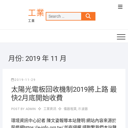
Skip
Top
to
工業
Men
Search
content
工業
…
月份:
2019 年 11 月
2019-11-29
太陽光電板回收機制2019將上路 最
快2月底開始收費
POST BY
ADMIN
工業資訊
儀器租賃
,
示波器
環境資訊中心記者 陳文姿報導本站聲明:網站內容來源於
裝修網https://e-info.org.tw/,如有侵權,請聯繫我們本站聲