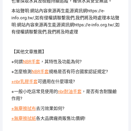
也會採取水質及檢體持續追蹤，確保水質安全無虞。
本站聲明:網站內容來源再生能源資訊網https://e-
info.org.tw/,如有侵權請聯繫我們,我們將及時處理本站聲
明:網站內容來源再生能源資訊網https://e-info.org.tw/,如
有侵權請聯繫我們,我們將及時處理
【其他文章推薦】
※何謂
NBR手套
，其特性及功能為何?
※怎麼檢測
NBR手套
規格是否有符合國家認証規定?
※nbr乳膠手套
可適用在什麼環境?
※一般小吃店常見使用的
nbr耐油手套
，是否有含耐酸鹼
作用?
※無塵擦拭布
去污效果如何?
※無塵擦拭紙
各大品牌廠商販售比價網!