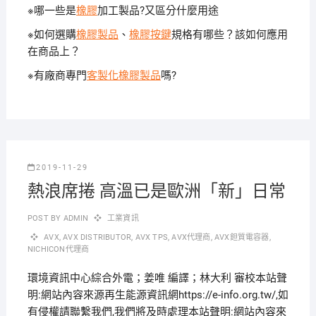
※哪一些是
橡膠
加工製品?又區分什麼用途
※如何選購
橡膠製品
、
橡膠按鍵
規格有哪些？該如何應用
在商品上？
※有廠商專門
客製化橡膠製品
嗎?
2019-11-29
熱浪席捲 高溫已是歐洲「新」日常
POST BY
ADMIN
工業資訊
AVX
,
AVX DISTRIBUTOR
,
AVX TPS
,
AVX代理商
,
AVX鉭質電容器
,
NICHICON代理商
環境資訊中心綜合外電；姜唯 編譯；林大利 審校本站聲
明:網站內容來源再生能源資訊網https://e-info.org.tw/,如
有侵權請聯繫我們,我們將及時處理本站聲明:網站內容來