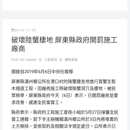
2019-11-29
破壞陸蟹棲地 屏東縣政府開罰施工
廠商
POST BY
ADMIN
工業資訊
購物推車
摘錄自2019年6月6日中央社報導
屏東縣滿州鄉公所在港口村的陸蟹棲息地進行賞蟹生態
木棧道工程，因廠商施工時破壞陸蟹洞穴及棲地，被民
眾檢舉，屏東縣政府今天（6日）表示，已開罰廠商並要
求改善，感謝全民當督工。
縣府表示，縣府的工程施工查核小組於5月27日接獲全民
督工通報，就下令主辦機關滿州鄉公所於3日內將堆置的
土方移除，並依契約及相關法令規定處分。公所表示已