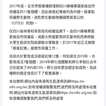
2017年底，全世界圈養種群僅剩四川蜂桶寨國家級自然
保護區的11隻個體，因此綠尾虹雉被列為中國一級重點
保護野生動物，瀕危野生動植物種國際貿易公約
（CITES）附錄I。
在四川省林業和草原局的組織協調下，由四川蜂桶寨國
家級自然保護區、成都大熊貓繁育研究基地和西華師範
大學生態研究院組建聯合實驗室，於2017年初正式展開
「綠尾虹雉」搶救性保護工作。
目前共計繁育成活綠尾虹雉12隻，特別是在2019年，共
繁育成活7隻個體，2019年孵化個體數和孵化率相比去年
分別提高了40%和15%，孵化技術更加穩定和成熟，為該
種群的穩定增長打下了堅實基礎。
本站聲明:網站內容來源再生能源資訊網https://e-
info.org.tw/,如有侵權請聯繫我們,我們將及時處理本站聲
明:網站內容來源再生能源資訊網https://e-info.org.tw/,如
有侵權請聯繫我們,我們將及時處理