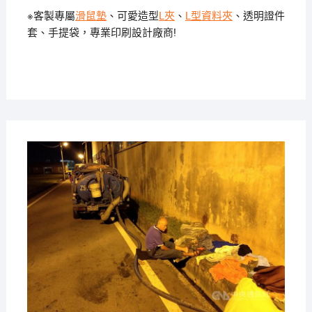
※客製專屬
滑鼠墊
、可愛造型
L夾
、
L型資料夾
、透明證件
套、手提袋，專業印刷設計廠商!
2019-
11-29