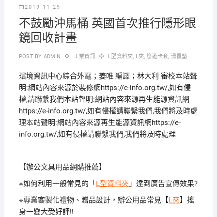
2019-11-29
不鼓勵沖馬桶 英國首次推行隱形眼
鏡回收計畫
POST BY
ADMIN
工業資訊
L型資料夾
,
L夾
,
悠遊卡套
,
滑鼠墊
環境資訊中心綜合外電；姜唯 編譯；林大利 審校本站聲
明:網站內容來源於裝修網https://e-info.org.tw/,如有侵
權,請聯繫我們本站聲明:網站內容來源再生能源資訊網
https://e-info.org.tw/,如有侵權請聯繫我們,我們將及時處
理本站聲明:網站內容來源再生能源資訊網https://e-
info.org.tw/,如有侵權請聯繫我們,我們將及時處理
【辦公文具用品網購推薦】
※如何利用一般常見的「
L型資料夾
」達到廣告宣傳效果?
※專業客製化禮物、贈品設計，辦公用品常見【
L夾
】搖
身一變大受好評!!