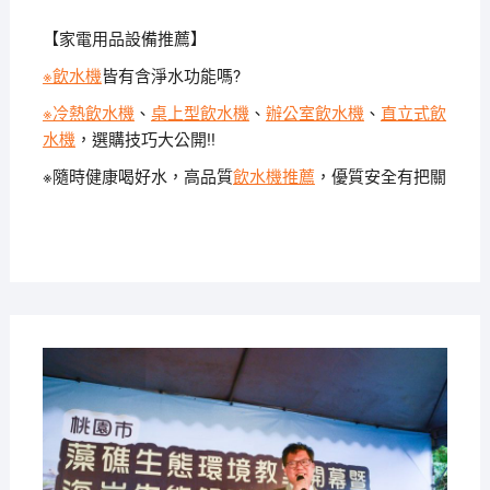
【家電用品設備推薦】
※飲水機
皆有含淨水功能嗎?
※冷熱飲水機
、
桌上型飲水機
、
辦公室飲水機
、
直立式飲
水機
，選購技巧大公開!!
※隨時健康喝好水，高品質
飲水機推薦
，優質安全有把關
2019-
11-29