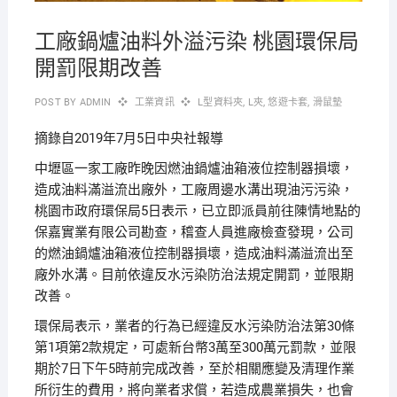
工廠鍋爐油料外溢污染 桃園環保局
開罰限期改善
POST BY
ADMIN
工業資訊
L型資料夾
,
L夾
,
悠遊卡套
,
滑鼠墊
摘錄自2019年7月5日中央社報導
中壢區一家工廠昨晚因燃油鍋爐油箱液位控制器損壞，
造成油料滿溢流出廠外，工廠周邊水溝出現油污污染，
桃園市政府環保局5日表示，已立即派員前往陳情地點的
保嘉實業有限公司勘查，稽查人員進廠檢查發現，公司
的燃油鍋爐油箱液位控制器損壞，造成油料滿溢流出至
廠外水溝。目前依違反水污染防治法規定開罰，並限期
改善。
環保局表示，業者的行為已經違反水污染防治法第30條
第1項第2款規定，可處新台幣3萬至300萬元罰款，並限
期於7日下午5時前完成改善，至於相關應變及清理作業
所衍生的費用，將向業者求償，若造成農業損失，也會