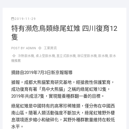
2019-11-29
特有瀕危鳥類綠尾虹雉 四川復育12
隻
POST BY
ADMIN
工業資訊
冷熱飲水機
,
桌上型飲水機
,
直立式飲水機
,
辦公室飲水機
,
飲水機
,
飲水
機推薦
摘錄自2019年7月3日新京報報導
據報，成都大熊貓繁育研究基地，經搶救性保護繁育，
成功復育有著「鳥中大熊貓」之稱的綠尾虹雉12隻，
2019年共成活7隻，實現籠養種群翻一番的目標。
綠尾虹雉是中國特有的高寒珍稀雉類，僅分佈在中國西
南山區。隨著人類活動強度不斷加大，綠尾虹雉野外棲
息環境逐步縮小和破碎化，其野外種群數量維持在較低
水平。