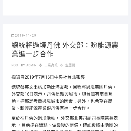
2019-11-29
總統將過境丹佛 外交部：盼能源農
業進一步合作
POST BY
ADMIN
工業資訊
空壓機
摘錄自2019年7月16日中央社台北報導
總統蔡英文出訪加勒比海友邦，回程將過境美國丹佛。
外交部16日表示，丹佛是新興城市，與台灣有商業互
動，這都是考量過境城市的因素；另外，也希望在農
業、新興能源產業跟丹佛有進一步合作。
至於在丹佛的過境活動， 外交部北美司副司長陳慧蓁表
示 ，目前還在盤點、做最後的籌備，確認後將由隨團的