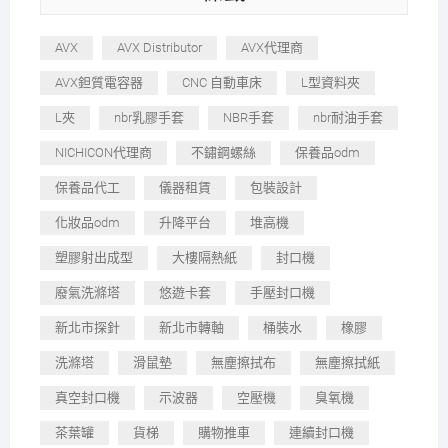
AVX
AVX Distributor
AVX代理商
AVX鉭質電容器
CNC 自動車床
L型資料夾
L夾
nbr乳膠手套
NBR手套
nbr耐油手套
NICHICON代理商
不鏽鋼螺絲
保養品odm
保養品代工
儀器租賃
包裝設計
化妝品odm
升降平台
堆高機
塑膠射出成型
大樓隔熱紙
封口機
廢氣洗滌塔
悠遊卡套
手壓封口機
新北市探針
新北市轉軸
桶裝水
橡膠
洗滌塔
滑鼠墊
無塵擦拭布
無塵擦拭紙
真空封口機
示波器
空壓機
臭氧機
茶葉罐
貨梯
購物推車
連續封口機