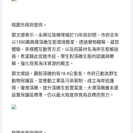
桃園市政府提供。
鄭文燦表示，永興垃圾掩埋場於13年前封閉，市府去年
以1500萬興建藻礁生態環境教室，透過實物觀察、感官
體驗、多媒體互動等方式，以及招募卅名海岸生態解說
員，希望藉此促進市民、學生對藻礁生態的認識與瞭
解，強化保育海洋資源的概念。
鄭文燦說，觀新藻礁約有18.4公里長，市府已劃為野生
動物保護區，並推動工業區污染管制、成立海岸巡護
隊，復育藻礁、提升藻礁生態豐富度，大潭藻礁雖未達
設置保護區標準，仍以最大程度保育為目標而努力。
桃園市政府提供。