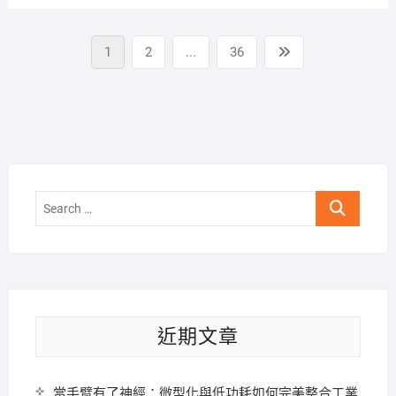
文
Page
Page
Page
Next
1
2
...
36
章
page
分
頁
Search
…
近期文章
當手臂有了神經：微型化與低功耗如何完美整合工業