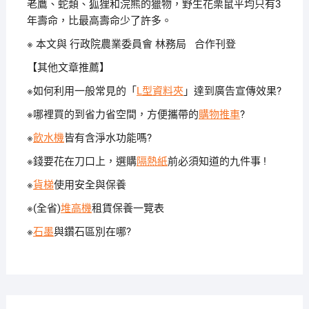
老鷹、蛇類、狐狸和浣熊的獵物，野生花栗鼠平均只有3
年壽命，比最高壽命少了許多。
※ 本文與 行政院農業委員會 林務局 合作刊登
【其他文章推薦】
※如何利用一般常見的「
L型資料夾
」達到廣告宣傳效果?
※哪裡買的到省力省空間，方便攜帶的
購物推車
?
※
飲水機
皆有含淨水功能嗎?
※錢要花在刀口上，選購
隔熱紙
前必須知道的九件事 !
※
貨梯
使用安全與保養
※(全省)
堆高機
租賃保養一覽表
※
石墨
與鑽石區別在哪?