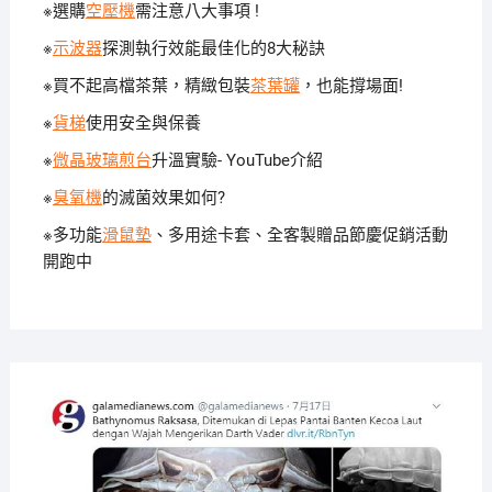
※選購
空壓機
需注意八大事項 !
※
示波器
探測執行效能最佳化的8大秘訣
※買不起高檔茶葉，精緻包裝
茶葉罐
，也能撐場面!
※
貨梯
使用安全與保養
※
微晶玻璃煎台
升溫實驗- YouTube介紹
※
臭氧機
的滅菌效果如何?
※多功能
滑鼠墊
、多用途卡套、全客製贈品節慶促銷活動
開跑中
2020-
11-30