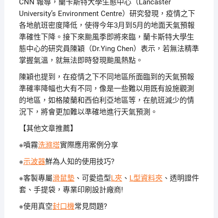
CNN 報導，蘭卡斯特大學生態中心（Lancaster
University’s Environment Centre）研究發現，疫情之下
各地航班密度降低，使得今年3月到5月的地面天氣預報
準確性下降。接下來颱風季即將來臨，蘭卡斯特大學生
態中心的研究員陳穎（Dr.Ying Chen）表示，若無法精準
掌握氣溫，就無法即時發現颱風熱點。
陳穎也提到，在疫情之下不同地區所面臨到的天氣預報
準確率降幅也大有不同，像是一些難以用既有設施觀測
的地區，如格陵蘭和西伯利亞地區等，在航班減少的情
況下，將會更加難以準確地進行天氣預測。
【其他文章推薦】
※噴霧
洗滌塔
實際應用案例分享
※
示波器
鮮為人知的使用技巧?
※客製專屬
滑鼠墊
、可愛造型
L夾
、
L型資料夾
、透明證件
套、手提袋，專業印刷設計廠商!
※使用真空
封口機
常見問題?