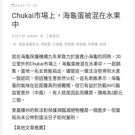
2020-11-30
Chukai市場上，海龜蛋被混在水果
中
POST BY
ADMIN
工業資訊
微晶玻璃煎台
,
滑鼠墊
,
示波器
,
空壓機
,
臭氧機
,
茶葉罐
,
貨梯
就在海龜保護機構九年來致力於搶救小海龜的同時，20
公里外的Chukai市場上，海龜蛋被混在水果中，一起銷
售。
當地一名女商販指出，儘管這一做法沒有得到大家
一致認同，但這種生意依然火紅。
這名商販表示，海龜
蛋的氣味在近距離真的很難聞，但它有益於防範AVC腦
血管意外（中風），有人就是因此而購買，價格為2歐元
三個。
登嘉樓州的新法對保護瀕臨滅絕物種是一個進步，但當
局尚未公佈對違法分子如何量刑。
【其他文章推薦】