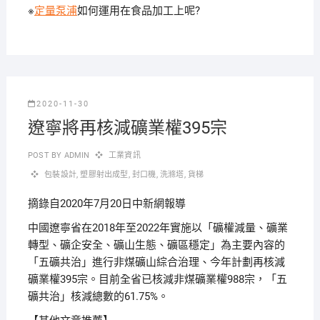
※
定量泵浦
如何運用在食品加工上呢?
2020-11-30
遼寧將再核減礦業權395宗
POST BY
ADMIN
工業資訊
包裝設計
,
塑膠射出成型
,
封口機
,
洗滌塔
,
貨梯
摘錄自2020年7月20日中新網報導
中國遼寧省在2018年至2022年實施以「礦權減量、礦業
轉型、礦企安全、礦山生態、礦區穩定」為主要內容的
「五礦共治」進行非煤礦山綜合治理、今年計劃再核減
礦業權395宗。目前全省已核減非煤礦業權988宗，「五
礦共治」核減總數的61.75%。