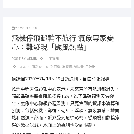
2020-11-30
飛機停飛郵輪不航行 氣象專家憂
心：難發現「颱風熱點」
POST BY
ADMIN
工業資訊
AVX
,
L型資料夾
,
L夾
,
封口機
,
洗滌塔
,
滑鼠墊
,
示波器
摘錄自2020年7月18、19日鏡週刊、自由時報報導
歐洲中程天氣預報中心表示，未來若所有航班都消失，
預報準確率將會降低多達15%。為了準確預測天氣變
化，氣象中心仰賴各種監測工具蒐集到的資訊來演算和
預測，包括飛機、郵輪、衛星、浮標、氣象氣球、地面
站和雷達。然而，近來受到疫情影響，從飛機和郵輪獲
得的數據銳減，水面上的觀測也受到限制。