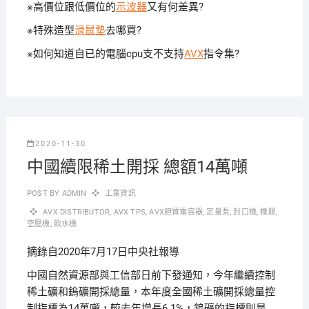
※高價位跟低價位的
示波器
又有何差異?
※特殊造型
滑鼠墊
去哪買?
※如何知道自已的電腦cpu支不支持
AVX
指令集?
2020-11-30
中國續限稀土開採 總額14萬噸
POST BY
ADMIN
工業資訊
AVX DISTRIBUTOR
,
AVX TPS
,
AVX鉭質電容器
,
定量泵
,
封口機
,
橡膠
,
空壓機
,
飲水機
摘錄自2020年7月17日中央社報導
中國自然資源部與工信部日前下發通知，今年繼續控制
稀土礦和鎢礦開採總量，本年度全國稀土礦開採總量控
制指標為14萬噸，較去年增長6.1%，鎢礦的指標則是