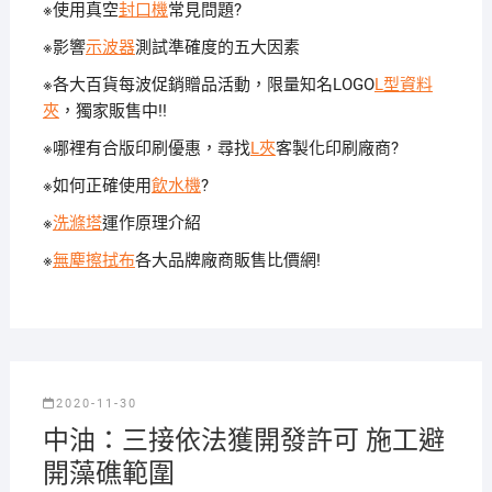
※使用真空
封口機
常見問題?
※影響
示波器
測試準確度的五大因素
※各大百貨每波促銷贈品活動，限量知名LOGO
L型資料
夾
，獨家販售中!!
※哪裡有合版印刷優惠，尋找
L夾
客製化印刷廠商?
※如何正確使用
飲水機
?
※
洗滌塔
運作原理介紹
※
無塵擦拭布
各大品牌廠商販售比價網!
2020-11-30
中油：三接依法獲開發許可 施工避
開藻礁範圍