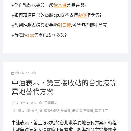
※全自動飲水機與一般
飲水機
差異在哪?
※如何知道自已的電腦cpu支不支持
AVX
指令集?
※票選推薦煮婦最愛手壓
封口機
,省荷包不犧牲品質
※台灣區
spx
集團已成立多久?
2020-11-30
中油表示，第三接收站的台北港等
異地替代方案
POST BY
ADMIN
工業資訊
噴霧式乾燥機
,
塑膠射出成型
,
滑鼠墊
,
示波器
,
空壓機
,
車床加工
中油表示，第三接收站的台北港等異地替代方案，時程
上都無法滿足大潭電廠用氣需求，經與相關主管機關審