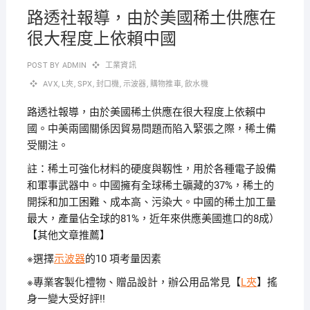
路透社報導，由於美國稀土供應在
很大程度上依賴中國
POST BY
ADMIN
工業資訊
AVX
,
L夾
,
SPX
,
封口機
,
示波器
,
購物推車
,
飲水機
路透社報導，由於美國稀土供應在很大程度上依賴中
國。
中美兩國關係因貿易問題而陷入緊張之際，稀土備
受關注。
註：稀土可強化材料的硬度與靱性，用於各種電子設備
和軍事武器中。
中國擁有全球稀土礦藏的37%，稀土的
開採和加工困難、成本高、污染大。
中國的稀土加工量
最大，產量佔全球的81%，近年來供應美國進口的8成）
【其他文章推薦】
※選擇
示波器
的10 項考量因素
※專業客製化禮物、贈品設計，辦公用品常見【
L夾
】搖
身一變大受好評!!