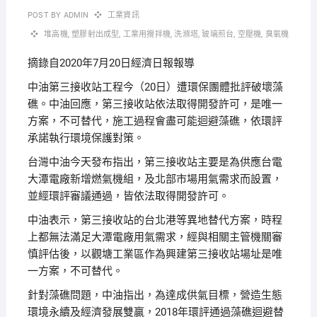
POST BY
ADMIN
工業資訊
堆高機
,
塑膠射出成型
,
工業用攪拌機
,
洗滌塔
,
玻璃煎台
,
空壓機
,
臭氧機
摘錄自2020年7月20日經濟日報報導
中油第三接收站工程今（20日）遭環保團體批評破壞藻
礁。中油回應，第三接收站依法取得開發許可，是唯一
方案，不可替代，施工過程會盡可能迴避藻礁，依環評
承諾執行環境保護對策。
台灣中油今天發布指出，第三接收站主要是為供應台電
大潭電廠新增燃氣機組，及北部市場用氣需求而設置，
並經環評審議通過，皆依法取得開發許可。
中油表示，第三接收站的台北港等異地替代方案，時程
上都無法滿足大潭電廠用氣需求，經與相關主管機關審
慎評估後，以觀塘工業區作為興建第三接收站場址是唯
一方案，不可替代。
針對藻礁問題，中油指出，為達成供氣目標，營造生態
環境永續及經濟發展雙贏，2018年環評通過藻礁迴避替