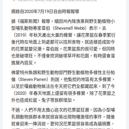
摘錄自2020年7月19日自由時報報導
據《福斯新聞》報導，緬因州內陸漁業與野生動植物小
型哺乳動物專家韋伯（Shevenell Webb）表示，去
（2019）年秋天產出大量的橡實，讓花栗鼠在春季繁衍
後代時在地面上到處都可以找到食物，就這樣造成如今
的花栗鼠嬰兒潮。韋伯說，花栗鼠真的很可愛，但同時
也是破壞狂，不僅會挖洞破壞草坪和花園，有時還會溜
進屋內造反。
佛蒙特州魚類和野生動物部門野生動植物多樣性主任帕
倫（Steven Parren）則說，他監控的地區有太多橡實，
以至於囓齒動物無法在冬天把它們全都藏起來，到了今
（2020）年春天地面上還留有很多橡實，除了花栗鼠之
外也造成松鼠、兔子等族群增加。
不過，人們不用太擔心這次的花栗鼠狂潮，因為小型哺
乳類動物族群本來就很容易出現物種激增的事件，隨後
就會迎來一陣消寂，更何況花栗鼠很容易成為貓頭鷹、