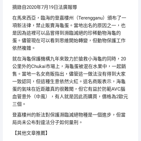
摘錄自2020年7月19日法廣報導
在馬來西亞，臨海的登嘉樓州（Terengganu）頒布了一
項新法律，禁止販賣海龜蛋。當地出名的原因之一，也
是因為這裡可以品嘗得到瀕臨滅絕的珍稀動物海龜的
蛋。儘管現在可以看到思維開始轉變，但動物保護工作
依然複雜。
就在海龜保護機構九年來致力於搶救小海龜的同時，20
公里外的Chukai市場上，海龜蛋被混在水果中，一起銷
售。當地一名女商販指出，儘管這一做法沒有得到大家
一致認同，但這種生意依然火紅。這名商販表示，海龜
蛋的氣味在近距離真的很難聞，但它有益於防範AVC腦
血管意外（中風），有人就是因此而購買，價格為2歐元
三個。
登嘉樓州的新法對保護瀕臨滅絕物種是一個進步，但當
局尚未公布對違法分子如何量刑。
【其他文章推薦】