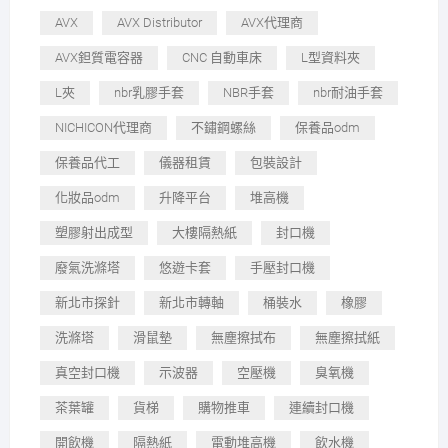
AVX
AVX Distributor
AVX代理商
AVX鉭質電容器
CNC 自動車床
L型資料夾
L夾
nbr乳膠手套
NBR手套
nbr耐油手套
NICHICON代理商
不鏽鋼螺絲
保養品odm
保養品代工
儀器租賃
包裝設計
化妝品odm
升降平台
堆高機
塑膠射出成型
大樓隔熱紙
封口機
廢氣洗滌塔
悠遊卡套
手壓封口機
新北市探針
新北市轉軸
桶裝水
橡膠
洗滌塔
滑鼠墊
無塵擦拭布
無塵擦拭紙
真空封口機
示波器
空壓機
臭氧機
茶葉罐
貨梯
購物推車
連續封口機
開飲機
隔熱紙
電動堆高機
飲水機