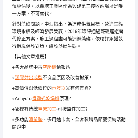
慎評估後，以觀塘工業區作為興建第三接收站場址是唯
一方案，不可替代。
針對藻礁問題，中油指出，為達成供氣目標，營造生態
環境永續及經濟發展雙贏，2018年環評通過藻礁迴避替
代修正方案，施工過程盡可能迴避藻礁，依環評承諾執
行環境保護對策，維護藻礁生態。
【其他文章推薦】
※各大品牌中古
空壓機
情報站
※
塑膠射出成型
不良品原因及改善對策 !
※高價位跟低價位的
示波器
又有何差異?
※Anhydro
噴霧式乾燥機
原理?
※哪裡有傳統
車床加工
-可接單件加工?
※多功能
滑鼠墊
、多用途卡套、全客製贈品節慶促銷活動
開跑中