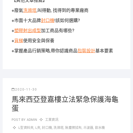
【其他文章推薦】
※廢氣
洗滌塔
,叫得動, 找得到的專業廠商‎
※市面十大品牌
封口機
!該如何選購?
※
塑膠射出成型
加工商品有哪些?
※
貨梯
使用安全與保養
※掌握產品行銷策略,帶你認識商品
包裝設計
基本要素
2020-11-30
馬來西亞登嘉樓立法緊急保護海龜
蛋
POST BY
ADMIN
工業資訊
L型資料夾
,
L夾
,
封口機
,
洗滌塔
,
無塵擦拭布
,
示波器
,
飲水機