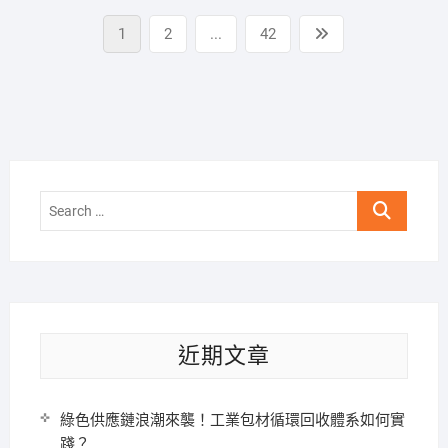
文
Page
Page
Page
Next
1
2
...
42
章
page
分
頁
Search
…
近期文章
綠色供應鏈浪潮來襲！工業包材循環回收體系如何實
踐？