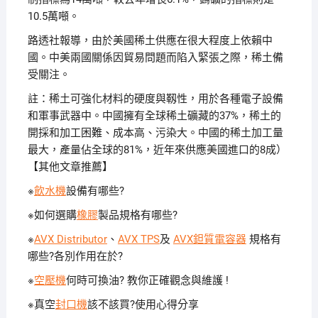
10.5萬噸。
路透社報導，由於美國稀土供應在很大程度上依賴中
國。中美兩國關係因貿易問題而陷入緊張之際，稀土備
受關注。
註：稀土可強化材料的硬度與靱性，用於各種電子設備
和軍事武器中。中國擁有全球稀土礦藏的37%，稀土的
開採和加工困難、成本高、污染大。中國的稀土加工量
最大，產量佔全球的81%，近年來供應美國進口的8成）
【其他文章推薦】
※
飲水機
設備有哪些?
※如何選購
橡膠
製品規格有哪些?
※
AVX Distributor
、
AVX TPS
及
AVX鉭質電容器
規格有
哪些?各別作用在於?
※
空壓機
何時可換油? 教你正確觀念與維護 !
※真空
封口機
該不該買?使用心得分享