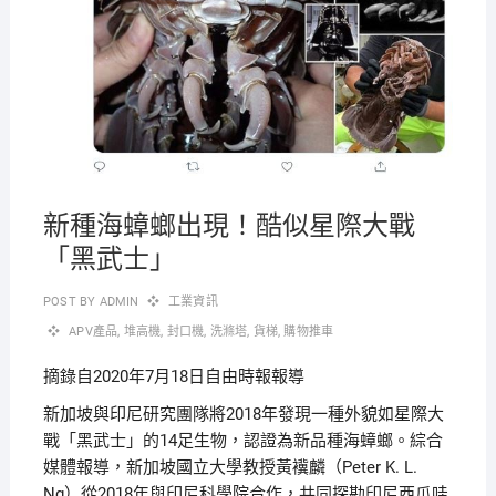
新種海蟑螂出現！酷似星際大戰
「黑武士」
POST BY
ADMIN
工業資訊
APV產品
,
堆高機
,
封口機
,
洗滌塔
,
貨梯
,
購物推車
摘錄自2020年7月18日自由時報報導
新加坡與印尼研究團隊將2018年發現一種外貌如星際大
戰「黑武士」的14足生物，認證為新品種海蟑螂。綜合
媒體報導，新加坡國立大學教授黃䙫麟（Peter K. L.
Ng）從2018年與印尼科學院合作，共同探勘印尼西爪哇