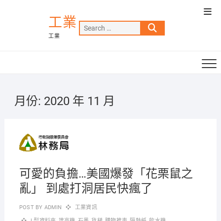
Skip
Top
to
工業
Men
Search
content
工業
…
月份:
2020 年 11 月
2020-
11-30
可愛的負擔…美國爆發「花栗鼠之
亂」 到處打洞居民快瘋了
POST BY
ADMIN
工業資訊
L型資料夾
,
堆高機
,
石墨
,
貨梯
,
購物推車
,
隔熱紙
,
飲水機