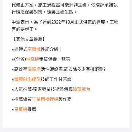
代修正方案，施工過程盡可能迴避藻礁，依環評承諾執
行環境保護對策，維護藻礁生態。
中油表示，為了達到2022年10月正式供氣的進度，工程
有必要趕工。
【其他文章推薦】
※迴轉式
空壓機
性能介紹 !
※(全省)
堆高機
租賃保養一覽表
※高效率
洗滌塔
活性碳設備,能去除多少有機溶劑?
※
塑膠射出成型
技師工作甘苦談
※人氣推薦-獨家專業技術熱傳導
玻璃煎台
※推薦優質
工業用攪拌機
製作商
※
臭氧機
推薦