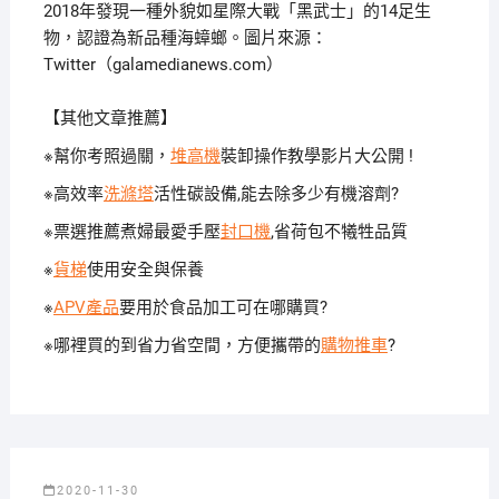
2018年發現一種外貌如星際大戰「黑武士」的14足生
物，認證為新品種海蟑螂。圖片來源：
Twitter（galamedianews.com）
【其他文章推薦】
※幫你考照過關，
堆高機
裝卸操作教學影片大公開 !
※高效率
洗滌塔
活性碳設備,能去除多少有機溶劑?
※票選推薦煮婦最愛手壓
封口機
,省荷包不犧牲品質
※
貨梯
使用安全與保養
※
APV產品
要用於食品加工可在哪購買?
※哪裡買的到省力省空間，方便攜帶的
購物推車
?
2020-11-30