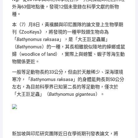
外海63個地點後，發現12個未登錄在科學文獻的新物
種。
本（7）月8日，黃䙫麟與印尼團隊的論文登上生物學期
刊《ZooKeys》，將發現的一種甲殼類生物命為
「
Bathynomus raksasa
」，是「大王巨足蟲屬」
（
Bathynomus
）的一種，其長相雖貌似陸地的蟑螂或鼠
婦（woodlice of land），實際上與螃蟹、蝦子等海生動
物關係更近。
一般等足動物長約33公分，但由於天敵稀少、深海環境
寒冷，「
Bathynomus raksasa
」的身體能夠長到50公分
左右，為目前科學界已知第二長的等足動物，僅次於
「大王巨足蟲」（
Bathynomus giganteus
）。
新加坡與印尼研究團隊近日在學術期刊發表論文，將