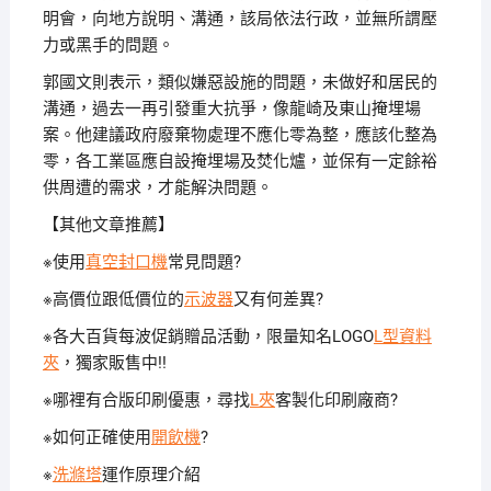
明會，向地方說明、溝通，該局依法行政，並無所謂壓
力或黑手的問題。
郭國文則表示，類似嫌惡設施的問題，未做好和居民的
溝通，過去一再引發重大抗爭，像龍崎及東山掩埋場
案。他建議政府廢棄物處理不應化零為整，應該化整為
零，各工業區應自設掩埋場及焚化爐，並保有一定餘裕
供周遭的需求，才能解決問題。
【其他文章推薦】
※使用
真空封口機
常見問題?
※高價位跟低價位的
示波器
又有何差異?
※各大百貨每波促銷贈品活動，限量知名LOGO
L型資料
夾
，獨家販售中!!
※哪裡有合版印刷優惠，尋找
L夾
客製化印刷廠商?
※如何正確使用
開飲機
?
※
洗滌塔
運作原理介紹