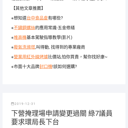
【其他文章推薦】
※想知道
台中食品倉
有哪些?
※
不鏽鋼螺絲
的應用常識-五金修繕
※
堆高機
基本駕駛指導教學(影片)
※
廢氣洗滌塔
,叫得動, 找得到的專業廠商‎
※
營業用紅外線烤爐
比價站,怕你買貴，幫你找好康~
※市面十大品牌
封口機
!該如何選購?
2019-12-31
下營掩理場申請變更過關 綠7議員
要求環局長下台