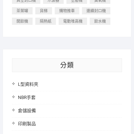
真空封口機
示波器
空壓機
臭氧機
茶葉罐
貨梯
購物推車
連續封口機
開飲機
隔熱紙
電動堆高機
飲水機
分類
L型資料夾
NBR手套
倉儲設備
印刷製品