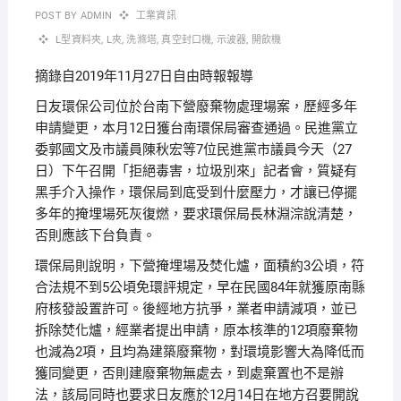
POST BY
ADMIN
工業資訊
L型資料夾
,
L夾
,
洗滌塔
,
真空封口機
,
示波器
,
開飲機
摘錄自2019年11月27日自由時報報導
日友環保公司位於台南下營廢棄物處理場案，歷經多年
申請變更，本月12日獲台南環保局審查通過。民進黨立
委郭國文及市議員陳秋宏等7位民進黨市議員今天（27
日）下午召開「拒絕毒害，垃圾別來」記者會，質疑有
黑手介入操作，環保局到底受到什麼壓力，才讓已停擺
多年的掩埋場死灰復燃，要求環保局長林淵淙說清楚，
否則應該下台負責。
環保局則說明，下營掩埋場及焚化爐，面積約3公頃，符
合法規不到5公頃免環評規定，早在民國84年就獲原南縣
府核發設置許可。後經地方抗爭，業者申請減項，並已
拆除焚化爐，經業者提出申請，原本核準的12項廢棄物
也減為2項，且均為建築廢棄物，對環境影響大為降低而
獲同變更，否則建廢棄物無處去，到處棄置也不是辦
法，該局同時也要求日友應於12月14日在地方召要開說