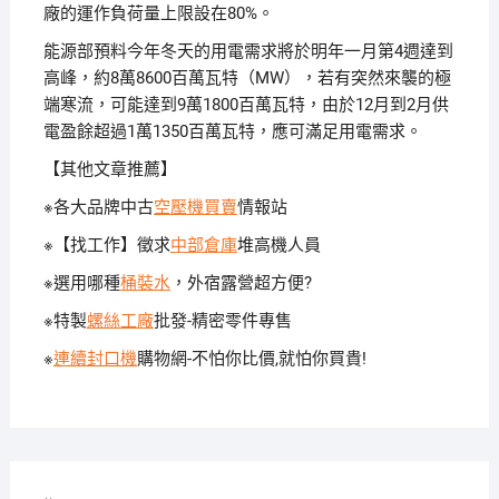
廠的運作負荷量上限設在80%。
能源部預料今年冬天的用電需求將於明年一月第4週達到
高峰，約8萬8600百萬瓦特（MW），若有突然來襲的極
端寒流，可能達到9萬1800百萬瓦特，由於12月到2月供
電盈餘超過1萬1350百萬瓦特，應可滿足用電需求。
【其他文章推薦】
※各大品牌中古
空壓機買賣
情報站
※【找工作】徵求
中部倉庫
堆高機人員
※選用哪種
桶裝水
，外宿露營超方便?
※特製
螺絲工廠
批發-精密零件專售
※
連續封口機
購物網-不怕你比價,就怕你買貴!