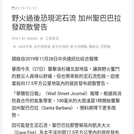
2019-12-31
野火過後恐現泥石流 加州聖巴巴拉
發疏散警告
POST BY
ADMIN
工業資訊
NBR手套
,
台中港倉儲
,
新北市探針
,
新北市轉軸
,
桶裝水
,
空壓機
摘錄自2019年11月28日中央通訊社綜合報導
暴雨今天（27日）襲擊洛杉磯北部地區，讓與野火奮鬥
的救災人員得以舒緩，但也帶來新的泥石流危險，迫使
當局向17.5平方公里地區內的居民發布疏散警告。
「華爾街日報」（Wall Street Journal）報導，根據與消
防員合作的氣象學家，190毫米的大雨凌晨1時開始襲擊
加州聖巴巴拉（Santa Barbara），預料將降下更多雨
勢。
因可能發生泥石流，聖巴巴拉郡警察局向凱夫大火
（Cave Fire）及太平洋中間17.5平方公里內的居民發布