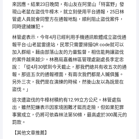
來因應。結果23日晚間，有山友在阿里山「特富野」發
現山老鼠在盜伐牛樟木，就立刻使用平台通報，25日林
管處人員就會同警方在通報地點，順利阻止盜伐案件，
同時逮捕嫌犯。
林管處表示，今年4月已經利用手機通訊軟體成立盜伐通
報平台-山老鼠雷達站，民眾只需要掃描QR code就可以
加入群組。藉由部落山友的力量監督，相信能夠讓盜伐
的案件越來越少。林務局嘉義林區管理處副處長李定忠
說：「從4月30號到今天截止，那我們總共有收五次的通
報。那這五次的通報裡面，有兩次我們都是人贓俱獲。
另外三次，我們是在演練的時候，然後山友以為說是在
盜伐。」
這次遭盜伐的牛樟材積約有12.99立方公尺。林管處指
出，雖然犯嫌表示因家境困難才鋌而走險，但如果犯罪
事實成立，仍將可依森林法第50條，最高處於300萬元的
罰款。
【其他文章推薦】