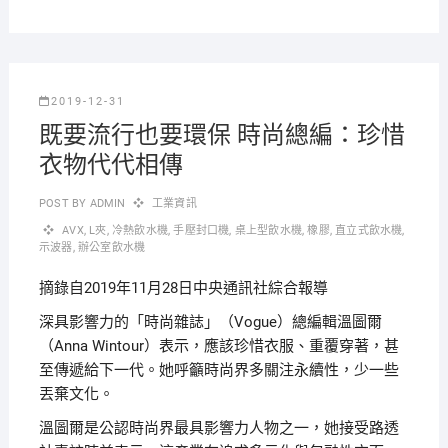
2019-12-31
既要流行也要環保 時尚總編：珍惜
衣物代代相傳
POST BY
ADMIN
工業資訊
AVX
,
L夾
,
冷熱飲水機
,
手壓封口機
,
桌上型飲水機
,
橡膠
,
直立式飲水機
,
示波器
,
辦公室飲水機
摘錄自2019年11月28日中央通訊社綜合報導
深具影響力的「時尚雜誌」（Vogue）總編輯溫圖爾
（Anna Wintour）表示，應該珍惜衣服、重覆穿著，甚
至傳遞給下一代。她呼籲時尚界多關注永續性，少一些
丟棄文化。
溫圖爾是公認時尚界最具影響力人物之一，她接受路透