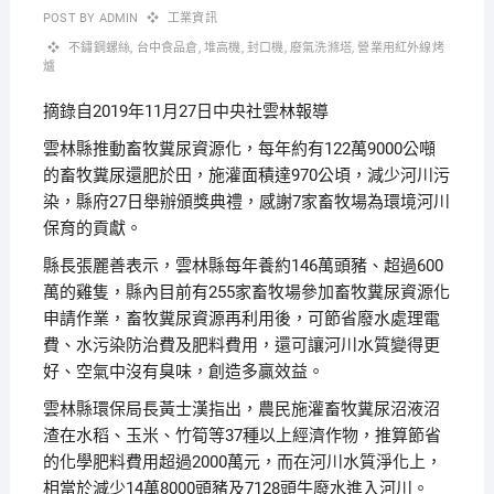
POST BY
ADMIN
工業資訊
不鏽鋼螺絲
,
台中食品倉
,
堆高機
,
封口機
,
廢氣洗滌塔
,
營業用紅外線烤
爐
摘錄自2019年11月27日中央社雲林報導
雲林縣推動畜牧糞尿資源化，每年約有122萬9000公噸
的畜牧糞尿還肥於田，施灌面積達970公頃，減少河川污
染，縣府27日舉辦頒獎典禮，感謝7家畜牧場為環境河川
保育的貢獻。
縣長張麗善表示，雲林縣每年養約146萬頭豬、超過600
萬的雞隻，縣內目前有255家畜牧場參加畜牧糞尿資源化
申請作業，畜牧糞尿資源再利用後，可節省廢水處理電
費、水污染防治費及肥料費用，還可讓河川水質變得更
好、空氣中沒有臭味，創造多贏效益。
雲林縣環保局長黃士漢指出，農民施灌畜牧糞尿沼液沼
渣在水稻、玉米、竹筍等37種以上經濟作物，推算節省
的化學肥料費用超過2000萬元，而在河川水質淨化上，
相當於減少14萬8000頭豬及7128頭牛廢水進入河川。