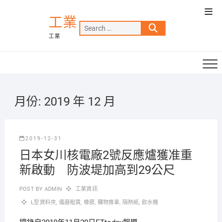
Skip
Top
to
工業
Men
Search
content
工業
…
月份:
2019 年 12 月
2019-12-31
日本女川核電廠2號反應爐獲准重
新啟動 防波堤加高到29公尺
POST BY
ADMIN
工業資訊
L型資料夾
,
儀器租賃
,
橡膠
,
購物推車
,
隔熱紙
,
飲水機