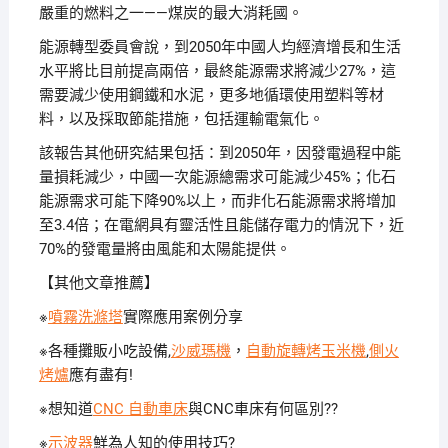
嚴重的燃料之一——煤炭的最大消耗國。
能源轉型委員會說，到2050年中國人均經濟增長和生活
水平將比目前提高兩倍，最終能源需求將減少27%，這
需要減少使用鋼鐵和水泥，更多地循環使用塑料等材
料，以及採取節能措施，包括運輸電氣化。
該報告其他研究結果包括：到2050年，因發電過程中能
量損耗減少，中國一次能源總需求可能減少45%；化石
能源需求可能下降90%以上，而非化石能源需求將增加
至3.4倍；在電網具有靈活性且能儲存電力的情況下，近
70%的發電量將由風能和太陽能提供。
【其他文章推薦】
※
噴霧洗滌塔
實際應用案例分享
※各種攤販小吃設備,
沙威瑪機
，
自動旋轉烤玉米機
,
側火
烤爐
應有盡有!
※想知道
CNC 自動車床
與CNC車床有何區別??
※
示波器
鮮為人知的使用技巧?