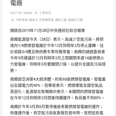
電廠
POST BY
ADMIN
工業資訊
中部倉庫
,
桶裝水
,
空壓機買賣
,
螺絲工廠
,
連續封口機
摘錄自2019年11月28日中央通訊社綜合報導
南韓能源部今天（28日）表示，為減少空氣污染，將把
境內1/4燃煤發電廠於今年12月到明年2月停止運轉，估
計其餘3/4應足夠供應冬季所需用電。南韓的總統委員會
今年9月建議於12月到明年2月之間關閉多達14座燃煤火
力發電廠，到明年3月要關閉27座，以提升全國反污染措
施。
南韓是亞洲第4大經濟體，約有60座燃煤發電廠，發電量
佔全國電力的40%，但專家表示，燃煤導致全國空氣品
質惡化。能源部在新聞稿中表示，未關閉的燃煤發電廠
在今年12月到明年2月間會持續運作，負荷量不到80%。
南韓於今年3月到6月暫停幾座老舊燃煤發電廠的運作；
恢復運作後，有空氣污染氣象報告發布時，就把這些電