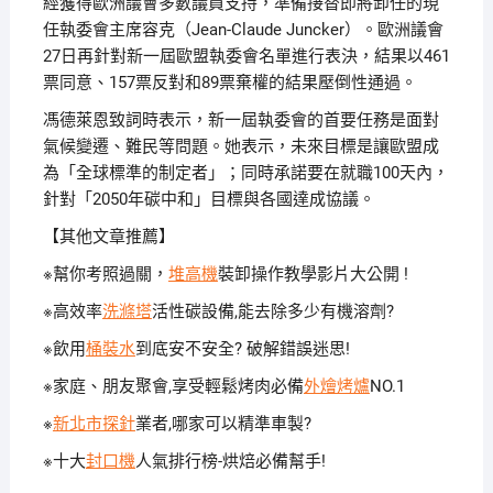
經獲得歐洲議會多數議員支持，準備接替即將卸任的現
任執委會主席容克（Jean-Claude Juncker）。歐洲議會
27日再針對新一屆歐盟執委會名單進行表決，結果以461
票同意、157票反對和89票棄權的結果壓倒性通過。
馮德萊恩致詞時表示，新一屆執委會的首要任務是面對
氣候變遷、難民等問題。她表示，未來目標是讓歐盟成
為「全球標準的制定者」；同時承諾要在就職100天內，
針對「2050年碳中和」目標與各國達成協議。
【其他文章推薦】
※幫你考照過關，
堆高機
裝卸操作教學影片大公開 !
※高效率
洗滌塔
活性碳設備,能去除多少有機溶劑?
※飲用
桶裝水
到底安不安全? 破解錯誤迷思!
※家庭、朋友聚會,享受輕鬆烤肉必備
外燴烤爐
NO.1
※
新北市探針
業者,哪家可以精準車製?
※十大
封口機
人氣排行榜-烘焙必備幫手!