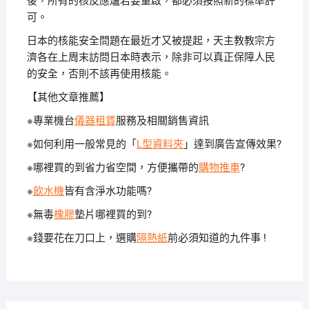
後，所有的核反應爐若要重啟，都必須按照新的標準許
可。
日本的核能安全問題在最近才又被提起，天主教教宗方
濟各在上周末訪問日本時表示，除非可以真正保障人民
的安全，否則不該再使用核能。
【其他文章推薦】
※專業機台
儀器租賃
服務及相關銷售資訊
※如何利用一般常見的「
L型資料夾
」達到廣告宣傳效果?
※哪裡買的到省力省空間，方便攜帶的
購物推車
?
※
飲水機
皆有含淨水功能嗎?
※無毒
橡膠
墊片哪裡買的到?
※錢要花在刀口上，選購
隔熱紙
前必須知道的九件事 !