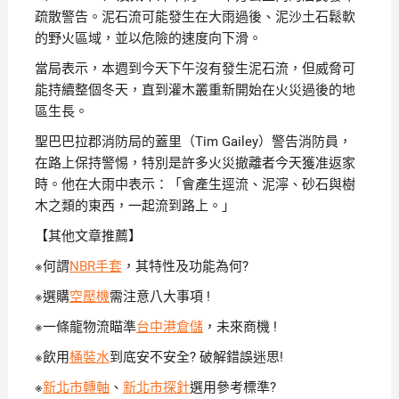
疏散警告。泥石流可能發生在大雨過後、泥沙土石鬆軟
的野火區域，並以危險的速度向下滑。
當局表示，本週到今天下午沒有發生泥石流，但威脅可
能持續整個冬天，直到灌木叢重新開始在火災過後的地
區生長。
聖巴巴拉郡消防局的蓋里（Tim Gailey）警告消防員，
在路上保持警惕，特別是許多火災撤離者今天獲准返家
時。他在大雨中表示：「會產生逕流、泥濘、砂石與樹
木之類的東西，一起流到路上。」
【其他文章推薦】
※何謂
NBR手套
，其特性及功能為何?
※選購
空壓機
需注意八大事項 !
※一條龍物流瞄準
台中港倉儲
，未來商機 !
※飲用
桶裝水
到底安不安全? 破解錯誤迷思!
※
新北市轉軸
、
新北市探針
選用參考標準?