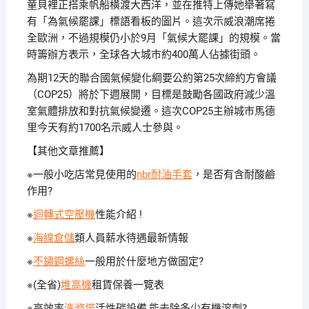
童貝裡正搭乘帆船橫渡大西洋，並在推特上傳她舉著寫
有「為氣候罷課」標語看板的圖片。
這次示威浪潮席捲
全歐洲，不過規模仍小於9月「氣候大罷課」的規模。
當
時籌辦方表示，全球各大城市約400萬人佔據街頭。
為期12天的聯合國氣候變化綱要公約第25次締約方會議
（COP25）將於下週展開，目標是鼓勵各國政府減少溫
室氣體排放和對抗氣候變遷。
這次COP25主辦城市馬德
里今天有約1700名示威人士參與。
【其他文章推薦】
※一般小吃店常見使用的
nbr耐油手套
，是否有含耐酸鹼
作用?
※
迴轉式空壓機
性能介紹 !
※
海線倉儲
類人員薪水待遇最新情報
※
不鏽鋼螺絲
一般用於什麼地方做固定?
※(全省)
堆高機
租賃保養一覽表
※高效率
洗滌塔
活性碳設備,能去除多少有機溶劑?