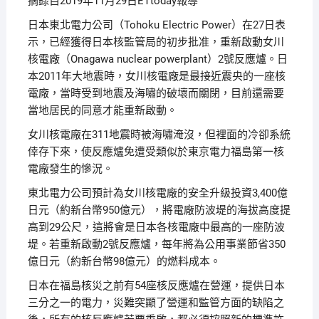
摘錄自2019年11月29日ETtoday報導
日本東北電力公司（Tohoku Electric Power）在27日表
示，已經獲得日本核監管局的初步批准，重新啟動女川
核電廠（Onagawa nuclear powerplant）2號反應爐。日
本2011年大地震時，女川核電廠是最接近震央的一座核
電廠，當時受到地震及海嘯的破壞而關閉，目前還需要
當地居民的同意才能重新啟動。
女川核電廠在311地震時被海嘯淹沒，但裡面的冷卻系統
倖存下來，使反應爐免遭受類似於東京電力福島第一核
電廠發生的慘況。
東北電力公司預計為女川核電廠的安全升級投資3,400億
日元（約新台幣950億元），將電廠防波堤的海拔高度提
高到29公尺，這將會是日本各核電廠中最高的一座防波
堤。若重新啟動2號反應爐，每年將為公用事業節省350
億日元（約新台幣98億元）的燃料成本。
日本在福島核災之前有54座核反應爐在營運，提供日本
三分之一的電力，災難突顯了營運和監管方面的缺陷之