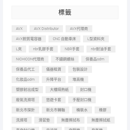
標籤
AVX
AVX Distributor
AVX代理商
AVX鉭質電容器
CNC 自動車床
L型資料夾
L夾
nbr乳膠手套
NBR手套
nbr耐油手套
NICHICON代理商
不鏽鋼螺絲
保養品odm
保養品代工
儀器租賃
包裝設計
化妝品odm
升降平台
堆高機
塑膠射出成型
大樓隔熱紙
封口機
廢氣洗滌塔
悠遊卡套
手壓封口機
新北市探針
新北市轉軸
桶裝水
橡膠
洗滌塔
滑鼠墊
無塵擦拭布
無塵擦拭紙