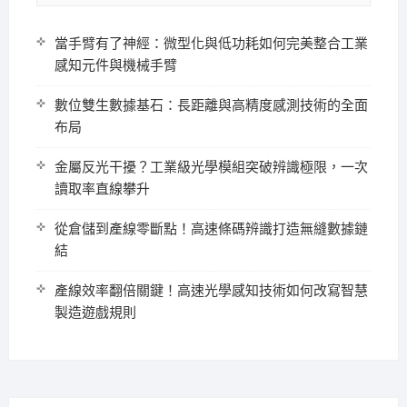
當手臂有了神經：微型化與低功耗如何完美整合工業
感知元件與機械手臂
數位雙生數據基石：長距離與高精度感測技術的全面
布局
金屬反光干擾？工業級光學模組突破辨識極限，一次
讀取率直線攀升
從倉儲到產線零斷點！高速條碼辨識打造無縫數據鏈
結
產線效率翻倍關鍵！高速光學感知技術如何改寫智慧
製造遊戲規則