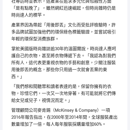
社專訪時並表示，這產業在追求多元化與包融性方面
「是有點晚了」，雖然網紅迅速崛起，但時尚雜時仍是
時尚達人的標竿。
產業界因為帶起「用後即丟」文化而受批評檢驗時，許
多品牌試圖加強他們的環保綠色標籤驗證，並嘗試吸引
年輕的環保型消費族群。
掌舵美國版時尚雜誌逾30年的溫圖爾說，時尚達人應呵
護自己的衣物，甚至將衣物傳遞下去。「我認為對我們
所有人，這代表更重視衣物的手藝和創意，少關注服裝
用後即丟的概念，那些你只用過一次就會丟棄的東
西。」
「我們想和閱聽眾和讀者表達的是，保留你擁有的衣
物，珍惜它們，一次又一次地穿著，有可能就將它們傳
給女兒或兒子，視情況而定。」
管理顧問公司麥肯錫（McKinsey & Company）一項
2016年報告指出，在2000年至2014年間，全球服裝產出
數量增加了一倍，每人每年服裝採購量增加60%。