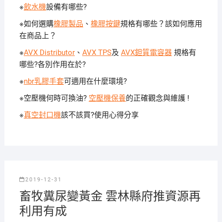
※
飲水機
設備有哪些?
※如何選購
橡膠製品
、
橡膠按鍵
規格有哪些？該如何應用
在商品上？
※
AVX Distributor
、
AVX TPS
及
AVX鉭質電容器
規格有
哪些?各別作用在於?
※
nbr乳膠手套
可適用在什麼環境?
※空壓機何時可換油?
空壓機保養
的正確觀念與維護 !
※
真空封口機
該不該買?使用心得分享
2019-12-31
畜牧糞尿變黃金 雲林縣府推資源再
利用有成