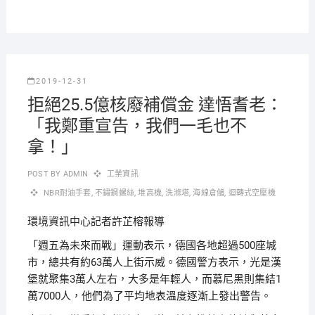
2019-12-31
拒絕25.5億核廢補償金 達悟耆老：
「我鄭重宣告，我們一毛也不
拿！」
POST BY
ADMIN
工業資訊
NBR耐油手套
,
不鏽鋼螺絲
,
堆高機
,
洗滌塔
,
海線倉儲
,
迴轉式空壓機
環境資訊中心記者許芷榕報導
「週五為未來而戰」運動表示，德國各地超過500座城
市，總共有約63萬人上街示威。
德國警方表示，光是漢
堡就聚集3萬人左右，大多是年輕人，而慕尼黑則集結1
萬7000人，他們為了平均地表溫度逐漸上發出警告。