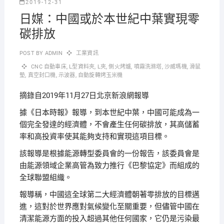
2019-12-31
日媒：中國或於本世紀中葉實現零
碳排放
POST BY
ADMIN
工業資訊
CNC 自動車床
,
L型資料夾
,
L夾
,
側火烤爐
,
噴霧洗滌塔
,
沙威瑪機
,
滑鼠
墊
,
真空封口機
,
示波器
,
自動旋轉烤玉米機
摘錄自2019年11月27日北京新浪網報導
據《日本時報》報導，到本世紀中葉，中國可能成為一
個完全發達的經濟體，不會產生任何碳排放，其高儲蓄
率和高投資率使其能夠支持和實現這項目標。
該報導是根據能源轉型委員會的一份報告，該委員會是
由能源領域企業高管為致力推行《巴黎協定》而組成的
全球聯盟組織。
報導稱，中國這全球第二大經濟體朝著零排放的目標邁
進，這對於世界應對氣候變化至關重要，但儘管中國在
清潔能源方面的投入超過其他任何國家，它仍是污染最