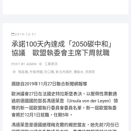
2019-12-31
承諾100天內達成「2050碳中和」
協議 歐盟執委會主席下周就職
POST BY
ADMIN
工業資訊
堆高機
,
外燴烤爐
,
封口機
,
新北市探針
,
桶裝水
,
洗滌塔
摘錄自2019年11月27日聯合新聞網報導
歐洲議會27日在法國史特拉斯堡表決，以壓倒性票數通
過前德國國防部長馮德萊恩（Ursula von der Leyen）領
導的新一屆歐盟執行委員會委員名單。新一屆歐盟執委
會將於12月1日就職，任期5年。
馮德萊恩是德國總理梅克爾的親密盟友，她先前7月份已