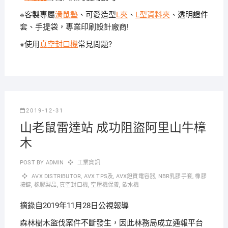
※客製專屬
滑鼠墊
、可愛造型
L夾
、
L型資料夾
、透明證件
套、手提袋，專業印刷設計廠商!
※使用
真空封口機
常見問題?
2019-12-31
山老鼠雷達站 成功阻盜阿里山牛樟
木
POST BY
ADMIN
工業資訊
AVX DISTRIBUTOR
,
AVX TPS及
,
AVX鉭質電容器
,
NBR乳膠手套
,
橡膠
按鍵
,
橡膠製品
,
真空封口機
,
空壓機保養
,
飲水機
摘錄自2019年11月28日公視報導
森林樹木盜伐案件不斷發生，因此林務局成立通報平台