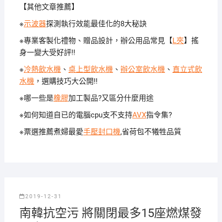
【其他文章推薦】
※
示波器
探測執行效能最佳化的8大秘訣
※專業客製化禮物、贈品設計，辦公用品常見【
L夾
】搖
身一變大受好評!!
※
冷熱飲水機
、
桌上型飲水機
、
辦公室飲水機
、
直立式飲
水機
，選購技巧大公開!!
※哪一些是
橡膠
加工製品?又區分什麼用途
※如何知道自已的電腦cpu支不支持
AVX
指令集?
※票選推薦煮婦最愛
手壓封口機
,省荷包不犧牲品質
2019-12-31
南韓抗空污 將關閉最多15座燃煤發