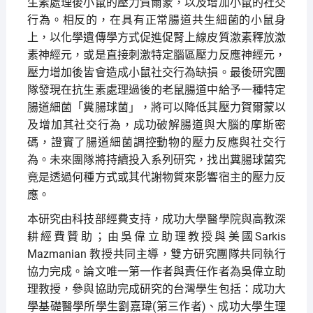
生素處理後小鼠的壓力賀爾蒙，以及增加小鼠的社交
行為。相反的，在具有正常腸道共生細菌的小鼠身
上，以化學遺傳學方式促進促腎上線皮質激素釋放激
素神經元，或是直接刺激特定腦區壓力反應神經元，
壓力增加後皆會造成小鼠社交行為缺損。最後研究團
隊發現在抗生素處理過後的老鼠腸道中給予一種特定
腸道細菌「糞腸球菌」，將可以降低其壓力賀爾蒙以
及增加其社交行為，成功破解腸道與大腦的摩斯密
碼，證實了腸道細菌調控動物的壓力反應與社交行
為。未來團隊將持續投入系列研究，找出糞腸球菌究
竟是透過何種方式或其代謝物質來影響宿主的壓力反
應。
本研究由科技部經費支持，成功大學醫學院與高教深
耕經費贊助；由吳偉立助理教授與美國Sarkis
Mazmanian 教授共同主導，雙方研究團隊共同執行
協力完成。論文唯一第一作者與責任作者為吳偉立助
理教授，參與協助完成研究的台灣學生包括：成功大
學基礎醫學所學生劉嘉瑋(第三作者)、成功大學生理