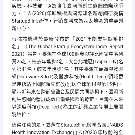
契機。科技部TTA為強化臺灣新創生態圈國際競爭
力，自去(2020)年即積極與國際知名新創調研機構
StartupBlink合作，行銷臺灣成為亞太地區的重要創
新中心。
根據該機構於最新發布的「2021年創業生態系排
名」（The Global Startup Ecosystem Index Report
2021）報告，臺灣在全球100個參與評比國家中名列
第26名，較去年進步4名；大台北地區(Taipei City)名
列第41名，較去年進步1名；其中臺灣在硬體與物聯
網(Hardware & IoT)及醫療科技(Health Tech)領域更
是連袂站上國際領先群(分別居全球第14與第15名)，
顯示近年來在跨部會整合及民間共同參與下，臺灣新
創生態圈的發展成效已漸獲國際的肯定，台灣在未來
以深度科技(Deep Tech)為主的新興產業發展上居關
鍵地位。
值得注意的是，臺灣在StartupBlink與聯合國UNAIDS
Health Innovation Exchange自去(2020)年啟動的全