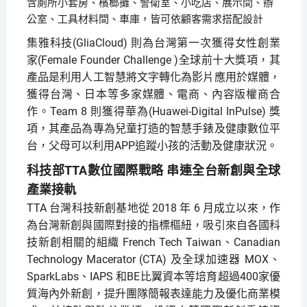
含廁所小套房、檳榔攤、警衛室、小吃店、展示間、辦
公室、工具材料間、車庫，皆可依顧客需求搭配設計
集雅科技(GliaCloud) 則為台灣第一次獲得女性創業
家(Female Founder Challenge )全球前十大獎項，其
產品是利用人工智慧將文字轉化為影片應用於媒體，
獲得台灣、日本等多家媒體、電商、內容版權商合
作。Team 8 則獲得華為(Huawei-Digital InPulse) 獎
項，其產品為專為兒童打造的智慧手錶及健康數位平
台，父母可以利用APP追蹤小孩的活動及健康狀況。
科技部TTA數位國際戰略 串連全台新創與全球
產業接軌
TTA 台灣科技新創基地從 2018 年 6 月成立以來，作
為台灣新創與國際對接的指標樞紐，吸引來自各國科
技新創相關的組織 French Tech Taiwan、Canadian
Technology Macerator (CTA) 及全球加速器 MOX、
SparkLabs、IAPS 和BE比翼資本等培育超過400家優
質海內外新創，提升團隊簡報表達能力及優化商業模