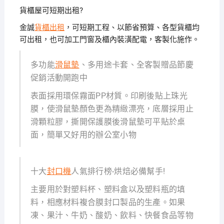
貨櫃屋可短期出租?
金誠
貨櫃出租
，可短期工程、以節省預算、各型貨櫃均
可出租，也可加工門窗及櫃內裝潢配電，客製化施作。
多功能
滑鼠墊
、多用途卡套、全客製贈品節慶
促銷活動開跑中
表面採用環保霧面PP材質。印刷後貼上珠光
膜，使滑鼠墊顏色更為精緻漂亮，底層採用止
滑顆粒膠，撕開保護膜後滑鼠墊可平貼於桌
面，簡單又好用的辦公室小物
十大
封口機
人氣排行榜-烘焙必備幫手!
主要用於對塑料杯、塑料盒以及塑料瓶的填
料，相應材料複合膜封口製品的生產。如果
凍、果汁、牛奶、酸奶、飲料、快餐食品等物