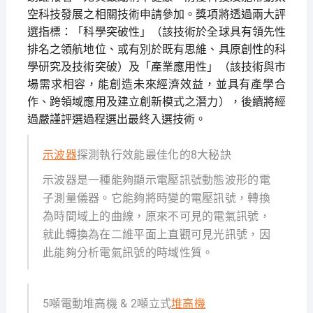
空科技發展之相關技術申請參加。獎項將透過兩大評
選指標：「科學突破性」（該技術於全球具有領先性
排名之領航地位、或有別於既有思維、具原創性的科
學研究及技術突破）及「產業應用性」（該技術與市
場需求相容，能創造未來經濟效益，並具有產學合
作、跨領域應用及建立創新模式之潛力），後續將經
過嚴謹評選過程選出最終入選技術。
示波器
探測執行效能最佳化的8大秘訣
示波器是一種能夠顯示電壓訊號動態波形的電
子測量儀器。它能夠將時變的電壓訊號，轉換
為時間域上的曲線，原來不可見的電氣訊號，
就此轉換為在二維平面上直觀可見光訊號，因
此能夠分析電氣訊號的時域性質。
5噸電動堆高機 & 2噸立式
堆高機