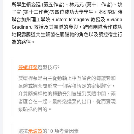
所學生賴姿廷 (第五作者)、林元元 (第十二作者)、姚
子宣 (第十三作者)等四位成功大學學生。本研究同時
聯合加州理工學院 Rustem Ismagilov 教授及 Viviana
Gradinaru 教授及其團隊的參與，跨國團隊合作成功
地揭露腸道共生細菌在腸腦軸的角色以及調控宿主行
為的路徑。
雙螺杆泵
選型技巧?
雙螺桿泵是由主從動軸上相互嚙合的螺鏇套和
泵體或襯套間形成一個容積恆定的密封腔室，
介質隨螺桿軸的轉動分別被送到泵體中間，兩
者匯合在一起，最終送達泵的出口，從而實現
泵輸送的目的。
選擇
示波器
的10 項考量因素