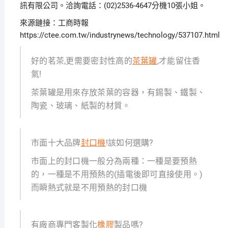
訊有限公司。洽詢電話：(02)2536-4647分機10張小姐。
來源鏈接：工商時報
https://ctee.com.tw/industrynews/technology/537107.html
好的茗茶,更需要密封性高的
茶葉罐
,才能留住香
氣!
茶葉罐是用來存放茶葉的容器，有錫製、鐵製、
陶瓷、玻璃、紙製的材質。
市面十大品牌
封口機
!該如何選購?
市面上的封口機一般分為兩種：一種是要預熱
的，一種是不用預熱的(插電後即可直接使用。)
而瞬熱式就是不用預熱的封口機
有廠商專門客製化
橡膠
製品嗎?