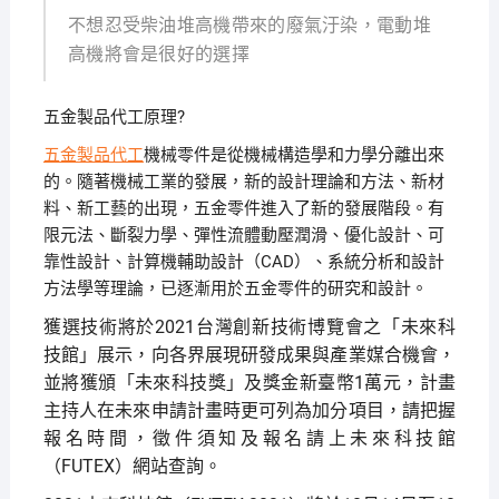
不想忍受柴油堆高機帶來的廢氣汙染，電動堆
高機將會是很好的選擇
五金製品代工原理?
五金製品代工
機械零件是從機械構造學和力學分離出來
的。隨著機械工業的發展，新的設計理論和方法、新材
料、新工藝的出現，五金零件進入了新的發展階段。有
限元法、斷裂力學、彈性流體動壓潤滑、優化設計、可
靠性設計、計算機輔助設計（CAD）、系統分析和設計
方法學等理論，已逐漸用於五金零件的研究和設計。
獲選技術將於2021台灣創新技術博覽會之「未來科
技館」展示，向各界展現研發成果與產業媒合機會，
並將獲頒「未來科技獎」及獎金新臺幣1萬元，計畫
主持人在未來申請計畫時更可列為加分項目，請把握
報名時間，徵件須知及報名請上未來科技館
（FUTEX）網站
查詢。