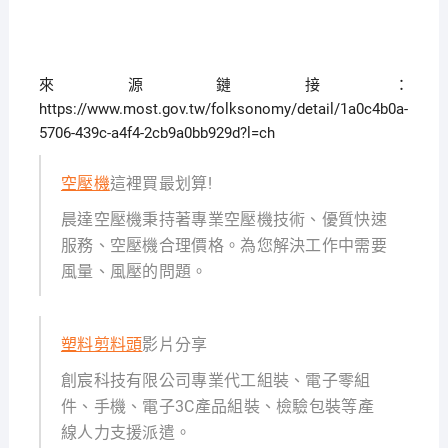
來源鏈接：
https://www.most.gov.tw/folksonomy/detail/1a0c4b0a-
5706-439c-a4f4-2cb9a0bb929d?l=ch
空壓機
這裡買最划算!
晨達空壓機秉持著專業空壓機技術、優質快速
服務、空壓機合理價格。為您解決工作中需要
風量、風壓的問題。
塑料剪料頭
影片分享
創宸科技有限公司專業代工組裝、電子零組
件、手機、電子3C產品組裝、檢驗包裝等產
線人力支援派遣。