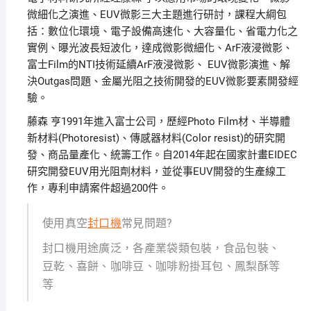
微細化之演進、EUV微影三大主題進行研討，課程大綱包
括：數位化環境、電子設備高速化、大容量化、省電力化之
實例、曝光波長短波化，達成微影微細化、ArF液浸微影、
富士Film的NTI技術延續ArF液浸微影、 EUV微影演進、解
決Outgas問題、金屬光阻之技術開發的EUV微影要素開發經
驗。
藤森 亨1991年進入富士公司，歷經Photo Film材、半導體
新材料(Photoresist)、傳感器材料(Color resist)的研究開
發、商品量產化、統籌工作。自2014年起在國家計畫EIDEC
研究開發EUV用光阻劑材料，並從事EUV開發的生產線工
作，專利申請案件超過200件。
使用真空
封口機
常見問題?
封口機用途廣泛，各產業袋類包裝，食品包裝、
豆乾、喜餅、咖啡豆、咖啡粉掛耳包、鳳梨酥等
等