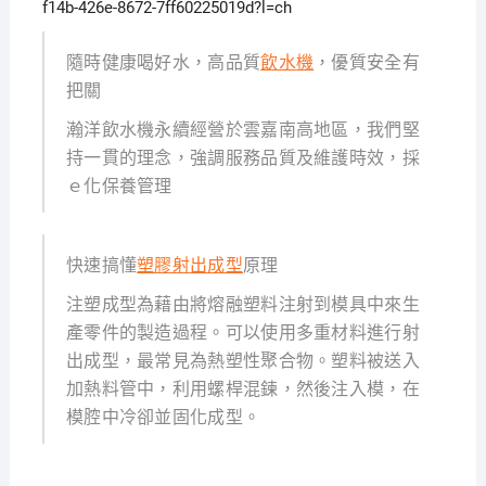
f14b-426e-8672-7ff60225019d?l=ch
隨時健康喝好水，高品質
飲水機
，優質安全有
把關
瀚洋飲水機永續經營於雲嘉南高地區，我們堅
持一貫的理念，強調服務品質及維護時效，採
ｅ化保養管理
快速搞懂
塑膠射出成型
原理
注塑成型為藉由將熔融塑料注射到模具中來生
產零件的製造過程。可以使用多重材料進行射
出成型，最常見為熱塑性聚合物。塑料被送入
加熱料管中，利用螺桿混鍊，然後注入模，在
模腔中冷卻並固化成型。