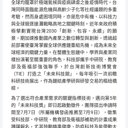
全球均籠罩於極端氣候與疫病肆虐之後疫情時代，台
灣同時面臨能源危機與高齡少子化等社經議題的多重
考驗，然而身處困境同時，亦是危中有機、以科技力
與全球競逐搶灘戰略高地之關鍵時刻。近年來政府積
極擘劃實現台灣2030「創新、包容、永續」的願
景，期加速推動國內產業之數位轉型與創新，透過超
前部署使臺灣掌握全球供應鏈重組先機，成為未來全
球經濟的關鍵力量。在整體生態鏈中，學界與產業同
樣扮演著至關重要的角色，科技部攜手中研院、教育
部及衛福部強強聯手，於台灣創新技術博覽會
（TIE）打造之「未來科技館」，每年吸引一流前瞻
科研技術展出，作為鏈結產學研與研發交易的樞紐橋
樑。
為了選出符合產業需求的關鍵指標技術，邁向第5年
的「未來科技獎」即日起啟動徵件，團隊提出申請時
間至7月7日（所屬機構發函推薦至7月9日），徵集
受科技部、中研院、教育部及衛福部補助的計畫成果
踴躍報名，尤其鼓勵精準健康、防疫科技及能帶動太