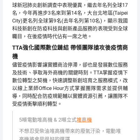
球新冠肺炎創新調查中表現優異，繼去年名列全球17
名，今年再進步3名來到第14名，大台北地區(Taipei
City)更名列全球第9名(去年名列第10名)，顯示我國
科技新創在防疫科技與創新產品服務的表現受到全球
矚目，在後疫情時代佔有一席之地。
TTA強化國際數位鏈結 帶領團隊搶攻後疫情商
機
儘管疫情影響讓實體商洽停滯，卻也是發展數位服務
及技術、爭取海外商機的關鍵時刻。TTA掌握疫情下
數位轉型之契機，快速調整新創培育之服務模式，改
以線上業師Office Hour方式掌握團隊需求並提供輔
導，同時配合防疫規範輔以實體資源引薦，讓團隊不
受疫情衝擊順利轉型。
5噸電動堆高機 & 2噸立式
堆高機
不想忍受柴油堆高機帶來的廢氣汙染，電動堆
高機將會是很好的選擇