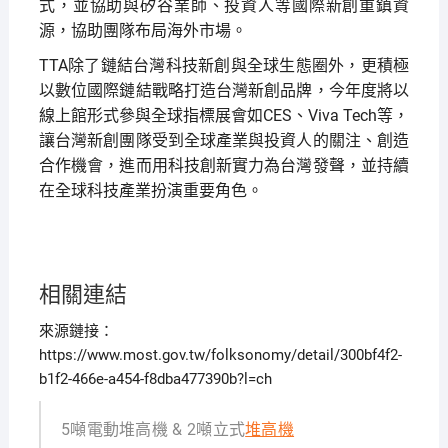
式，並協助與矽谷業師、投資人等國際新創重鎮資
源，協助團隊布局海外市場。
TTA除了鏈結台灣科技新創與全球生態圈外，更積極
以數位國際鏈結戰略打造台灣新創品牌，今年度將以
線上館形式參與全球指標展會如CES、Viva Tech等，
讓台灣新創團隊受到全球產業與投資人的關注、創造
合作機會，進而用科技創新實力為台灣發聲，並持續
在全球科技產業扮演重要角色。
相關連結
來源鏈接：
https://www.most.gov.tw/folksonomy/detail/300bf4f2-
b1f2-466e-a454-f8dba477390b?l=ch
5噸電動堆高機 & 2噸立式
堆高機