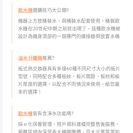
飲水機
選購技巧大公開!!
機器上方放桶裝水，與桶裝水配套使用。桶裝飲
水機在20世紀中期之前就出現了，這種飲水機被
設計為機身頂部的一個專門的連接器倒放置水桶
油水分離機
推薦?
板式熱交換器具有多達60種不同尺寸大小的板片
型號，同時配合多種板紋、板片間距、板材和板
片厚度的選擇，以配合不同情況來使用，給您最
多的選擇！
飲水機
皆有含淨水功能嗎?
採ｅ化保養管理，用戶資料建檔完整售後服務，
服務區域內深受各大機關團體、百大企業等等知