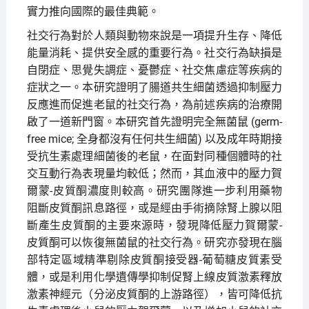
實力推向國際的最佳典範。
社交行為對於人類與動物來說是一項提升生存、降低
能量消耗、提供安全感的重要行為。社交行為缺損是
自閉症、思覺失調症、憂鬱症、社交焦慮症等疾病的
症狀之一。本研究證明了腸道共生細菌透過抑制壓力
反應進而促進老鼠的社交行為，為前述疾病的治療開
啟了一道新門窗。本研究首先證明完全無菌鼠 (germ-
free mice; 全身都沒有任何共生細菌) 以及成年時期接
受抗生素處理細菌後的老鼠，在面對同種個體時的社
交互動行為表現量均較低；然而，其血液中的壓力賀
爾蒙-皮質酮濃度則較高。研究團隊進一步利用藥物
阻斷皮質酮訊息路徑，或是經由手術摘除腎上腺以阻
斷產生皮質酮的主要來源時，發現降低壓力賀爾蒙-
皮質酮可以恢復無菌鼠的社交行為。研究亦發現在腦
部特定區域精準剔除皮質酮接受器-葡萄糖皮質素受
體，或是利用化學遺傳學抑制促腎上線皮質激素釋放
激素神經元（分泌皮質酮的上游路徑），皆可降低抗