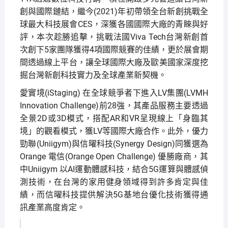
創與國際鏈結，繼今(2021)年初帶領全台新創挑戰全
球最大科技展會CES，深獲各國國際大廠的青睞與好
評，本次趁勝追擊，挑戰法國Viva Tech台灣新創首
次創下5家團隊獲得4項國際競賽的佳績，更於展會期
間透過線上平台，讓全球國際大廠及歐美國家深度挖
掘台灣新創科技實力及全球產業新契機。
愛實境(iStaging) 在全球競爭者下進入LV集團(LVMH
Innovation Challenge)前28強，其產品服務主要透過
全景2D或3D模式，搭配AR和VR呈現線上「身臨其
境」的觀看模式，獲LV等國際大廠合作。此外，優力
勁聯(Uniigym)與信曜科技(Synergy Design)同獲選為
Orange 電信(Orange Open Challenge) 優勝廠商，其
中Uniigym 以AI運動體感科技，結合5G運算與體感偵
測技術，在台灣的家用健身領域得到許多肯定與佳
績，而信曜科技提供解決5G基地台優化技術獲得通
訊產業高度肯定。