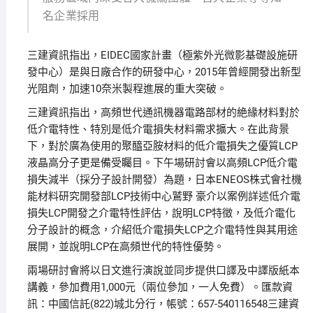
名企業採用
三建資訊指出，EIDEC國家計畫（極紫外光微影基礎設施研
發中心）是與日廠合作的研發中心，2015年曾經開發出新型
光阻劑，加速10奈米製程進展的重大突破。
三建資訊指出，高頻世代通訊機器電路部材的絶緣材料對於
低介電特性、特別是低介電損失材料需求擴大。在此背景
下，對於廣為使用的聚醯亞胺材料的低介電損失之優質LCP
液晶高分子更是備受矚目。下午場研討會以高頻LCP低介電
損失減半（採分子設計開發）為題，日本ENEOS株式會社機
能材料研究開發部LCP技術中心鷲野 豪介以案例詳述低介電
損失LCP開發之介電特性評估，說明LCP特徵，及低介電化
分子設計的概念，介紹低介電損失LCP之介電特性與其用途
展開，並說明LCP在高頻世代的特性優勢。
兩場研討會將以日文進行演說並同步提供口譯及中譯版紙本
講義，參加費用1,000元（兩位參加，一人免費）。匯款資
訊：中國信託(822)城北分行，帳號：657-540116548三建資