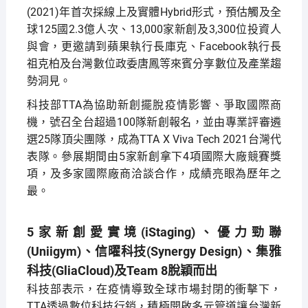
(2021)年首次採線上及實體Hybrid形式，預估觸及全
球125國2.3億人次、13,000家新創及3,300位投資人
與會，更邀請到蘋果執行長庫克、Facebook執行長
祖克柏及台灣數位政委唐鳳等來賓分享數位及產業趨
勢洞見。
科技部TTA為協助新創擺脫疫情影響、爭取國際商
機，號召全台超過100隊新創報名，並由專業評審遴
選25隊頂尖團隊，成為TTA X Viva Tech 2021台灣代
表隊。參展期間由5家新創拿下4項國際大廠競賽獎
項，及多家國際廠商洽談合作，成績亮眼為歷年之
最。
5家新創愛實境(iStaging)、優力勁聯
(Uniigym)、信曜科技(Synergy Design)、集雅
科技(GliaCloud)及Team 8脫穎而出
科技部表示，在疫情導致全球市場封閉的衝擊下，
TTA透過數位科技行銷，積極開啟多元管道讓台灣新