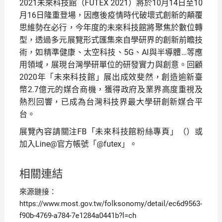
2021未來科技館（FUTEX 2021）將於10月14日至10
月16日隆重登場，因應後疫情時代破壞式創新的顛覆
思維勢在必行，今年度的未來科技館將聚焦於數位轉
型，透過多元展覽形式匯集來自學研界的創新前瞻技
術，如精準健康、太空科技、5G、AI與半導體…等應
用領域，展現台灣學研單位的研發實力與創意。回顧
2020年「未來科技館」展出成效斐然，創造逾新臺
幣2.7億元的媒合商機，獲得政府及業界高度重視及
熱烈回響，已成為台灣科技界最大學研創新媒合平
台。
展覽內容請關注FB「未來科技館粉絲專頁」（
）或
加入Line@官方帳號「@futex」。
相關連結
來源鏈接：
https://www.most.gov.tw/folksonomy/detail/ec6d9563-
f90b-4769-a784-7e1284a0441b?l=ch