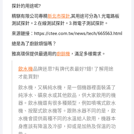
探針的用途呢?
精騏有限公司專精
新北市探針
,其用途可分為1.光電路板
測試探針。2.在線測試探針。3.微電子測試探針。
來源鏈接：https://ctee.com.tw/news/tech/665563.html
總是為了廚餘煩惱嗎？
雅高環保提供最適用的
廚餘機
，滿足多樣需求。
飲水機
品牌迷思?有牌代表最好?錯! 了解用途
才能買對!
飲水機，又稱純水機，是一個機器裡面裝滿了
純淨水、礦泉水或其他飲品，供大家飲用的機
器。飲水機還有很多種類型，例如噴嘴式飲水
機、按壓式飲水機等。跟熱水器不同的是，飲
水機會提供兩種不同的水溫給人飲用，機器本
身應該有降溫及冷卻，抑或是加熱及保溫的功