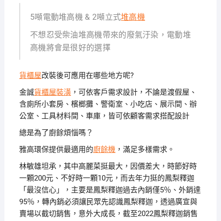
5噸電動堆高機 & 2噸立式
堆高機
不想忍受柴油堆高機帶來的廢氣汙染，電動堆
高機將會是很好的選擇
貨櫃屋
改裝後可應用在哪些地方呢?
金誠
貨櫃屋裝潢
，可依客戶需求設計，不論是渡假屋、
含廁所小套房、檳榔攤、警衛室、小吃店、展示間、辦
公室、工具材料間、車庫，皆可依顧客需求搭配設計
總是為了廚餘煩惱嗎？
雅高環保提供最適用的
廚餘機
，滿足多樣需求。
林敏雄坦承，其中高麗菜挺最大，因價差大，時節好時
一顆200元、不好時一顆10元，而去年力挺的鳳梨釋迦
「最沒信心」，主要是鳳梨釋迦過去內銷僅5％、外銷達
95％，轉內銷必須讓民眾先認識鳳梨釋迦，透過廣宣與
賣場以截切銷售，意外大成長，截至2022鳳梨釋迦銷售