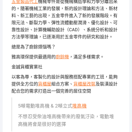
五金製品代工
機械零件是從機械構造學和力學分離出來
的。隨著機械工業的發展，新的設計理論和方法、新材
料、新工藝的出現，五金零件進入了新的發展階段。有
限元法、斷裂力學、彈性流體動壓潤滑、優化設計、可
靠性設計、計算機輔助設計（CAD）、系統分析和設計
方法學等理論，已逐漸用於五金零件的研究和設計。
總是為了廚餘煩惱嗎？
雅高環保提供最適用的
廚餘機
，滿足多樣需求。
金誠貨櫃實業社
以客為尊，客製化的設計與服務搭配專業的工班，能夠
提供全方位的
貨櫃屋
組合方案、
貨櫃屋改裝
及裝潢設計
配合您的需求打造出一個完善的居住空間
5噸電動堆高機 & 2噸立式
堆高機
不想忍受柴油堆高機帶來的廢氣汙染，電動堆
高機將會是很好的選擇