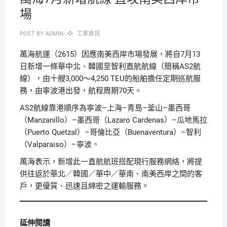
場
POST BY
ADMIN
工業資訊
萬海航運（2615）因應南美西岸市場發展，將自7月13
日新增一條華中北、韓國至智利直航航線（簡稱AS2航
線），由十艘3,000～4,250 TEU的船舶擔任定期巡航服
務，由寧波港出發，航程周期70天。
AS2航線靠港順序為寧波–上海–青島–釜山–墨西哥
（Manzanillo）–墨西哥（Lazaro Cardenas）–瓜地馬拉
（Puerto Quetzal）–哥倫比亞（Buenaventura）–智利
（Valparaiso）–寧波。
萬海表示，新增此一直航航班搭配現行服務網絡，將提
供往返於華北／韓國／華中／華南、南美西岸之間的客
戶，更優質、迅速且綿密之運輸服務。
延伸閱讀