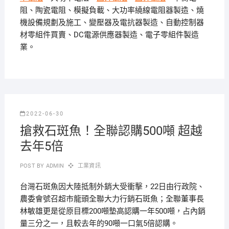
阻、陶瓷電阻、模擬負載、大功率繞線電阻器製造、燒
機設備規劃及施工、變壓器及電抗器製造、自動控制器
材零組件買賣、DC電源供應器製造、電子零組件製造
業。
2022-06-30
搶救石斑魚！全聯認購500噸 超越
去年5倍
POST BY
ADMIN
工業資訊
台灣石斑魚因大陸抵制外銷大受衝擊，22日由行政院、
農委會號召超市龍頭全聯大力行銷石斑魚；全聯董事長
林敏雄更是從原目標200噸墊高認購一年500噸，占內銷
量三分之一，且較去年的90噸一口氣5倍認購。