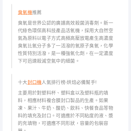
臭氧機
推薦
臭氧是世界公認的廣譜高效殺菌消毒劑。新一
代綠色環保高科技產品活氧機，採用大自然空
氣為原料以電子方式高頻高壓放電產生高濃度
臭氧比氧分子多了一活潑的氧原子臭氧，化學
性質特別活潑，是一種強氧化劑，在一定濃度
下可迅速殺滅空氣中的細菌。
十大
封口機
人氣排行榜-烘焙必備幫手!
主要用於對塑料杯、塑料盒以及塑料瓶的填
料，相應材料複合膜封口製品的生產。如果
凍、果汁、牛奶、酸奶、飲料、快餐食品等物
料的填充及封口。可適應於不同粘度的液、漿
的充填物，可適應不同形狀，容量的包裝容
器。