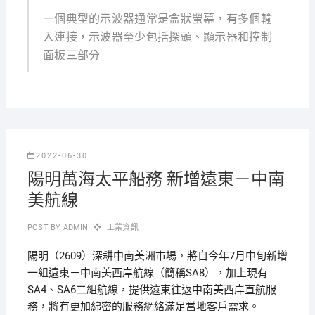
一個典型的示波器通常是盒狀螢幕，有多個輸
入連接，示波器至少包括探頭、顯示器和控制
面板三部分
2022-06-30
陽明萬海太平船務 新增遠東－中南
美航線
POST BY
ADMIN
工業資訊
陽明（2609）深耕中南美洲市場，將自今年7月中旬新增
一組遠東－中南美西岸航線（簡稱SA8），加上現有
SA4、SA6二組航線，提供遠東往返中南美西岸直航服
務，將有更加綿密的服務網絡滿足當地客戶需求。