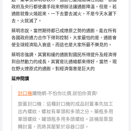
政府及央行都使盡手段來想辦法讓通膨降溫，但是，若
通膨就像火燒起來，一下去要去滅火，不是今天水灑下
去，火就滅了。
蔡明忠說，當然期待都已成燎原之勢的通膨，能在所有
各國政府通力合作下得到控制，大家最怕的是，通膨會
使全球經濟陷入衰退，而這也是大家所最不樂見的。
蔡明忠強調，其實和緩的通膨對國民所得提升及經濟得
到自然動力的成長，其實是比通縮都來得好，當然，現
在野火燎原式的通膨，對經濟傷害是巨大的
延伸閱讀
封口機
購物網-不怕你比價,就怕你買貴!
旋蓋封口機：這種封口機的成品封蓋事先加工
出內螺紋，螺紋有單頭和多頭之分。藥瓶多用
單頭螺紋，罐頭瓶多用多頭螺紋。該機是靠旋
轉封蓋，而將其壓緊於容器口部。