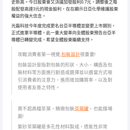
史新高。今日股東會又決議加發股利0.7元，調整後之每
股配發高達3元的現金股利，在在顯示日亞化學維護股東
權益的強大信念。
光磊科技今年度完成更名台亞半導體並變更上市類別，
正式進軍半導體，此一重大變革向全體股東預告台亞半
導體已轉變完成，希望全體股東繼續支持。
攻戰消費者第一視覺,
包裝設計
很重要!
包裝設計是指對包裝的形狀、大小、構造及包
裝材料等方面進行創造或選擇並以適當方式吸
引消費者的注意力，進而增加購買率，以及對
使用者友善之特性。
買不起高檔茶葉，精緻包裝
茶葉罐
，也能撐場
面!
紫砂茶葉罐是多孔性材料製成，透氣性非常