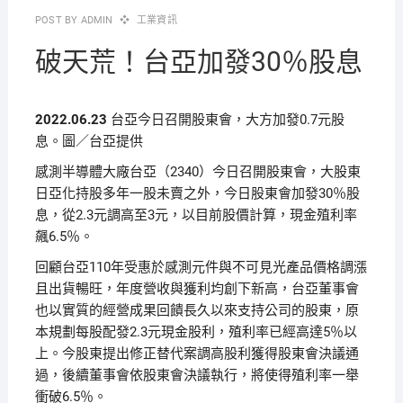
POST BY
ADMIN
工業資訊
破天荒！台亞加發30％股息
2022.06.23
台亞今日召開股東會，大方加發0.7元股
息。圖／台亞提供
感測半導體大廠台亞（2340）今日召開股東會，大股東
日亞化持股多年一股未賣之外，今日股東會加發30％股
息，從2.3元調高至3元，以目前股價計算，現金殖利率
飆6.5％。
回顧台亞110年受惠於感測元件與不可見光產品價格調漲
且出貨暢旺，年度營收與獲利均創下新高，台亞董事會
也以實質的經營成果回饋長久以來支持公司的股東，原
本規劃每股配發2.3元現金股利，殖利率已經高達5％以
上。今股東提出修正替代案調高股利獲得股東會決議通
過，後續董事會依股東會決議執行，將使得殖利率一舉
衝破6.5％。