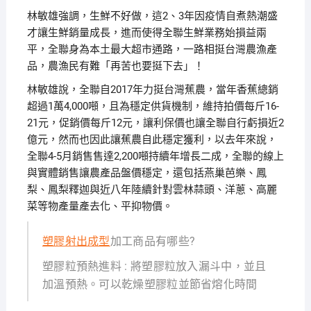
林敏雄強調，生鮮不好做，這2、3年因疫情自煮熱潮盛
才讓生鮮銷量成長，進而使得全聯生鮮業務始損益兩
平，全聯身為本土最大超市通路，一路相挺台灣農漁產
品，農漁民有難「再苦也要挺下去」！
林敏雄說，全聯自2017年力挺台灣蕉農，當年香蕉總銷
超過1萬4,000噸，且為穩定供貨機制，維持拍價每斤16-
21元，促銷價每斤12元，讓利保價也讓全聯自行虧損近2
億元，然而也因此讓蕉農自此穩定獲利，以去年來說，
全聯4-5月銷售售達2,200噸持續年增長二成，全聯的線上
與實體銷售讓農產品盤價穩定，還包括燕巢芭樂、鳳
梨、鳳梨釋迦與近八年陸續針對雲林蒜頭、洋蔥、高麗
菜等物產量產去化、平抑物價。
塑膠射出成型
加工商品有哪些?
塑膠粒預熱進料 : 將塑膠粒放入漏斗中，並且
加溫預熱。可以乾燥塑膠粒並節省熔化時間