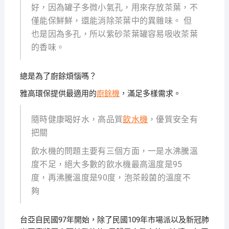
好，因為罐子多微小氣孔，用來存放茶葉，不
僅能保鮮鮮，還能消除茶葉中的異雜味。 但
也是因為多孔，所以紫砂茶葉罐容易吸收茶葉
的香味。
總是為了廚餘煩惱嗎？
雅高環保提供最適用的
廚餘機
，滿足多樣需求。
隨時健康喝好水，高品質
飲水機
，優質安全有
把關
飲水機的問題主要有三個方面，一是水沸騰溫
度不足，絕大多數的飲水機最高溫度是95
度，再沸騰溫度是90度，泡茶殺菌的溫度不
夠
台亞自民國97年開始，除了民國109年市場派以及新冠肺