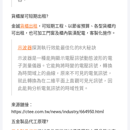
貨櫃屋可短期出租?
金誠
貨櫃出租
，可短期工程、以節省預算、各型貨櫃均
可出租，也可加工門窗及櫃內裝潢配電，客製化施作。
示波器
探測執行效能最佳化的8大秘訣
示波器是一種能夠顯示電壓訊號動態波形的電
子測量儀器。它能夠將時變的電壓訊號，轉換
為時間域上的曲線，原來不可見的電氣訊號，
就此轉換為在二維平面上直觀可見光訊號，因
此能夠分析電氣訊號的時域性質。
來源鏈接：
https://ctee.com.tw/news/industry/664950.html
五金製品代工原理?