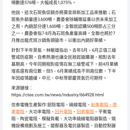
噸數達576噸，大幅成長1,075％。
他說，這次石斑魚促銷亦將廣宣與新加工品來推動；石
斑魚外銷量達3,600噸，農委會除輔導延養以供未來加工
之用，內銷部分達1,600噸，全聯就認購500噸即占三分
之一，農委會指7-8月為石斑魚產量高峰，全聯也將於7
月推出龍虎斑沙鍋魚頭搶市，以衝出內銷好業績。
針對下半年景氣，林敏雄指出，去年5月、6月正值三級
警戒防疫期，自煮熱潮也讓全民掀起搶購潮，相對去年
基期高，今年同期相對疫情在無三級警戒下，前4月業績
增長還有兩位數，但5、6月業績成長不到兩位數，下半
年因疫情趨緩，中元、中秋等節慶買氣仍可期待。
來源鏈接：
https://ctee.com.tw/news/industry/664928.html
信泰電機生產製作:鋁殼電阻、繞線電阻、
剎車電阻、
煞
車電阻
、大功率電阻、
回升電阻
、
回昇電阻
、平衡電
阻、陶瓷電阻、模擬負載、大功率繞線電阻器製造、燒
機設備規劃及施工、變壓器及電抗器製造、自動控制器