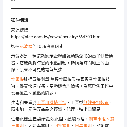
延伸閱讀
來源鏈接：
https://ctee.com.tw/news/industry/664700.html
選擇
示波器
的10 項考量因素
示波器是一種能夠顯示電壓訊號動態波形的電子測量儀
器。它能夠將時變的電壓訊號，轉換為時間域上的曲
線，原來不可見的電氣訊號
空壓機
這裡買最划算!晨達空壓機秉持著專業空壓機技
術、優質快速服務、空壓機合理價格。為您解決工作中
需要風量、風壓的問題。
建南和著重於
工業用機械手臂
、工業型
無線充電裝置
、
精密加工元件等產品之經銷、代理、進出口貿易
信泰電機生產製作:鋁殼電阻、繞線電阻、
剎車電阻、
煞
車電阻
、大功率電阻、
回升電阻
、
回昇電阻
、平衡電