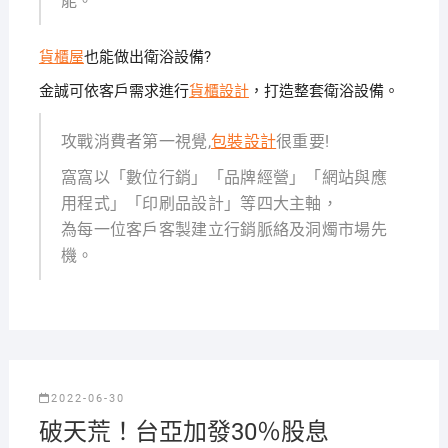
能。
貨櫃屋
也能做出衛浴設備?
金誠可依客戶需求進行
貨櫃設計
，打造整套衛浴設備。
攻戰消費者第一視覺,
包裝設計
很重要!
窩窩以「數位行銷」「品牌經營」「網站與應
用程式」「印刷品設計」等四大主軸，
為每一位客戶客製建立行銷脈絡及洞燭市場先
機。
2022-06-30
破天荒！台亞加發30％股息