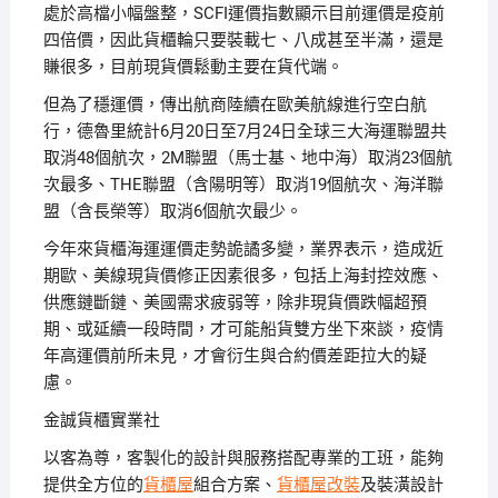
處於高檔小幅盤整，SCFI運價指數顯示目前運價是疫前
四倍價，因此貨櫃輪只要裝載七、八成甚至半滿，還是
賺很多，目前現貨價鬆動主要在貨代端。
但為了穩運價，傳出航商陸續在歐美航線進行空白航
行，德魯里統計6月20日至7月24日全球三大海運聯盟共
取消48個航次，2M聯盟（馬士基、地中海）取消23個航
次最多、THE聯盟（含陽明等）取消19個航次、海洋聯
盟（含長榮等）取消6個航次最少。
今年來貨櫃海運運價走勢詭譎多變，業界表示，造成近
期歐、美線現貨價修正因素很多，包括上海封控效應、
供應鏈斷鏈、美國需求疲弱等，除非現貨價跌幅超預
期、或延續一段時間，才可能船貨雙方坐下來談，疫情
年高運價前所未見，才會衍生與合約價差距拉大的疑
慮。
金誠貨櫃實業社
以客為尊，客製化的設計與服務搭配專業的工班，能夠
提供全方位的
貨櫃屋
組合方案、
貨櫃屋改裝
及裝潢設計