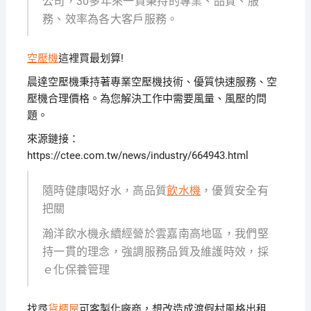
公司，30多年來一貫秉持的專業、品質、服
務、效率為各大客戶服務。
空壓機
這裡買最划算!
晨達空壓機秉持著專業空壓機技術、優質快速服務、空
壓機合理價格。為您解決工作中需要風量、風壓的問
題。
來源鏈接：
https://ctee.com.tw/news/industry/664943.html
隨時健康喝好水，高品質
飲水機
，優質安全有
把關
瀚洋飲水機永續經營於雲嘉南高地區，我們堅
持一貫的理念，強調服務品質及維護時效，採
ｅ化保養管理
找尋
貨櫃屋
可客製化廠商，想改造成渡假村風格出租