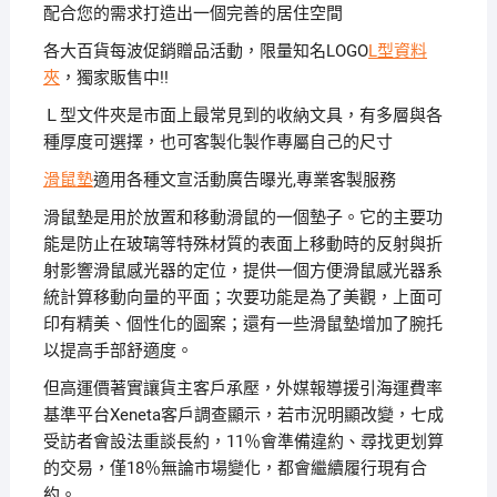
配合您的需求打造出一個完善的居住空間
各大百貨每波促銷贈品活動，限量知名LOGO
L型資料
夾
，獨家販售中!!
Ｌ型文件夾是市面上最常見到的收納文具，有多層與各
種厚度可選擇，也可客製化製作專屬自己的尺寸
滑鼠墊
適用各種文宣活動廣告曝光,專業客製服務
滑鼠墊是用於放置和移動滑鼠的一個墊子。它的主要功
能是防止在玻璃等特殊材質的表面上移動時的反射與折
射影響滑鼠感光器的定位，提供一個方便滑鼠感光器系
統計算移動向量的平面；次要功能是為了美觀，上面可
印有精美、個性化的圖案；還有一些滑鼠墊增加了腕托
以提高手部舒適度。
但高運價著實讓貨主客戶承壓，外媒報導援引海運費率
基準平台Xeneta客戶調查顯示，若市況明顯改變，七成
受訪者會設法重談長約，11％會準備違約、尋找更划算
的交易，僅18％無論市場變化，都會繼續履行現有合
約。