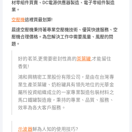
材零組件買賣、DC電源供應器製造、電子零組件製造
業。
空壓機
這裡買最划算!
晨達空壓機秉持著專業空壓機技術、優質快速服務、空
壓機合理價格。為您解決工作中需要風量、風壓的問
題。
好的茗茶,更需要密封性高的
茶葉罐
,才能留住
香氣!
鴻和興精密工業股份有限公司，是由在台灣專
業生產茶葉罐、奶粉罐具有領先地位的光華金
屬所投資組織成立的一家專業製造包裝材料之
馬口鐵罐製造廠，秉持的專業、品質、服務、
效率為各大客戶服務。
示波器
鮮為人知的使用技巧?