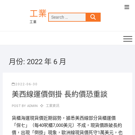
Skip
Top
to
工業
Men
Search
content
工業
…
月份:
2022 年 6 月
2022-06-30
美西線運價倒掛 長約價恐重談
POST BY
ADMIN
工業資訊
貨櫃海運現貨價近期弱勢，據悉美西線部分貨櫃運價
「保七」（每40呎櫃7,000美元）不成，現貨價跌破長約
價，出現「倒掛」現象，歐洲線現貨價死守1萬美元，也