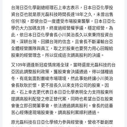
台灣日亞化學副總經理石上幸志表示，日本日亞化學投
資台亞也就是原光磊科技時間長達18年之久，未曾出售
任何1股，即使台亞一度遭受市場股東襲擊，日本日亞化
學仍大力加碼支持，終度過經營權爭議，穩定經營，為
此，依日本日亞化學會長小川英治長久以來秉持投資台
灣、深耕台灣、回饋台灣的信念，且會長不斷灌輸台亞
全體經營團隊與員工，取之於股東也要努力用心回報給
股東的經營理念，所以促成這次調高股利的決議。
又109年適逢新冠疫情席捲全球，當時還是光磊科技的台
亞因此調整股利政策，獲股東會決議通過，得以儲糧過
冬，有底氣面對嚴峻市場環境，然此事始終讓小川英治
會長耿耿於懷，更不捨長久以來支持公司的股東。因
此，石上幸志更代表日本日亞化學表明全力支持股東所
提調高股利配發之修正替代案，同時也希望台亞在股東
會後立即召開董事會，依法通過調高股利。會長的這番
苦心經傳達現場股東後，調高股利案順利通過。
原光磊科技在日亞化學傾力參與經營後，營收不斷創歷