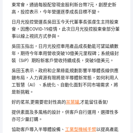
東常會，通過每股配發現金股利新台幣7元，創歷史新
高，投控表示，今年營運逐季成長目標不變。
日月光投控營運長吳田玉今天代董事長張虔生主持股東
會，因應COVID-19疫情，此次日月光投控股東會部分董
事以線上視訊方式參與。
吳田玉指出，日月光投控車用產品成長動能可望延續數
年，期待今年車用營收突破10億美元里程碑；系統級封
裝（SiP）期盼新客戶營收持續成長，突破5億美元。
吳田玉表示，政府和企業綠能規劃影響半導體長線供應
鏈布局，人力資源有限將是半導體新常態，如何利用人
工智慧（AI）、系統化、自動化面對不同市場需求，將
是新挑戰。
好的茗茶,更需要密封性高的
茶葉罐
,才能留住香氣!
提供素面及多風格的設計，供客戶自行運用，選擇性多
亦可少量訂購。
協助客戶導入半導體設備、
工業型機械手臂
以提高產能