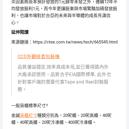
炎因素將原本預計發放的1元歸零未發之外，連續12年平
均發放股利1元，而今年更讓股東與市場驚豔加碼發放股
利，也讓市場對於台亞的未來與半導體的成長充滿信
心。
延伸閱讀
來源鏈接：https://ctee.com.tw/news/tech/665545.html
CCD外觀檢查包裝機
品質優益穩定,效率高成本低,並已獲得國內外
大廠承認使用，品質合乎EIA國際標準, 此外也
針對客戶端的需要代客Tape and Reel封裝服
務。
一般貨櫃標準尺寸?
金誠
貨櫃尺寸
種類分別為，20呎櫃、20呎高櫃、40呎
櫃、40呎高櫃、20呎冷凍櫃、400呎冷凍櫃。