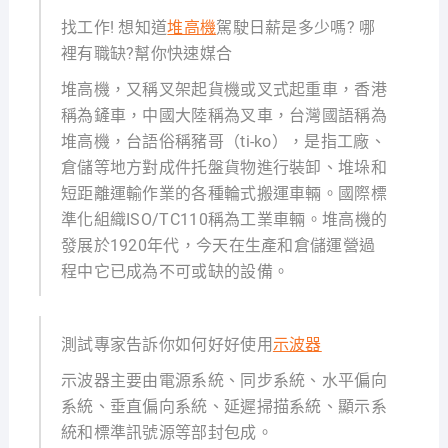
找工作! 想知道
堆高機
駕駛日薪是多少嗎? 哪
裡有職缺?幫你快速媒合
堆高機，又稱叉架起貨機或叉式起重車，香港
稱為鏟車，中國大陸稱為叉車，台灣國語稱為
堆高機，台語俗稱豬哥（ti-ko），是指工廠、
倉儲等地方對成件托盤貨物進行裝卸、堆垛和
短距離運輸作業的各種輪式搬運車輛。國際標
準化組織ISO/TC110稱為工業車輛。堆高機的
發展於1920年代，今天在生產和倉儲運營過
程中它已成為不可或缺的設備。
測試專家告訴你如何好好使用
示波器
示波器主要由電源系統、同步系統、水平偏向
系統、垂直偏向系統、延遲掃描系統、顯示系
統和標準訊號源等部封包成。