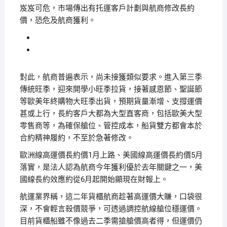
岌岌可危，市場傳出有托運客戶計劃與航商修改長約
價，恐危及航商獲利。
對此，航商普遍表示，尚未接獲類似要求。進入第三季
傳統旺季，迎來開學小旺季拉貨，接著感恩節、聖誕節
等歐美年終購物大旺季出貨，預期貨量漸增、支撐運價
甚或上行，長約客戶大都為大型直客商，包括歐美大型
零售商等，為確保艙位、管控成本，船貨雙方都會本於
合約精神履約，不至於急著修改。
歐洲線高運價長約價1月上路、美國線高運價長約價5月
落實，是法人認為航商今年獲利優於去年關鍵之一，美
國線長約效應約從6月起開始顯現在財報上。
航運業界稱，這二年貨櫃航商趁著高運價大賺，口袋很
深，不會輕言殺價競爭，可透過調控航線艙位穩運價。
目前貨櫃船雖不像過去二季需搶艙價高者得，但運價仍