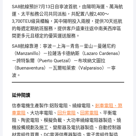
SA8航線預計7月13日自寧波首航，由陽明海運、萬海航
運、太平船務公司共同派船，共配置八艘2,400～
3,700TEU級貨櫃輪，其中陽明投入兩艘，提供70天巡航
的每週定期航班服務，提供客戶遠東往返中南美西岸區
間更多元且穩定的優質運送服務。
SA8航線靠港：寧波－上海－青島－釜山－曼薩尼約
（Manzanillo）－拉薩洛卡德納斯（Lazaro Cardenas）
－誇特紮爾（Puerto Quetzal）－布埃納文圖拉
（Buenaventura）－瓦爾帕萊索（Valparaiso）－寧
波。
延伸閱讀
信泰電機生產製作:鋁殼電阻、繞線電阻、
剎車電阻、
煞
車電阻
、大功率電阻、
回升電阻
、
回昇電阻
、平衡電
阻、陶瓷電阻、模擬負載、大功率繞線電阻器製造、燒
機設備規劃及施工、變壓器及電抗器製造、自動控制器
材零組件買賣、DC電源供應器製造、電子零組件製造