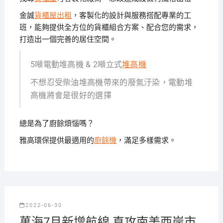
金誠
貨櫃屋出租
，客製化的設計與服務搭配專業的工
班，能夠提供全方位的貨櫃組合方案、配合您的需求，
打造出一個完善的居住空間。
5噸電動堆高機 & 2噸立式
堆高機
不想忍受柴油堆高機帶來的廢氣汙染，電動堆
高機將會是很好的選擇
總是為了廚餘煩惱嗎？
雅高環保提供最適用的
廚餘機
，滿足多樣需求。
2022-06-30
萬海7月新增航線 直攻南美西岸市