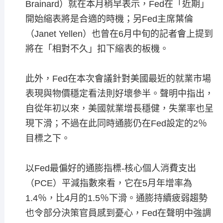
Brainard）就在本月稍早表示，Fed在「近期」
開始縮表將是合適的時機；另Fed主席葉倫
（Janet Yellen）也曾在6月中旬的記者會上提到
將在「相對不久」扣下縮表的板機。
此外，Fed在本次會議針對美國最近的就業市場
表現與物價穩定看法則好壞參半。聲明中指出，
自從年初以來，美國就業增長穩健，失業率也呈
現下滑；不過在此同時通膨仍在Fed設定的2％
目標之下。
以Fed最偏好的通膨指標-核心個人消費支出
（PCE）平減指數來看，它在5月年增率為
1.4％，比4月的1.5％下滑。通膨持續疲弱趨勢
也令部分決策官員感到憂心，Fed在聲明中強調