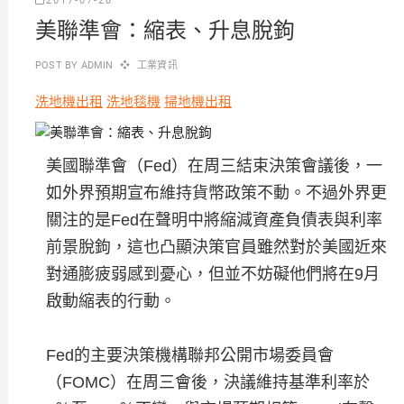
2017-07-28
美聯準會：縮表、升息脫鉤
POST BY
ADMIN
工業資訊
洗地機出租
洗地毯機
掃地機出租
美國聯準會（Fed）在周三結束決策會議後，一
如外界預期宣布維持貨幣政策不動。不過外界更
關注的是Fed在聲明中將縮減資產負債表與利率
前景脫鉤，這也凸顯決策官員雖然對於美國近來
對通膨疲弱感到憂心，但並不妨礙他們將在9月
啟動縮表的行動。
Fed的主要決策機構聯邦公開市場委員會
（FOMC）在周三會後，決議維持基準利率於