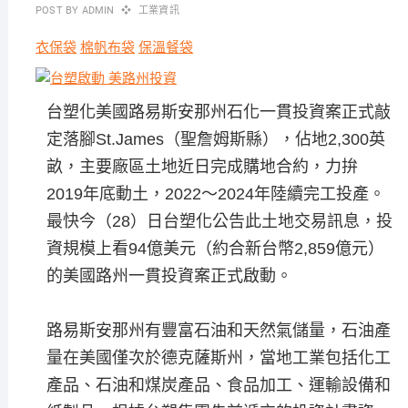
POST BY
ADMIN
工業資訊
衣保袋
棉帆布袋
保溫餐袋
台塑化美國路易斯安那州石化一貫投資案正式敲
定落腳St.James（聖詹姆斯縣），佔地2,300英
畝，主要廠區土地近日完成購地合約，力拚
2019年底動土，2022～2024年陸續完工投產。
最快今（28）日台塑化公告此土地交易訊息，投
資規模上看94億美元（約合新台幣2,859億元）
的美國路州一貫投資案正式啟動。
路易斯安那州有豐富石油和天然氣儲量，石油產
量在美國僅次於德克薩斯州，當地工業包括化工
產品、石油和煤炭產品、食品加工、運輸設備和