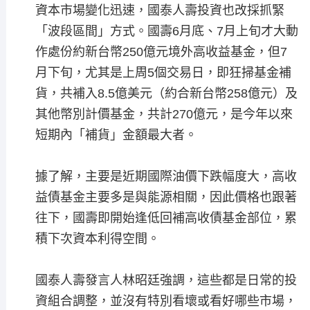
資本市場變化迅速，國泰人壽投資也改採抓緊
「波段區間」方式。國壽6月底、7月上旬才大動
作處份約新台幣250億元境外高收益基金，但7
月下旬，尤其是上周5個交易日，即狂掃基金補
貨，共補入8.5億美元（約合新台幣258億元）及
其他幣別計價基金，共計270億元，是今年以來
短期內「補貨」金額最大者。
據了解，主要是近期國際油價下跌幅度大，高收
益債基金主要多是與能源相關，因此價格也跟著
往下，國壽即開始逢低回補高收債基金部位，累
積下次資本利得空間。
國泰人壽發言人林昭廷強調，這些都是日常的投
資組合調整，並沒有特別看壞或看好哪些市場，