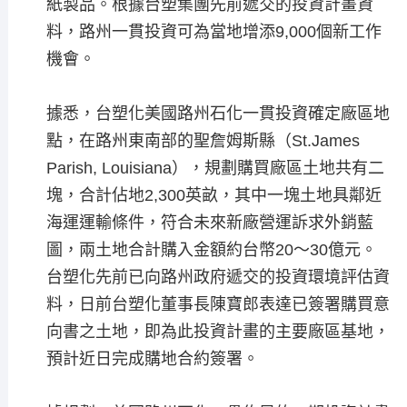
紙製品。根據台塑集團先前遞交的投資計畫資
料，路州一貫投資可為當地增添9,000個新工作
機會。
據悉，台塑化美國路州石化一貫投資確定廠區地
點，在路州東南部的聖詹姆斯縣（St.James
Parish, Louisiana），規劃購買廠區土地共有二
塊，合計佔地2,300英畝，其中一塊土地具鄰近
海運運輸條件，符合未來新廠營運訴求外銷藍
圖，兩土地合計購入金額約台幣20～30億元。
台塑化先前已向路州政府遞交的投資環境評估資
料，日前台塑化董事長陳寶郎表達已簽署購買意
向書之土地，即為此投資計畫的主要廠區基地，
預計近日完成購地合約簽署。