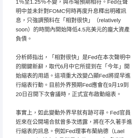
1％至1.25％不變，與市場預期相符。Fed在聲
明中並未針對FOMC何時再度升息釋出明確訊
息，只強調預料在「相對很快」（relatively
soon）的時間內開始降低4.5兆美元的龐大資產
負債。
分析師指出，「相對很快」是Fed在本次聲明中
的關鍵新辭，取代6月中它所提到在「今年」開
始縮表的用語。這項重大改變凸顯Fed將提早進
行縮表行動。目前外界預期Fed應會在9月19到
20日召開下次會議時，正式宣布啟動縮表。
事實上，如此變動外界早就有跡可尋。Fed官員
近來在公開場合就曾多次透露，將在不久著手進
行縮表的訊息。例如Fed理事布蘭納德（Lael