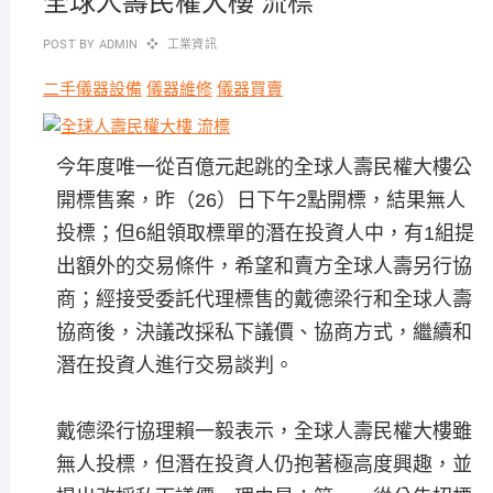
全球人壽民權大樓 流標
POST BY
ADMIN
工業資訊
二手儀器設備
儀器維修
儀器買賣
今年度唯一從百億元起跳的全球人壽民權大樓公
開標售案，昨（26）日下午2點開標，結果無人
投標；但6組領取標單的潛在投資人中，有1組提
出額外的交易條件，希望和賣方全球人壽另行協
商；經接受委託代理標售的戴德梁行和全球人壽
協商後，決議改採私下議價、協商方式，繼續和
潛在投資人進行交易談判。
戴德梁行協理賴一毅表示，全球人壽民權大樓雖
無人投標，但潛在投資人仍抱著極高度興趣，並