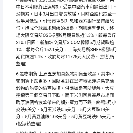
中日本期膠終止連5跌，受累中國汽車和鋼鐵出口下
滑拖累，日本3月出口增長放緩，同時亞股也跌至一
個半月低點，引發市場對升息和西方銀行業持續恐
慌，造成全球需求趨緩的擔憂，期膠應聲走跌；終
場大阪交易所OSE橡膠9月期貨跌近1.3%，報每公斤
210.1日圓，新加坡交易所SICOM橡膠5月期貨跌逾
1%，報每公斤152.1美分，上海交易所SHFE橡膠5月
期貨跌逾1.4%，收於每噸11725元人民幣。(鄧凱綺
整理)
6.穀物期貨-上周五芝加哥穀物期貨全收黑，其中小
麥期貨下跌更多，因隨著對在黑海地區運送烏克蘭
穀物的船隻的檢查恢復，供應擔憂有所緩解，大豆
連續第三個交易日下跌，而玉米則因農產品市場面
臨原油價格疲軟帶來的額外壓力而下跌，終場5月小
麥跌6美分，5月玉米跌0.5美分，5月大豆跌14美
分，5月黃豆油跌1.03美分，5月黃豆粉跌5.6美元。
(倪淑茹整理)