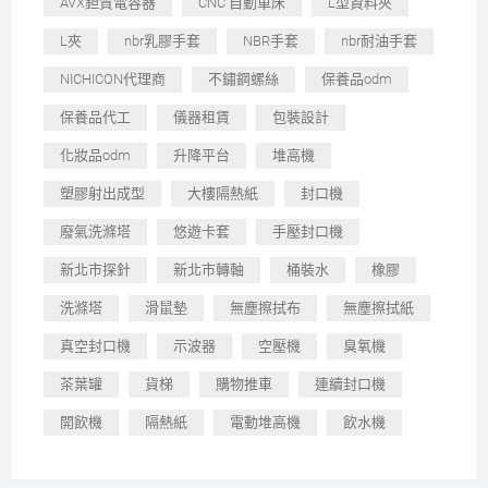
AVX鉭質電容器
CNC 自動車床
L型資料夾
L夾
nbr乳膠手套
NBR手套
nbr耐油手套
NICHICON代理商
不鏽鋼螺絲
保養品odm
保養品代工
儀器租賃
包裝設計
化妝品odm
升降平台
堆高機
塑膠射出成型
大樓隔熱紙
封口機
廢氣洗滌塔
悠遊卡套
手壓封口機
新北市探針
新北市轉軸
桶裝水
橡膠
洗滌塔
滑鼠墊
無塵擦拭布
無塵擦拭紙
真空封口機
示波器
空壓機
臭氧機
茶葉罐
貨梯
購物推車
連續封口機
開飲機
隔熱紙
電動堆高機
飲水機