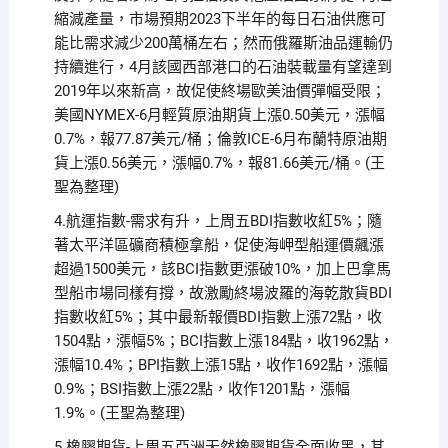
縮減產量，市場預期2023下半年的每日石油供應可
能比需求減少200萬桶左右；然而俄羅斯油品運輸仍
持續進行，4月該國西部港口的石油裝載量有望達到
2019年以來新高，故促使終場歐美油價彈幅受限；
美國NYMEX-6月輕質原油期貨上漲0.50美元，漲幅
0.7%，報77.87美元/桶；倫敦ICE-6月布蘭特原油期
貨上漲0.56美元，漲幅0.7%，報81.66美元/桶。(王
聖為整理)
4.航運指數-需求有升，上周五BDI指數收紅5%；隨
著太平洋區礦商積極拿船，促使海岬型船運價飆漲
超過1500美元，該BCI指數更漲破10%，加上巴拿馬
型船市場同樣有撐，故激勵終場波羅的海乾散貨BDI
指數收紅5%；其中最新報價BDI指數上漲72點，收
1504點，漲幅5%；BCI指數上漲184點，收1962點，
漲幅10.4%；BPI指數上漲15點，收作1692點，漲幅
0.9%；BSI指數上漲22點，收作1201點，漲幅
1.9%。(王聖為整理)
5.橡膠期貨-上周五亞洲天然橡膠期貨全面收黑，其