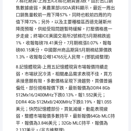
7.棉花期貨-上周五ICE棉花期貨連3跌，由於出口銷
售數據疲弱，美農業部USDA資料顯示，最近一周出
口銷售量較前一周下降57%，同時也較前四周的均
值下降72%；另外，以及主要種植區西德克薩斯州
降雨預報，供給受阻問題暫時緩解，打壓價格進一
步走疲；終場ICE美國交易所2號棉花5月期棉跌逾
1%，收報每磅78.41美分，7月期棉漲0.07%，報每
磅80.15美分，中國鄭州商品期貨5月期棉結算價跌
1.3%，收報每公噸14765元人民幣。(鄧凱綺整理)
8.記憶體現貨-上周五記憶體現貨市場報價持續走
弱，市場狀況冷清，相關產品需求表現不佳，買方
承接意願有限，多數價格呈現下滑趨勢，買價普遍
偏低，部份規格報價下跌，最新報價為DDR4 8Gb
512Mx16/2400MHz下跌0.13%，報1.552美元；
DDR4 4Gb 512Mx8/2400MHz下跌0.19%，報1.055
美元；快閃記憶體部份，買氣減緩，動能表現疲
弱，整體市場報價多數持平，最新報價64Gb MLC持
平，報價為3.846美元；32Gb MLC持平，報價為
2.137美元。(呂方維整理)