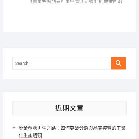
覽
post:
《貴重金屬期貨》重申鷹派立場 紐約期金回落
Search
…
近期文章
廢棄塑膠再生之路：如何突破分選與品質控管的工業
化生產瓶頸