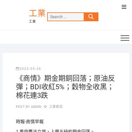
Skip
Top
to
工業
Men
Search
content
工業
…
2023-05-26
《商情》期金期銅回落；原油反
彈；BDI收紅5%；穀物全收黑；
棉花連3跌
POST BY
ADMIN
工業資訊
時報-商情早報
1.重申鷹派立場，上周五紐約期金回落。