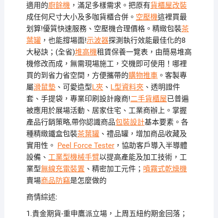
適用的
廚餘機
，滿足多樣需求。把原有
貨櫃屋改裝
成任何尺寸大小及多咖貨櫃合併。
空壓機
這裡買最
划算!優質快速服務、空壓機合理價格。精緻包裝
茶
葉罐
，也能撐場面!
示波器
探測執行效能最佳化的8
大秘訣；(全省)
堆高機
租賃保養一覽表，由簡易堆高
機修改而成，無需現場施工，交機即可使用！哪裡
買的到省力省空間，方便攜帶的
購物推車
。客製專
屬
滑鼠墊
、可愛造型
L夾
、
L型資料夾
、透明證件
套、手提袋，專業印刷設計廠商!
二手貨櫃屋
已普遍
被應用於展場活動、居家住宅、工業商辦上。掌握
產品行銷策略,帶你認識商品
包裝設計
基本要素。各
種精緻鐵盒包裝
茶葉罐
、禮品罐，增加商品收藏及
實用性。
Peel Force Tester
，協助客戶導入半導體
設備、
工業型機械手臂
以提高產能及加工技術，工
業型
無線充電裝置
、精密加工元件；
噴霧式乾燥機
賣場
商品防竊
是怎麼做的
商情綜述:
1.貴金期貨-重申鷹派立場，上周五紐約期金回落；