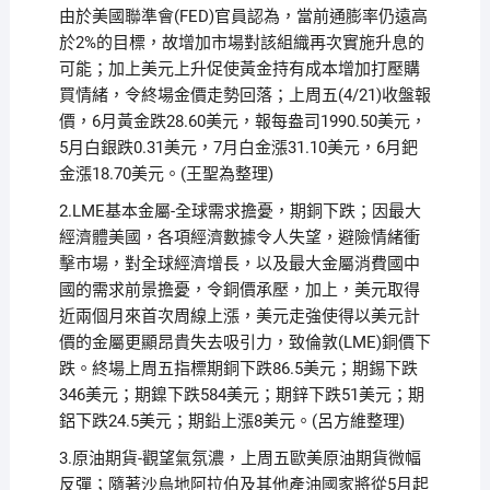
由於美國聯準會(FED)官員認為，當前通膨率仍遠高
於2%的目標，故增加市場對該組織再次實施升息的
可能；加上美元上升促使黃金持有成本增加打壓購
買情緒，令終場金價走勢回落；上周五(4/21)收盤報
價，6月黃金跌28.60美元，報每盎司1990.50美元，
5月白銀跌0.31美元，7月白金漲31.10美元，6月鈀
金漲18.70美元。(王聖為整理)
2.LME基本金屬-全球需求擔憂，期銅下跌；因最大
經濟體美國，各項經濟數據令人失望，避險情緒衝
擊市場，對全球經濟增長，以及最大金屬消費國中
國的需求前景擔憂，令銅價承壓，加上，美元取得
近兩個月來首次周線上漲，美元走強使得以美元計
價的金屬更顯昂貴失去吸引力，致倫敦(LME)銅價下
跌。終場上周五指標期銅下跌86.5美元；期錫下跌
346美元；期鎳下跌584美元；期鋅下跌51美元；期
鋁下跌24.5美元；期鉛上漲8美元。(呂方維整理)
3.原油期貨-觀望氣氛濃，上周五歐美原油期貨微幅
反彈；隨著沙烏地阿拉伯及其他產油國家將從5月起