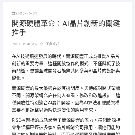
2025-05-31
開源硬體革命：AI晶片創新的關鍵
推手
POST BY
ADMIN
工業資訊
在AI技術飛速發展的時代，開源硬體正成為推動AI晶片
創新的重要力量。這種開放協作的模式，不僅降低了技
術門檻，更讓全球開發者能夠共同參與AI晶片的設計與
優化。
開源硬體的最大優勢在於其透明度。與傳統封閉式架構
不同，開源架構允許任何人查看、修改和改進設計。這
種開放性特別適合AI晶片開發，因為AI算法和硬體架構
需要不斷調整以適應快速變化的應用需求。
RISC-V架構的成功證明了開源硬體的潛力。這個開源指
令集架構已經被多家AI晶片新創公司採用，讓他們能夠
專注於AI加速器的設計，而不必從頭開發整個處理器架