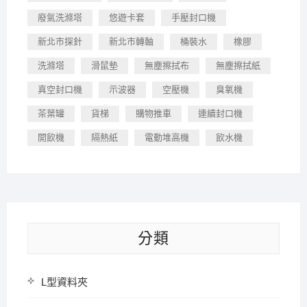
廢氣洗滌塔
悠遊卡套
手壓封口機
新北市探針
新北市轉軸
桶裝水
橡膠
洗滌塔
滑鼠墊
無塵擦拭布
無塵擦拭紙
真空封口機
示波器
空壓機
臭氧機
茶葉罐
貨梯
購物推車
連續封口機
開飲機
隔熱紙
電動堆高機
飲水機
分類
L型資料夾