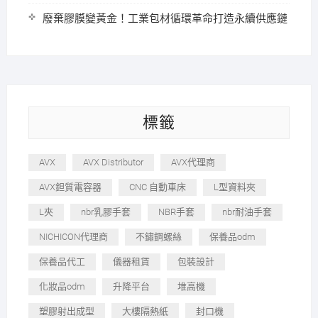
廢棄膠膜變黃金！工業包材循環革命打造永續供應鏈
標籤
AVX
AVX Distributor
AVX代理商
AVX鉭質電容器
CNC 自動車床
L型資料夾
L夾
nbr乳膠手套
NBR手套
nbr耐油手套
NICHICON代理商
不鏽鋼螺絲
保養品odm
保養品代工
儀器租賃
包裝設計
化妝品odm
升降平台
堆高機
塑膠射出成型
大樓隔熱紙
封口機