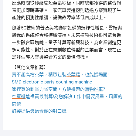
反應時間從秒級縮短至毫秒級，同時總部獲得的整合報
表更加即時準確。一家汽車製造廠則透過方案實現了生
產線的預測性維護，設備故障率降低四成以上。
隨著5G技術的普及與物聯網設備的爆炸性增長，雲端與
邊緣的系統整合將持續演進。未來這項技術很可能會進
一步融合區塊鏈、量子計算等新興科技，為企業創造更
多可能性。對於正在規劃數位轉型的企業而言，現在正
是評估導入雲邊整合方案的最佳時機。
【其他文章推薦】
買不起高檔茶葉，精緻包裝
茶葉罐
，也能撐場面!
SMD electronic parts counting machine
哪裡買的到省力省空間，方便攜帶的
購物推車
?
空壓機
這裡買最划算!為您解決工作中需要風量、風壓的
問題
訂製提供最適合你的
封口機