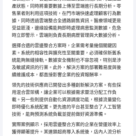
產狀態，同時將重要數據上傳至雲端進行長期分析。零
售業者則利用這項技術，在門市端快速處理顧客行為數
據，同時透過雲端整合全通路銷售資訊。醫療領域更是
受益匪淺，邊緣設備能夠即時處理病患監測數據，危急
時立即警示，雲端則負責長期病歷管理與大數據分析。
選擇合適的雲邊整合方案時，企業需考量幾個關鍵因
素。系統的相容性與擴充性至關重要，必須確保新舊系
統能夠無縫接軌。數據安全機制也不容忽視，特別是涉
及敏感資訊的行業。此外，解決方案的部署難易度與後
續維護成本，都直接影響企業的投資報酬率。
領先的技術供應商已開發出多種創新解決方案。有些採
用混合雲架構，讓企業可以根據需求靈活分配工作負
載。另一些則提供自動化資源調度功能，根據流量變化
即時優化系統配置。更先進的平台甚至整合了人工智慧
技術，能夠預測系統負載並提前做好資源準備。
實際案例顯示，採用雲邊整合方案的企業在營運效率上
獲得顯著提升。某連鎖超商導入系統後，店內人流分析