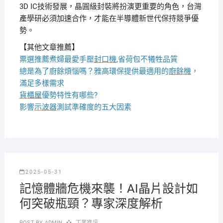
3D IC技術發展，晶圓級封裝將扮演更重要的角色，台灣
產學研必須加速合作，才能在半導體新世代保持競爭優
勢。
【其他文章推薦】
票選推薦煮婦最愛手壓
封口機
,省荷包不犧牲品質
總是為了廚餘煩惱嗎？雅高環保提供最適用的
廚餘機
，
滿足多樣需求
貨櫃屋
優勢特性有哪些?
影響
示波器
測試準確度的五大因素
2025-05-31
記憶體牆危機來襲！AI晶片設計如
何突破瓶頸？專家深度解析
POST BY
ADMIN
工業資訊