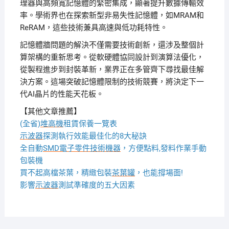
理器與高頻寬記憶體的緊密集成，顯著提升數據傳輸效
率。學術界也在探索新型非易失性記憶體，如MRAM和
ReRAM，這些技術兼具高速與低功耗特性。
記憶體牆問題的解決不僅需要技術創新，還涉及整個計
算架構的重新思考。從軟硬體協同設計到演算法優化，
從製程進步到封裝革新，業界正在多管齊下尋找最佳解
決方案。這場突破記憶體限制的技術競賽，將決定下一
代AI晶片的性能天花板。
【其他文章推薦】
(全省)
堆高機
租賃保養一覽表
示波器
探測執行效能最佳化的8大秘訣
全自動
SMD電子零件技術機器
，方便點料,發料作業手動
包裝機
買不起高檔茶葉，精緻包裝
茶葉罐
，也能撐場面!
影響
示波器
測試準確度的五大因素