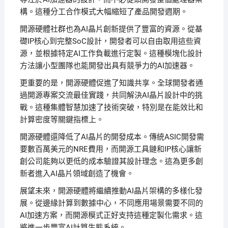
構。這種分工合作模式大幅縮短了產品開發週期。
開源硬體社群也為AI晶片創新提供了豐富的資源。從基
礎IP核心到完整SoC設計，開發者可以自由取用這些資
源，並根據特定AI工作負載進行定製。這種模塊化設計
方法讓小型團隊也能開發出具有競爭力的AI加速器。
更重要的是，開源硬體促進了知識共享。全球開發者通
過開源專案交流最佳實踐，共同解決AI晶片設計中的挑
戰。這種集體智慧加速了技術突破，特別是在能效比和
計算密度等關鍵指標上。
開源硬體還降低了AI晶片的開發成本。傳統ASIC開發需
要數百萬美元的NRE費用，而開源工具鏈和IP核心讓新
創公司能夠以更低的成本驗證其設計理念。這為更多創
新者進入AI晶片領域創造了機會。
展望未來，開源硬體將繼續推動AI晶片架構的多樣化發
展。從邊緣計算到數據中心，不同應用場景需要不同的
AI加速方案，而開源模式正好支持這種定製化需求。這
將進一步豐富AI計算生態系統。