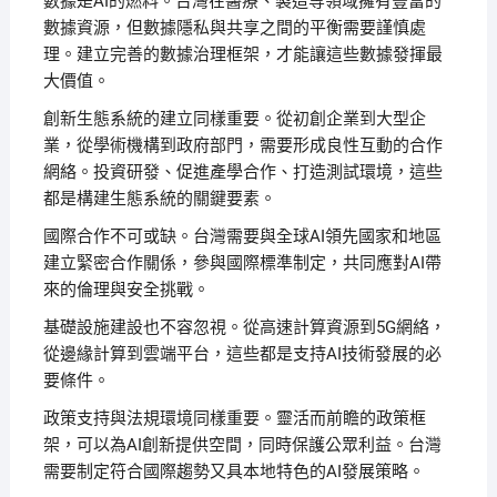
數據是AI的燃料。台灣在醫療、製造等領域擁有豐富的
數據資源，但數據隱私與共享之間的平衡需要謹慎處
理。建立完善的數據治理框架，才能讓這些數據發揮最
大價值。
創新生態系統的建立同樣重要。從初創企業到大型企
業，從學術機構到政府部門，需要形成良性互動的合作
網絡。投資研發、促進產學合作、打造測試環境，這些
都是構建生態系統的關鍵要素。
國際合作不可或缺。台灣需要與全球AI領先國家和地區
建立緊密合作關係，參與國際標準制定，共同應對AI帶
來的倫理與安全挑戰。
基礎設施建設也不容忽視。從高速計算資源到5G網絡，
從邊緣計算到雲端平台，這些都是支持AI技術發展的必
要條件。
政策支持與法規環境同樣重要。靈活而前瞻的政策框
架，可以為AI創新提供空間，同時保護公眾利益。台灣
需要制定符合國際趨勢又具本地特色的AI發展策略。