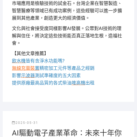
市場應用是檢驗技術的試金石。台灣企業在智慧製造、
智慧醫療等領域已有成功案例，這些經驗可以進一步擴
展到其他產業，創造更大的經濟價值。
文化與社會接受度同樣影響AI發展。公眾對AI技術的理
解與信任，將決定這些技術能否真正落地生根，造福社
會。
【其他文章推薦】
飲水機
皆有含淨水功能嗎?
無線充電裝
置
精密加工元件等產品之經銷
影響
示波器
測試準確度的五大因素
提供原廠最高品質的各式柴油
堆高機
出租
2025-05-31
AI驅動電子產業革命：未來十年你