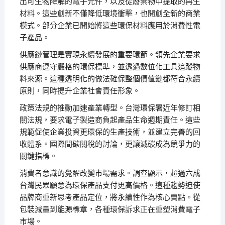
出可生物降解的電子元件，以及從廢棄物中提取的再生
材料。這些創新不僅降低環境衝擊，也開創全新的商業
模式。部分企業已開始將這些環保材料應用於消費性電
子產品。
供應鏈管理是實現永續發展的重要環節。領先企業要求
供應商遵守嚴格的環保標準，並透過數位化工具追蹤物
料來源。這種透明化的做法確保整個價值鏈都符合永續
原則，同時提升企業社會責任形象。
政策法規的推動加速產業轉型。台灣環保署近年修訂相
關法規，要求電子製造商負起產品生命週期責任。這些
規範促使企業投資更環保的生產技術，並建立完善的回
收體系。國際間碳關稅的討論，更讓減碳成為競爭力的
關鍵指標。
消費者意識的覺醒改變市場需求。調查顯示，超過六成
台灣民眾願意為環保產品支付更高價格。這種趨勢迫使
品牌商重新思考產品定位，將永續性作為核心賣點。從
包裝減量到能源標章，各種環保訴求正在重塑消費電子
市場。