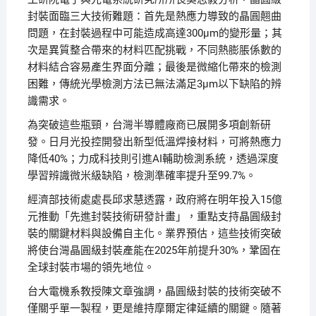
封裝面臨三大技術難題：首先是熱應力導致的晶圓翹曲
問題，在封裝過程中可能造成高達300μm的變形量；其
次是異質整合帶來的材料匹配挑戰，不同熱膨脹係數的
材料結合容易產生界面分離；最後是微縮化帶來的檢測
困難，傳統光學檢測方法已無法滿足3μm以下缺陷的辨
識需求。
為突破這些瓶頸，台灣半導體廠商已展開多項創新研
發。日月光投控開發出新型低溫焊接材料，可將熱應力
降低40%；力成科技則引進AI輔助檢測系統，透過深度
學習辨識微米級缺陷，檢測準確率提升至99.7%。
經濟部技術處處長邱求慧透露，政府將在明年投入15億
元推動「先進封裝技術研發計畫」，重點支持晶圓級封
裝的關鍵材料與設備自主化。業界預估，這些技術突破
將使台灣晶圓級封裝產能在2025年前提升30%，鞏固在
全球封裝市場的領先地位。
台大電機系教授陳文章強調，晶圓級封裝的技術突破不
僅關乎單一製程，更是維持摩爾定律延續的關鍵。隨著