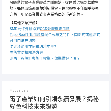
AI驅動的電子產業變革才剛開始。從硬體架構到軟體生
態，每個環節都蘊藏創新機會。這場轉型不僅關乎技術
升級，更是商業模式與產業格局的重新定義。
【其他文章推薦】
SMD元件外觀瑕疵
CCD外觀檢查包裝
Tape Reel手動包裝機
配合載帶之特性，間斷式或連續式
可自由選擇切換
防火漆
適用在何種環境中呢?
零售業
防損解決方案
消防工程
設計與施工標準，你準備好了嗎？
2025-05-31
電子產業如何引領永續發展？揭秘
綠色科技未來趨勢