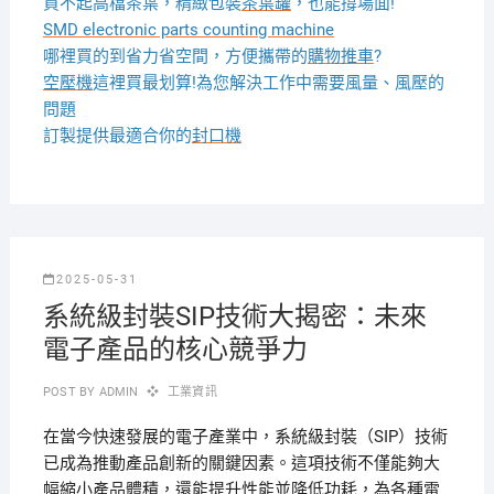
買不起高檔茶葉，精緻包裝
茶葉罐
，也能撐場面!
SMD electronic parts counting machine
哪裡買的到省力省空間，方便攜帶的
購物推車
?
空壓機
這裡買最划算!為您解決工作中需要風量、風壓的
問題
訂製提供最適合你的
封口機
2025-05-31
系統級封裝SIP技術大揭密：未來
電子產品的核心競爭力
POST BY
ADMIN
工業資訊
在當今快速發展的電子產業中，系統級封裝（SIP）技術
已成為推動產品創新的關鍵因素。這項技術不僅能夠大
幅縮小產品體積，還能提升性能並降低功耗，為各種電