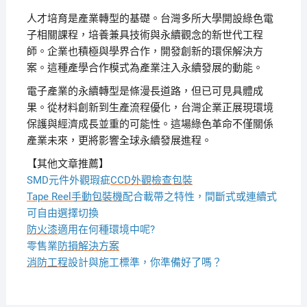
人才培育是產業轉型的基礎。台灣多所大學開設綠色電
子相關課程，培養兼具技術與永續觀念的新世代工程
師。企業也積極與學界合作，開發創新的環保解決方
案。這種產學合作模式為產業注入永續發展的動能。
電子產業的永續轉型是條漫長道路，但已可見具體成
果。從材料創新到生產流程優化，台灣企業正展現環境
保護與經濟成長並重的可能性。這場綠色革命不僅關係
產業未來，更將影響全球永續發展進程。
【其他文章推薦】
SMD元件外觀瑕疵
CCD外觀檢查包裝
Tape Reel手動包裝機
配合載帶之特性，間斷式或連續式
可自由選擇切換
防火漆
適用在何種環境中呢?
零售業
防損解決方案
消防工程
設計與施工標準，你準備好了嗎？