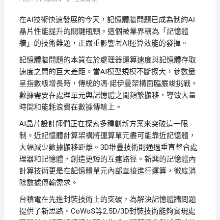
在AI技術快速發展的今天，記憶體牆問題已成為制約AI
晶片性能提升的關鍵瓶頸。這個被業界稱為「記憶體
牆」的技術難題，正嚴重影響著AI運算效能的發揮。
記憶體牆問題的本質在於處理器運算速度與記憶體存取
速度之間的巨大差距。當AI模型規模不斷擴大，參數量
呈指數級增長時，傳統的馮·諾伊曼架構面臨嚴峻挑戰。
數據需要在處理單元與記憶體之間頻繁搬移，導致大量
時間和能耗浪費在數據傳輸上。
AI晶片設計師們正在探索多種創新方案來突破這一限
制。近記憶體計算架構將運算單元盡可能靠近記憶體，
大幅減少數據搬移距離。3D堆疊技術則通過垂直整合處
理器和記憶體，創造更短的互連路徑。新興的記憶體內
計算技術更是在記憶體單元內部直接進行運算，徹底消
除數據傳輸需求。
台積電在先進封裝技術上的突破，為解決記憶體牆問題
提供了新思路。CoWoS等2.5D/3D封裝技術能夠實現處