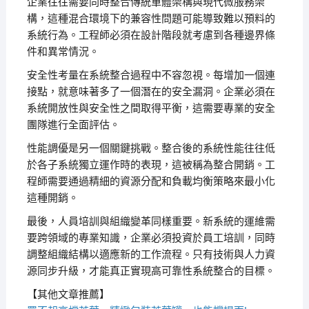
企業往往需要同時整合傳統單體架構與現代微服務架
構，這種混合環境下的兼容性問題可能導致難以預料的
系統行為。工程師必須在設計階段就考慮到各種邊界條
件和異常情況。
安全性考量在系統整合過程中不容忽視。每增加一個連
接點，就意味著多了一個潛在的安全漏洞。企業必須在
系統開放性與安全性之間取得平衡，這需要專業的安全
團隊進行全面評估。
性能調優是另一個關鍵挑戰。整合後的系統性能往往低
於各子系統獨立運作時的表現，這被稱為整合開銷。工
程師需要通過精細的資源分配和負載均衡策略來最小化
這種開銷。
最後，人員培訓與組織變革同樣重要。新系統的運維需
要跨領域的專業知識，企業必須投資於員工培訓，同時
調整組織結構以適應新的工作流程。只有技術與人力資
源同步升級，才能真正實現高可靠性系統整合的目標。
【其他文章推薦】