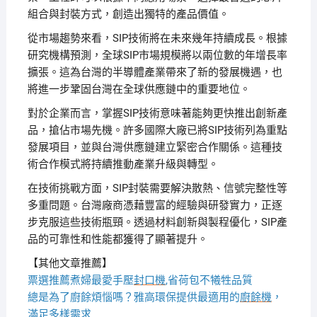
組合與封裝方式，創造出獨特的產品價值。
從市場趨勢來看，SIP技術將在未來幾年持續成長。根據
研究機構預測，全球SIP市場規模將以兩位數的年增長率
擴張。這為台灣的半導體產業帶來了新的發展機遇，也
將進一步鞏固台灣在全球供應鏈中的重要地位。
對於企業而言，掌握SIP技術意味著能夠更快推出創新產
品，搶佔市場先機。許多國際大廠已將SIP技術列為重點
發展項目，並與台灣供應鏈建立緊密合作關係。這種技
術合作模式將持續推動產業升級與轉型。
在技術挑戰方面，SIP封裝需要解決散熱、信號完整性等
多重問題。台灣廠商憑藉豐富的經驗與研發實力，正逐
步克服這些技術瓶頸。透過材料創新與製程優化，SIP產
品的可靠性和性能都獲得了顯著提升。
【其他文章推薦】
票選推薦煮婦最愛手壓
封口機
,省荷包不犧牲品質
總是為了廚餘煩惱嗎？雅高環保提供最適用的
廚餘機
，
滿足多樣需求