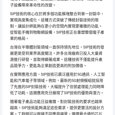
子設備帶來革命性的改變。
SIP技術的核心在於將多個功能模塊整合到單一封裝中，
實現高度集成化。這種方式突破了傳統封裝技術的限
制，讓設計師能夠在更小的空間內實現更複雜的功能。
從智能手機到物聯網設備，SIP技術正在重塑整個電子產
業的格局。
台灣在半導體封裝領域一直保持領先地位，SIP技術的發
展更是受到業界高度關注。許多台灣廠商已投入大量資
源進行研發，並取得顯著成果。這種技術不僅能提升產
品競爭力，更能為企業創造更高的附加價值。
在實際應用方面，SIP技術已廣泛運用於5G通訊、人工智
能和汽車電子等領域。例如，最新的5G射頻模組就採用
了先進的SIP封裝技術，大幅提升了信號處理能力同時降
低了功耗。這類應用充分展現了SIP技術的優勢與潛力。
隨著電子產品功能日益複雜，對封裝技術的要求也越來
越高。SIP技術能夠滿足這些需求，提供更靈活的設計方
案。工程師可以根據不同應用場景，選擇最合適的芯片