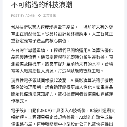
不可錯過的科技浪潮
POST BY
ADMIN
工業資訊
當AI技術以驚人速度滲透電子產業，一場前所未有的變
革正在悄然發生。從晶片設計到終端應用，人工智慧正
重新定義電子產品的核心價值。
在台灣半導體重鎮，工程師們已開始運用AI演算法優化
晶圓製造流程。機器學習模型能即時分析生產數據，預
測設備故障機率，將良率提升至前所未有的水平。台積
電等大廠紛紛投入資源，打造AI賦能的智能工廠。
消費性電子領域同樣掀起波瀾。AI攝影演算法讓手機鏡
頭突破物理限制，語音助理變得更加人性化。家電產品
開始具備環境感知能力，能根據使用者習慣自動調整運
作模式。
電子設計自動化(EDA)工具引入AI技術後，IC設計週期大
幅縮短。工程師只需定義規格參數，AI就能自動生成最
佳電路布局。這種轉變讓中小型設計公司也能快速推出