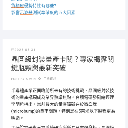
貨櫃屋
優勢特性有哪些?
影響
示波器
測試準確度的五大因素
2025-05-31
晶圓級封裝量產卡關？專家揭露關
鍵瓶頸與最新突破
POST BY
ADMIN
工業資訊
半導體產業正面臨前所未有的技術挑戰，晶圓級封裝技
術的量產瓶頸成為業界熱議焦點。台積電研發副總經理
李明哲指出，當前最大的量產障礙在於微凸塊
(microbump)的良率問題，特別是在5奈米以下製程更為
明顯。
工研院電子與光電系統研究所所長吳志毅分析，晶圓級