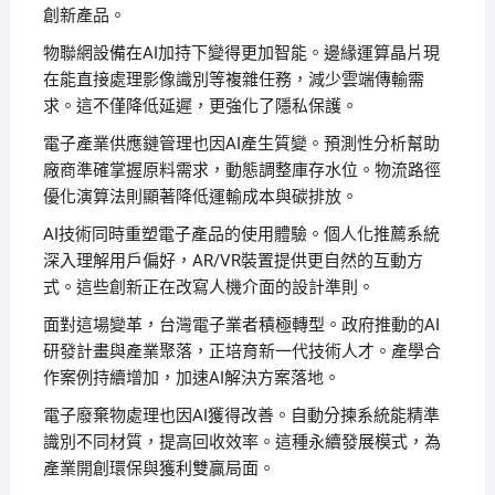
創新產品。
物聯網設備在AI加持下變得更加智能。邊緣運算晶片現
在能直接處理影像識別等複雜任務，減少雲端傳輸需
求。這不僅降低延遲，更強化了隱私保護。
電子產業供應鏈管理也因AI產生質變。預測性分析幫助
廠商準確掌握原料需求，動態調整庫存水位。物流路徑
優化演算法則顯著降低運輸成本與碳排放。
AI技術同時重塑電子產品的使用體驗。個人化推薦系統
深入理解用戶偏好，AR/VR裝置提供更自然的互動方
式。這些創新正在改寫人機介面的設計準則。
面對這場變革，台灣電子業者積極轉型。政府推動的AI
研發計畫與產業聚落，正培育新一代技術人才。產學合
作案例持續增加，加速AI解決方案落地。
電子廢棄物處理也因AI獲得改善。自動分揀系統能精準
識別不同材質，提高回收效率。這種永續發展模式，為
產業開創環保與獲利雙贏局面。