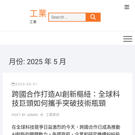
Skip
Top
to
工業
Men
Search
content
工業
…
月份:
2025 年 5 月
2025-05-31
跨國合作打造AI創新樞紐：全球科
技巨頭如何攜手突破技術瓶頸
POST BY
ADMIN
工業資訊
在全球科技競爭日益激烈的今天，跨國合作已成為推動
AI創新的關鍵動力。各國政府、企業和研究機構紛紛投