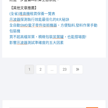
【其他文章推薦】
(全省)
堆高機
租賃保養一覽表
示波器
探測執行效能最佳化的8大秘訣
全自動
SMD電子零件技術機器
，方便點料,發料作業手動
包裝機
買不起高檔茶葉，精緻包裝
茶葉罐
，也能撐場面!
影響
示波器
測試準確度的五大因素
文
Page
Page
Page
Next
1
2
...
23
章
page
分
頁