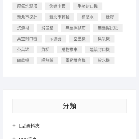
廢氣洗滌塔
悠遊卡套
手壓封口機
新北市探針
新北市轉軸
桶裝水
橡膠
洗滌塔
滑鼠墊
無塵擦拭布
無塵擦拭紙
真空封口機
示波器
空壓機
臭氧機
茶葉罐
貨梯
購物推車
連續封口機
開飲機
隔熱紙
電動堆高機
飲水機
分類
L型資料夾