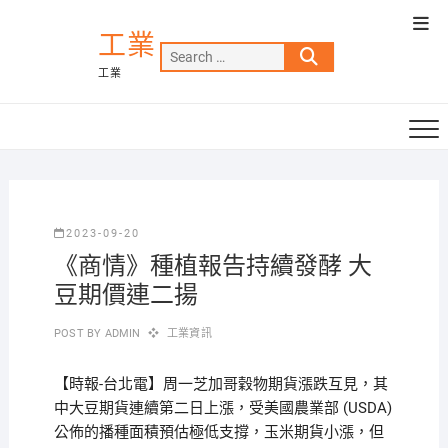
Skip
Top
to
工業
Men
Search
content
工業
…
2023-09-20
《商情》種植報告持續發酵 大
豆期價連二揚
POST BY
ADMIN
工業資訊
【時報-台北電】周一芝加哥穀物期貨漲跌互見，其
中大豆期貨連續第二日上漲，受美國農業部 (USDA)
公佈的播種面積預估極低支撐，玉米期貨小漲，但