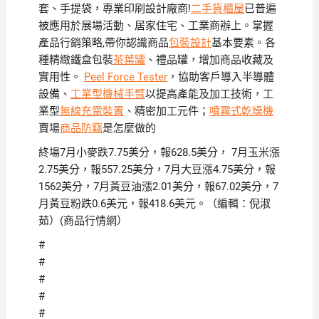
套、手提袋，專業印刷設計廠商!
二手貨櫃屋
已普遍
被應用於展場活動、居家住宅、工業商辦上。掌握
產品行銷策略,帶你認識商品
包裝設計
基本要素。各
種精緻鐵盒包裝
茶葉罐
、禮品罐，增加商品收藏及
實用性。
Peel Force Tester
，協助客戶導入半導體
設備、
工業型機械手臂
以提高產能及加工技術，工
業型
無線充電裝置
、精密加工元件；
噴霧式乾燥機
賣場
商品防竊
是怎麼做的
終場7月小麥跌7.75美分，報628.5美分， 7月玉米漲
2.75美分，報557.25美分，7月大豆漲4.75美分，報
1562美分，7月黃豆油漲2.01美分，報67.02美分，7
月黃豆粉跌0.6美元，報418.6美元。（編輯：倪淑
茹）(商品行情網）
#
#
#
#
#