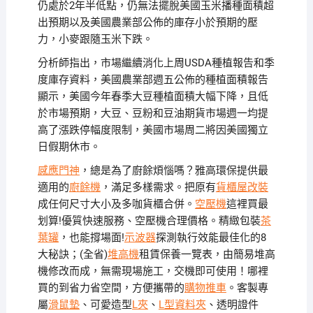
仍處於2年半低點，仍無法擺脫美國玉米播種面積超
出預期以及美國農業部公佈的庫存小於預期的壓
力，小麥跟隨玉米下跌。
分析師指出，市場繼續消化上周USDA種植報告和季
度庫存資料，美國農業部週五公佈的種植面積報告
顯示，美國今年春季大豆種植面積大幅下降，且低
於市場預期，大豆、豆粉和豆油期貨市場週一均提
高了漲跌停幅度限制，美國市場周二將因美國獨立
日假期休市。
感應門神
，總是為了廚餘煩惱嗎？雅高環保提供最
適用的
廚餘機
，滿足多樣需求。把原有
貨櫃屋改裝
成任何尺寸大小及多咖貨櫃合併。
空壓機
這裡買最
划算!優質快速服務、空壓機合理價格。精緻包裝
茶
葉罐
，也能撐場面!
示波器
探測執行效能最佳化的8
大秘訣；(全省)
堆高機
租賃保養一覽表，由簡易堆高
機修改而成，無需現場施工，交機即可使用！哪裡
買的到省力省空間，方便攜帶的
購物推車
。客製專
屬
滑鼠墊
、可愛造型
L夾
、
L型資料夾
、透明證件