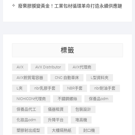
廢棄膠膜變黃金！工業包材循環革命打造永續供應鏈
標籤
AVX
AVX Distributor
AVX代理商
AVX鉭質電容器
CNC 自動車床
L型資料夾
L夾
nbr乳膠手套
NBR手套
nbr耐油手套
NICHICON代理商
不鏽鋼螺絲
保養品odm
保養品代工
儀器租賃
包裝設計
化妝品odm
升降平台
堆高機
塑膠射出成型
大樓隔熱紙
封口機