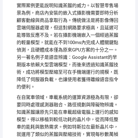
實際案例更能說明知識蒸餾的威力。以智慧零售場
景為例，商店內安裝的嵌入式攝影機需要即時分析
顧客動線與商品拿取行為。傳統做法是將影像傳回
雲端伺服器處理，但這對網路要求極高，且延遲可
能導致反應不及。若在攝影機端嵌入一個經過蒸餾
的輕量模型，就能在不到100ms內完成人體關鍵點
偵測，且硬體成本僅為原來GPU方案的十分之一。
另一著名例子是語音辨識：Google Assistant的早
期版本依賴大型雲端模型，而後來透過知識蒸餾技
術，成功將模型壓縮至可在手機端運行的規模，既
降低了伺服器負載，也讓使用者獲得離線語音指令
的便利。
在自駕車領域，車載系統的運算資源極為有限，卻
要同時處理感測器融合、路徑規劃與障礙物辨識。
知識蒸餾讓原先只能在車載超級電腦上運行的感知
模型，得以移植到較低功耗的晶片中，從而降低整
車的能耗與散熱需求。例如特斯拉在最新晶片中，
就運用了類似的蒸餾與壓縮技術，實現每秒數萬幀