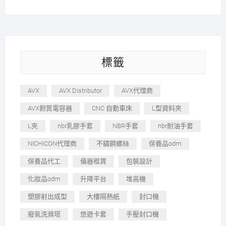
標籤
AVX
AVX Distributor
AVX代理商
AVX鉭質電容器
CNC 自動車床
L型資料夾
L夾
nbr乳膠手套
NBR手套
nbr耐油手套
NICHICON代理商
不鏽鋼螺絲
保養品odm
保養品代工
儀器租賃
包裝設計
化妝品odm
升降平台
堆高機
塑膠射出成型
大樓隔熱紙
封口機
廢氣洗滌塔
悠遊卡套
手壓封口機