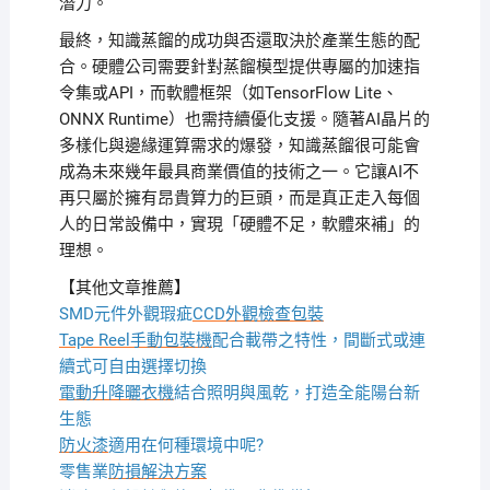
潛力。
最終，知識蒸餾的成功與否還取決於產業生態的配
合。硬體公司需要針對蒸餾模型提供專屬的加速指
令集或API，而軟體框架（如TensorFlow Lite、
ONNX Runtime）也需持續優化支援。隨著AI晶片的
多樣化與邊緣運算需求的爆發，知識蒸餾很可能會
成為未來幾年最具商業價值的技術之一。它讓AI不
再只屬於擁有昂貴算力的巨頭，而是真正走入每個
人的日常設備中，實現「硬體不足，軟體來補」的
理想。
【其他文章推薦】
SMD元件外觀瑕疵
CCD外觀檢查包裝
Tape Reel手動包裝機
配合載帶之特性，間斷式或連
續式可自由選擇切換
電動升降曬衣機
結合照明與風乾，打造全能陽台新
生態
防火漆
適用在何種環境中呢?
零售業
防損解決方案