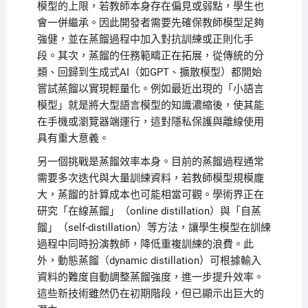
模型的上限，若教師本身存在偏見或弱點，學生也
會一併繼承。因此開發者需要先確保教師模型足夠
強健，並在蒸餾過程中加入對抗訓練或正則化手
段。其次，蒸餾的任務範疇正在拓展，從傳統的分
類、回歸到生成式AI（如GPT、擴散模型）都開始
嘗試蒸餾以實現輕量化。例如最近出現的「小語言
模型」就是將大型語言模型的知識濃縮後，使其能
在手機或瀏覽器端運行，這對隱私保護與離線使用
具有重大意義。
另一個挑戰是蒸餾效率本身。目前的蒸餾過程通常
需要多次迭代與大量訓練資料，若教師模型規模龐
大，蒸餾的計算成本也可能相當可觀。學術界正在
研究「在線蒸餾」（online distillation）與「自蒸
餾」（self-distillation）等方法，讓學生模型在訓練
過程中同時扮演教師，降低重複訓練的浪費。此
外，動態蒸餾（dynamic distillation）可根據輸入
資料的難度自動調整蒸餾強度，進一步提升效率。
這些新技術雖然仍在初期階段，但已顯示出巨大的