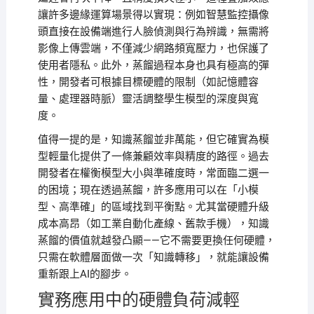
讓許多邊緣運算場景得以實現：例如智慧監控攝像
頭直接在設備端進行人臉偵測與行為辨識，無需將
影像上傳雲端，不僅減少網路頻寬壓力，也保護了
使用者隱私。此外，蒸餾過程本身也具有極高的彈
性，開發者可根據目標硬體的限制（如記憶體容
量、處理器時脈）靈活調整學生模型的深度與寬
度。
值得一提的是，知識蒸餾並非萬能，但它確實為模
型輕量化提供了一條兼顧效率與精度的路徑。過去
開發者在權衡模型大小與準確度時，常面臨二選一
的困境；現在透過蒸餾，許多應用可以在「小模
型、高準確」的區域找到平衡點。尤其當硬體升級
成本高昂（如工業自動化產線、舊款手機），知識
蒸餾的價值就越發凸顯——它不需要更換任何硬體，
只需在軟體層面做一次「知識轉移」，就能讓設備
重新跟上AI的腳步。
實務應用中的硬體負荷減輕