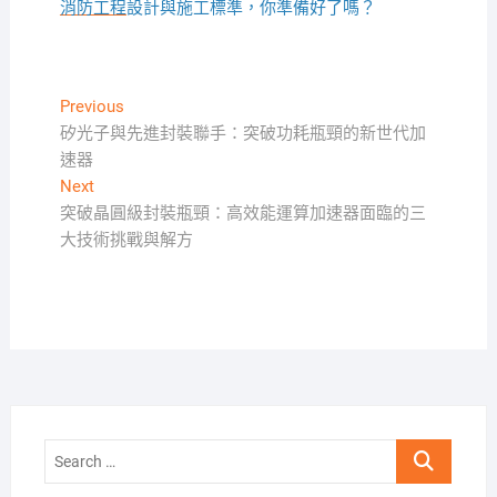
消防工程
設計與施工標準，你準備好了嗎？
文
Previous
Previous
post:
矽光子與先進封裝聯手：突破功耗瓶頸的新世代加
章
速器
導
Next
Next
覽
post:
突破晶圓級封裝瓶頸：高效能運算加速器面臨的三
大技術挑戰與解方
Search
…