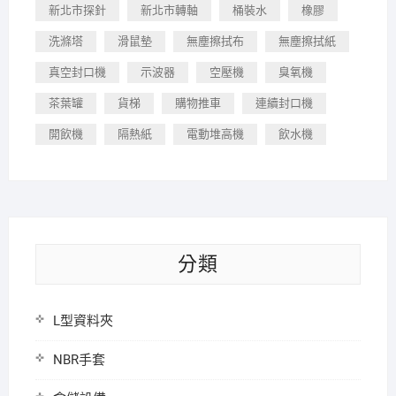
新北市探針
新北市轉軸
桶裝水
橡膠
洗滌塔
滑鼠墊
無塵擦拭布
無塵擦拭紙
真空封口機
示波器
空壓機
臭氧機
茶葉罐
貨梯
購物推車
連續封口機
開飲機
隔熱紙
電動堆高機
飲水機
分類
L型資料夾
NBR手套