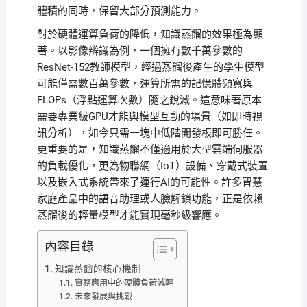
體積的同時，保留大部分預測能力。
對於硬體運算負荷的降低，知識蒸餾的效果極為顯
著。以影像辨識為例，一個擁有數千萬參數的
ResNet-152教師模型，經過蒸餾後產生的學生模型
可能僅需數百萬參數，運算所需的記憶體頻寬與
FLOPs（浮點運算次數）隨之銳減。這意味著原本
需要專業級GPU才能與模型互動的場景（如即時視
訊分析），如今只需一塊中低階開發板即可勝任。
更重要的是，知識蒸餾不僅適用於大型雲端伺服器
的負載優化，更為物聯網（IoT）設備、穿戴式裝置
以及嵌入式系統帶來了運行AI的可能性。許多智慧
家庭產品中的語音助理或人臉解鎖功能，正是依賴
蒸餾後的輕量模型才能實現毫秒級響應。
內容目錄
知識蒸餾的核心機制
實務應用中的硬體負荷減輕
未來發展與挑戰