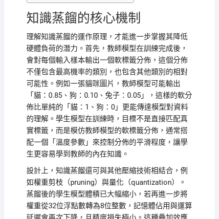
知識蒸餾的核心機制
理解知識蒸餾的運作原理，才能進一步掌握其降低
硬體負荷的潛力。首先，教師模型在訓練完成後，
會對每個輸入樣本輸出一個軟標籤分佈，這個分佈
不僅包含最高機率的類別，也包含其他類別的相對
可能性。例如一張貓咪圖片，教師模型可能輸出
「貓：0.85、狗：0.10、兔子：0.05」，這樣的軟分
佈比單純的「貓：1、狗：0」更能傳達模型對資料
的理解。學生模型在訓練時，目標不是直接匹配真
實標籤，而是模仿教師模型的軟標籤分佈，通常搭
配一個「溫度參數」來控制分佈的平滑程度，讓學
生更容易學到教師的內在知識。
設計上，知識蒸餾還可與其他壓縮技術相結合，例
如權重剪枝（pruning）與量化（quantization）。
蒸餾後的學生模型體積已大幅縮小，若再進一步將
權重從32位浮點數轉為8位整數，記憶體佔用與運算
延遲會再次下降，且精度損失極小。這種疊加效應