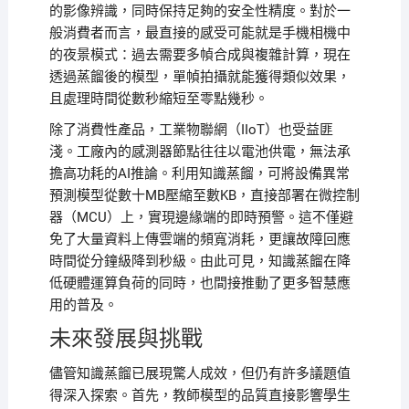
的影像辨識，同時保持足夠的安全性精度。對於一
般消費者而言，最直接的感受可能就是手機相機中
的夜景模式：過去需要多幀合成與複雜計算，現在
透過蒸餾後的模型，單幀拍攝就能獲得類似效果，
且處理時間從數秒縮短至零點幾秒。
除了消費性產品，工業物聯網（IIoT）也受益匪
淺。工廠內的感測器節點往往以電池供電，無法承
擔高功耗的AI推論。利用知識蒸餾，可將設備異常
預測模型從數十MB壓縮至數KB，直接部署在微控制
器（MCU）上，實現邊緣端的即時預警。這不僅避
免了大量資料上傳雲端的頻寬消耗，更讓故障回應
時間從分鐘級降到秒級。由此可見，知識蒸餾在降
低硬體運算負荷的同時，也間接推動了更多智慧應
用的普及。
未來發展與挑戰
儘管知識蒸餾已展現驚人成效，但仍有許多議題值
得深入探索。首先，教師模型的品質直接影響學生