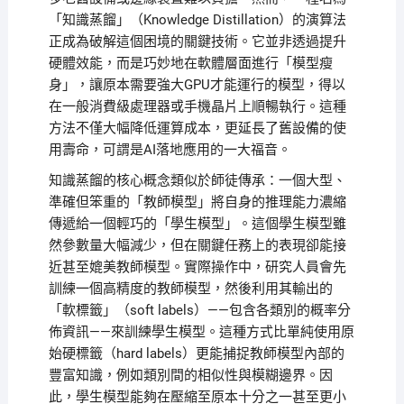
「知識蒸餾」（Knowledge Distillation）的演算法
正成為破解這個困境的關鍵技術。它並非透過提升
硬體效能，而是巧妙地在軟體層面進行「模型瘦
身」，讓原本需要強大GPU才能運行的模型，得以
在一般消費級處理器或手機晶片上順暢執行。這種
方法不僅大幅降低運算成本，更延長了舊設備的使
用壽命，可謂是AI落地應用的一大福音。
知識蒸餾的核心概念類似於師徒傳承：一個大型、
準確但笨重的「教師模型」將自身的推理能力濃縮
傳遞給一個輕巧的「學生模型」。這個學生模型雖
然參數量大幅減少，但在關鍵任務上的表現卻能接
近甚至媲美教師模型。實際操作中，研究人員會先
訓練一個高精度的教師模型，然後利用其輸出的
「軟標籤」（soft labels）——包含各類別的概率分
佈資訊——來訓練學生模型。這種方式比單純使用原
始硬標籤（hard labels）更能捕捉教師模型內部的
豐富知識，例如類別間的相似性與模糊邊界。因
此，學生模型能夠在壓縮至原本十分之一甚至更小