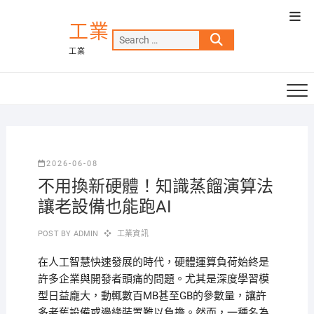
Skip
Top
to
工業
Men
Search
content
工業
…
2026-06-08
不用換新硬體！知識蒸餾演算法
讓老設備也能跑AI
POST BY
ADMIN
工業資訊
在人工智慧快速發展的時代，硬體運算負荷始終是
許多企業與開發者頭痛的問題。尤其是深度學習模
型日益龐大，動輒數百MB甚至GB的參數量，讓許
多老舊設備或邊緣裝置難以負擔。然而，一種名為