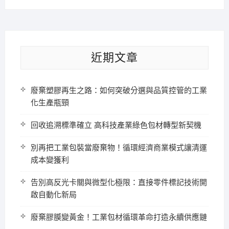
近期文章
廢棄塑膠再生之路：如何突破分選與品質控管的工業
化生產瓶頸
回收追溯標準確立 高科技產業綠色包材轉型新契機
別再把工業包裝當廢棄物！循環經濟商業模式讓清運
成本變獲利
告別高反光卡關與微型化極限：直接零件標記技術開
啟自動化新局
廢棄膠膜變黃金！工業包材循環革命打造永續供應鏈