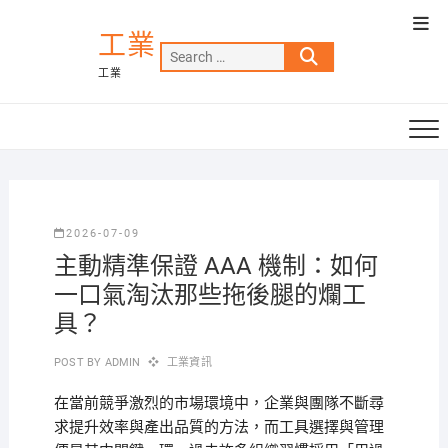
Skip
Top
to
工業
Men
Search
content
工業
…
2026-07-09
主動精準保證 AAA 機制：如何
一口氣淘汰那些拖後腿的爛工
具？
POST BY
ADMIN
工業資訊
在當前競爭激烈的市場環境中，企業與團隊不斷尋
求提升效率與產出品質的方法，而工具選擇與管理