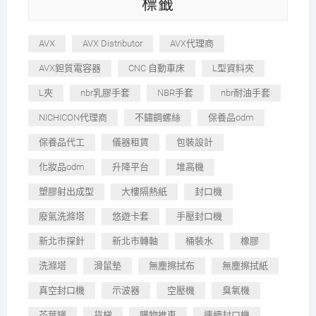
標籤
AVX
AVX Distributor
AVX代理商
AVX鉭質電容器
CNC 自動車床
L型資料夾
L夾
nbr乳膠手套
NBR手套
nbr耐油手套
NICHICON代理商
不鏽鋼螺絲
保養品odm
保養品代工
儀器租賃
包裝設計
化妝品odm
升降平台
堆高機
塑膠射出成型
大樓隔熱紙
封口機
廢氣洗滌塔
悠遊卡套
手壓封口機
新北市探針
新北市轉軸
桶裝水
橡膠
洗滌塔
滑鼠墊
無塵擦拭布
無塵擦拭紙
真空封口機
示波器
空壓機
臭氧機
茶葉罐
貨梯
購物推車
連續封口機