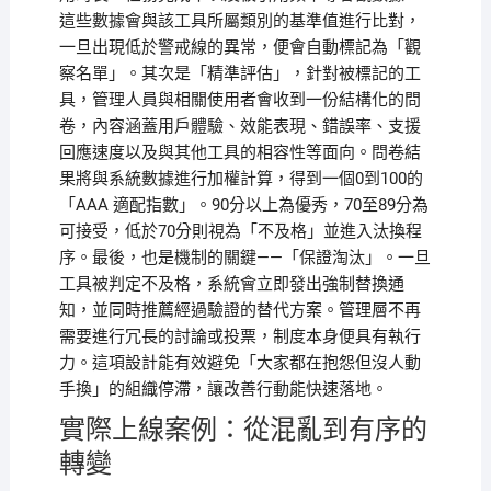
這些數據會與該工具所屬類別的基準值進行比對，
一旦出現低於警戒線的異常，便會自動標記為「觀
察名單」。其次是「精準評估」，針對被標記的工
具，管理人員與相關使用者會收到一份結構化的問
卷，內容涵蓋用戶體驗、效能表現、錯誤率、支援
回應速度以及與其他工具的相容性等面向。問卷結
果將與系統數據進行加權計算，得到一個0到100的
「AAA 適配指數」。90分以上為優秀，70至89分為
可接受，低於70分則視為「不及格」並進入汰換程
序。最後，也是機制的關鍵——「保證淘汰」。一旦
工具被判定不及格，系統會立即發出強制替換通
知，並同時推薦經過驗證的替代方案。管理層不再
需要進行冗長的討論或投票，制度本身便具有執行
力。這項設計能有效避免「大家都在抱怨但沒人動
手換」的組織停滯，讓改善行動能快速落地。
實際上線案例：從混亂到有序的
轉變