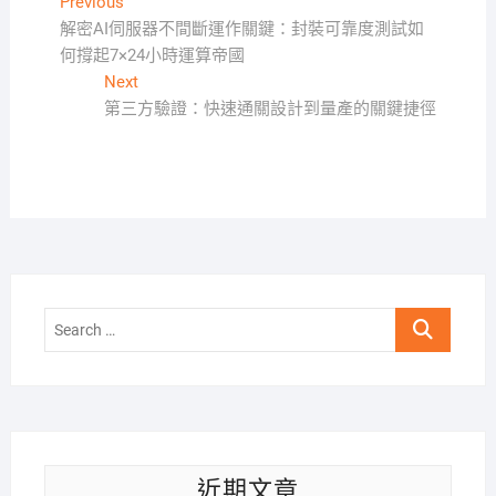
文
Previous
Previous
post:
解密AI伺服器不間斷運作關鍵：封裝可靠度測試如
章
何撐起7×24小時運算帝國
導
Next
Next
覽
post:
第三方驗證：快速通關設計到量產的關鍵捷徑
Search
…
近期文章