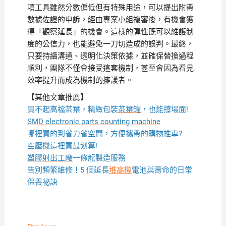
項工具雖然分數偏低但有特殊用途，可以提出附帶
數據佐證的申訴，經由專案小組複審後，有機會獲
得「觀察延長」的機會。這樣的彈性既可以維護制
度的公信力，也能避免一刀切造成的誤判。最終，
只要持續溝通、透明化決策依據，並確保替換過程
順利，團隊不僅會接受這套機制，甚至會因為看見
效率提升而成為機制的擁護者。
【其他文章推薦】
買不起高檔茶葉，精緻包裝
茶葉罐
，也能撐場面!
SMD electronic parts counting machine
哪裡買的到省力省空間，方便攜帶的
購物推車
?
空壓機
這裡買最划算!
塑膠射出工廠
一條龍製造服務
告別頻繁維修！5 個延長
堆高機
電池與壽命的日常
保養祕訣