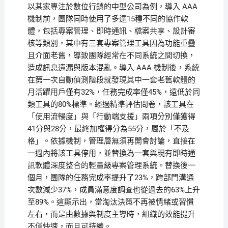
以某家專注於數位行銷的中型公司為例，導入 AAA
機制前，團隊同時使用了多達15種不同的協作軟
體，包括專案管理、即時通訊、檔案共享、設計審
核等類別，其中有三套專案管理工具因為功能重疊
且介面老舊，導致團隊經常在不同系統之間切換，
造成訊息遺漏與版本混亂。導入 AAA 機制後，系統
在第一次自動偵測階段就發現其中一套老舊軟體的
月活躍用戶僅有32%，任務完成率僅45%，遠低於同
類工具的80%標準。經過精準評估問卷，該工具在
「使用流暢度」與「行動端支援」兩項分別僅獲得
41分與28分，最終加權得分為55分，屬於「不及
格」。依據機制，管理層無須再開會討論，直接在
一週內將該工具停用，並替換為一套與現有即時通
訊軟體深度整合的輕量級專案管理系統。替換後一
個月，團隊的任務完成率提升了23%，跨部門溝通
次數減少37%，成員滿意度調查也從過去的63%上升
至89%。這顯示出，當淘汰決策不再被情緒或習慣
左右，而是由數據與制度主導時，組織的效能提升
不僅快速，而且可持續。