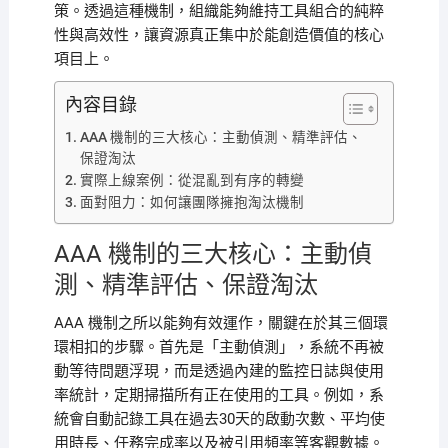
策。透過這種機制，組織能夠維持工具組合的純粹
性與高效性，讓資源真正集中於能創造價值的核心
項目上。
內容目錄
AAA 機制的三大核心：主動偵測、精準評估、
保證淘汰
實際上線案例：從混亂到有序的轉變
面對阻力：如何讓團隊擁抱淘汰機制
AAA 機制的三大核心：主動偵
測、精準評估、保證淘汰
AAA 機制之所以能夠有效運作，關鍵在於其三個環
環相扣的步驟。首先是「主動偵測」，系統不再被
動等待問題浮現，而是透過內建的監控日誌與使用
率統計，定期掃描所有正在使用的工具。例如，系
統會自動記錄工具在過去30天的啟動次數、平均使
用時長、任務完成率以及被引用頻率等客觀數據。