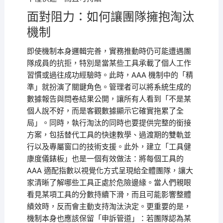
面對阻力：如何讓團隊擁抱淘汰
機制
即使機制本身邏輯完善，實務推動時仍可能遭遇團
隊成員的抗拒，特別是當某些工具承載了個人工作
習慣或過往成功經驗時。此時，AAA 機制中的「精
準」就扮演了關鍵角色。管理者可以將系統生成的
數據報告與問卷結果公開，讓所有人看到「不是某
個人說不好，而是客觀數據顯示它確實拖累了全
局」。同時，執行淘汰的同時也要提供完整的銜接
方案，包括替代工具的快速教學、過渡期的雙軌並
行以及專屬窗口的技術支援。此外，建立「工具健
康度儀錶板」也是一個有效做法：將每個工具的
AAA 適配指數以視覺化方式呈現給全體團隊，讓大
家清晰了解哪些工具正處於危險邊緣。當人們親眼
看見某項工具的分數持續下滑，而且可能影響整體
績效時，反而會主動支持淘汰決定。更重要的是，
機制本身也應該保留「申訴管道」：若團隊認為某