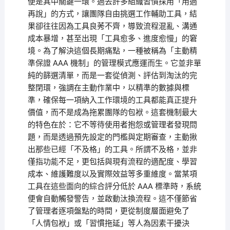
便是其中關鍵一環。過去許多組織習慣採用「用過
再說」的方式，讓團隊自由挑選工作輔助工具，結
果卻往往因為工具良莠不齊，導致流程混亂、溝通
成本暴增，甚至出現「工具愈多、進度愈慢」的窘
境。為了解決這個長期痛點，一種被稱為「主動精
準保證 AAA 機制」的管理模式應運而生。它並非單
純的篩選清單，而是一套從偵測、評估到淘汰的完
整閉環，強調在主動作業中，以精準的數據與標
準，確保每一項納入工作環境的工具都能真正提升
價值，而不是成為拖累團隊的包袱。這套機制最大
的特色在於：它不等待使用者抱怨或管理者發現問
題，而是透過預先設定的門檻與定期審查，主動揪
出那些已經「不及格」的工具。所謂不及格，並非
僅指功能不足，更包括與現有流程的適配度、學習
成本、維護難度以及實際效益等多重維度。當某項
工具在這些面向的綜合評分低於 AAA 標準時，系統
便會自動觸發警告，並啟動汰換流程。這不僅節省
了管理者逐項盤點的時間，更從制度層面避免了
「人情包袱」或「習慣拖延」等人為因素干擾決