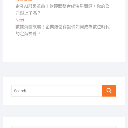
文
post:
企業AI部署革命！軟硬體整合成決勝關鍵，你的公
章
司跟上了嗎？
導
Next
Next
覽
post:
數據海嘯來襲！企業級儲存設備如何成為數位時代
的定海神針？
Search
…