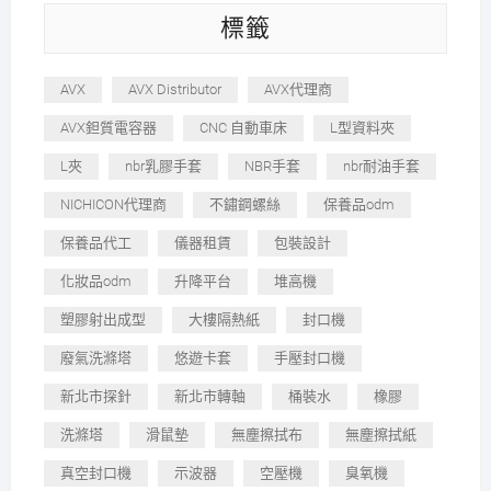
標籤
AVX
AVX Distributor
AVX代理商
AVX鉭質電容器
CNC 自動車床
L型資料夾
L夾
nbr乳膠手套
NBR手套
nbr耐油手套
NICHICON代理商
不鏽鋼螺絲
保養品odm
保養品代工
儀器租賃
包裝設計
化妝品odm
升降平台
堆高機
塑膠射出成型
大樓隔熱紙
封口機
廢氣洗滌塔
悠遊卡套
手壓封口機
新北市探針
新北市轉軸
桶裝水
橡膠
洗滌塔
滑鼠墊
無塵擦拭布
無塵擦拭紙
真空封口機
示波器
空壓機
臭氧機