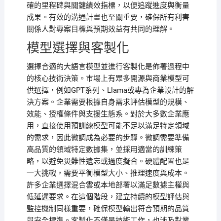
確的里程碑與關鍵績效指標，以便追蹤進度與衡量
成果。有效的溝通計畫也至關重要，確保所有利害
關係人對專案目標與預期效益有共同的理解。
模型選擇與客製化
選擇合適的大語言模型並進行客製化是佈署過程中
的核心技術決策。市場上有眾多開源與商業模型可
供選擇，例如GPT系列、Llama或專為企業設計的解
決方案。企業需要根據自身需求評估模型的規模、
效能、授權條件與支援生態系。對於大多數企業應
用，直接使用預訓練模型可能不足以滿足特定領域
的需求，因此微調成為必要的步驟。微調需要準備
高品質的領域特定數據集，並採用適當的訓練策
略，以避免災難性遺忘或過度擬合。硬體配置也是
一大挑戰，需要平衡模型大小、推理速度與成本。
許多企業選擇混合雲或本地部署以滿足數據主權與
低延遲要求。在這個階段，建立持續的模型評估與
監控機制同樣重要，確保模型輸出符合預期的品質
與安全標準。客製化不僅是技術工作，也涉及對業