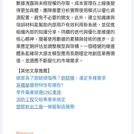
數據洩露與未經授權的存取。成本管理在上線後變
得更加具體，團隊需要分析實際使用模式以優化資
源配置，避免不必要的開支。此外，建立知識庫與
培訓材料能幫助內部用戶有效利用新系統，並促進
組織內部的知識分享。持續的迭代與優化是維運的
核心精神，隨著使用數據的累積與技術的進步，企
業應定期評估並調整模型與架構。一個穩健的維運
體系能確保大語言模型應用長期穩定地創造業務價
值，並適應不斷變化的市場需求。
【其他文章推薦】
總是為了廚餘煩惱嗎？
廚餘機
，滿足多樣需求
貨櫃屋
優勢特性有哪些?
零件量產就選
CNC車床
消防工程
交給專業來搞定
塑膠射出工廠
一條龍製造服務
Previous
Previous