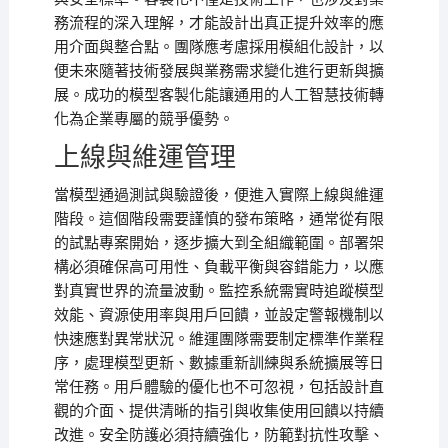
務流程的深入理解，才能設計出真正提升效率的應
用介面與整合點。團隊應考慮採用模組化設計，以
便未來隨著技術發展與業務需求變化進行更新與擴
展。成功的模型客製化能讓通用的人工智慧技術轉
化為企業專屬的競爭優勢。
上線與維運管理
當模型通過測試與驗證後，便進入實際上線與維運
階段。這個階段需要謹慎的發布策略，通常從有限
的試點專案開始，逐步擴大到全組織範圍。部署架
構必須確保高可用性、負載平衡與容錯能力，以應
對真實世界的流量波動。監控系統需實時追蹤模型
效能、資源使用率與用戶回饋，並設定警報機制以
快速應對異常狀況。維運團隊需要制定標準作業程
序，處理模型更新、數據重新訓練與系統擴展等日
常任務。用戶體驗的優化也不可忽視，包括設計直
觀的介面、提供清晰的指引與收集使用回饋以持續
改進。安全防護必須持續強化，防範對抗性攻擊、