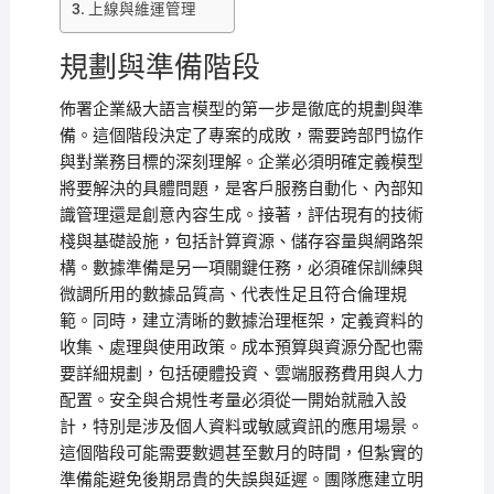
上線與維運管理
規劃與準備階段
佈署企業級大語言模型的第一步是徹底的規劃與準
備。這個階段決定了專案的成敗，需要跨部門協作
與對業務目標的深刻理解。企業必須明確定義模型
將要解決的具體問題，是客戶服務自動化、內部知
識管理還是創意內容生成。接著，評估現有的技術
棧與基礎設施，包括計算資源、儲存容量與網路架
構。數據準備是另一項關鍵任務，必須確保訓練與
微調所用的數據品質高、代表性足且符合倫理規
範。同時，建立清晰的數據治理框架，定義資料的
收集、處理與使用政策。成本預算與資源分配也需
要詳細規劃，包括硬體投資、雲端服務費用與人力
配置。安全與合規性考量必須從一開始就融入設
計，特別是涉及個人資料或敏感資訊的應用場景。
這個階段可能需要數週甚至數月的時間，但紮實的
準備能避免後期昂貴的失誤與延遲。團隊應建立明