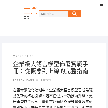
Skip
Top
to
工業
Men
Search
content
工業
…
2026-01-18
企業級大語言模型佈署實戰手
冊：從概念到上線的完整指南
POST BY
ADMIN
工業資訊
在當今數位化浪潮中，企業級大語言模型已成為驅
動創新的核心引擎。這不僅僅是一項技術升級，更
是重塑商業模式、優化客戶體驗與提升營運效率的
關鍵策略。許多企業領導者意識到其潛力，卻在實