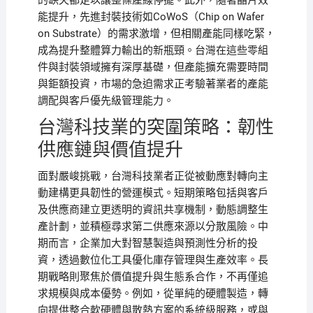
的缺失都足以讓整條產線停擺。此外，隨著晶片效
能提升，先進封裝技術如CoWoS（Chip on Wafer
on Substrate）的需求激增，但相關產能同樣吃緊，
成為提升整體算力輸出的新瓶頸。台灣在這些零組
件與封裝領域擁有深厚基礎，但產能擴充需要時間
與鉅額投資，市場的急迫需求正考驗著業者的產能
調配與客戶優先級管理能力。
台灣科技業的突圍策略：韌性
供應鏈與價值提升
面對嚴峻挑戰，台灣科技業者正從被動應對轉向主
動建構更具韌性的營運模式。短期策略包括與客戶
及供應商建立更透明的資訊共享機制，動態調整生
產計劃，並積極尋求第二供應來源以分散風險。中
期而言，企業加大對智慧製造與預測性分析的投
資，透過數位化工具優化庫存管理與生產效率。長
期戰略則聚焦於價值提升與生態系合作，不再僅追
求規模與成本優勢。例如，從單純的硬體製造，轉
向提供整合軟硬體與散熱方案的系統級服務，或與