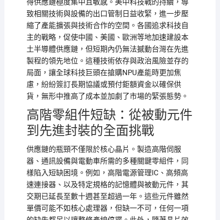
得供應鏈極度集中且敏感。美中科技戰的持續，導
致相關技術與設備的出口管制日益收緊，進一步壓
縮了產能擴張與技術合作的空間。各國追求科技自
主的戰略，促使中國、美國、歐洲等地加速建設本
土半導體供應鏈，但短期內仍無法撼動台灣在先進
製程的領先地位。這種技術依存與政治風險並存的
局面，讓全球科技巨頭在搶購NPU產能時更加焦
慮，紛紛簽訂長期協議或預付鉅額資金以確保供
貨，無形中推高了成本並加劇了市場的緊張態勢。
高階零組件短缺：從被動元件
到先進封裝的全面挑戰
供應鏈的瓶頸不僅限於核心晶片。製造高階伺服
器、通訊設備與電動車所需的多種關鍵零組件，同
樣陷入短缺困境。例如，高階電源管理IC、高頻高
速連接器、以及特定規格的記憶體與被動元件，其
交期已延長至數十週甚至超過一年。這些元件雖然
單價可能不如核心處理器，但缺一不可，任何一項