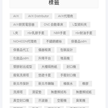
標籤
AVX
AVX Distributor
AVX代理商
AVX鉭質電容器
CNC 自動車床
L型資料夾
L夾
nbr乳膠手套
NBR手套
nbr耐油手套
NICHICON代理商
不鏽鋼螺絲
保養品odm
保養品代工
儀器租賃
包裝設計
化妝品odm
升降平台
堆高機
塑膠射出成型
大樓隔熱紙
封口機
廢氣洗滌塔
悠遊卡套
手壓封口機
新北市探針
新北市轉軸
桶裝水
橡膠
洗滌塔
滑鼠墊
無塵擦拭布
無塵擦拭紙
真空封口機
示波器
空壓機
臭氧機