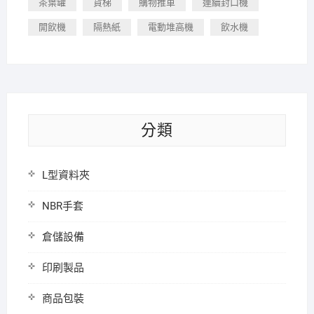
茶葉罐
貨梯
購物推車
連續封口機
開飲機
隔熱紙
電動堆高機
飲水機
分類
L型資料夾
NBR手套
倉儲設備
印刷製品
商品包裝