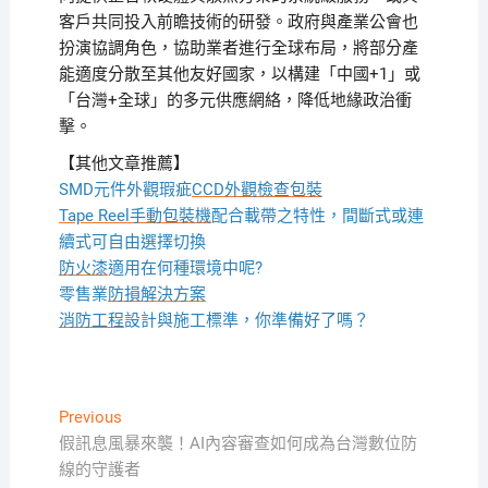
客戶共同投入前瞻技術的研發。政府與產業公會也
扮演協調角色，協助業者進行全球布局，將部分產
能適度分散至其他友好國家，以構建「中國+1」或
「台灣+全球」的多元供應網絡，降低地緣政治衝
擊。
【其他文章推薦】
SMD元件外觀瑕疵
CCD外觀檢查包裝
Tape Reel手動包裝機
配合載帶之特性，間斷式或連
續式可自由選擇切換
防火漆
適用在何種環境中呢?
零售業
防損解決方案
消防工程
設計與施工標準，你準備好了嗎？
文
Previous
Previous
post:
假訊息風暴來襲！AI內容審查如何成為台灣數位防
章
線的守護者