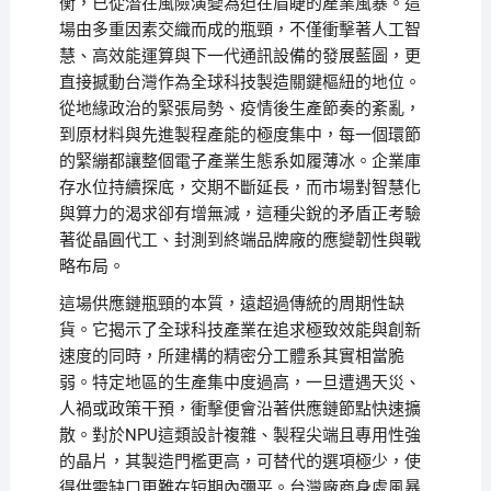
衡，已從潛在風險演變為迫在眉睫的產業風暴。這
場由多重因素交織而成的瓶頸，不僅衝擊著人工智
慧、高效能運算與下一代通訊設備的發展藍圖，更
直接撼動台灣作為全球科技製造關鍵樞紐的地位。
從地緣政治的緊張局勢、疫情後生產節奏的紊亂，
到原材料與先進製程產能的極度集中，每一個環節
的緊繃都讓整個電子產業生態系如履薄冰。企業庫
存水位持續探底，交期不斷延長，而市場對智慧化
與算力的渴求卻有增無減，這種尖銳的矛盾正考驗
著從晶圓代工、封測到終端品牌廠的應變韌性與戰
略布局。
這場供應鏈瓶頸的本質，遠超過傳統的周期性缺
貨。它揭示了全球科技產業在追求極致效能與創新
速度的同時，所建構的精密分工體系其實相當脆
弱。特定地區的生產集中度過高，一旦遭遇天災、
人禍或政策干預，衝擊便會沿著供應鏈節點快速擴
散。對於NPU這類設計複雜、製程尖端且專用性強
的晶片，其製造門檻更高，可替代的選項極少，使
得供需缺口更難在短期內彌平。台灣廠商身處風暴