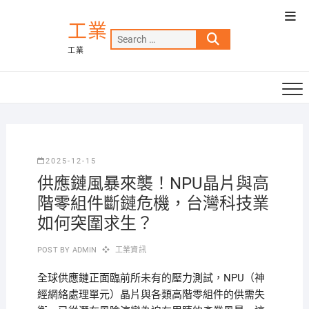
Skip
Top
to
工業
Men
Search
content
工業
…
2025-12-15
供應鏈風暴來襲！NPU晶片與高
階零組件斷鏈危機，台灣科技業
如何突圍求生？
POST BY
ADMIN
工業資訊
全球供應鏈正面臨前所未有的壓力測試，NPU（神
經網絡處理單元）晶片與各類高階零組件的供需失