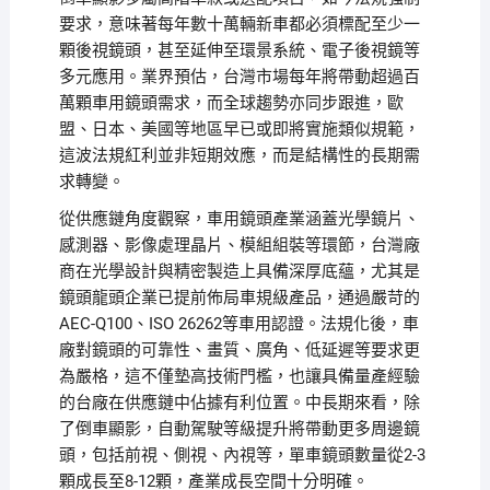
要求，意味著每年數十萬輛新車都必須標配至少一
顆後視鏡頭，甚至延伸至環景系統、電子後視鏡等
多元應用。業界預估，台灣市場每年將帶動超過百
萬顆車用鏡頭需求，而全球趨勢亦同步跟進，歐
盟、日本、美國等地區早已或即將實施類似規範，
這波法規紅利並非短期效應，而是結構性的長期需
求轉變。
從供應鏈角度觀察，車用鏡頭產業涵蓋光學鏡片、
感測器、影像處理晶片、模組組裝等環節，台灣廠
商在光學設計與精密製造上具備深厚底蘊，尤其是
鏡頭龍頭企業已提前佈局車規級產品，通過嚴苛的
AEC-Q100、ISO 26262等車用認證。法規化後，車
廠對鏡頭的可靠性、畫質、廣角、低延遲等要求更
為嚴格，這不僅墊高技術門檻，也讓具備量產經驗
的台廠在供應鏈中佔據有利位置。中長期來看，除
了倒車顯影，自動駕駛等級提升將帶動更多周邊鏡
頭，包括前視、側視、內視等，單車鏡頭數量從2-3
顆成長至8-12顆，產業成長空間十分明確。