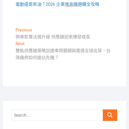
電動還是柴油？2026 企業
堆高機
選購全攻略
文
Previous
Previous
post:
倒車影像法規升級 供應鏈迎來爆發成長
章
Next
Next
導
post:
雙軌供應鏈策略加速車用鏡頭與雷達全球出貨，台
覽
灣廠商如何搶佔先機？
Search
…