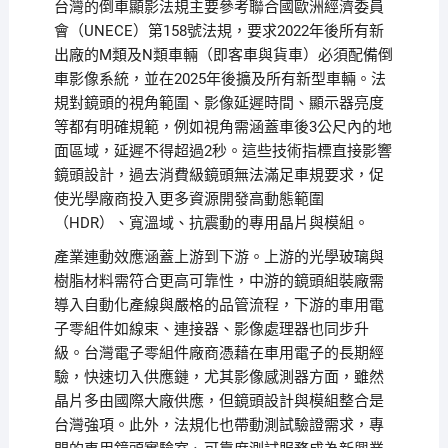
台灣的倒車顯影法規主要參考聯合國歐洲經濟委員
會（UNECE）第158號法規，要求2022年後所有新
出廠的M類及N類車輛（即客車與貨車）必須配備倒
車影像系統，並在2025年後擴及所有新型車輛。法
規對鏡頭的視角範圍、影像延遲時間、顯示器亮度
等都有明確規範，例如視角需涵蓋車後3公尺內的地
面區域，延遲不得超過2秒。這些技術指標直接影響
鏡頭設計，過去消費級鏡頭無法滿足車規要求，促
使光學廠商投入更多資源開發高動態範圍
（HDR）、寬溫域、抗震動的專用晶片與模組。
產業連動效應涵蓋上游到下游。上游的光學玻璃與
樹脂材料需符合更高可靠性，中游的鏡頭組裝廠需
導入自動化產線與嚴格的品管流程，下游的車用電
子零組件如線束、連接器、影像處理器也同步升
級。台灣電子零組件廠商憑藉在車用電子的長期經
驗，快速切入供應鏈，尤其影像感測器方面，雖然
晶片多由國際大廠供應，但鏡頭設計與模組整合是
台灣強項。此外，法規化也帶動測試驗證需求，專