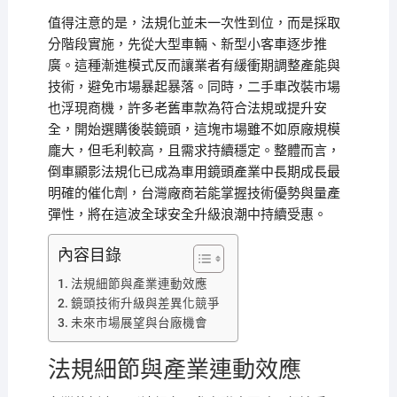
值得注意的是，法規化並未一次性到位，而是採取
分階段實施，先從大型車輛、新型小客車逐步推
廣。這種漸進模式反而讓業者有緩衝期調整產能與
技術，避免市場暴起暴落。同時，二手車改裝市場
也浮現商機，許多老舊車款為符合法規或提升安
全，開始選購後裝鏡頭，這塊市場雖不如原廠規模
龐大，但毛利較高，且需求持續穩定。整體而言，
倒車顯影法規化已成為車用鏡頭產業中長期成長最
明確的催化劑，台灣廠商若能掌握技術優勢與量產
彈性，將在這波全球安全升級浪潮中持續受惠。
內容目錄
法規細節與產業連動效應
鏡頭技術升級與差異化競爭
未來市場展望與台廠機會
法規細節與產業連動效應