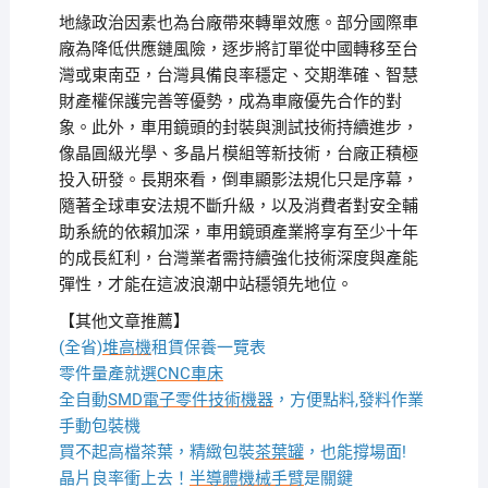
地緣政治因素也為台廠帶來轉單效應。部分國際車
廠為降低供應鏈風險，逐步將訂單從中國轉移至台
灣或東南亞，台灣具備良率穩定、交期準確、智慧
財產權保護完善等優勢，成為車廠優先合作的對
象。此外，車用鏡頭的封裝與測試技術持續進步，
像晶圓級光學、多晶片模組等新技術，台廠正積極
投入研發。長期來看，倒車顯影法規化只是序幕，
隨著全球車安法規不斷升級，以及消費者對安全輔
助系統的依賴加深，車用鏡頭產業將享有至少十年
的成長紅利，台灣業者需持續強化技術深度與產能
彈性，才能在這波浪潮中站穩領先地位。
【其他文章推薦】
(全省)
堆高機
租賃保養一覽表
零件量產就選
CNC車床
全自動
SMD電子零件技術機器
，方便點料,發料作業
手動包裝機
買不起高檔茶葉，精緻包裝
茶葉罐
，也能撐場面!
晶片良率衝上去！
半導體機械手臂
是關鍵