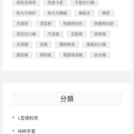
廢氣洗滌塔
悠遊卡套
手壓封口機
新北市探針
新北市轉軸
桶裝水
橡膠
洗滌塔
滑鼠墊
無塵擦拭布
無塵擦拭紙
真空封口機
示波器
空壓機
臭氧機
茶葉罐
貨梯
購物推車
連續封口機
開飲機
隔熱紙
電動堆高機
飲水機
分類
L型資料夾
NBR手套