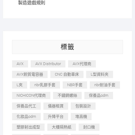
製造遊戲規則
標籤
AVX
AVX Distributor
AVX代理商
AVX鉭質電容器
CNC 自動車床
L型資料夾
L夾
nbr乳膠手套
NBR手套
nbr耐油手套
NICHICON代理商
不鏽鋼螺絲
保養品odm
保養品代工
儀器租賃
包裝設計
化妝品odm
升降平台
堆高機
塑膠射出成型
大樓隔熱紙
封口機