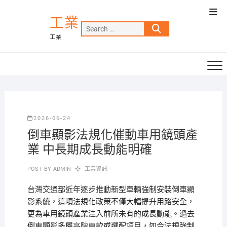
Skip
Top
to
工業
Men
Search
content
工業
…
2026-06-24
倒車顯影法規化催動車用鏡頭產
業 中長期成長動能明確
POST BY
ADMIN
工業資訊
台灣交通部近年逐步推動新型車輛強制安裝倒車顯
影系統，這項法規化政策不僅大幅提升用路安全，
更為車用鏡頭產業注入前所未有的成長動能。過去
倒車顯影多屬高階車款或選配項目，如今法規強制