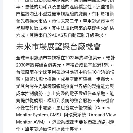
率、更低的功耗以及更佳的溫度穩定性，這些技術
門檻將淘汰小型或無車規經驗的廠商，有利於技術
領先者擴大市佔。預估未來三年，車用鏡頭市場將
呈現雙位數成長，其中法規化帶來的基礎需求約佔
六成，其餘來自於ADAS及自動駕駛升級需求。
未來市場展望與台廠機會
全球車用鏡頭市場規模在2023年約40億美元，預計
2030年將突破百億美元，年複合成長率超過15%。
台灣廠商在全球車用鏡頭供應鏈中約佔10-15%的份
額，隨著法規化推進，成長空間可望進一步擴大。
尤其台灣在光學鏡頭領域擁有世界級的製造能力與
成本控制優勢，加上完整的電子零組件產業鏈，能
夠提供從鏡頭、模組到系統的整合服務。未來機會
不僅在於倒車顯影，更包含電子後視鏡（Camera
Monitor System, CMS）與環景系統（Around View
Monitor, AVM），這些系統都需要多顆鏡頭協同運
作，單車鏡頭價值可達數十美元。