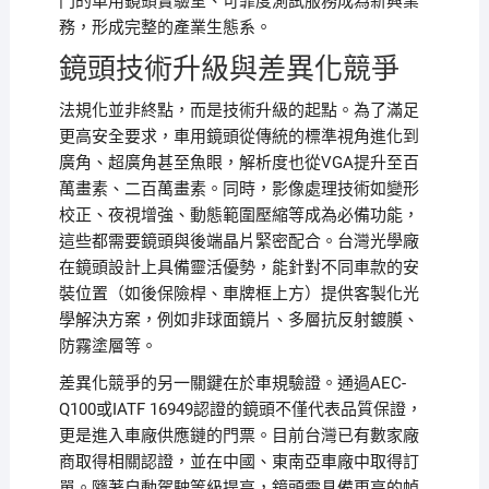
門的車用鏡頭實驗室、可靠度測試服務成為新興業
務，形成完整的產業生態系。
鏡頭技術升級與差異化競爭
法規化並非終點，而是技術升級的起點。為了滿足
更高安全要求，車用鏡頭從傳統的標準視角進化到
廣角、超廣角甚至魚眼，解析度也從VGA提升至百
萬畫素、二百萬畫素。同時，影像處理技術如變形
校正、夜視增強、動態範圍壓縮等成為必備功能，
這些都需要鏡頭與後端晶片緊密配合。台灣光學廠
在鏡頭設計上具備靈活優勢，能針對不同車款的安
裝位置（如後保險桿、車牌框上方）提供客製化光
學解決方案，例如非球面鏡片、多層抗反射鍍膜、
防霧塗層等。
差異化競爭的另一關鍵在於車規驗證。通過AEC-
Q100或IATF 16949認證的鏡頭不僅代表品質保證，
更是進入車廠供應鏈的門票。目前台灣已有數家廠
商取得相關認證，並在中國、東南亞車廠中取得訂
單。隨著自動駕駛等級提高，鏡頭需具備更高的幀