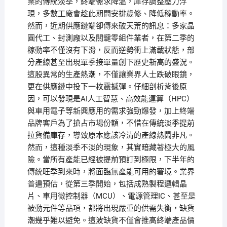
業的傳統淡季，終端需求降溫，庫存調整壓力浮
現，多數工廠會趁此期間安排歲修、降低稼動率。
然而，近期供應鏈端卻傳來破天荒的訊息：多家晶
圓代工、封測廠以及關鍵零組件業者，在第二季的
稼動率不僅沒有下滑，反而逆勢衝上滿載狀態，部
分產線甚至出現單季接單量創下歷史新高的盛況。
這股異常的生產熱潮，不僅讓業界人士跌破眼鏡，
更在供應鏈中投下一枚震撼彈。仔細剖析背後原
因，可以發現是AI人工智慧、高效能運算（HPC）
與車用電子等新興應用的需求強勁爆發，加上終端
品牌客戶為了搶占市場份額，不惜在傳統淡季提前
拉貨備庫存，導致原本應該冷清的產線熱鬧非凡。
然而，這種淡季不淡的現象，其實暗藏著極大的風
險。當所有產能已經被提前預訂到極限，下半年的
傳統旺季到來時，將面臨無產能可用的窘境。業界
普遍預估，從第三季開始，包括成熟製程邏輯晶
片、車用微控制器（MCU）、電源管理IC、甚至是
被動元件等品項，都將出現嚴重的供需失衡，缺貨
潮幾乎難以避免。這波缺貨不僅會推高終端產品價