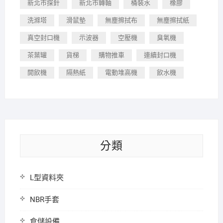
新北市探針
新北市轉軸
桶裝水
橡膠
洗滌塔
滑鼠墊
無塵擦拭布
無塵擦拭紙
真空封口機
示波器
空壓機
臭氧機
茶葉罐
貨梯
購物推車
連續封口機
開飲機
隔熱紙
電動堆高機
飲水機
分類
L型資料夾
NBR手套
倉儲設備