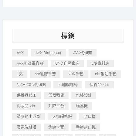
標籤
AVX
AVX Distributor
AVX代理商
AVX鉭質電容器
CNC 自動車床
L型資料夾
L夾
nbr乳膠手套
NBR手套
nbr耐油手套
NICHICON代理商
不鏽鋼螺絲
保養品odm
保養品代工
儀器租賃
包裝設計
化妝品odm
升降平台
堆高機
塑膠射出成型
大樓隔熱紙
封口機
廢氣洗滌塔
悠遊卡套
手壓封口機