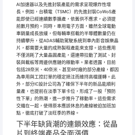
AI加速器以及先進封裝產能的需求呈現爆炸性增
長。例如，台積電（TSMC）的先進封裝CoWoS產
能即使已經連續數季擴產，依舊供不應求，必須提
前數月預約。同時，車用電子方面，雖然全球電動
車銷量成長放緩，但每輛車搭載的半導體數量仍在
持續攀升，從ADAS輔助駕駛系統到車內影音娛樂晶
片，都需要大量的成熟製程產能來支撐。這些應用
不僅消耗了大量晶圓產能，還連帶拉動了測試、封
裝與載板等周邊供應鏈的稼動率。業者透露，目前
包括28奈米、40奈米、甚至8吋廠的部分產線，都因
為車用與工控訂單的穩定挹注而維持高檔運轉。此
外，部分IC設計公司為了確保下半年的新品能順利
量產，也提前在淡季下單卡位，形成了一股「預防
性下單」的熱潮，進一步推升了稼動率。這些需求
交織在一起，使得原本應該休息的產線被迫加班加
點，徹底打破了淡旺季的界線。
下半年缺貨潮的連鎖效應：從晶
片到終端產品全面漲價