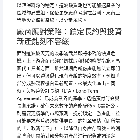
以確保料源的穩定。這波缺貨潮也可能加速產業的
區域佈局重組，促使更多廠商考慮在台灣、東南亞
等地設立備援產線，以分散風險。
廠商應對策略：鎖定長約與投資
新產能刻不容緩
面對這波破天荒的淡季滿載與即將來臨的缺貨危
機，上下游廠商已經開始採取積極的應變措施。晶
圓代工業者方面，雖然短期內新廠產能無法立即開
出，但可以透過優化現有產線的調度效率，例如將
部分成熟製程機台重新配置，來最大化產出。同
時，與客戶簽訂長約（LTA，Long-Term
Agreement）已成為業界的顯學，透過預付訂金與
長期承諾，確保未來數年的產能配額。IC設計公司
則需要更精準的市場預測，提前鎖定上游產能，並
可能要求客戶必須提供更長期的訂單預估（即所謂
的「非取消訂單」），以降低自身庫存風險。終端
品牌廠則開始對部分熱銷產品進行配貨或調漲定