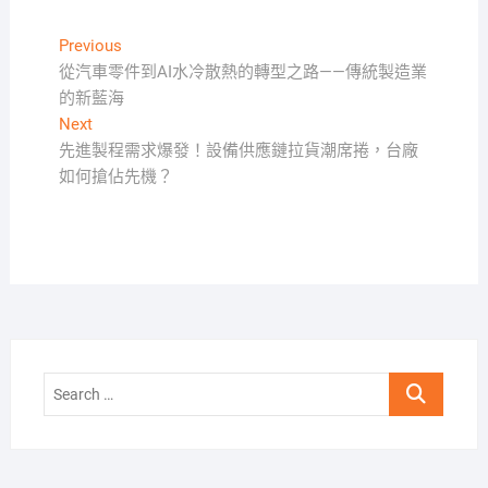
文
Previous
Previous
post:
從汽車零件到AI水冷散熱的轉型之路——傳統製造業
章
的新藍海
導
Next
Next
覽
post:
先進製程需求爆發！設備供應鏈拉貨潮席捲，台廠
如何搶佔先機？
Search
…