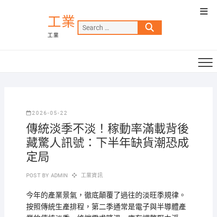
Skip
Top
to
工業
Men
Search
content
工業
…
2026-05-22
傳統淡季不淡！稼動率滿載背後
藏驚人訊號：下半年缺貨潮恐成
定局
POST BY
ADMIN
工業資訊
今年的產業景氣，徹底顛覆了過往的淡旺季規律。
按照傳統生產排程，第二季通常是電子與半導體產