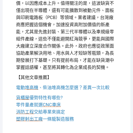
價，以因應成本上升。值得關注的是，這波缺貨不
僅出現在半導體，還有可能擴散到被動元件、面板
與印刷電路板（PCB）等領域。業者建議，台灣廠
商應把握這個機會，加速投資高附加價值的新產
能，尤其是先進封裝、第三代半導體以及車規級零
組件產線，這些不僅能避開紅海競爭，更能與國際
大廠建立深度合作關係。此外，政府也應從政策面
協助產業解決用地、用水與人才短缺等瓶頸，為長
期發展打下基礎。只有提前布局，才能在缺貨潮中
掌握話語權，甚至將其轉化為企業成長的契機。
【其他文章推薦】
電動
堆高機
、柴油堆高機怎麼選？差異一次比較
貨櫃屋
優勢特性有哪些?
零件量產就選
CNC車床
消防工程
交給專業來搞定
塑膠射出工廠
一條龍製造服務