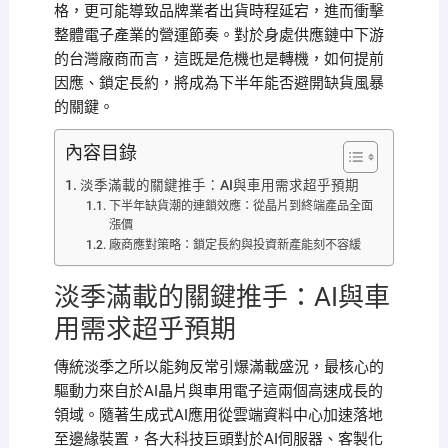
格，更可能導致品牌業者出貨時程延宕，進而衝擊
整體電子產業的營運節奏。對於身處供應鏈中下游
的台灣廠商而言，這既是危機也是轉機，如何提前
因應、鎖定長約，將成為下半年能否避開缺貨風暴
的關鍵。
內容目錄
淡季滿載的關鍵推手：AI與車用需求超乎預期
下半年缺貨潮的連鎖效應：從晶片到終端產品全面
漲價
廠商應對策略：鎖定長約與投資新產能刻不容緩
淡季滿載的關鍵推手：AI與車
用需求超乎預期
傳統淡季之所以能夠反常引爆滿載盛況，最核心的
驅動力來自於AI晶片與車用電子這兩個高速成長的
領域。隨著生成式AI應用從雲端資料中心加速落地
至邊緣裝置，各大科技巨頭對於AI伺服器、客製化