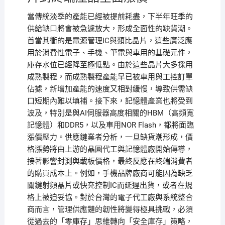
當傳統淡季的產能已經被提前耗盡，下半年旺季的
供給缺口將會被急遽放大，形成全面性的缺貨潮。
首當其衝的是電源管理IC與類比晶片，這些廣泛應
用於消費性電子、手機、筆電與車用的基礎元件，
庫存水位已經降至極低點。由於這些晶片大多採用
成熟製程，而成熟製程產能早已被車用與工控訂單
佔據，新增加產能的速度又相對緩慢，導致供需缺
口短期內難以填補。接下來，記憶體產業也將受到
波及，特別是與AI伺服器高度相關的HBM（高頻寬
記憶體）和DDR5，以及車用NOR Flash，都將面臨
漲價壓力。供應鏈業者分析，一旦缺貨潮形成，價
格漲勢將由上游的晶圓代工與記憶體廠開始傳導，
接著影響封測與載板價格，最終反應在終端消費者
的購買成本上。例如，手機品牌廠商可能因為缺乏
關鍵射頻晶片或快充控制IC而延遲出貨，或者在規
格上被迫妥協。對於台灣的電子代工廠與系統整合
商而言，管理供應鏈的韌性將變得極具挑戰，必須
從過去的「零庫存」思維轉向「安全庫存」策略，