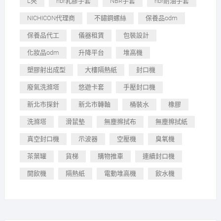
L夾
nbr乳膠手套
NBR手套
nbr耐油手套
NICHICON代理商
不鏽鋼螺絲
保養品odm
保養品代工
儀器租賃
包裝設計
化妝品odm
升降平台
堆高機
塑膠射出成型
大樓隔熱紙
封口機
廢氣洗滌塔
悠遊卡套
手壓封口機
新北市探針
新北市轉軸
桶裝水
橡膠
洗滌塔
滑鼠墊
無塵擦拭布
無塵擦拭紙
真空封口機
示波器
空壓機
臭氧機
茶葉罐
貨梯
購物推車
連續封口機
開飲機
隔熱紙
電動堆高機
飲水機