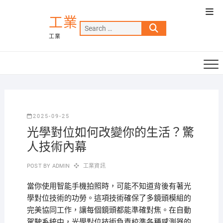
Skip
Top
to
工業
Men
Search
content
工業
…
2025-09-25
光學對位如何改變你的生活？驚
人技術內幕
POST BY
ADMIN
工業資訊
當你使用智能手機拍照時，可能不知道背後有著光
學對位技術的功勞。這項技術確保了多鏡頭模組的
完美協同工作，讓每個鏡頭都能準確對焦。在自動
駕駛系統中，光學對位技術負責校準各種感測器的