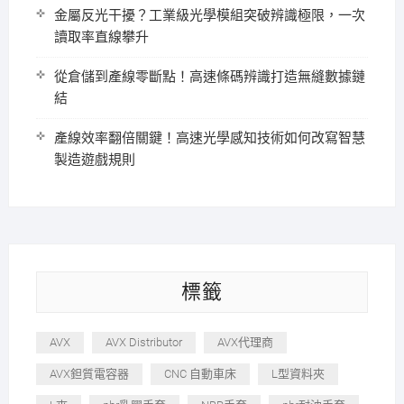
金屬反光干擾？工業級光學模組突破辨識極限，一次
讀取率直線攀升
從倉儲到產線零斷點！高速條碼辨識打造無縫數據鏈
結
產線效率翻倍關鍵！高速光學感知技術如何改寫智慧
製造遊戲規則
標籤
AVX
AVX Distributor
AVX代理商
AVX鉭質電容器
CNC 自動車床
L型資料夾