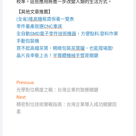
校準。這些應用將進一步改變人類的生活方式。
【其他文章推薦】
(全省)
堆高機
租賃保養一覽表
零件量產就選
CNC車床
全自動
SMD電子零件技術機器
，方便點料,發料作業
手動包裝機
買不起高檔茶葉，精緻包裝
茶葉罐
，也能撐場面!
晶片良率衝上去！
半導體機械手臂
是關鍵
文
Previous
Previous
post:
光學對位精度之戰：台灣企業的致勝關鍵
章
Next
Next
導
post:
精密對位技術實戰指南：台灣企業導入成功關鍵因
覽
素