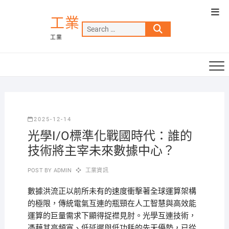
Skip
Top
to
工業
Men
Search
content
工業
…
2025-12-14
光學I/O標準化戰國時代：誰的
技術將主宰未來數據中心？
POST BY
ADMIN
工業資訊
數據洪流正以前所未有的速度衝擊著全球運算架構
的極限，傳統電氣互連的瓶頸在人工智慧與高效能
運算的巨量需求下顯得捉襟見肘。光學互連技術，
憑藉其高頻寬、低延遲與低功耗的先天優勢，已從