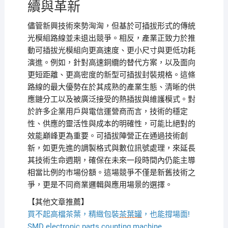
續與革新
儘管新興技術來勢洶洶，但基於可插拔形式的傳統
光模組路線並未退出競爭。相反，產業正致力於推
動可插拔光模組向更高速度、更小尺寸與更低功耗
演進。例如，針對高速銅纜的替代方案，以及面向
更短距離、更高密度的新型可插拔封裝規格。這條
路線的最大優勢在於其成熟的產業生態、清晰的供
應鏈分工以及被廣泛接受的熱插拔與維護模式。對
於許多企業用戶與電信運營商而言，技術的穩定
性、供應的靈活性與成本的明確性，可能比絕對的
效能巔峰更為重要。可插拔陣營正在通過技術創
新，如更先進的調製格式與數位訊號處理，來延長
其技術生命週期，確保在未來一段時間內仍能主導
相當比例的市場份額。這場競爭不僅是新舊技術之
爭，更是不同商業邏輯與應用場景的選擇。
【其他文章推薦】
買不起高檔茶葉，精緻包裝
茶葉罐
，也能撐場面!
SMD electronic parts counting machine