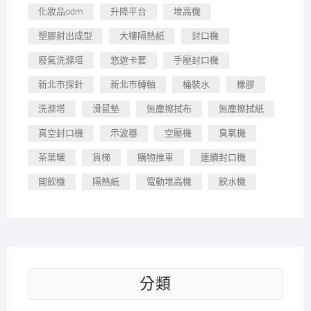
化妝品odm
升降平台
堆高機
塑膠射出成型
大樓隔熱紙
封口機
廢氣洗滌塔
悠遊卡套
手壓封口機
新北市探針
新北市轉軸
桶裝水
橡膠
洗滌塔
滑鼠墊
無塵擦拭布
無塵擦拭紙
真空封口機
示波器
空壓機
臭氧機
茶葉罐
貨梯
購物推車
連續封口機
開飲機
隔熱紙
電動堆高機
飲水機
分類