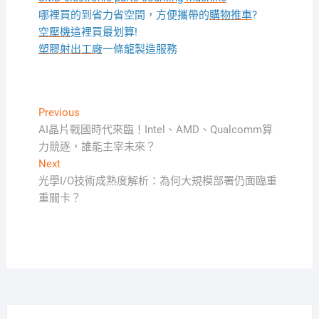
哪裡買的到省力省空間，方便攜帶的
購物推車
?
空壓機
這裡買最划算!
塑膠射出工廠
一條龍製造服務
文
Previous
Previous
post:
AI晶片戰國時代來臨！Intel、AMD、Qualcomm算
章
力競逐，誰能主宰未來？
導
Next
Next
覽
post:
光學I/O技術成熟度解析：為何大規模部署仍面臨重
重關卡？