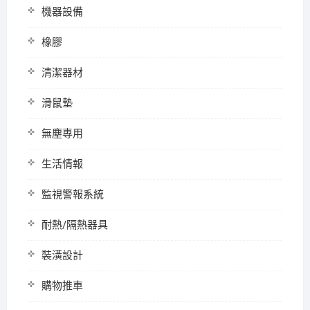
機器設備
橡膠
清潔器材
滑鼠墊
無塵專用
生活情報
監視警報系統
耐熱/隔熱器具
裝潢設計
購物推車