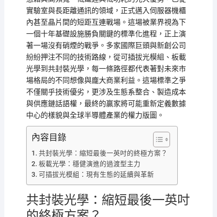
實驗室與長距離通訊的領域，正式邁入伺服器機櫃
內甚至晶片間的短距互連戰場。這場被業界視為下
一個十年基礎設施勝負關鍵的標準化進程，正上演
著一場沒有硝煙的戰爭。多家國際巨頭與新創公司
紛紛押注不同的技術路線，從可插拔光模組、板載
光學到共封裝光學，每一條路徑都代表著對未來市
場格局的不同想像與龐大商業利益。這場標準之爭
不僅關乎技術優劣，更涉及生態系整合、製造成本
與供應鏈話語權，最終的贏家將可能重新定義數據
中心的樣貌與全球半導體產業的權力版圖。
內容目錄
共封裝光學：縮短最後一英吋的終極方案？
板載光學：穩健演進的過渡型主力
可插拔光模組：現有生態的延續與革新
共封裝光學：縮短最後一英吋
的終極方案？