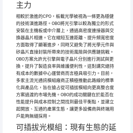
主力
相較於激進的CPO，板載光學被視為一條更為穩健
的技術演進路徑。OBO將光引擎以較為獨立的形式
安裝在主機板或中介層上，通過高密度連接器與交
換器晶片相連。它在縮短互連距離、提升頻寬密度
方面取得了顯著進步，同時又避免了將光學元件與
矽晶片直接封裝所帶來的技術風險與供應鏈挑戰。
OBO方案允許光引擎與電子晶片分別進行測試與更
換，提升了製造良率與維護便利性，這對講究總持
有成本的數據中心運營商而言極具吸引力。目前，
多家主流光通訊模組廠商正積極推動此路線的標準
化與產品化，旨在搶占從可插拔模組向更高整合度
方案過渡的市場先機。OBO的成功關鍵在於能否在
性能提升與成本控制之間找到最佳平衡點，並建立
起開放、互通的產業生態，讓更多設備商與終端用
戶能夠無縫採用。
可插拔光模組：現有生態的延