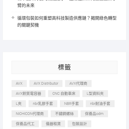
臂的未來
循環包裝如何重塑高科技製造供應鏈？揭開綠色轉型
的關鍵契機
標籤
AVX
AVX Distributor
AVX代理商
AVX鉭質電容器
CNC 自動車床
L型資料夾
L夾
nbr乳膠手套
NBR手套
nbr耐油手套
NICHICON代理商
不鏽鋼螺絲
保養品odm
保養品代工
儀器租賃
包裝設計