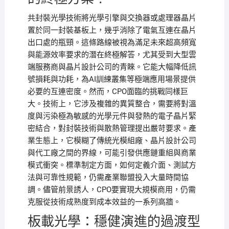
共封裝光學技術將光學引擎與交換器或處理器晶片
置於同一封裝基板上，幾乎消除了電氣互連在晶片
出口處的瓶頸。這條路線被視為滿足未來超高頻寬
與能源效率要求的潛在終極解答，尤其受到大型雲
端服務商與晶片設計公司的青睞。它能大幅降低訊
號損耗與功耗，為AI訓練叢集等極端應用場景提供
必要的互連密度。然而，CPO面臨的挑戰同樣巨
大。技術上，它涉及複雜的異質整合，需要將對溫
度與污染極為敏感的光學元件與發熱的電子晶片緊
密結合，對封裝技術與散熱管理提出嚴苛要求。產
業生態上，它模糊了傳統光模組廠、晶片設計公司
與代工廠之間的界線，可能引發供應鏈重組與商業
模式衝突。標準制定方面，如何定義介面、測試方
法與可靠性規範，仍需產業聯盟投入大量時間協
調。儘管前景誘人，CPO要實現大規模商用，仍需
克服從技術成熟度到成本效益的一系列高牆。
板載光學：穩健演進的過渡型