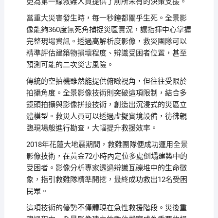
更為第一線救難人員提供了前所未有的決策支援。
當重大災害發生時，每一秒鐘都關乎生死。全景影
像能夠360度無死角捕捉災區實況，讓指揮中心掌握
完整現場資訊。透過高解析度影像，救災團隊可以
精準評估建築物損壞程度、辨識受困者位置，甚至
預測可能的二次災害風險。
傳統的空拍機雖然能提供俯瞰視角，但往往受限於
拍攝角度。全景影像技術則突破這項限制，結合多
鏡頭拍攝與影像拼接技術，創造出沉浸式的災區立
體模型。救災人員可以透過虛擬實境設備，彷彿親
臨現場般進行勘查，大幅提升救援效率。
2018年花蓮大地震期間，救難團隊便成功運用全景
影像技術，在黃金72小時內定位多處倒塌建築中的
受困者。影像分析專家透過辨識瓦礫堆中的生命徵
象，指引救難隊精準開挖，最終成功救出12名受困
民眾。
這項技術的優勢不僅體現在急性救援階段。災後重