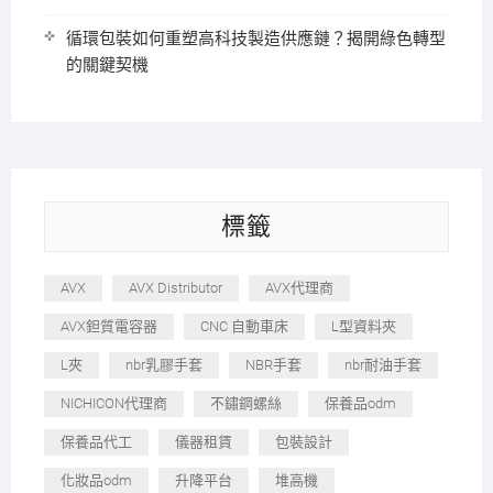
循環包裝如何重塑高科技製造供應鏈？揭開綠色轉型
的關鍵契機
標籤
AVX
AVX Distributor
AVX代理商
AVX鉭質電容器
CNC 自動車床
L型資料夾
L夾
nbr乳膠手套
NBR手套
nbr耐油手套
NICHICON代理商
不鏽鋼螺絲
保養品odm
保養品代工
儀器租賃
包裝設計
化妝品odm
升降平台
堆高機