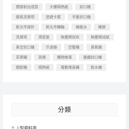
塑膠射出成型
大樓隔熱紙
封口機
廢氣洗滌塔
悠遊卡套
手壓封口機
新北市探針
新北市轉軸
桶裝水
橡膠
洗滌塔
滑鼠墊
無塵擦拭布
無塵擦拭紙
真空封口機
示波器
空壓機
臭氧機
茶葉罐
貨梯
購物推車
連續封口機
開飲機
隔熱紙
電動堆高機
飲水機
分類
L型資料夾