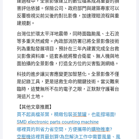
建過程中，全景影像建立的數位檔案成為重要的損
害評估依據。保險公司、政府部門與建築專家可以
反覆檢視災前災後的對比影像，加速理賠流程與重
建規劃。
台灣位於環太平洋地震帶，同時面臨颱風、土石流
等多重天然威脅。內政部消防署已將全景影像技術
列為重點發展項目，預計在三年內建置完成全台救
災影像資料庫。這套系統將整合衛星、無人機與地
面拍攝的全景影像，打造全方位的災害監測網絡。
科技的進步讓災害應變更加智慧化。全景影像不僅
是記錄工具，更是拯救生命的關鍵技術。當災難來
臨時，這雙無所不在的電子之眼，正默默守護著台
灣這片土地。
【其他文章推薦】
買不起高檔茶葉，精緻包裝
茶葉罐
，也能撐場面!
SMD electronic parts counting machine
哪裡買的到省力省空間，方便攜帶的
購物推車
?
空壓機
這裡買最划算!為您解決工作中需要風量、風