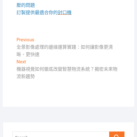
壓的問題
訂製提供最適合你的
封口機
文
Previous
Previous
post:
全景影像處理的邊緣運算實踐：如何讓影像更清
章
晰、更快速
導
Next
Next
覽
post:
機器視覺如何徹底改變智慧物流系統？揭密未來物
流新趨勢
Search