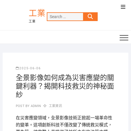
Skip
Top
to
工業
Men
Search
content
工業
…
2025-06-06
全景影像如何成為災害應變的關
鍵利器？揭開科技救災的神秘面
紗
POST BY
ADMIN
工業資訊
在災害應變領域，全景影像技術正掀起一場革命性
的變革。這項創新科技不僅改變了傳統救災模式，