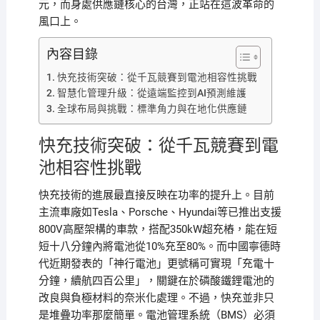
元，而身處供應鏈核心的台灣，正站在這波革命的
風口上。
內容目錄
快充技術突破：從千瓦競賽到電池相容性挑戰
智慧化管理升級：從遠端監控到AI預測維護
全球布局與挑戰：標準角力與在地化供應鏈
快充技術突破：從千瓦競賽到電
池相容性挑戰
快充技術的進展最直接反映在功率的提升上。目前
主流車廠如Tesla、Porsche、Hyundai等已推出支援
800V高壓架構的車款，搭配350kW超充樁，能在短
短十八分鐘內將電池從10%充至80%。而中國寧德時
代近期發表的「神行電池」更號稱可實現「充電十
分鐘，續航四百公里」，關鍵在於磷酸鐵鋰電池的
改良與負極材料的奈米化處理。不過，快充並非只
是堆疊功率那麼簡單。電池管理系統（BMS）必須