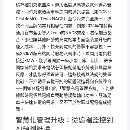
精準控制充電曲線，避免溫度過高導致電池壽命衰
減，同時充電樁與車輛之間的通訊協議（如CCS、
CHAdeMO、Tesla NACS）至今尚未完全統一，導
致不同品牌間常有相容性問題。例如2024年福特與
通用宣布全面導入Tesla的NACS規格，看似加速整
合，卻也讓其他陣營的充電站業者面臨裝置升級的
龐大成本。此外，快充對電網的衝擊不容忽視：一
座350kW超充站同時服務八輛車時，瞬間用電負載
接近3MW，幾乎等同於一座小型工廠。因此，許多
國家開始要求充電站必須搭配儲能系統或參與需量
反應，才能取得建置許可。這些技術與法規的雙重
挑戰，正推動業者從單純的硬體製造轉向系統整合
——例如台達電推出的「智慧充電管理系統」，能根
據即時電價與電網負載動態調整輸出功率，既滿足
車主快速充電的需求，又不至於對區域配電造成過
載。
智慧化管理升級：從遠端監控到
AI預測維護