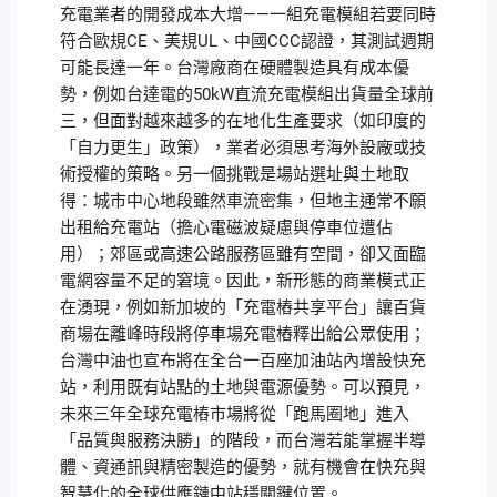
充電業者的開發成本大增——一組充電模組若要同時
符合歐規CE、美規UL、中國CCC認證，其測試週期
可能長達一年。台灣廠商在硬體製造具有成本優
勢，例如台達電的50kW直流充電模組出貨量全球前
三，但面對越來越多的在地化生產要求（如印度的
「自力更生」政策），業者必須思考海外設廠或技
術授權的策略。另一個挑戰是場站選址與土地取
得：城市中心地段雖然車流密集，但地主通常不願
出租給充電站（擔心電磁波疑慮與停車位遭佔
用）；郊區或高速公路服務區雖有空間，卻又面臨
電網容量不足的窘境。因此，新形態的商業模式正
在湧現，例如新加坡的「充電樁共享平台」讓百貨
商場在離峰時段將停車場充電樁釋出給公眾使用；
台灣中油也宣布將在全台一百座加油站內增設快充
站，利用既有站點的土地與電源優勢。可以預見，
未來三年全球充電樁市場將從「跑馬圈地」進入
「品質與服務決勝」的階段，而台灣若能掌握半導
體、資通訊與精密製造的優勢，就有機會在快充與
智慧化的全球供應鏈中站穩關鍵位置。