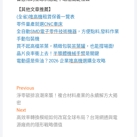
【其他文章推薦】
(全省)
堆高機
租賃保養一覽表
零件量產就選
CNC車床
全自動
SMD電子零件技術機器
，方便點料,發料作業
手動包裝機
買不起高檔茶葉，精緻包裝
茶葉罐
，也能撐場面!
晶片良率衝上去！
半導體機械手臂
是關鍵
電動還是柴油？2026 企業
堆高機
選購全攻略
文
Previous
Previous
post:
淨零碳排浪潮來襲！複合材料產業的永續解方大揭
章
密
導
Next
Next
覽
post:
高效率轉換模組如何改寫全球布局？台灣網通與電
源廠商的隱形戰略價值