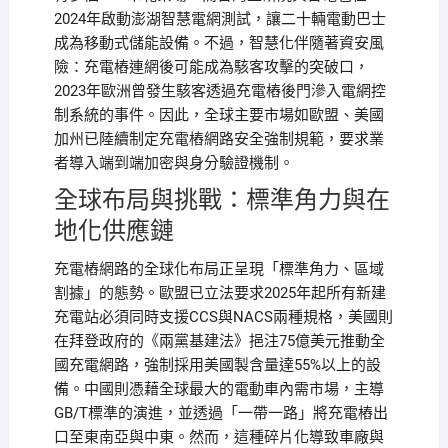
2024年啟動澎湖智慧電網測試，讓二十輛電動巴士
成為移動式儲能設備。不過，智慧化伴隨著資安風
險：充電樁連網後可能成為駭客攻擊的突破口，
2023年歐洲曾發生駭客透過充電樁後門滲入電網控
制系統的事件。因此，全球主要市場如歐盟、美國
加州已陸續制定充電樁網路安全強制規範，要求業
者導入端到端加密與身分驗證機制。
全球布局與挑戰：標準角力與在
地化供應鏈
充電樁網路的全球化布局正呈現「標準角力、區域
割據」的態勢。歐盟已立法要求2025年起所有新建
充電站必須同時支援CCS與NACS兩種規格，美國則
在拜登政府的《兩黨基建法》挹注75億美元推動全
國充電網路，強制採用美國製含量達55%以上的設
備。中國則憑藉全球最大的電動車內需市場，主導
GB/T標準的演進，並透過「一帶一路」將充電樁出
口至東南亞與中東。然而，這種碎片化導致車廠與