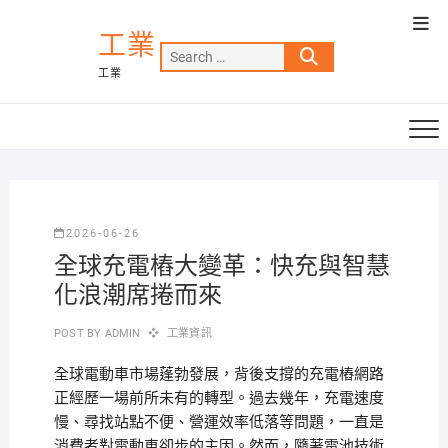
Skip
Top
to
工業
Men
Search
content
工業
…
2026-06-26
全球充電樁大變革：快充與智慧
化浪潮席捲而來
POST BY
ADMIN
工業資訊
全球電動車市場蓬勃發展，背後支撐的充電樁網路
正經歷一場前所未有的轉型。過去幾年，充電速度
慢、尋找站點不便、營運效率低落等問題，一直是
消費者對電動車卻步的主因。然而，隨著電池技術