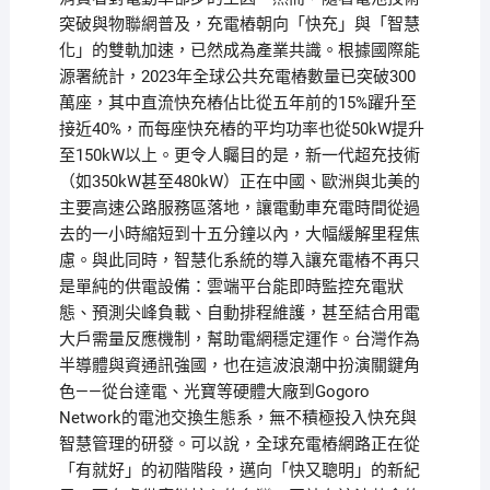
突破與物聯網普及，充電樁朝向「快充」與「智慧
化」的雙軌加速，已然成為產業共識。根據國際能
源署統計，2023年全球公共充電樁數量已突破300
萬座，其中直流快充樁佔比從五年前的15%躍升至
接近40%，而每座快充樁的平均功率也從50kW提升
至150kW以上。更令人矚目的是，新一代超充技術
（如350kW甚至480kW）正在中國、歐洲與北美的
主要高速公路服務區落地，讓電動車充電時間從過
去的一小時縮短到十五分鐘以內，大幅緩解里程焦
慮。與此同時，智慧化系統的導入讓充電樁不再只
是單純的供電設備：雲端平台能即時監控充電狀
態、預測尖峰負載、自動排程維護，甚至結合用電
大戶需量反應機制，幫助電網穩定運作。台灣作為
半導體與資通訊強國，也在這波浪潮中扮演關鍵角
色——從台達電、光寶等硬體大廠到Gogoro
Network的電池交換生態系，無不積極投入快充與
智慧管理的研發。可以說，全球充電樁網路正在從
「有就好」的初階階段，邁向「快又聰明」的新紀