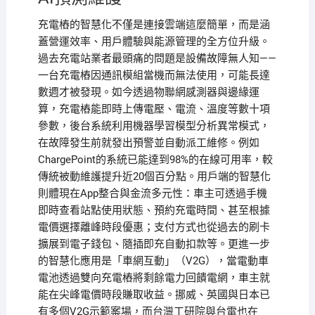
充電樁的智慧化不僅是連接雲端這麼簡單，而是涵
蓋營運效率、用戶體驗與能源管理的全方位升級。
過去充電站業者最頭痛的問題是設備故障無人知——
一台充電樁因通訊模組當機而無法使用，可能長達
數週才被發現。如今透過物聯網感測器與邊緣運
算，充電樁能即時上傳電壓、電流、溫度等數十項
參數，後台系統利用機器學習模型分析異常模式，
在故障發生前就發出預警並自動派工維修。例如
ChargePoint的系統已能達到98%的在線可用率，較
傳統被動維護提升近20個百分點。用戶端的智慧化
則體現在App整合與金流多元性：車主可透過手機
即時查看站點使用狀態、預約充電時間、甚至根據
電價選擇離峰時段優惠；支付方式也從過去的刷卡
擴展到電子錢包、隨插即充自動扣款等。更進一步
的智慧化應用是「車網互動」（V2G），當電動車
電池透過雙向充電樁將剩餘電力回饋電網，車主就
能在尖峰電價時段賺取收益。挪威、英國與日本已
有多個V2G示範案場，而台灣工研院與台電也在