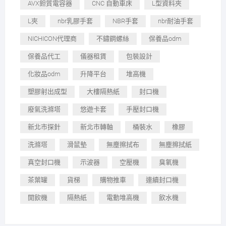
AVX鉭質電容器
CNC 自動車床
L型資料夾
L夾
nbr乳膠手套
NBR手套
nbr耐油手套
NICHICON代理商
不鏽鋼螺絲
保養品odm
保養品代工
儀器租賃
包裝設計
化妝品odm
升降平台
堆高機
塑膠射出成型
大樓隔熱紙
封口機
廢氣洗滌塔
悠遊卡套
手壓封口機
新北市探針
新北市轉軸
桶裝水
橡膠
洗滌塔
滑鼠墊
無塵擦拭布
無塵擦拭紙
真空封口機
示波器
空壓機
臭氧機
茶葉罐
貨梯
購物推車
連續封口機
開飲機
隔熱紙
電動堆高機
飲水機