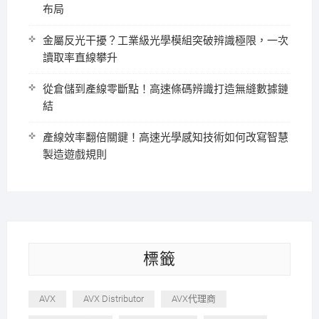
布局
金屬反光干擾？工業級光學模組突破辨識極限，一次
讀取率直線攀升
從倉儲到產線零斷點！高速條碼辨識打造無縫數據鏈
結
產線效率翻倍關鍵！高速光學感知技術如何改寫智慧
製造遊戲規則
標籤
AVX
AVX Distributor
AVX代理商