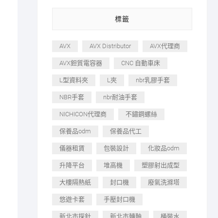
標籤
AVX
AVX Distributor
AVX代理商
AVX鉭質電容器
CNC 自動車床
L型資料夾
L夾
nbr乳膠手套
NBR手套
nbr耐油手套
NICHICON代理商
不鏽鋼螺絲
保養品odm
保養品代工
儀器租賃
包裝設計
化妝品odm
升降平台
堆高機
塑膠射出成型
大樓隔熱紙
封口機
廢氣洗滌塔
悠遊卡套
手壓封口機
新北市探針
新北市轉軸
桶裝水