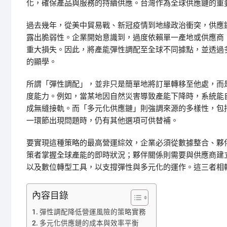
化，確保產品與服務的持續供應。台灣作為全球供應鏈的重
過去幾年，從美中貿易戰、新冠疫情到地緣政治衝突，供應
露出脆弱性。企業開始意識到，過度依賴單一產地或供應商
重大損失。因此，將產能彈性調配至全球不同據點，並透過
的顯學。
所謂「彈性調配」，並非只是簡單地將訂單轉移至他處，而
度能力。例如，當某地因自然災害導致產能下降時，系統能
成無縫接軌。而「多元化供應鏈」則強調來源的多樣性，包
一環節出現問題時，仍有其他選項可供替補。
要實現這種策略的最高營運綜效，企業必須從數據整合、夥
策者掌握全球產能的即時狀況；夥伴關係則需要與供應商建
以及數位轉型工具，以支撐彈性與多元化的運作。這三者相
內容目錄
彈性調配降低營運風險的策略實務
多元化供應鏈的成本與效率平衡