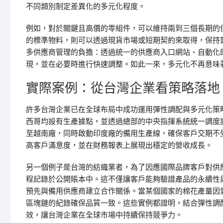
不同類別制定差異化的多元化程度。
例如，對於關鍵且高價的零組件，可以維持兩到三個長期的
的標準物料，則可以透過現貨市場或短期契約來取得，保持
多供應商管理的負擔：透過統一的供應商入口網站、自動化
現，並在必要時進行快速調整。如此一來，多元化不再意味
實際案例：從台灣企業看策略落地
許多台灣企業已在全球布局中成功運用彈性調配與多元化策
西哥均設有生產據點，並透過總部的中央指揮系統統一調度
至越南廠，同時啟動印度廠的備用生產線，確保客戶交期不
高客戶滿意度，並在財務報表上展現出穩定的營收成長。
另一個例子是台灣的紡織業者，為了因應國際品牌客戶對供
程記錄於公開賬本中。這不僅讓客戶能夠驗證產品的永續性
預先與備用供應商建立合作關係。當某個國家的棉花產量因
區塊鏈的紀錄確保品質一致。這些實例都證明，結合彈性調
效，讓台灣企業在全球市場中持續保持競爭力。