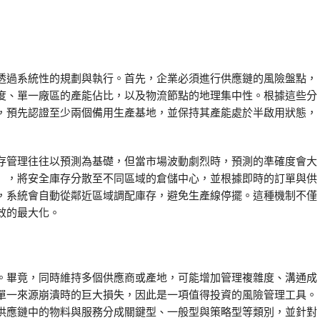
透過系統性的規劃與執行。首先，企業必須進行供應鏈的風險盤點，
度、單一廠區的產能佔比，以及物流節點的地理集中性。根據這些分
，預先認證至少兩個備用生產基地，並保持其產能處於半啟用狀態，
存管理往往以預測為基礎，但當市場波動劇烈時，預測的準確度會大
」，將安全庫存分散至不同區域的倉儲中心，並根據即時的訂單與供
，系統會自動從鄰近區域調配庫存，避免生產線停擺。這種機制不僅
效的最大化。
。畢竟，同時維持多個供應商或產地，可能增加管理複雜度、溝通成
單一來源崩潰時的巨大損失，因此是一項值得投資的風險管理工具。
供應鏈中的物料與服務分成關鍵型、一般型與策略型等類別，並針對