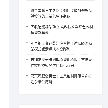
廢棄塑膠再生之路：如何突破分選與品
質控管的工業化生產瓶頸
回收追溯標準確立 高科技產業綠色包材
轉型新契機
別再把工業包裝當廢棄物！循環經濟商
業模式讓清運成本變獲利
告別高反光卡關與微型化極限：直接零
件標記技術開啟自動化新局
廢棄膠膜變黃金！工業包材循環革命打
造永續供應鏈