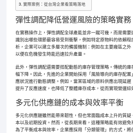
實際案例：從台灣企業看策略落地
彈性調配降低營運風險的策略實務
在實務操作上，彈性調配全球產能並非一蹴可幾，而是需要
識別出哪些環節最容易受到衝擊，例如特定原物料的依賴程
析，企業可以建立多層次的備援機制：例如在主要廠區之外
以便在危機發生時能迅速拉升產量。
此外，彈性調配還需要搭配動態的庫存管理策略。傳統的庫
幅下降。因此，先進的企業開始採用「風險導向的庫存配置
應狀況進行動態調整。例如，當某區域的原料供應出現延遲
提升了反應速度，也降低了整體庫存成本，從而實現營運綜
多元化供應鏈的成本與效率平衡
多元化供應鏈雖然能帶來韌性，但也常面臨成本上升的質疑
本以及初期投資。然而，從長期來看，這種策略能有效避免
為了平衡成本與效率，企業應採用「分類管理」的方式，將