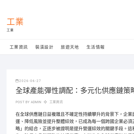
Skip
to
content
工業
工業
工業資訊
裝潢設計
旅遊天地
生活情報
2026-06-27
全球產能彈性調配：多元化供應鏈策
POST BY
ADMIN
工業資訊
在全球供應鏈日益複雜且不確定性持續攀升的背景下，企業
運、降低風險並提升整體綜效，已成為每一個跨國企業必須
略」的結合，正逐步被證明是提升營運綜效的關鍵手段。這