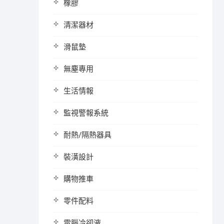
橡膠
清潔器材
滑鼠墊
無塵專用
生活情報
監視警報系統
耐熱/隔熱器具
裝潢設計
購物推車
零件配料
電腦冷卻液