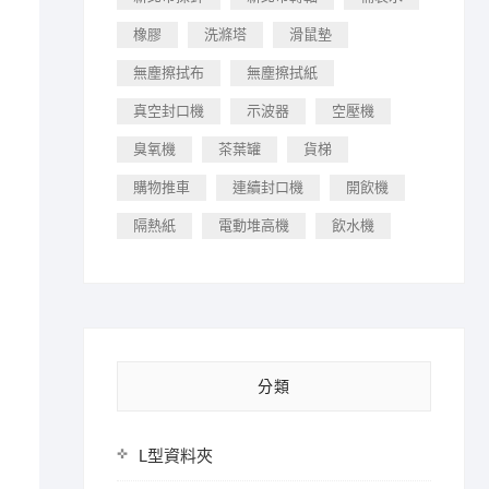
橡膠
洗滌塔
滑鼠墊
無塵擦拭布
無塵擦拭紙
真空封口機
示波器
空壓機
臭氧機
茶葉罐
貨梯
購物推車
連續封口機
開飲機
隔熱紙
電動堆高機
飲水機
分類
L型資料夾