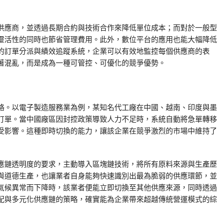
供應商，並透過長期合約與技術合作來降低單位成本；而對於一般型
靈活性的同時也節省管理費用。此外，數位平台的應用也能大幅降低
的訂單分派與績效追蹤系統，企業可以有效地監控每個供應商的表
著混亂，而是成為一種可管控、可優化的競爭優勢。
略。以電子製造服務業為例，某知名代工廠在中國、越南、印度與墨
訂單。當中國廠區因封控政策導致人力不足時，系統自動將急單轉移
受影響。這種即時切換的能力，讓該企業在競爭激烈的市場中維持了
應鏈透明度的要求，主動導入區塊鏈技術，將所有原料來源與生產歷
與道德生產，也讓業者自身能夠快速識別出最為脆弱的供應環節，並
氣候異常而下降時，該業者便能立即切換至其他供應來源，同時透過
配與多元化供應鏈的策略，確實能為企業帶來超越傳統營運模式的綜