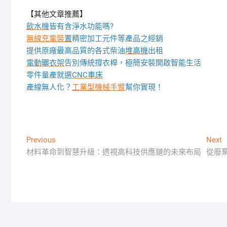
【其他文章推薦】
飲水機
皆有含淨水功能嗎?
無線充電裝
置
精密加工元件等產品之經銷
提供原廠最高品質的各式柴油
堆高機
出租
電動曬衣架
告別傳統撐衣桿，極簡安裝開啟智能生活
零件量產就選
CNC車床
產線無人化？
工業型機械手臂
幫你實現！
文
Previous
N
Previous
Next
post:
p
材料革命到智慧升級：透視高科技供應鏈的未來布局
從廢
章
導
覽