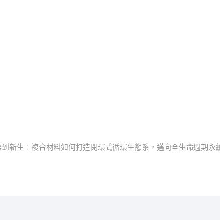
ext
ost:
棄到新生：複合材料如何打造閉環式循環生態系，邁向全生命週期永