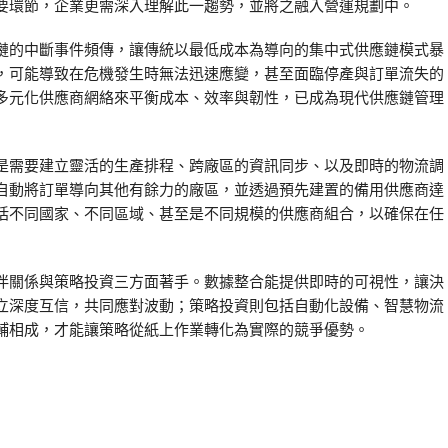
要環節，企業更需深入理解此一趨勢，並將之融入營運規劃中。
鏈的中斷事件頻傳，讓傳統以最低成本為導向的集中式供應鏈模式暴
，可能導致在危機發生時無法迅速應變，甚至面臨停產與訂單流失的
多元化供應商網絡來平衡成本、效率與韌性，已成為現代供應鏈管理
是需要建立靈活的生產排程、跨廠區的資訊同步、以及即時的物流調
自動將訂單導向其他有餘力的廠區，並透過預先建置的備用供應商達
括不同國家、不同區域、甚至是不同規模的供應商組合，以確保在任
伴關係與策略投資三方面著手。數據整合能提供即時的可視性，讓決
立深度互信，共同應對波動；策略投資則包括自動化設備、智慧物流
輔相成，才能讓策略從紙上作業轉化為實際的競爭優勢。