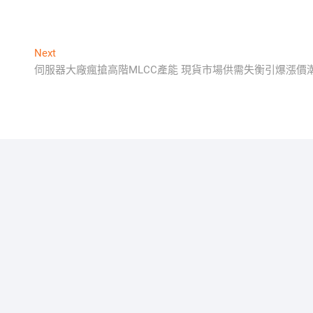
Next
Next
post:
伺服器大廠瘋搶高階MLCC產能 現貨市場供需失衡引爆漲價