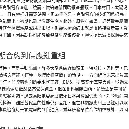
LCC的用量更是傳統燃油車的5倍以上。加上5G基地台、資料中心、
大量高階電容產能。然而，供給端卻面臨擴產瓶頸。日本村田、太陽誘
3年，且良率提升需要時間。更棘手的是，高階電容的技術門檻極高，
產能開出，初期也難以滿載生產。此外，原物料如鎳、鈀等貴金屬價
者甚至選擇減產或退出市場。供需失衡的結果就是價格持續走高，業
著下單，因為缺料可能導致整條生產線停擺，損失遠比溢價採購要來
期合約到供應鏈重組
等待，而是主動出擊。許多大型系統廠如蘋果、特斯拉、思科等，已
定價格與產能。這種「以時間換空間」的策略，一方面確保未來出貨無
同時，品牌廠也開始要求代工廠（EMS）提高安全庫存天數，從過去
天。這樣的做法雖然墊高營運資金，但在斷料風險面前，多數企業寧可多
也愈發明顯。過去高階電容高度依賴日本與韓國供應商，如今廠商開
代料源。雖然替代品的性能仍有差距，但在非關鍵應用上已經可以逐
專責追蹤每一顆電容的到貨進度，並與研發單位合作調整設計，以因