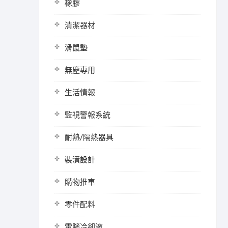
橡膠
清潔器材
滑鼠墊
無塵專用
生活情報
監視警報系統
耐熱/隔熱器具
裝潢設計
購物推車
零件配料
電腦冷卻液