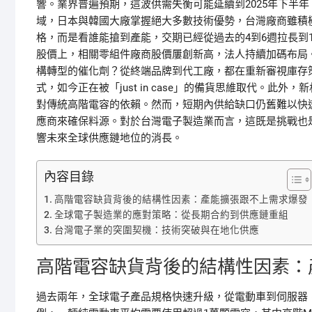
響。業界普遍預期，這波供需失衡可能延續到2025年下半
域，日本與韓國大廠掌握絕大多數技術優勢，台灣廠商雖積
格，而是看誰能搶到產能，交期已經從過去的4到6週拉長到
股價上，相關零組件廠商股價屢創新高，法人持續加碼布局
構轉型的催化劑？從終端品牌到代工廠，都在重新審視庫存策略與
式，如今正在被「just in case」的備貨思維取代。
對傳統高階電容的依賴。然而，短期內供給缺口仍舊難以快
應商來確保料源。對於台灣電子製造業而言，這既是挑戰也
響未來全球供應鏈地位的消長。
內容目錄
高階電容缺貨背後的結構性因素：產能擴張跟不上需求爆發
全球電子製造業的應對策略：從長期合約到供應鏈重組
台灣電子業的突圍契機：技術突破與在地化供應
高階電容缺貨背後的結構性因素：
過去兩年，全球電子產品規格快速升級，從電動車到伺服器