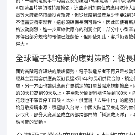
例，一輛純電動車平均需要使用超過1萬顆電容，其中高階M
AI加速晶片等領域持續擴張，這些高附加價值的應用吃掉
電等大廠雖然持續投資新廠，但從建廠到量產至少需要2到
不僅需要精密製程，還必須確保長期可靠性，因此即便有新
格波動劇烈，進一步壓縮供應商的利潤空間，部分中小型業
界傳出部分規格的報價已經翻倍，但即使如此，客戶仍舊搶
得大。
全球電子製造業的應對策略：從長
面對高階電容短缺的嚴峻情勢，電子製造業者不再只是被動
經與主要電容供應商簽訂長達3到5年的長期供貨合約，鎖
虞，另一方面也讓供應商有更穩定的訂單基礎來規劃擴產。
的30天拉高到90天以上，甚至部分關鍵料號備貨到180
花錢也不願冒停工風險。此外，供應鏈「去集中化」的趨勢
始分散採購來源，積極導入台灣、中國大陸甚至東南亞的替
步取代。部分大廠甚至成立內部跨部門的「料源救火隊」，
應可能的變動。