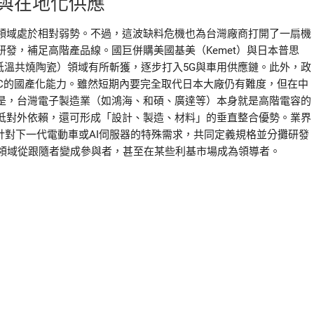
與在地化供應
領域處於相對弱勢。不過，這波缺料危機也為台灣廠商打開了一扇機
發，補足高階產品線。國巨併購美國基美（Kemet）與日本普思
C（低溫共燒陶瓷）領域有所斬獲，逐步打入5G與車用供應鏈。此外，政
C的國產化能力。雖然短期內要完全取代日本大廠仍有難度，但在中
是，台灣電子製造業（如鴻海、和碩、廣達等）本身就是高階電容的
低對外依賴，還可形成「設計、製造、材料」的垂直整合優勢。業界
針對下一代電動車或AI伺服器的特殊需求，共同定義規格並分攤研發
容領域從跟隨者變成參與者，甚至在某些利基市場成為領導者。