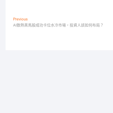
文
Previous
Previous
post:
AI散熱黑馬股成功卡位水冷市場，投資人該如何布局？
章
導
覽