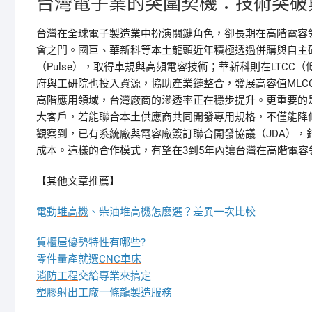
台灣電子業的突圍契機：技術突破
台灣在全球電子製造業中扮演關鍵角色，卻長期在高階電容
會之門。國巨、華新科等本土龍頭近年積極透過併購與自主研
（Pulse），取得車規與高頻電容技術；華新科則在LTC
府與工研院也投入資源，協助產業鏈整合，發展高容值MLC
高階應用領域，台灣廠商的滲透率正在穩步提升。更重要的
大客戶，若能聯合本土供應商共同開發專用規格，不僅能降
觀察到，已有系統廠與電容廠簽訂聯合開發協議（JDA），
成本。這樣的合作模式，有望在3到5年內讓台灣在高階電
【其他文章推薦】
電動
堆高機
、柴油堆高機怎麼選？差異一次比較
貨櫃屋
優勢特性有哪些?
零件量產就選
CNC車床
消防工程
交給專業來搞定
塑膠射出工廠
一條龍製造服務