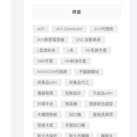
標籤
AVX
AVX Distributor
AVX代理商
AVX鉭質電容器
CNC 自動車床
L型資料夾
L夾
nbr乳膠手套
NBR手套
nbr耐油手套
NICHICON代理商
不鏽鋼螺絲
保養品odm
保養品代工
儀器租賃
包裝設計
化妝品odm
升降平台
堆高機
塑膠射出成型
大樓隔熱紙
封口機
廢氣洗滌塔
悠遊卡套
手壓封口機
新北市探針
新北市轉軸
桶裝水