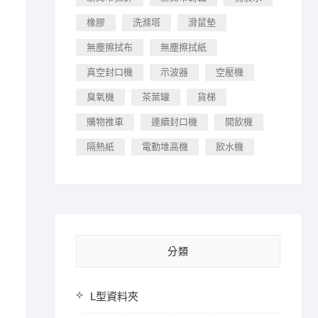
橡膠
洗滌塔
滑鼠墊
無塵擦拭布
無塵擦拭紙
真空封口機
示波器
空壓機
臭氧機
茶葉罐
貨梯
購物推車
連續封口機
開飲機
隔熱紙
電動堆高機
飲水機
分類
L型資料夾