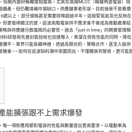
年，短期內要紓解難度相當高。尤其在高階MLCC（積層陶瓷電容）領
極擴產，但仍難填補市場缺口。供應鏈業者形容，目前接單不是看價
16週以上，部分規格甚至需要排隊超過半年。這股緊張氣氛也反映在
。但更值得關注的是，這波高階電容供不應求會不會成為推動產業結
供應鏈分散風險的必要性。過去「just in time」的精實管理模
此外，新材料研發與先進封裝技術也加速導入，希望在保有性能的同時，降低
速彌平，業界只能各顯神通，透過長期合約、策略合作，甚至入股供
是機會——如何在這波缺料潮中突圍而出，不僅關係到營收，更可能
產能擴張跟不上需求爆發
，每一項新應用都對電容的性能與數量提出更高要求。以電動車為