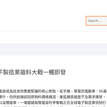
子製造業搶料大戰一觸即發
電容成為這波供應鏈緊繃的核心焦點。從手機、筆電到電動車、5G基
攀升，但供給端卻因原物料價格飆漲、產能擴張速度不及需求爆發，
以溢價搶單，一場圍繞高階電容的爭奪戰正在全球電子製造業悄悄打