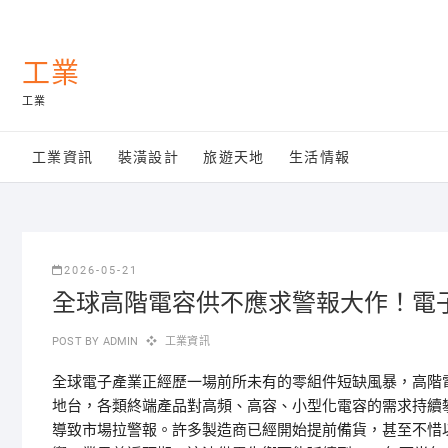
Skip
to
content
工業
工業
工業資訊
裝潢設計
旅遊天地
生活情報
2026-05-21
全球高階電容供不應求警報大作！電
POST BY
ADMIN
工業資訊
全球電子產業正經歷一場前所未有的零組件短缺風暴，高階
地台，各類終端產品對高頻、高容、小型化電容的需求持續
導致市場拉警報。許多製造商已經開始提前備貨，甚至不惜