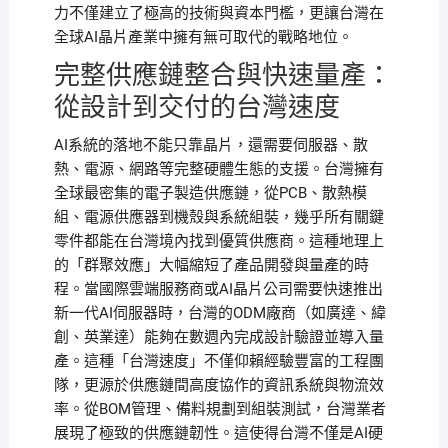
力不僅建立了極高的技術與資本門檻，更讓台灣在
全球AI晶片產業中擁有無可取代的戰略地位。
完整供應鏈整合與快速量產：
從設計到交付的台灣速度
AI系統的落地不能只靠晶片，還需要伺服器、散
熱、電源、網路等完整硬體生態的支援。台灣擁有
全球最密集的電子製造供應鏈，從PCB、散熱模
組、電源供應器到機殼與系統組裝，幾乎所有關鍵
零件都能在台灣境內找到優質供應商。這種地理上
的「群聚效應」大幅縮短了產品開發與量產的時
程。當國際雲端服務商或AI晶片公司需要快速推出
新一代AI伺服器時，台灣的ODM廠商（如廣達、緯
創、英業達）能夠在數週內完成設計驗證並導入量
產。這種「台灣速度」不僅仰賴經驗豐富的工程團
隊，更源於供應鏈間高度協作的資訊系統與物流效
率。從BOM管理、備料規劃到組裝測試，台灣業者
展現了極致的供應鏈韌性。這使得台灣不僅是AI硬