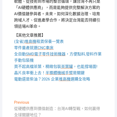
軟體、從技術到市場的整合循環，讓台灣不再只是
「AI硬體供應商」，而是能夠提供完整解決方案的
AI價值鏈參與者。未來，如何深化數據治理、培育
跨域人才、促進產學合作，將決定台灣能否持續引
領這場AI革命。
【其他文章推薦】
(全省)
堆高機
租賃保養一覽表
零件量產就選
CNC車床
全自動
SMD電子零件技術機器
，方便點料,發料作業
手動包裝機
買不起高檔茶葉，精緻包裝
茶葉罐
，也能撐場面!
晶片良率衝上去！
半導體機械手臂
是關鍵
電動還是柴油？2026 企業
堆高機
選購全攻略
文
Previous
Previous
post:
從硬體供應到價值創造：台灣AI轉型戰，如何贏得
章
全球關鍵地位？