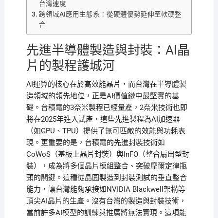
台灣速度
跨領域AI應用生態系：從硬體優勢延伸至軟硬整
合
先進半導體製造與封裝：AI晶
片的製程護城河
AI運算的核心在於高效能晶片，而台灣在半導體製
造領域的領先地位，正是AI價值鏈中最堅實的基
礎。台積電的3奈米製程已經量產，2奈米技術也即
將在2025年進入試產，這些先進製程為AI加速器
（如GPU、TPU）提供了無可匹敵的效能與功耗表
現。更重要的是，台積電的先進封裝技術如
CoWoS（基板上晶片封裝）與InFO（整合扇出型封
裝），成為將多個晶片模組整合、突破摩爾定律瓶
頸的關鍵。這種從晶圓製造到封裝測試的垂直整合
能力，讓台灣能夠承接如NVIDIA Blackwell架構等
頂尖AI晶片的生產。沒有台灣的製造與封裝技術，
當前許多AI模型的訓練與推廣將無法實現。這項能