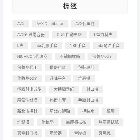
標籤
AVX
AVX Distributor
AVX代理商
AVX鉭質電容器
CNC 自動車床
L型資料夾
L夾
nbr乳膠手套
NBR手套
nbr耐油手套
NICHICON代理商
不鏽鋼螺絲
保養品odm
保養品代工
儀器租賃
包裝設計
化妝品odm
升降平台
堆高機
塑膠射出成型
大樓隔熱紙
封口機
廢氣洗滌塔
悠遊卡套
手壓封口機
新北市探針
新北市轉軸
桶裝水
橡膠
洗滌塔
滑鼠墊
無塵擦拭布
無塵擦拭紙
真空封口機
示波器
空壓機
臭氧機