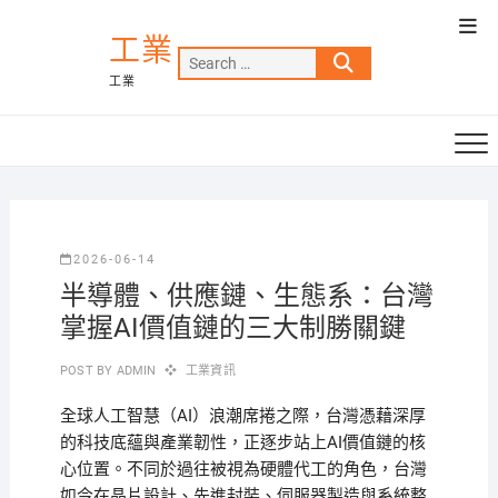
Skip
Top
to
工業
Men
Search
content
工業
…
2026-06-14
半導體、供應鏈、生態系：台灣
掌握AI價值鏈的三大制勝關鍵
POST BY
ADMIN
工業資訊
全球人工智慧（AI）浪潮席捲之際，台灣憑藉深厚
的科技底蘊與產業韌性，正逐步站上AI價值鏈的核
心位置。不同於過往被視為硬體代工的角色，台灣
如今在晶片設計、先進封裝、伺服器製造與系統整