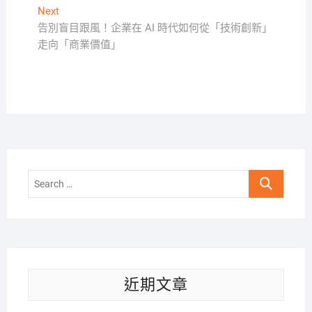
導
Next
Next
覽
post:
告別盲目跟風！企業在 AI 時代如何從「技術創新」
走向「商業價值」
Search
…
近期文章