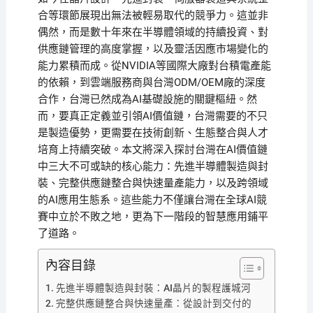
合等環節展現出無法被輕易取代的競爭力。這並非
偶然，而是數十年來在半導體領域的持續投資、對
供應鏈管理的高度掌握，以及靈活因應市場變化的
能力累積而成。從NVIDIA等國際大廠對台積電產能
的依賴，到雲端服務商與台灣ODM/OEM廠的深度
合作，台灣已然成為AI基礎設施的關鍵樞紐。然
而，要真正定義並引領AI價值鏈，台灣需要的不只
是製造優勢，更需要在技術創新、生態整合與人才
培育上持續突破。本文將深入探討台灣在AI價值鏈
中三大不可或缺的核心能力：先進半導體製造與封
裝、完整供應鏈整合與快速量產能力，以及跨領域
的AI應用生態系。這些能力不僅讓台灣在全球AI競
賽中立於不敗之地，更為下一階段的智慧應用鋪平
了道路。
內容目錄
先進半導體製造與封裝：AI晶片的製程護城河
完整供應鏈整合與快速量產：從設計到交付的