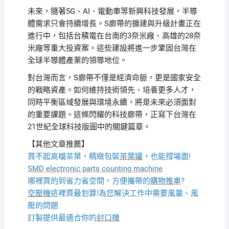
未來，隨著5G、AI、電動車等新興科技發展，半導
體需求只會持續增長。S廊帶的擴建與升級計畫正在
進行中，包括台積電在台南的3奈米廠、高雄的28奈
米廠等重大投資案。這些建設將進一步鞏固台灣在
全球半導體產業的領導地位。
對台灣而言，S廊帶不僅是經濟命脈，更是國家安全
的戰略資產。如何維持技術領先、培養更多人才，
同時平衡區域發展與環境永續，將是未來必須面對
的重要課題。這條閃耀的科技廊帶，正寫下台灣在
21世紀全球科技版圖中的關鍵篇章。
【其他文章推薦】
買不起高檔茶葉，精緻包裝
茶葉罐
，也能撐場面!
SMD electronic parts counting machine
哪裡買的到省力省空間，方便攜帶的
購物推車
?
空壓機
這裡買最划算!為您解決工作中需要風量、風
壓的問題
訂製提供最適合你的
封口機