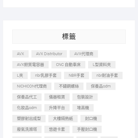
標籤
AVX
AVX Distributor
AVX代理商
AVX鉭質電容器
CNC 自動車床
L型資料夾
L夾
nbr乳膠手套
NBR手套
nbr耐油手套
NICHICON代理商
不鏽鋼螺絲
保養品odm
保養品代工
儀器租賃
包裝設計
化妝品odm
升降平台
堆高機
塑膠射出成型
大樓隔熱紙
封口機
廢氣洗滌塔
悠遊卡套
手壓封口機