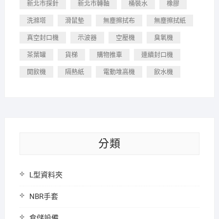
新北市探針
新北市轉軸
桶裝水
橡膠
洗滌塔
滑鼠墊
無塵擦拭布
無塵擦拭紙
真空封口機
示波器
空壓機
臭氧機
茶葉罐
貨梯
購物推車
連續封口機
開飲機
隔熱紙
電動堆高機
飲水機
分類
L型資料夾
NBR手套
倉儲設備