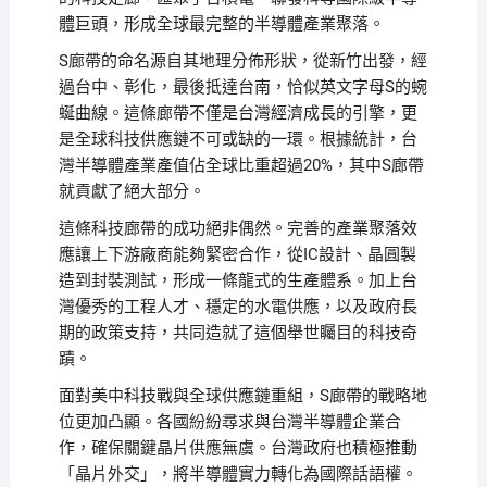
體巨頭，形成全球最完整的半導體產業聚落。
S廊帶的命名源自其地理分佈形狀，從新竹出發，經
過台中、彰化，最後抵達台南，恰似英文字母S的蜿
蜒曲線。這條廊帶不僅是台灣經濟成長的引擎，更
是全球科技供應鏈不可或缺的一環。根據統計，台
灣半導體產業產值佔全球比重超過20%，其中S廊帶
就貢獻了絕大部分。
這條科技廊帶的成功絕非偶然。完善的產業聚落效
應讓上下游廠商能夠緊密合作，從IC設計、晶圓製
造到封裝測試，形成一條龍式的生產體系。加上台
灣優秀的工程人才、穩定的水電供應，以及政府長
期的政策支持，共同造就了這個舉世矚目的科技奇
蹟。
面對美中科技戰與全球供應鏈重組，S廊帶的戰略地
位更加凸顯。各國紛紛尋求與台灣半導體企業合
作，確保關鍵晶片供應無虞。台灣政府也積極推動
「晶片外交」，將半導體實力轉化為國際話語權。