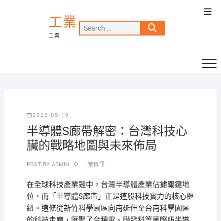
Skip
Top
to
工業
Men
Search
content
工業
…
2025-05-19
半導體S廊帶解密：台灣科技心
臟的戰略地圖與未來佈局
POST BY
ADMIN
工業資訊
在全球科技產業鏈中，台灣半導體產業佔據關鍵地
位，而「半導體S廊帶」正是這股科技實力的核心樞
紐。這條從新竹科學園區向南延伸至台南科學園區
的科技走廊，匯聚了台積電、聯發科等國際級半導