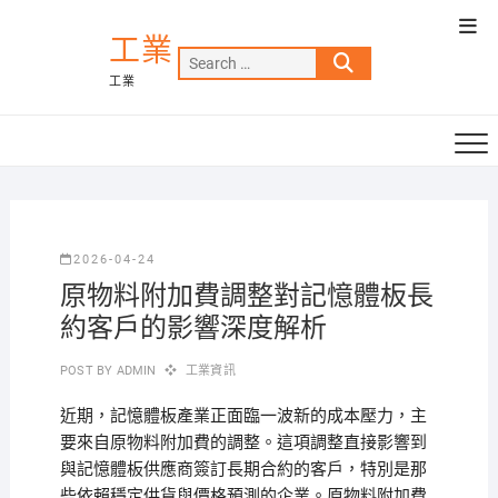
Skip
Top
to
工業
Men
Search
content
工業
…
2026-04-24
原物料附加費調整對記憶體板長
約客戶的影響深度解析
POST BY
ADMIN
工業資訊
近期，記憶體板產業正面臨一波新的成本壓力，主
要來自原物料附加費的調整。這項調整直接影響到
與記憶體板供應商簽訂長期合約的客戶，特別是那
些依賴穩定供貨與價格預測的企業。原物料附加費