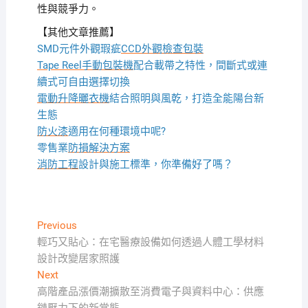
性與競爭力。
【其他文章推薦】
SMD元件外觀瑕疵
CCD外觀檢查包裝
Tape Reel手動包裝機
配合載帶之特性，間斷式或連
續式可自由選擇切換
電動升降曬衣機
結合照明與風乾，打造全能陽台新
生態
防火漆
適用在何種環境中呢?
零售業
防損解決方案
消防工程
設計與施工標準，你準備好了嗎？
文
Previous
Previous
post:
輕巧又貼心：在宅醫療設備如何透過人體工學材料
章
設計改變居家照護
導
Next
Next
覽
post:
高階產品漲價潮擴散至消費電子與資料中心：供應