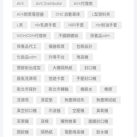
AVX
AVX Distributor
AVX代理商
AVX鉭質電容器
CNC 自動車床
L型資料夾
L夾
nbr乳膠手套
NBR手套
nbr耐油手套
NICHICON代理商
不鏽鋼螺絲
保養品odm
保養品代工
儀器租賃
包裝設計
化妝品odm
升降平台
堆高機
塑膠射出成型
大樓隔熱紙
封口機
廢氣洗滌塔
悠遊卡套
手壓封口機
新北市探針
新北市轉軸
桶裝水
橡膠
洗滌塔
滑鼠墊
無塵擦拭布
無塵擦拭紙
真空封口機
示波器
空壓機
臭氧機
茶葉罐
貨梯
購物推車
連續封口機
開飲機
隔熱紙
電動堆高機
飲水機