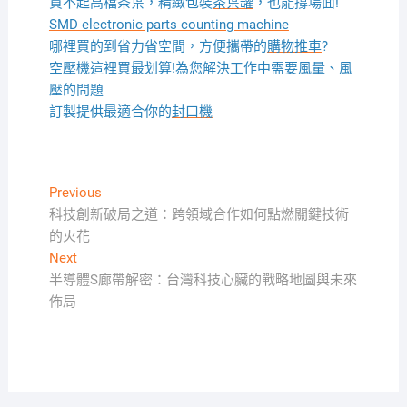
買不起高檔茶葉，精緻包裝
茶葉罐
，也能撐場面!
SMD electronic parts counting machine
哪裡買的到省力省空間，方便攜帶的
購物推車
?
空壓機
這裡買最划算!為您解決工作中需要風量、風
壓的問題
訂製提供最適合你的
封口機
文
Previous
Previous
post:
科技創新破局之道：跨領域合作如何點燃關鍵技術
章
的火花
導
Next
Next
覽
post:
半導體S廊帶解密：台灣科技心臟的戰略地圖與未來
佈局