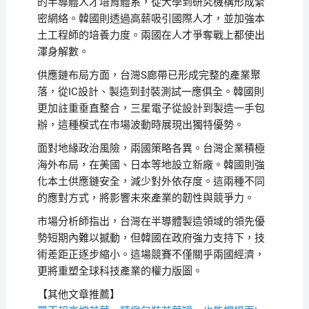
的半導體人才培育體系，從大學到研究機構形成緊
密網絡。韓國則透過高薪吸引國際人才，並加強本
土工程師的培養力度。兩國在人才爭奪戰上都使出
渾身解數。
供應鏈布局方面，台灣S廊帶已形成完整的產業聚
落，從IC設計、製造到封裝測試一應俱全。韓國則
更加註重垂直整合，三星電子從設計到製造一手包
辦，這種模式在市場波動時展現出獨特優勢。
面對地緣政治風險，兩國策略各異。台灣企業積極
海外布局，在美國、日本等地設立新廠。韓國則強
化本土供應鏈安全，減少對外依存度。這兩種不同
的應對方式，將影響未來產業的韌性與競爭力。
市場分析師指出，台灣在半導體製造領域的領先優
勢短期內難以撼動，但韓國在政府強力支持下，技
術差距正逐步縮小。這場競賽不僅關乎兩國經濟，
更將重塑全球科技產業的權力版圖。
【其他文章推薦】