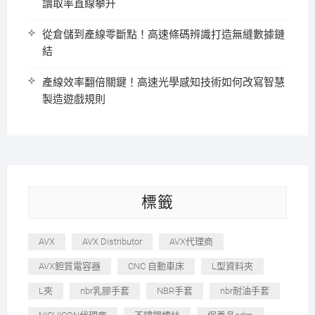
讀取率直線攀升
從倉儲到產線零斷點！高速條碼辨識打造無縫數據鏈
結
產線效率翻倍關鍵！高速光學感知技術如何改寫智慧
製造遊戲規則
標籤
AVX
AVX Distributor
AVX代理商
AVX鉭質電容器
CNC 自動車床
L型資料夾
L夾
nbr乳膠手套
NBR手套
nbr耐油手套