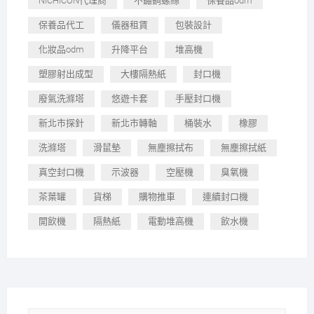
NICHICON代理商
不鏽鋼螺絲
保養品odm
保養品代工
儀器租賃
包裝設計
化妝品odm
升降平台
堆高機
塑膠射出成型
大樓隔熱紙
封口機
廢氣洗滌塔
悠遊卡套
手壓封口機
新北市探針
新北市轉軸
桶裝水
橡膠
洗滌塔
滑鼠墊
無塵擦拭布
無塵擦拭紙
真空封口機
示波器
空壓機
臭氧機
茶葉罐
貨梯
購物推車
連續封口機
開飲機
隔熱紙
電動堆高機
飲水機