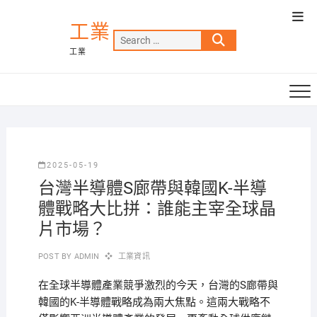
Skip
Top
to
工業
Men
Search
content
工業
…
2025-05-19
台灣半導體S廊帶與韓國K-半導
體戰略大比拼：誰能主宰全球晶
片市場？
POST BY
ADMIN
工業資訊
在全球半導體產業競爭激烈的今天，台灣的S廊帶與
韓國的K-半導體戰略成為兩大焦點。這兩大戰略不