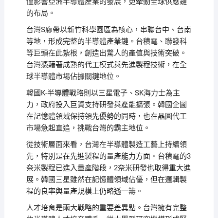
僅影響亞洲半導體產業的發展，更牽動全球供應鏈
的布局。
台灣S廊帶以新竹科學園區為核心，串聯台中、台南
等地，形成完整的半導體產業鏈。台積電、聯發科
等巨頭在此紮根，創造出驚人的產值與技術突破。
台灣憑藉著成熟的代工模式與先進製程技術，在全
球半導體市場佔據關鍵地位。
韓國K-半導體戰略則以三星電子、SK海力士為主
力，政府投入巨資支持研發與產能擴張。韓國企圖
在記憶體領域保持領先優勢的同時，也在晶圓代工
市場急起直追，挑戰台灣的霸主地位。
從技術層面來看，台灣在半導體製造工藝上持續領
先，特別是在先進製程的量產能力方面。台積電的3
奈米製程已進入量產階段，2奈米研發也取得重大進
展。韓國三星雖然在記憶體領域佔優，但在邏輯製
程的良率與量產規模上仍略遜一籌。
人才培育是兩大戰略的重要差異點。台灣擁有完整