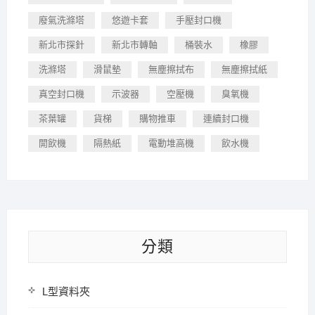
廢氣洗滌塔
悠遊卡套
手壓封口機
新北市探針
新北市轉軸
桶裝水
橡膠
洗滌塔
滑鼠墊
無塵擦拭布
無塵擦拭紙
真空封口機
示波器
空壓機
臭氧機
茶葉罐
貨梯
購物推車
連續封口機
開飲機
隔熱紙
電動堆高機
飲水機
分類
L型資料夾