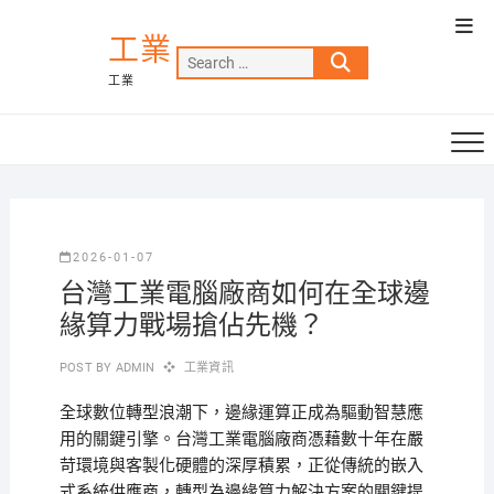
Skip
Top
to
工業
Men
Search
content
工業
…
2026-01-07
台灣工業電腦廠商如何在全球邊
緣算力戰場搶佔先機？
POST BY
ADMIN
工業資訊
全球數位轉型浪潮下，邊緣運算正成為驅動智慧應
用的關鍵引擎。台灣工業電腦廠商憑藉數十年在嚴
苛環境與客製化硬體的深厚積累，正從傳統的嵌入
式系統供應商，轉型為邊緣算力解決方案的關鍵提