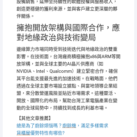
設備銷售，延伸至持續性的軟體授權與服務收入，
創造更穩健的獲利來源，並與客戶建立更深層的夥
伴關係。
擁抱開放架構與國際合作，應
對地緣政治與技術變局
邊緣算力市場同時受到技術迭代與地緣政治的雙重
影響。在技術面，台灣廠商積極擁抱x86與ARM等開
放架構，並與全球主要的AI晶片供應商（如
NVIDIA、Intel、Qualcomm）建立緊密合作，確保
其平台能支援最先進的加速技術。在戰略面，他們
透過在全球主要市場設立據點、與當地領導企業結
盟，來分散營運風險並貼近市場需求。這種靈活、
開放、國際化的布局，幫助台灣工業電腦產業在變
動的全球局勢中，持續找到成長的利基市場。
【其他文章推薦】
總是為了廚餘煩惱嗎？
廚餘機
，滿足多樣需求
貨櫃屋
優勢特性有哪些?