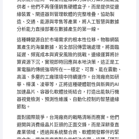
供者。他們不再僅僅銷售硬體盒子，而是提供從邊
緣裝置、閘道器到管理軟體的完整堆疊，協助製
造、交通、能源與零售等產業，將人工智慧與數據
分析能力直接部署在數據產生的第一線。
這種轉變源自於市場需求的根本性位移。物聯網裝
置產生的海量數據，若全部回傳雲端處理，將面臨
延遲、頻寬成本與資安風險的挑戰。邊緣運算將計
算資源下沉，實現即時回應與本地決策，這正是工
業電腦的傳統強項所在——穩定、可靠、能在震動、
高溫、多塵的工廠環境中持續運作。台灣廠商如研
華、樺漢、凌華等，正將這種硬體韌性與新興的AI
加速晶片、容器化軟體技術結合，打造出能執行機
器視覺檢測、預測性維護、自動化控制的智慧邊緣
節點。
面對國際競爭，台灣廠商的戰略清晰而務實。他們
避開與消費級晶片巨頭的正面交鋒，而是深耕垂直
產業領域，透過與系統整合商、軟體開發夥伴的緊