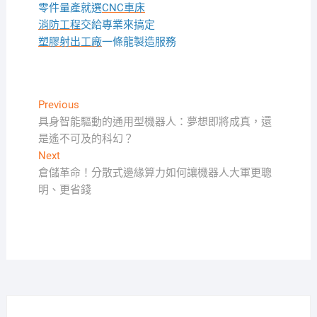
零件量產就選
CNC車床
消防工程
交給專業來搞定
塑膠射出工廠
一條龍製造服務
文
Previous
Previous
post:
具身智能驅動的通用型機器人：夢想即將成真，還
章
是遙不可及的科幻？
導
Next
Next
覽
post:
倉儲革命！分散式邊緣算力如何讓機器人大軍更聰
明、更省錢