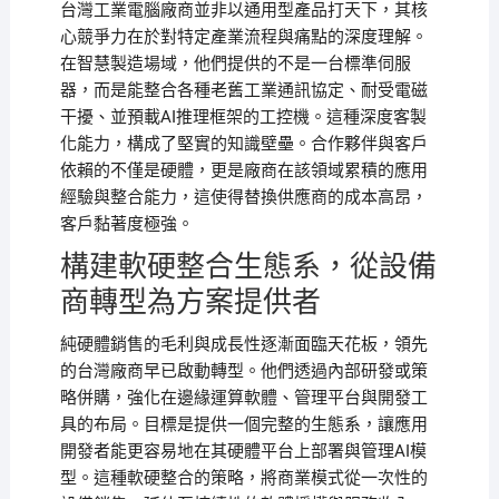
台灣工業電腦廠商並非以通用型產品打天下，其核
心競爭力在於對特定產業流程與痛點的深度理解。
在智慧製造場域，他們提供的不是一台標準伺服
器，而是能整合各種老舊工業通訊協定、耐受電磁
干擾、並預載AI推理框架的工控機。這種深度客製
化能力，構成了堅實的知識壁壘。合作夥伴與客戶
依賴的不僅是硬體，更是廠商在該領域累積的應用
經驗與整合能力，這使得替換供應商的成本高昂，
客戶黏著度極強。
構建軟硬整合生態系，從設備
商轉型為方案提供者
純硬體銷售的毛利與成長性逐漸面臨天花板，領先
的台灣廠商早已啟動轉型。他們透過內部研發或策
略併購，強化在邊緣運算軟體、管理平台與開發工
具的布局。目標是提供一個完整的生態系，讓應用
開發者能更容易地在其硬體平台上部署與管理AI模
型。這種軟硬整合的策略，將商業模式從一次性的