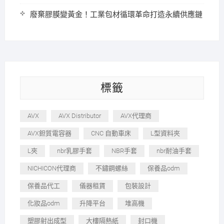
廢棄膠膜變黃金！工業包材循環革命打造永續供應鏈
標籤
AVX
AVX Distributor
AVX代理商
AVX鉭質電容器
CNC 自動車床
L型資料夾
L夾
nbr乳膠手套
NBR手套
nbr耐油手套
NICHICON代理商
不鏽鋼螺絲
保養品odm
保養品代工
儀器租賃
包裝設計
化妝品odm
升降平台
堆高機
塑膠射出成型
大樓隔熱紙
封口機