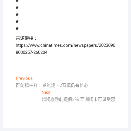
#
#
#
#
#
來源鏈接：
https://www.chinatimes.com/newspapers/2023090
8000257-260204
文
Previous
Previous
post:
群創楊柱祥：景氣詭 H2審慎仍有信心
章
Next
Next
導
post:
越鋼廠熱軋提價3％ 亞洲鋼市可望受惠
覽