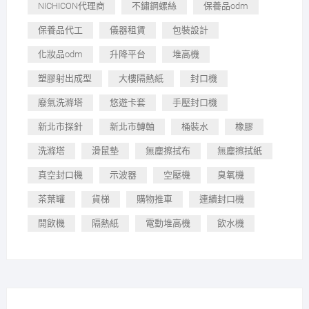
NICHICON代理商
不鏽鋼螺絲
保養品odm
保養品代工
儀器租賃
包裝設計
化妝品odm
升降平台
堆高機
塑膠射出成型
大樓隔熱紙
封口機
廢氣洗滌塔
悠遊卡套
手壓封口機
新北市探針
新北市轉軸
桶裝水
橡膠
洗滌塔
滑鼠墊
無塵擦拭布
無塵擦拭紙
真空封口機
示波器
空壓機
臭氧機
茶葉罐
貨梯
購物推車
連續封口機
開飲機
隔熱紙
電動堆高機
飲水機