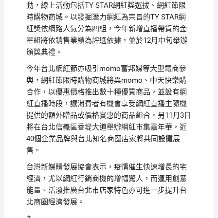
動，線上活動包括TY STAR網紅獎選拔、網紅節限
時購物商城。以發掘潛力網紅為宗旨的TY STAR網
紅獎依網路人氣分為四組，今年新增直播帶貨的金
星組將依銷售業績為評選依據，並於12月中旬舉辦
頒獎典禮。
今年台北網紅節亦吸引momo富邦媒等大型電商參
與，網紅節限時購物商城將與momo、中天快樂購
合作，以優惠價格推出數十種優質商品，並設有網
紅直播時段，讓消費者有機會享受網紅直播主隨機
提供的額外贈品或價格實惠的商品組合。另11月3日
將在台北信義區香堤大道舉辦網紅市集嘉年華，近
40個企業品牌與台北知名商圈店家將共同設攤展
售。
台灣新媒體發展協會表示，疫情催生快速增長的宅
經濟，尤以網紅行銷商機的增幅驚人，而運用創意
能量、活潑推廣台北市店家特色亦可進一步提升台
北商圈經濟發展。