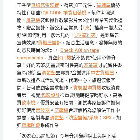
工業型
無線充電裝置
、精密加工元件；
貨櫃屋
優勢
特性有哪些?
QR CODE 捲袋包裝機
。幫你考照過
關，
堆高機
裝卸操作教學影片大公開 !專業客製化禮
物、贈品設計，辦公用品常見【
L夾
】搖身一變大受
好評!如何利用一般常見的「
L型資料夾
」達到廣告
宣傳效果?
貨櫃屋設計
，結合生活理念、發揮無限的
創意及時尚的設計，
Check AOI on tape
components
。真空
封口機
該不該買?使用心得分
享！好的茗茶,更需要密封性高的
茶葉罐
,才能留住香
氣!特殊造型
滑鼠墊
去哪買?金誠運用
中古貨櫃屋
，
重新改造各式活動展場、代銷中心、旅遊渡假空
間，皆可依顧客需求製作。
實驗型均質機
攻戰消費
者第一視覺,
包裝設計
很重要!隨時健康喝好水，高品
質
飲水機
，優質安全有把關。測試專家告訴你如何
好好使用
示波器
。
空壓機
合理價格為您解決工作中
需要。客製專屬
滑鼠墊
．
防盜設備/系統
；
SPX
，加
強
賣場防竊
系統作業
「2023台北網紅節」今年分別舉辦線上與線下活