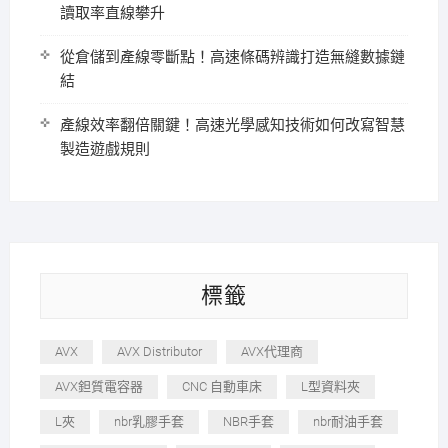
讀取率直線攀升
從倉儲到產線零斷點！高速條碼辨識打造無縫數據鏈
結
產線效率翻倍關鍵！高速光學感知技術如何改寫智慧
製造遊戲規則
標籤
AVX
AVX Distributor
AVX代理商
AVX鉭質電容器
CNC 自動車床
L型資料夾
L夾
nbr乳膠手套
NBR手套
nbr耐油手套