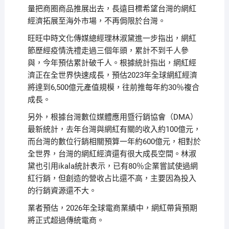
量把商圈商品推展出去，長遠目標希望台灣的網紅
經濟拓展至海外市場，不再侷限於台灣。
旺旺中時文化傳媒總經理林淑黛進一步指出，網紅
節歷經疫情洗禮走過三個年頭，累計不到千人參
與，今年預估累計破千人。根據統計指出，網紅經
濟正在全世界快速成長，預估2023年全球網紅經濟
將達到6,500億元產值規模，往前推每年約30％複合
成長。
另外，根據台灣數位媒體應用暨行銷協會（DMA）
最新統計，去年台灣與網紅有關的收入約100億元，
而台灣的數位行銷相關預算一年約600億元，相對於
全世界，台灣的網紅經濟還有很大成長空間。林淑
黛也引用ikala統計表示，已有80％企業嘗試使過網
紅行銷，但創造的營收占比還不高，主要因為投入
的行銷資源還不大。
業者預估，2026年全球電商業績中，網紅帶貨預期
將正式超過傳統電商。