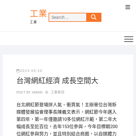
Skip
Top
to
工業
Men
Search
content
工業
…
2023-09-20
台灣網紅經濟 成長空間大
POST BY
ADMIN
工業資訊
台北網紅節登場拼人氣、衝買氣！主辦單位台灣新
媒體發展協會理事長陳義文表示，網紅節今年邁入
第四年，第一年僅邀請10多位網紅示範，第二年大
幅成長至近百位，去年153位參與，今年目標朝200
位網紅參與努力，並且特別結合商圈，以自媒體力