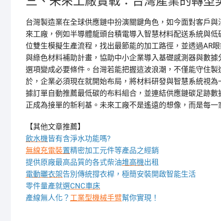
三、未來工廠實戰：台灣產業的轉型
台灣製造業在全球供應鏈中扮演關鍵角色，如今面對客戶與
來工廠，例如半導體龍頭台積電導入智慧材料配送系統與低
位雙生模擬生產流程，找出最節能的加工路徑，並透過AR
與綠色材料補助計畫，協助中小企業導入基礎感測器與數據
選項變成必要條件。台灣若能把握這波浪潮，不僅能守住製
於，企業必須現在就開始布局，將材料研發與智慧系統視為
據訂單自動推薦最低碳的布料組合，並連結供應鏈碳足跡數
正成為接單的新利基。未來工廠不是遙遠的想像，而是每一
【其他文章推薦】
飲水機
皆有含淨水功能嗎?
無線充電裝
置
精密加工元件等產品之經銷
提供原廠最高品質的各式柴油
堆高機
出租
電動曬衣架
告別傳統撐衣桿，極簡安裝開啟智能生活
零件量產就選
CNC車床
產線無人化？
工業型機械手臂
幫你實現！