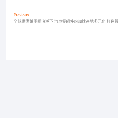
文
Previous
Previous
post:
全球供應鏈重組浪潮下 汽車零組件廠加速產地多元化 打造
章
導
覽