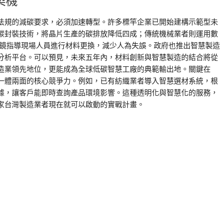
契機
法規的減碳要求，必須加速轉型。許多標竿企業已開始建構示範型未
碳封裝技術，將晶片生產的碳排放降低四成；傳統機械業者則運用數
眼鏡指導現場人員進行材料更換，減少人為失誤。政府也推出智慧製造
分析平台。可以預見，未來五年內，材料創新與智慧製造的結合將從
造業領先地位，更能成為全球低碳智慧工廠的典範輸出地。關鍵在
一體兩面的核心競爭力。例如，已有紡織業者導入智慧選材系統，根
據，讓客戶能即時查詢產品環境影響。這種透明化與智慧化的服務，
家台灣製造業者現在就可以啟動的實戰計畫。