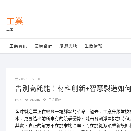
Skip
to
content
工業
工業
工業資訊
裝潢設計
旅遊天地
生活情報
2026-06-30
告別高耗能！材料創新+智慧製造如
POST BY
ADMIN
工業資訊
全球製造業正在經歷一場靜默的革命。過去，工廠升級常被
本，更創造出前所未有的競爭優勢。隨著各國淨零排放時程
其實，真正的解方不在於末端治理，而在於從源頭重新設計