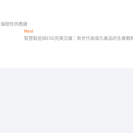
最強韌性供應鏈
Next
Next
post:
智慧製造與ESG完美交織：新世代高值化產品的生產戰