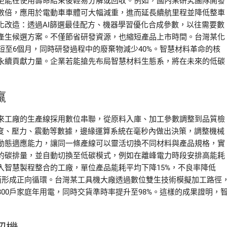
更能在使用壽命結束後輕易分解或回收。例如，國內某研究團隊開發
數倍，應用於電動車車體可大幅減重，進而延長續航里程並降低整車
化改造：透過AI篩選最佳配方、機器學習優化合成參數，以往需要數
產生候選方案。不僅節省研發資源，也縮短產品上市時間。台灣某化
短至6個月，同時研發過程中的廢棄物減少40%。智慧材料革命的核
永續貢獻力量。企業若能搶先布局智慧材料生態系，將在未來的低碳
贏
來工廠的生產線採用數位串聯，從原料入庫、加工參數調整到品質檢
溫度、壓力、震動等數據，邊緣運算系統在毫秒內做出決策，調整機械
動態適應能力，讓同一條產線可以靈活切換不同材料與產品規格，實
的碳排量，並自動切換至低碳模式，例如在離峰電力時段安排高能耗
入智慧製程整合的工廠，單位產品能耗平均下降15%，不良率降低
反而形成正向循環。台灣某工具機大廠透過數位雙生技術模擬加工路徑
00戶家庭年用電，同時交貨準時率提升至98%。這樣的成果證明，