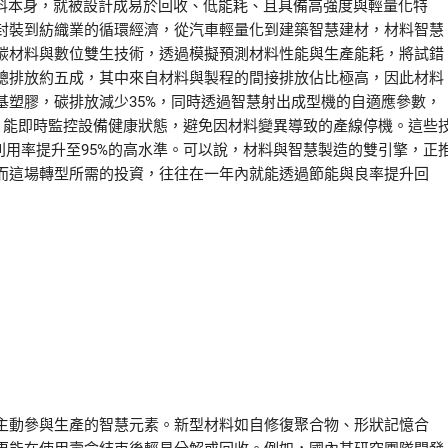
材料本身，就被設計成易於回收、低能耗、且具備高強度與輕量化特
封裝到紡織業的循環經濟，從汽車輕量化到建築智慧建材，材料智慧
碳材料與數位雙生技術，透過模擬預測材料性能與生產能耗，將試錯
總排放約五成，其中來自材料與製程的間接排放佔比極高，因此材料
基塑膠，碳排放減少35%，同時透過智慧射出成型機的自適應參數，
算，能即時監控設備健康狀態，避免因材料變異導致的產線停機。這些
利用率提升至95%的高水準。可以說，材料與智慧製造的雙引擎，正
而這場轉型所需的投資，往往在一年內就能透過節能與良率提升回
主動參與生產的智慧元素。新型材料如自修復聚合物、形狀記憶合