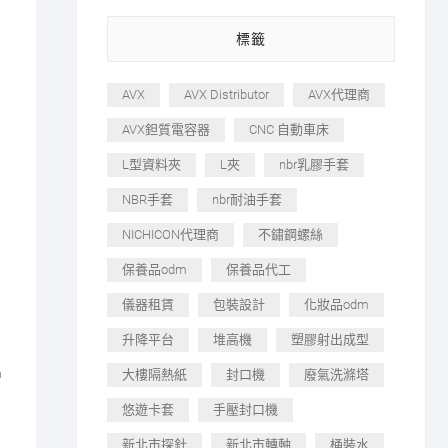
標籤
AVX
AVX Distributor
AVX代理商
AVX鉭質電容器
CNC 自動車床
L型資料夾
L夾
nbr乳膠手套
NBR手套
nbr耐油手套
NICHICON代理商
不鏽鋼螺絲
保養品odm
保養品代工
儀器租賃
包裝設計
化妝品odm
升降平台
堆高機
塑膠射出成型
，
大樓隔熱紙
封口機
廢氣洗滌塔
智
悠遊卡套
手壓封口機
新北市探針
新北市轉軸
桶裝水