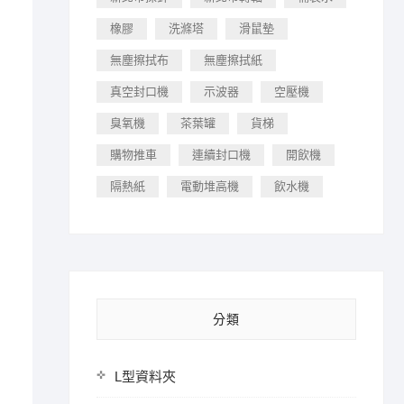
橡膠
洗滌塔
滑鼠墊
無塵擦拭布
無塵擦拭紙
真空封口機
示波器
空壓機
臭氧機
茶葉罐
貨梯
購物推車
連續封口機
開飲機
隔熱紙
電動堆高機
飲水機
分類
L型資料夾