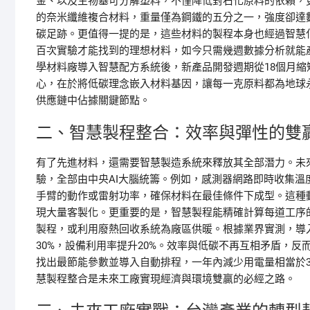
金、以及生物基可分解塑料，不僅降低對石化原料的依賴，
的奈米纖維複合材料，重量僅為鋼鐵的五分之一，強度卻達
碳足跡。更值得一提的是，這些材料的製程本身也經過智慧
百次實驗才能找到的理想材料，如今只需幾週數據分析就能
學材料廠導入智慧配方系統後，新產品開發週期從18個月縮
心，在於將低碳理念嵌入材料基因，讓每一克原料都為地球
供應鏈中佔據關鍵節點。
二、智慧製程整合：效率與彈性的雙
有了先進材料，還需要智慧製造系統來釋放其全部潛力。未
驗，全部由中央AI大腦統籌。例如，感測器網路即時收集
手臂的動作或雷射功率，確保材料在最佳條件下成型。這種
現大量客製化。更重要的是，智慧製程能精確計算每道工序
製程，或利用廢熱回收系統為廠區供暖。根據業界實測，導
30%，設備利用率提升20%。效率與低碳不再互相矛盾，
找出最節能參數並導入自動排程，一年內減少用電量相當於3
慧製程整合是未來工廠實現經濟與環境雙贏的必經之路。