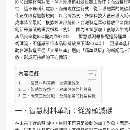
即時回饋材料狀態，AI演算法預測最佳加工條件；而這些
性。這不是科幻電影，而是現在進行式。從半導體業的低碳
化正在改寫遊戲規則。以台灣為例，多家科技大廠已導入低
成本降至最低。根據經濟部統計，台灣製造業碳排放佔全國
創新是減碳的重要槓桿。例如，國內某塑膠加工廠導入生物
產品良率從85%提高到97%以上。智慧感測器搭配邊緣運
術匯流，不僅讓單位產品碳排放量下降20%以上，更讓產能
動台灣製造業從「大量生產」邁向「精準低碳」的新紀元。
收，形成可持續的正向循環。
內容目錄
一、智慧材料革新：從源頭減碳
二、智慧製程整合：效率與彈性的雙贏
三、未來工廠實戰：台灣產業的轉型契機
一、智慧材料革新：從源頭減碳
在未來工廠的藍圖中，材料不再只是被動的加工對象，而是