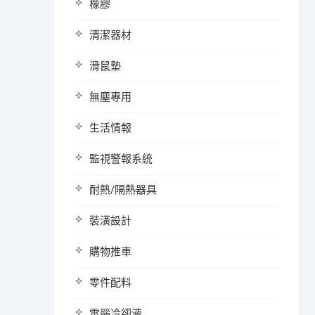
橡膠
清潔器材
滑鼠墊
無塵專用
生活情報
監視警報系統
耐熱/隔熱器具
裝潢設計
購物推車
零件配料
電腦冷卻液