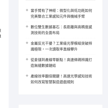
當手臂有了神經：微型化與低功耗如何
完美整合工業感知元件與機械手臂
數位雙生數據基石：長距離與高精度感
技
測技術的全面布局
推
金屬反光干擾？工業級光學模組突破辨
識極限，一次讀取率直線攀升
從倉儲到產線零斷點！高速條碼辨識打
造無縫數據鏈結
產線效率翻倍關鍵！高速光學感知技術
如何改寫智慧製造遊戲規則