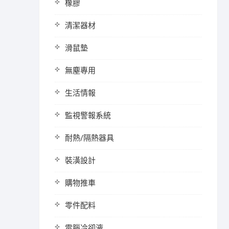
橡膠
清潔器材
滑鼠墊
無塵專用
生活情報
監視警報系統
耐熱/隔熱器具
裝潢設計
購物推車
零件配料
電腦冷卻液