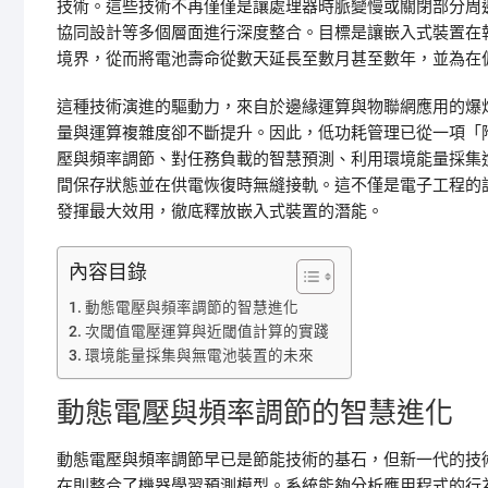
技術。這些技術不再僅僅是讓處理器時脈變慢或關閉部分周
協同設計等多個層面進行深度整合。目標是讓嵌入式裝置在
境界，從而將電池壽命從數天延長至數月甚至數年，並為在
這種技術演進的驅動力，來自於邊緣運算與物聯網應用的爆
量與運算複雜度卻不斷提升。因此，低功耗管理已從一項「
壓與頻率調節、對任務負載的智慧預測、利用環境能量採集
間保存狀態並在供電恢復時無縫接軌。這不僅是電子工程的
發揮最大效用，徹底釋放嵌入式裝置的潛能。
內容目錄
動態電壓與頻率調節的智慧進化
次閾值電壓運算與近閾值計算的實踐
環境能量採集與無電池裝置的未來
動態電壓與頻率調節的智慧進化
動態電壓與頻率調節早已是節能技術的基石，但新一代的技術
在則整合了機器學習預測模型。系統能夠分析應用程式的行