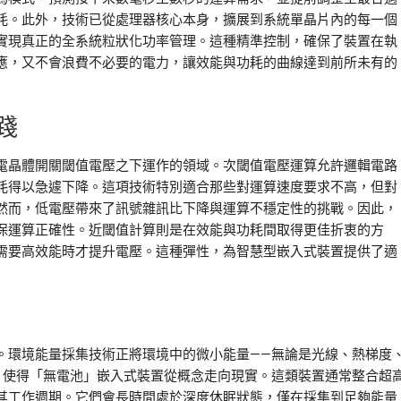
耗。此外，技術已從處理器核心本身，擴展到系統單晶片內的每一個
實現真正的全系統粒狀化功率管理。這種精準控制，確保了裝置在執
應，又不會浪費不必要的電力，讓效能與功耗的曲線達到前所未有的
踐
電晶體開關閾值電壓之下運作的領域。次閾值電壓運算允許邏輯電路
耗得以急遽下降。這項技術特別適合那些對運算速度要求不高，但對
然而，低電壓帶來了訊號雜訊比下降與運算不穩定性的挑戰。因此，
保運算正確性。近閾值計算則是在效能與功耗間取得更佳折衷的方
需要高效能時才提升電壓。這種彈性，為智慧型嵌入式裝置提供了適
。環境能量採集技術正將環境中的微小能量——無論是光線、熱梯度
，使得「無電池」嵌入式裝置從概念走向現實。這類裝置通常整合超
其工作週期。它們會長時間處於深度休眠狀態，僅在採集到足夠能量