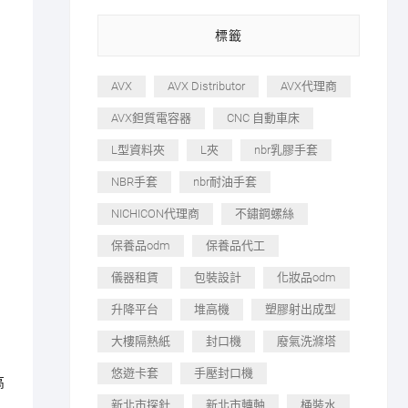
標籤
AVX
AVX Distributor
AVX代理商
AVX鉭質電容器
CNC 自動車床
L型資料夾
L夾
nbr乳膠手套
NBR手套
nbr耐油手套
NICHICON代理商
不鏽鋼螺絲
保養品odm
保養品代工
儀器租賃
包裝設計
化妝品odm
升降平台
堆高機
塑膠射出成型
大樓隔熱紙
封口機
廢氣洗滌塔
、
悠遊卡套
手壓封口機
高
新北市探針
新北市轉軸
桶裝水