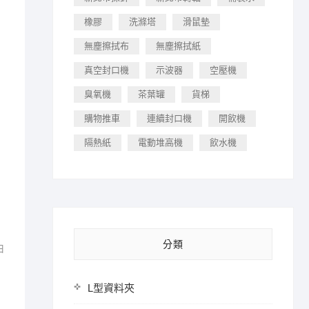
橡膠
洗滌塔
滑鼠墊
無塵擦拭布
無塵擦拭紙
真空封口機
示波器
空壓機
臭氧機
茶葉罐
貨梯
購物推車
連續封口機
開飲機
隔熱紙
電動堆高機
飲水機
分類
由
L型資料夾