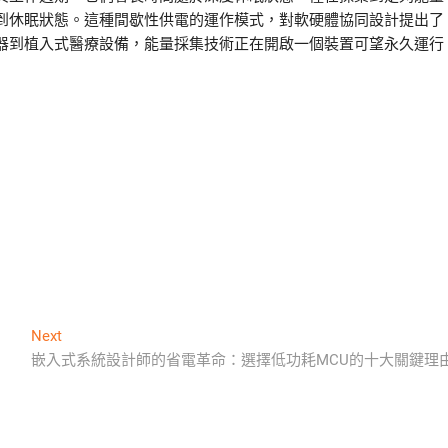
到休眠狀態。這種間歇性供電的運作模式，對軟硬體協同設計提出了
器到植入式醫療設備，能量採集技術正在開啟一個裝置可望永久運行
Next
Next
post:
嵌入式系統設計師的省電革命：選擇低功耗MCU的十大關鍵理