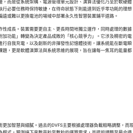
邊，而是從系統架構、電源管理單元設計、演算法優化乃至於軟硬體
執行必要任務時保持敏捷，在待命狀態下則能達到近乎零功耗的理想
偏遠或難以更換電池的場域中部署永久性智慧裝置鋪平道路。
炸性成長。裝置需要更自主、更長時間地獨立運作，同時處理的數據
附加功能」轉變為決定產品成敗的「核心競爭力」。它涉及精密的電
進行自我充電，以及創新的非揮發性記憶體技術，讓系統能在斷電瞬
課題，更是軟體演算法與系統思維的展現，旨在讓每一焦耳的能量都
更加智慧與細膩。過去的DVFS主要根據處理器負載粗略調整，而
為模式，預測接下來數毫秒至數秒的運算需求，並提前調整至最合適