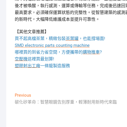
後才被喚醒，執行感測、運算或傳輸等任務，完成後迅速回
最高要求，必須確保運算狀態的完整性。從智慧建築的感測
的新時代，大幅降低維護成本並提升可靠性。
【其他文章推薦】
買不起高檔茶葉，精緻包裝
茶葉罐
，也能撐場面!
SMD electronic parts counting machine
哪裡買的到省力省空間，方便攜帶的
購物推車
?
空壓機
這裡買最划算!
塑膠射出工廠
一條龍製造服務
文
Previous
Previous
post:
碳化矽革命：智慧眼鏡告別厚重，輕薄耐用新時代來臨
章
導
覽