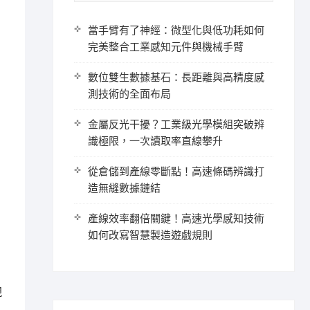
當手臂有了神經：微型化與低功耗如何
完美整合工業感知元件與機械手臂
數位雙生數據基石：長距離與高精度感
測技術的全面布局
金屬反光干擾？工業級光學模組突破辨
識極限，一次讀取率直線攀升
從倉儲到產線零斷點！高速條碼辨識打
造無縫數據鏈結
產線效率翻倍關鍵！高速光學感知技術
如何改寫智慧製造遊戲規則
現