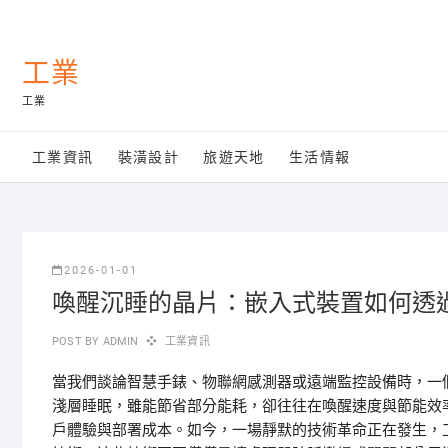
Skip
to
content
工業
工業
工業資訊
裝潢設計
旅遊天地
生活情報
2026-01-01
喚醒沉睡的晶片：嵌入式裝置如何透
POST BY
ADMIN
工業資訊
當我們談論智慧手錶、物聯網感測器或遠端監控設備時，一
淺層睡眠，雖能節省部分能耗，卻往往在喚醒速度與節能效
戶體驗與部署成本。如今，一場靜默的技術革命正在發生，