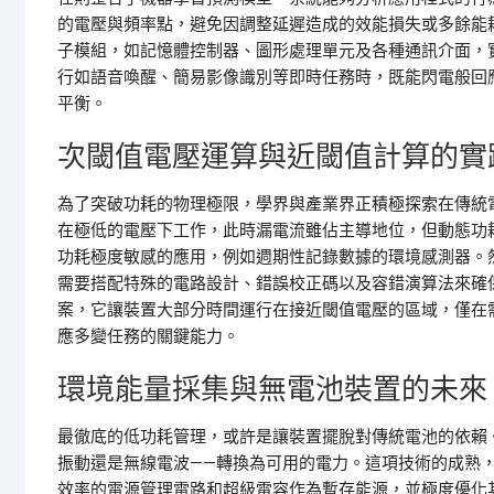
的電壓與頻率點，避免因調整延遲造成的效能損失或多餘能
子模組，如記憶體控制器、圖形處理單元及各種通訊介面，
行如語音喚醒、簡易影像識別等即時任務時，既能閃電般回
平衡。
次閾值電壓運算與近閾值計算的實
為了突破功耗的物理極限，學界與產業界正積極探索在傳統
在極低的電壓下工作，此時漏電流雖佔主導地位，但動態功
功耗極度敏感的應用，例如週期性記錄數據的環境感測器。
需要搭配特殊的電路設計、錯誤校正碼以及容錯演算法來確
案，它讓裝置大部分時間運行在接近閾值電壓的區域，僅在
應多變任務的關鍵能力。
環境能量採集與無電池裝置的未來
最徹底的低功耗管理，或許是讓裝置擺脫對傳統電池的依賴
振動還是無線電波——轉換為可用的電力。這項技術的成熟
效率的電源管理電路和超級電容作為暫存能源，並極度優化