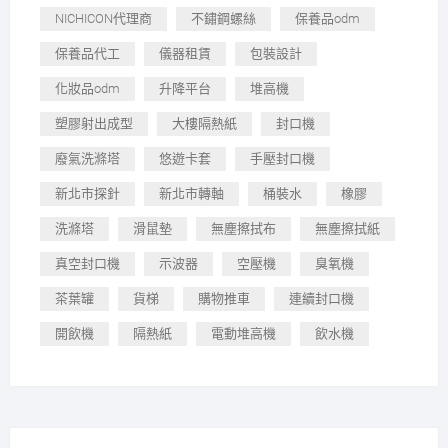
NICHICON代理商
不鏽鋼螺絲
保養品odm
保養品代工
儀器租賃
包裝設計
化妝品odm
升降平台
堆高機
塑膠射出成型
大樓隔熱紙
封口機
廢氣洗滌塔
悠遊卡套
手壓封口機
新北市探針
新北市轉軸
桶裝水
橡膠
洗滌塔
滑鼠墊
無塵擦拭布
無塵擦拭紙
真空封口機
示波器
空壓機
臭氧機
茶葉罐
貨梯
購物推車
連續封口機
開飲機
隔熱紙
電動堆高機
飲水機