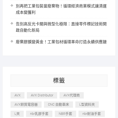
別再把工業包裝當廢棄物！循環經濟商業模式讓清運
成本變獲利
告別高反光卡關與微型化極限：直接零件標記技術開
啟自動化新局
廢棄膠膜變黃金！工業包材循環革命打造永續供應鏈
標籤
AVX
AVX Distributor
AVX代理商
AVX鉭質電容器
CNC 自動車床
L型資料夾
L夾
nbr乳膠手套
NBR手套
nbr耐油手套