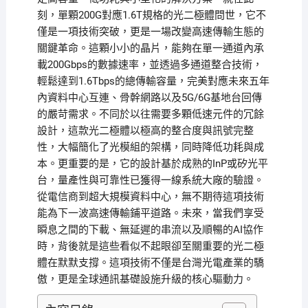
刻，單顆200G對應1.6T規格的光二極體問世，它不
僅是一項技術突破，更是一場改變高速傳輸生態的
關鍵革命。這顆小小的晶片，能夠在單一通道內承
載200Gbps的數據速率，並透過多通道整合技術，
輕鬆達到1.6Tbps的總傳輸容量，完美對應未來五年
內資料中心互連、骨幹網路以及5G/6G基地台回傳
的嚴苛需求。不同於以往需要多顆低速元件的冗餘
設計，這款光二極體以極高的整合度與訊號完整
性，大幅簡化了光模組的架構，同時降低功耗與成
本。更重要的是，它的設計基於成熟的InP或矽光平
台，量產性與可靠性已獲得一線系統大廠的驗證。
從電信商到超大規模資料中心，無不期待這項技術
能為下一波高速傳輸鋪平道路。未來，當我們享受
瞬息之間的下載、無延遲的串流以及順暢的AI協作
時，背後就是這些看似不起眼卻至關重要的光二極
體在默默支撐。這項技術不僅是台灣光電產業的驕
傲，更是全球通訊基礎設施升級的核心驅動力。