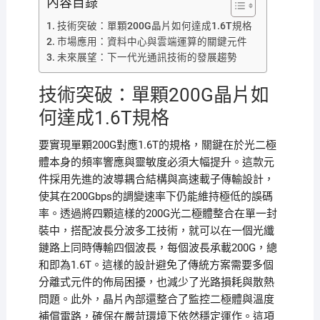
內容目錄
技術突破：單顆200G晶片如何達成1.6T規格
市場應用：資料中心與雲端運算的關鍵元件
未來展望：下一代光通訊技術的發展趨勢
技術突破：單顆200G晶片如
何達成1.6T規格
要實現單顆200G對應1.6T的規格，關鍵在於光二極
體本身的頻率響應與靈敏度必須大幅提升。這款元
件採用先進的波導耦合結構與高速載子傳輸設計，
使其在200Gbps的調變速率下仍能維持極低的誤碼
率。透過將四顆這樣的200G光二極體整合在單一封
裝中，搭配波長分波多工技術，就可以在一個光纖
鏈路上同時傳輸四個波長，每個波長承載200G，總
和即為1.6T。這樣的設計避免了傳統方案需要多個
分離式元件的佈局困擾，也減少了光路損耗與散熱
問題。此外，晶片內部還整合了監控二極體與溫度
補償電路，確保在嚴苛環境下依然穩定運作。這項