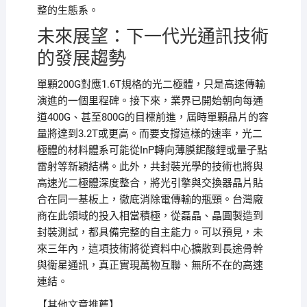
整的生態系。
未來展望：下一代光通訊技術
的發展趨勢
單顆200G對應1.6T規格的光二極體，只是高速傳輸
演進的一個里程碑。接下來，業界已開始朝向每通
道400G、甚至800G的目標前進，屆時單顆晶片的容
量將達到3.2T或更高。而要支撐這樣的速率，光二
極體的材料體系可能從InP轉向薄膜鈮酸鋰或量子點
雷射等新穎結構。此外，共封裝光學的技術也將與
高速光二極體深度整合，將光引擎與交換器晶片貼
合在同一基板上，徹底消除電傳輸的瓶頸。台灣廠
商在此領域的投入相當積極，從磊晶、晶圓製造到
封裝測試，都具備完整的自主能力。可以預見，未
來三年內，這項技術將從資料中心擴散到長途骨幹
與衛星通訊，真正實現萬物互聯、無所不在的高速
連結。
【其他文章推薦】