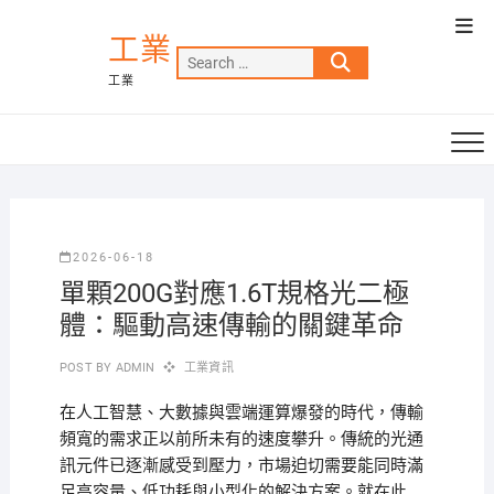
Skip
Top
to
工業
Men
Search
content
工業
…
2026-06-18
單顆200G對應1.6T規格光二極
體：驅動高速傳輸的關鍵革命
POST BY
ADMIN
工業資訊
在人工智慧、大數據與雲端運算爆發的時代，傳輸
頻寬的需求正以前所未有的速度攀升。傳統的光通
訊元件已逐漸感受到壓力，市場迫切需要能同時滿
足高容量、低功耗與小型化的解決方案。就在此