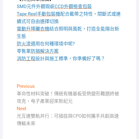
SMD元件外觀瑕疵
CCD外觀檢查包裝
Tape Reel手動包裝機
配合載帶之特性，間斷式或連
續式可自由選擇切換
電動升降曬衣機
結合照明與風乾，打造全能陽台新
生態
防火漆
適用在何種環境中呢?
零售業
防損解決方案
消防工程
設計與施工標準，你準備好了嗎？
文
Previous
Previous
post:
革命性材料突破！傳統有機基板受熱變形難題終被
章
攻克，电子產業迎來新紀元
導
Next
Next
覽
post:
光互連雙軌并行：可插拔與CPO如何攜手共創高速
傳輸未來