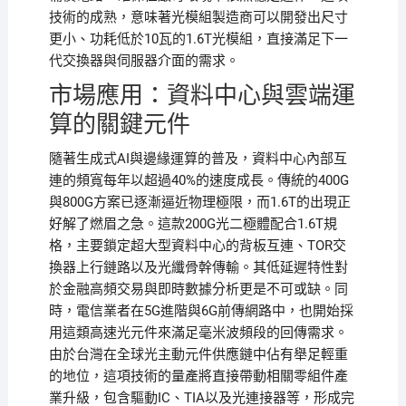
技術的成熟，意味著光模組製造商可以開發出尺寸
更小、功耗低於10瓦的1.6T光模組，直接滿足下一
代交換器與伺服器介面的需求。
市場應用：資料中心與雲端運
算的關鍵元件
隨著生成式AI與邊緣運算的普及，資料中心內部互
連的頻寬每年以超過40%的速度成長。傳統的400G
與800G方案已逐漸逼近物理極限，而1.6T的出現正
好解了燃眉之急。這款200G光二極體配合1.6T規
格，主要鎖定超大型資料中心的背板互連、TOR交
換器上行鏈路以及光纖骨幹傳輸。其低延遲特性對
於金融高頻交易與即時數據分析更是不可或缺。同
時，電信業者在5G進階與6G前傳網路中，也開始採
用這類高速光元件來滿足毫米波頻段的回傳需求。
由於台灣在全球光主動元件供應鏈中佔有舉足輕重
的地位，這項技術的量產將直接帶動相關零組件產
業升級，包含驅動IC、TIA以及光連接器等，形成完