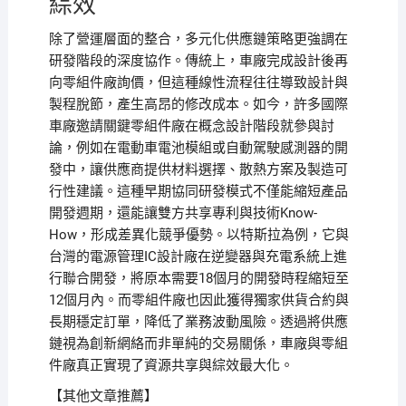
綜效
除了營運層面的整合，多元化供應鏈策略更強調在
研發階段的深度協作。傳統上，車廠完成設計後再
向零組件廠詢價，但這種線性流程往往導致設計與
製程脫節，產生高昂的修改成本。如今，許多國際
車廠邀請關鍵零組件廠在概念設計階段就參與討
論，例如在電動車電池模組或自動駕駛感測器的開
發中，讓供應商提供材料選擇、散熱方案及製造可
行性建議。這種早期協同研發模式不僅能縮短產品
開發週期，還能讓雙方共享專利與技術Know-
How，形成差異化競爭優勢。以特斯拉為例，它與
台灣的電源管理IC設計廠在逆變器與充電系統上進
行聯合開發，將原本需要18個月的開發時程縮短至
12個月內。而零組件廠也因此獲得獨家供貨合約與
長期穩定訂單，降低了業務波動風險。透過將供應
鏈視為創新網絡而非單純的交易關係，車廠與零組
件廠真正實現了資源共享與綜效最大化。
【其他文章推薦】