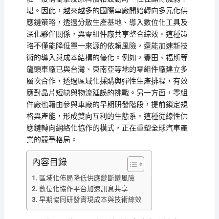
堪。因此，越來越多的國際車廠開始轉向多元化供
應鏈策略，透過分散生產基地、導入數位化工具及
深化夥伴關係，與零組件廠共享整合綜效。這種策
略不僅能降低單一來源的依賴風險，還能加速新技
術的導入與成本結構的優化。例如，豐田、福斯等
龍頭車廠已與台灣、東南亞等地的零組件廠建立多
層次合作，透過區域化採購與彈性生產排程，有效
應對晶片短缺與物流延誤的挑戰。另一方面，零組
件廠也藉由參與車廠的早期研發階段，提前鎖定規
格與產能，形成雙向互利的生態系。這種從線性供
應鏈轉向網絡化協作的模式，正在重塑全球汽車產
業的競爭格局。
內容目錄
區域化佈局降低供應鏈斷鏈風險
數位化協作平台加速訊息共享
早期協同研發實現成本與技術綜效