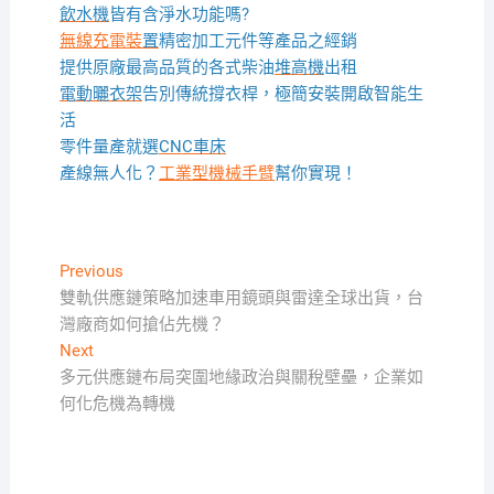
飲水機
皆有含淨水功能嗎?
無線充電裝
置
精密加工元件等產品之經銷
提供原廠最高品質的各式柴油
堆高機
出租
電動曬衣架
告別傳統撐衣桿，極簡安裝開啟智能生
活
零件量產就選
CNC車床
產線無人化？
工業型機械手臂
幫你實現！
文
Previous
Previous
post:
雙軌供應鏈策略加速車用鏡頭與雷達全球出貨，台
章
灣廠商如何搶佔先機？
導
Next
Next
覽
post:
多元供應鏈布局突圍地緣政治與關稅壁壘，企業如
何化危機為轉機