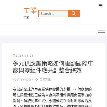
Skip
Top
to
工業
Men
Search
content
工業
…
2026-06-25
多元供應鏈策略如何驅動國際車
廠與零組件廠共創整合綜效
POST BY
ADMIN
工業資訊
在當前全球汽車產業快速變遷的背景下，供應鏈的
韌性與靈活性已成為車廠與零組件供應商競爭力的
關鍵。傳統的集中式供應鏈模式在面對地緣政治風
險、疫情衝擊及原料價格波動時，往往顯得脆弱不