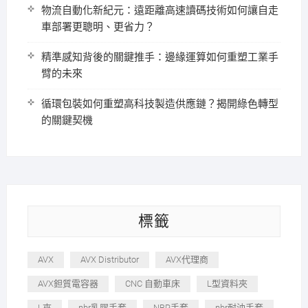
物流自動化新紀元：遠距離高速讀碼技術如何讓自走
車部署更聰明、更省力？
精準感知背後的關鍵推手：邊緣運算如何重塑工業手
臂的未來
循環包裝如何重塑高科技製造供應鏈？揭開綠色轉型
的關鍵契機
標籤
AVX
AVX Distributor
AVX代理商
AVX鉭質電容器
CNC 自動車床
L型資料夾
L夾
nbr乳膠手套
NBR手套
nbr耐油手套