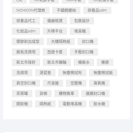
NICHICON代理商
不鏽鋼螺絲
保養品odm
保養品代工
儀器租賃
包裝設計
化妝品odm
升降平台
堆高機
塑膠射出成型
大樓隔熱紙
封口機
廢氣洗滌塔
悠遊卡套
手壓封口機
新北市探針
新北市轉軸
桶裝水
橡膠
洗滌塔
滑鼠墊
無塵擦拭布
無塵擦拭紙
真空封口機
示波器
空壓機
臭氧機
茶葉罐
貨梯
購物推車
連續封口機
開飲機
隔熱紙
電動堆高機
飲水機