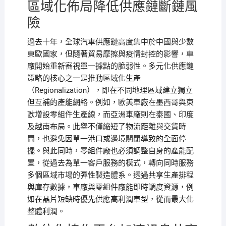
區域化佈局降低供應鏈斷鏈風
險
過去十年，全球汽車供應鏈高度集中於中國與少數
東歐國家，但隨著貿易摩擦與疫情封控的影響，車
廠開始重新審視單一據點的脆弱性。多元化供應鏈
策略的核心之一是推動區域化生產
（Regionalization），即在不同地理區域建立獨立
但互補的產能網絡。例如，歐美車廠在墨西哥與東
歐增設零組件生產線，而亞洲車廠則在泰國、印度
及越南布局。此舉不僅縮短了物流距離與交貨時
間，也避免因單一港口或邊境關閉導致的全面停
擺。與此同時，零組件廠也必須調整自身的產能配
置，從過去為單一客戶服務的模式，轉向同時服務
多個區域市場的彈性製造體系。透過共享生產排程
與庫存數據，車廠與零組件廠能即時調度資源，例
如在晶片短缺時優先供應高利潤車型，從而最大化
整體利潤。