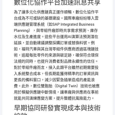
數位化協作平台加速訊息共享
為了讓多元化供應鏈真正運作順暢，數位化協作平
台成為不可或缺的基礎建設。國際車廠紛紛導入雲
端供應鏈管理系統（如SAP Integrated Business
Planning），與零組件廠即時共享需求預測、庫存
水位及生產進度。這些平台運用AI演算法預測潛在
延誤，並自動建議調整採購訂單或替換料號。例
如，福特汽車與其台灣零組件供應商透過區塊鏈技
術，追蹤每批零件的來源與碳足跡，確保符合環保
法規的同時，也提升消費者對品牌永續性的信任。
對於零組件廠而言，接入此類平台雖然初期需要投
入系統整合成本，但長期能獲得精準的訂單資訊與
更長的備料窗口，減少因緊急插單造成的產能浪
費。此外，數位雙胞胎（Digital Twin）技術也被應
用於模擬供應鏈中斷情境，讓車廠與供應商在事前
就能共同演練應變方案，提升整體抗風險能力。
早期協同研發實現成本與技術