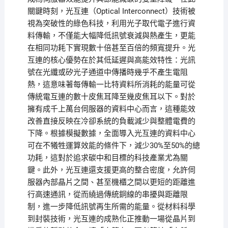
關鍵時刻，光互連（Optical Interconnect）技術被
視為突破性的綠色科技，利用光子取代電子進行資
料傳輸，不僅能大幅降低訊號衰減與熱產生，更能
在相同功耗下實現數十倍甚至百倍的頻寬提升。光
互連的核心優勢在於其低延遲與高能效特性：光訊
號在光纖或矽光子通道中傳播時幾乎不產生電阻
熱，這意味著每傳輸一比特資料所消耗的能量可從
傳統電互連的數十皮焦耳降至幾皮焦耳以下。對於
擁有成千上萬台伺服器的資料中心而言，這種能效
改善直接反映在冷卻系統的負載減少與整體電費的
下降。根據模擬數據，全面導入光互連的資料中心
可在不犧牲運算效能的條件下，減少30%至50%的總
功耗，這對於追求碳中和目標的科技產業尤為關
鍵。此外，光互連還支援更高的整合密度，允許伺
服器內部晶片之間、甚至機櫃之間以更短的距離進
行高速通訊，從而繞過傳統銅線的串擾與距離限
制，進一步降低訊號再生所需的能量。從材料科學
到封裝技術，光互連的成熟化正推動一場從晶片到