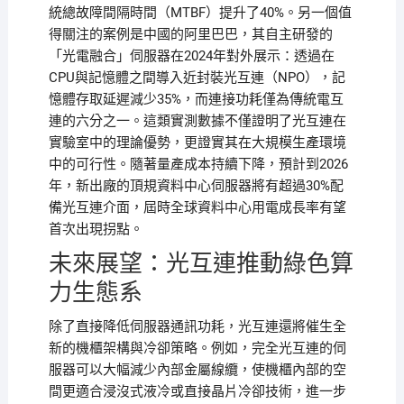
統總故障間隔時間（MTBF）提升了40%。另一個值
得關注的案例是中國的阿里巴巴，其自主研發的
「光電融合」伺服器在2024年對外展示：透過在
CPU與記憶體之間導入近封裝光互連（NPO），記
憶體存取延遲減少35%，而連接功耗僅為傳統電互
連的六分之一。這類實測數據不僅證明了光互連在
實驗室中的理論優勢，更證實其在大規模生產環境
中的可行性。隨著量產成本持續下降，預計到2026
年，新出廠的頂規資料中心伺服器將有超過30%配
備光互連介面，屆時全球資料中心用電成長率有望
首次出現拐點。
未來展望：光互連推動綠色算
力生態系
除了直接降低伺服器通訊功耗，光互連還將催生全
新的機櫃架構與冷卻策略。例如，完全光互連的伺
服器可以大幅減少內部金屬線纜，使機櫃內部的空
間更適合浸沒式液冷或直接晶片冷卻技術，進一步