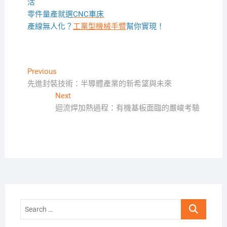
活
零件量產就選
CNC車床
產線無人化？
工業型機械手臂
幫你實現！
文
Previous
Previous
post:
先進封裝技術：半導體產業的新希望與未來
章
Next
Next
導
post:
迴流焊加熱過程：有機基板面臨的嚴峻考驗
覽
Search
…