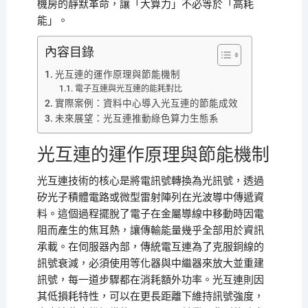
機房的靜默革命，讓「大算力」不必等於「高耗
能」。
內容目錄
光互連的運作原理與節能機制
電子互連與光互連的能耗對比
實際案例：資料中心導入光互連的節能成效
未來展望：光互連推動綠色算力生態系
光互連的運作原理與節能機制
光互連技術的核心是將電訊號轉換為光訊號，透過
矽光子積體電路或微型雷射陣列在光波導中傳遞資
料。這個過程擺脫了電子在金屬導線中移動時因電
阻而產生的焦耳熱，讓傳輸能量幾乎全部用於資訊
承載。在伺服器內部，傳統電互連為了克服銅線的
訊號衰減，必須使用等化器與中繼器來放大並重建
訊號，每一道步驟都在消耗額外功率。光互連則因
其低損耗特性，可以在更長距離下維持訊號強度，