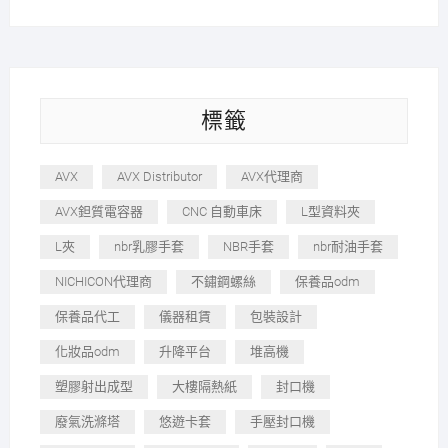
標籤
AVX
AVX Distributor
AVX代理商
AVX鉭質電容器
CNC 自動車床
L型資料夾
L夾
nbr乳膠手套
NBR手套
nbr耐油手套
NICHICON代理商
不鏽鋼螺絲
保養品odm
保養品代工
儀器租賃
包裝設計
化妝品odm
升降平台
堆高機
塑膠射出成型
大樓隔熱紙
封口機
廢氣洗滌塔
悠遊卡套
手壓封口機