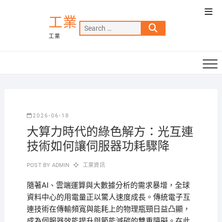
Skip
Top
to
工業
Men
Search
content
工業
…
2026-06-18
大算力時代的綠色解方：光互連
技術如何讓伺服器功耗驟降
POST BY
ADMIN
工業資訊
隨著AI、雲端運算與大數據分析的需求暴增，全球
資料中心的用電量正以驚人速度成長。傳統電子互
連技術在傳輸頻寬與能耗上的物理瓶頸日益凸顯，
成為伺服器效能提升與節能減碳的雙重障礙。在此