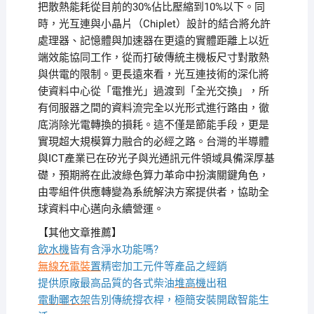
把散熱能耗從目前的30%佔比壓縮到10%以下。同
時，光互連與小晶片（Chiplet）設計的結合將允許
處理器、記憶體與加速器在更遠的實體距離上以近
端效能協同工作，從而打破傳統主機板尺寸對散熱
與供電的限制。更長遠來看，光互連技術的深化將
使資料中心從「電推光」過渡到「全光交換」，所
有伺服器之間的資料流完全以光形式進行路由，徹
底消除光電轉換的損耗。這不僅是節能手段，更是
實現超大規模算力融合的必經之路。台灣的半導體
與ICT產業已在矽光子與光通訊元件領域具備深厚基
礎，預期將在此波綠色算力革命中扮演關鍵角色，
由零組件供應轉變為系統解決方案提供者，協助全
球資料中心邁向永續營運。
【其他文章推薦】
飲水機
皆有含淨水功能嗎?
無線充電裝
置
精密加工元件等產品之經銷
提供原廠最高品質的各式柴油
堆高機
出租
電動曬衣架
告別傳統撐衣桿，極簡安裝開啟智能生