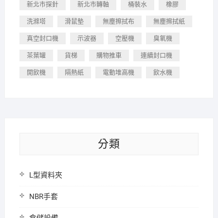
新北市探針
新北市轉軸
桶裝水
橡膠
洗滌塔
滑鼠墊
無塵擦拭布
無塵擦拭紙
真空封口機
示波器
空壓機
臭氧機
茶葉罐
貨梯
購物推車
連續封口機
開飲機
隔熱紙
電動堆高機
飲水機
分類
L型資料夾
NBR手套