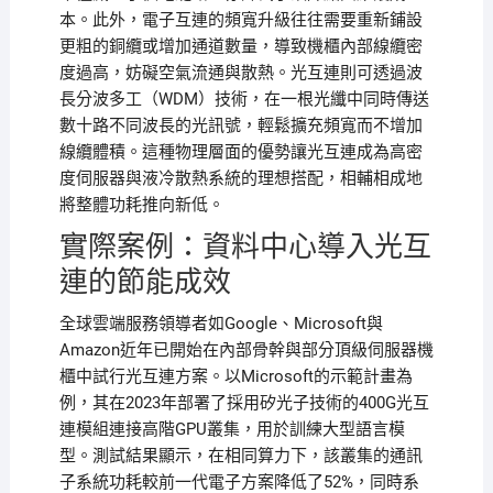
本。此外，電子互連的頻寬升級往往需要重新鋪設
更粗的銅纜或增加通道數量，導致機櫃內部線纜密
度過高，妨礙空氣流通與散熱。光互連則可透過波
長分波多工（WDM）技術，在一根光纖中同時傳送
數十路不同波長的光訊號，輕鬆擴充頻寬而不增加
線纜體積。這種物理層面的優勢讓光互連成為高密
度伺服器與液冷散熱系統的理想搭配，相輔相成地
將整體功耗推向新低。
實際案例：資料中心導入光互
連的節能成效
全球雲端服務領導者如Google、Microsoft與
Amazon近年已開始在內部骨幹與部分頂級伺服器機
櫃中試行光互連方案。以Microsoft的示範計畫為
例，其在2023年部署了採用矽光子技術的400G光互
連模組連接高階GPU叢集，用於訓練大型語言模
型。測試結果顯示，在相同算力下，該叢集的通訊
子系統功耗較前一代電子方案降低了52%，同時系