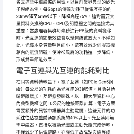
省去這些中繼設備的用電。以目前業界典型的矽光
子模組為例，每Gbps的傳輸功耗已從電互連的約
20mW降至5mW以下，降幅高達75%。這對需要大
量資料交換的CPU、GPU及記憶體之間的連接尤其
重要：當處理器集群每毫秒進行PB級的資料搬移
時，光互連的節能效益會以幾何級數放大。不僅如
此，光纖本身質量輕且細小，能有效減少伺服器機
箱內的氣流阻礙，使冷卻風扇的功耗進一步降低，
形成雙重節能效果。
電子互連與光互連的能耗對比
在同等資料傳輸量下，電子互連（如PCIe Gen5銅
纜）每公尺的功耗約為光互連的3到5倍，且隨著傳
輸距離增加，差距愈發懸殊。以一棟大型資料中心
內典型機櫃之間10公尺的連接距離計算，電子方案
需要額外的訊號中繼器與主動電纜，這些元件的功
耗往往佔據整體通訊系統的40%以上。光互連則無
需中繼器，直接以被動光纖或主動光纜完成傳輸，
不僅減少了供電鏈路，亦降低了故障點與維護成