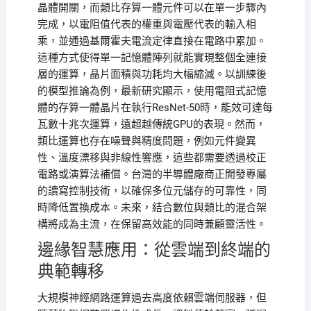
晶體開關，而類比存算一體元件可以在單一步驟內
完成，以電阻值代表的權重與電壓代表的輸入相
乘，並通過基爾霍夫電流定律直接在電路中累加。
這種方式使得單一記憶體陣列就能實現整個全連接
層的運算，晶片面積與功耗均大幅縮減。以訓練後
的模型推論為例，最新研究顯示，使用電阻式記憶
體的存算一體晶片在執行ResNet-50時，能效可達每
瓦數十兆次運算，遠超越傳統GPU的表現。然而，
類比運算也存在噪聲與精度問題，例如元件變異
性、溫度漂移與非線性響應，這些都需要透過校正
電路或演算法補償。台灣的半導體廠商正開發專屬
的讀寫控制技術，以確保多位元儲存的可靠性，同
時降低置換成本。未來，結合數位與類比的混合架
構將成為主流，在保留高效能的同時兼顧靈活性。
邊緣智慧應用：從雲端到終端的
典範轉移
大規模神經網路運算過去高度依賴雲端伺服器，但