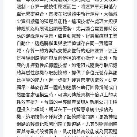
限制，存算一體技術應運而生，將運算單元與儲存
單元緊密整合，直接在記憶體中執行運算，大幅減
少資料搬運的延遲與能耗。這項技術在處理大規模
神經網路時展現出顯著優勢，尤其適合需要即時反
應的邊緣運算場景，如自動駕駛、智慧醫療與工業
自動化。透過將權重與激活值儲存在同一實體區
域，存算一體方案能支援高並行的矩陣運算，這正
是神經網路前向與反向傳播的核心操作。此外，新
興的非揮發性記憶體技術，如電阻式隨機存取記憶
體與磁性隨機存取記憶體，提供了多位元儲存與類
比運算的能力，進一步提升運算密度與能效。研究
顯示，基於存算一體的加速器在執行圖像辨識或自
然語言處理模型時，可達到傳統架構十倍以上的功
耗效率提升。台灣的半導體產業與AI新創公司正積
極投入此領域，期望在下一代智慧系統中搶佔先
機。這項技術不僅解決了記憶體牆問題，更為神經
網路的輕量化部署開闢了新道路，尤其對物聯網裝
置與穿戴式設備而言，低功耗與高效能成為實現邊