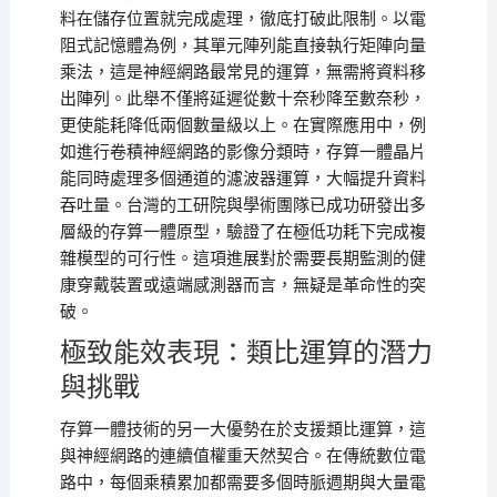
料在儲存位置就完成處理，徹底打破此限制。以電
阻式記憶體為例，其單元陣列能直接執行矩陣向量
乘法，這是神經網路最常見的運算，無需將資料移
出陣列。此舉不僅將延遲從數十奈秒降至數奈秒，
更使能耗降低兩個數量級以上。在實際應用中，例
如進行卷積神經網路的影像分類時，存算一體晶片
能同時處理多個通道的濾波器運算，大幅提升資料
吞吐量。台灣的工研院與學術團隊已成功研發出多
層級的存算一體原型，驗證了在極低功耗下完成複
雜模型的可行性。這項進展對於需要長期監測的健
康穿戴裝置或遠端感測器而言，無疑是革命性的突
破。
極致能效表現：類比運算的潛力
與挑戰
存算一體技術的另一大優勢在於支援類比運算，這
與神經網路的連續值權重天然契合。在傳統數位電
路中，每個乘積累加都需要多個時脈週期與大量電