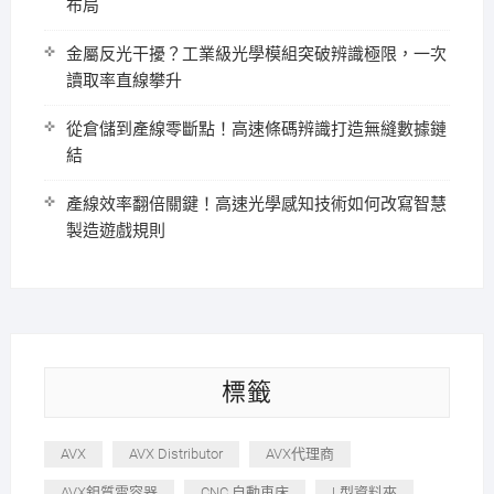
布局
金屬反光干擾？工業級光學模組突破辨識極限，一次
讀取率直線攀升
從倉儲到產線零斷點！高速條碼辨識打造無縫數據鏈
結
產線效率翻倍關鍵！高速光學感知技術如何改寫智慧
製造遊戲規則
標籤
AVX
AVX Distributor
AVX代理商
AVX鉭質電容器
CNC 自動車床
L型資料夾