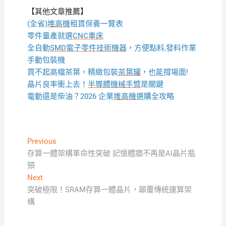
【其他文章推薦】
(全省)
堆高機
租賃保養一覽表
零件量產就選
CNC車床
全自動
SMD電子零件技術機器
，方便點料,發料作業
手動包裝機
買不起高檔茶葉，精緻包裝
茶葉罐
，也能撐場面!
晶片良率衝上去！
半導體機械手臂
是關鍵
電動還是柴油？2026 企業
堆高機
選購全攻略
文
Previous
Previous
post:
存算一體架構革命性突破 記憶體牆不再是AI晶片瓶
章
頸
導
Next
Next
覽
post:
突破極限！SRAM存算一體晶片，顛覆傳統運算架
構