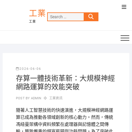
Skip
Top
to
工業
Men
Search
content
工業
…
2026-06-06
存算一體技術革新：大規模神經
網路運算的效能突破
POST BY
ADMIN
工業資訊
隨著人工智慧技術的快速演進，大規模神經網路運
算已成為推動各領域創新的核心動力。然而，傳統
馮紐曼架構中資料頻繁在處理器與記憶體之間傳
輸，導致嚴重的頻寬瓶頸與功耗問題。為了突破此