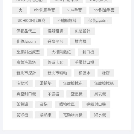
L夾
nbr乳膠手套
NBR手套
nbr耐油手套
NICHICON代理商
不鏽鋼螺絲
保養品odm
保養品代工
儀器租賃
包裝設計
化妝品odm
升降平台
堆高機
塑膠射出成型
大樓隔熱紙
封口機
廢氣洗滌塔
悠遊卡套
手壓封口機
新北市探針
新北市轉軸
桶裝水
橡膠
洗滌塔
滑鼠墊
無塵擦拭布
無塵擦拭紙
真空封口機
示波器
空壓機
臭氧機
茶葉罐
貨梯
購物推車
連續封口機
開飲機
隔熱紙
電動堆高機
飲水機