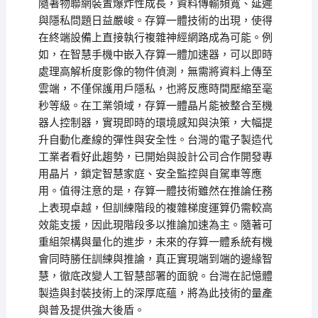
隨著物聯網裝置爆炸性成長，資料傳輸頻寬、延遲
與隱私問題日益嚴峻。存算一體技術的出現，使得
在終端設備上直接執行複雜神經網路成為可能。例
如，在智慧手機中嵌入存算一體加速器，可以即時
處理高解析度影像的物件偵測，無需將資料上傳至
雲端，不僅保護用戶隱私，也將反應時間壓縮至毫
秒等級。在工業領域，存算一體晶片能被整合至機
器人控制器，實現即時的環境感知與決策，大幅提
升自動化產線的彈性與安全性。台灣的電子製造代
工業者看好此趨勢，已開始與設計公司合作開發專
用晶片，鎖定智慧家庭、安全監控與自駕車等應
用。值得注意的是，存算一體技術雖然在推論任務
上表現卓越，但訓練階段的複雜梯度運算仍需較高
效能支援，因此現階段多以推論加速為主。隨著可
重組架構與量化的進步，未來的存算一體系統有機
會同時勝任訓練與推論，真正實現端到端的邊緣智
慧，徹底改變人工智慧部署的面貌。台灣在記憶體
製造與封裝技術上的深厚底蘊，將為此技術的量產
與普及提供強大後盾。