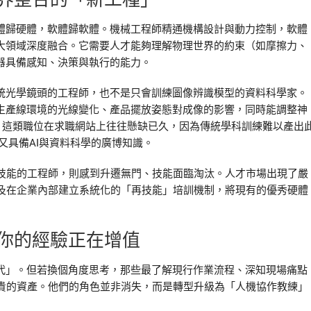
硬體歸硬體，軟體歸軟體。機械工程師精通機構設計與動力控制，軟體
兩大領域深度融合。它需要人才能夠理解物理世界的約束（如摩擦力、
器具備感知、決策與執行的能力。
傳統光學鏡頭的工程師，也不是只會訓練圖像辨識模型的資料科學家。
解生產線環境的光線變化、產品擺放姿態對成像的影響，同時能調整神
率。這類職位在求職網站上往往懸缺已久，因為傳統學科訓練難以產出
又具備AI與資料科學的廣博知識。
技能的工程師，則感到升遷無門、技能面臨淘汰。人才市場出現了嚴
及在企業內部建立系統化的「再技能」培訓機制，將現有的優秀硬體
你的經驗正在增值
取代」。但若換個角度思考，那些最了解現行作業流程、深知現場痛點
貴的資產。他們的角色並非消失，而是轉型升級為「人機協作教練」