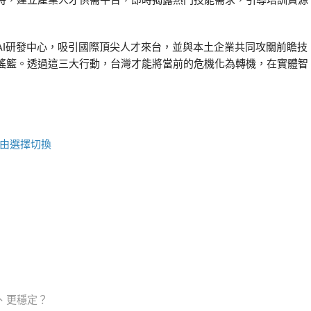
時，建立產業人才供需平台，即時揭露熱門技能需求，引導培訓資源
AI研發中心，吸引國際頂尖人才來台，並與本土企業共同攻關前瞻技
搖籃。透過這三大行動，台灣才能將當前的危機化為轉機，在實體智
由選擇切換
、更穩定？