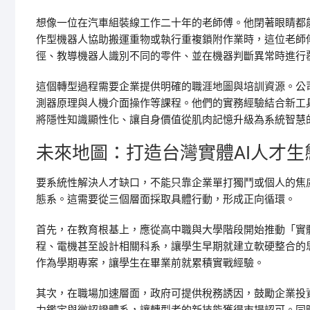
想像一位在汽車組裝線工作二十年的老師傅。他閉著眼睛都
作型機器人協助搬運重物或執行重複鎖附作業時，這位老師
徑、教導機器人識別不同的零件、並在機器判斷異常時進行
這個轉型過程需要企業提供明確的職涯地圖與培訓資源。公
測器原理與人機介面操作等課程。他們的實務經驗結合新工
將隱性知識顯性化、讓自身價值從肌肉記憶升級為系統智慧
未來地圖：打造台灣實體AI人才
要系統性解決人才缺口，不能只靠企業單打獨鬥或個人的焦
態系。這需要從三個層面採取具體行動，形成正向循環。
首先，在教育根基上，應從高中職與大學階段開始推動「實
程、電機甚至設計相關科系，讓學生早期就建立軟硬整合的
作為學期專案，讓學生在畢業前就累積實戰經驗。
其次，在職場加速層面，政府可提供稅務誘因，鼓勵企業投