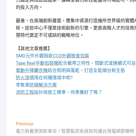
力鑑定與微認證體系，讓轉型者的新技能獲得市場認可。同
的投入方向。
最後，在高端創新層面，應集中資源打造幾所世界級的實體
術。這些中心不僅是技術創新的引擎，更是高階人才的培育
慧時代奠定不可或缺的戰略地位。
【其他文章推薦】
SMD元件外觀瑕疵
CCD外觀檢查包裝
Tape Reel手動包裝機
配合載帶之特性，間斷式或連續式可自
電動升降曬衣機
結合照明與風乾，打造全能陽台新生態
防火漆
適用在何種環境中呢?
零售業
防損解決方案
消防工程
設計與施工標準，你準備好了嗎？
文
Previous
Previous
post:
電力負載預測新革命！智慧監控系統如何讓台灣電網更聰明
章