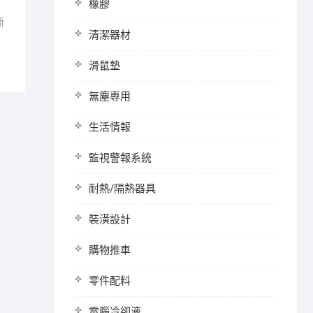
橡膠
斷
清潔器材
滑鼠墊
無塵專用
生活情報
監視警報系統
耐熱/隔熱器具
裝潢設計
購物推車
零件配料
電腦冷卻液