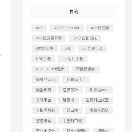
標籤
AVX
AVX Distributor
AVX代理商
AVX鉭質電容器
CNC 自動車床
L型資料夾
L夾
nbr乳膠手套
此
NBR手套
nbr耐油手套
NICHICON代理商
不鏽鋼螺絲
保養品odm
保養品代工
儀器租賃
包裝設計
化妝品odm
升降平台
堆高機
塑膠射出成型
大樓隔熱紙
封口機
廢氣洗滌塔
悠遊卡套
手壓封口機
新北市探針
新北市轉軸
桶裝水