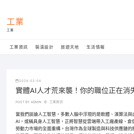
Skip
to
content
工業
工業
工業資訊
裝潢設計
旅遊天地
生活情報
2026-02-04
實體AI人才荒來襲！你的職位正在消
POST BY
ADMIN
工業資訊
當我們談論人工智慧，多數人腦中浮現的是軟體、演算法與
AI，或稱具身人工智慧，正將智慧從雲端帶入工廠產線、
勞動力市場的全面重構。台灣作為全球製造與科技供應鏈的