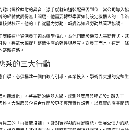
能聽出螺栓鎖附的異音，憑手感就知道裝配是否到位。當公司導入協
傅的經驗就變得無比關鍵。他需要轉型學習如何設定機器人的工作路
覆核與校正。他的工作從體力勞動，轉變為知識勞動與管理協調。
司應將這些資深員工視為轉型核心，為他們開設機器人基礎程式、感
具後，將能大幅提升整體生產的彈性與品質。對員工而言，這是一條
的嶄新道路。
生態系的三大行動
慮自學，必須構建一個由政府引導、產業投入、學術界支援的完整生
體AI通識化」。將基礎的機器人學、感測器應用與程式設計融入工
思維。大學應與企業合作開設更多專題實作課程，以真實的產業問題
資員工的「再技能培訓」。針對實體AI的關鍵職能，發展公信力的能