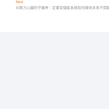
Next
Next
post:
AI算力心臟的守護神：定置型儲能系統如何確保未來不間