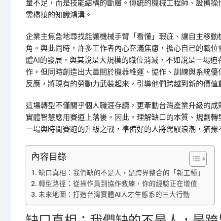
量不足，而是技能結構的斷層。傳統的機械工程師、設備操
需橋接的知識鴻溝。
企業主焦急地尋找能讓機械手臂「看懂」瑕疵、讓自主移動
角。與此同時，許多工作者內心充滿焦慮，擔心自己的職位
體AI的發展，與其說是大規模的職位消滅，不如說是一場
作，但同時創造出大量關於機器維運、協作、訓練與系統優
反應，將現有的勞動力武裝起來，引導他們跨越到新的價值
這場轉型不僅關乎個人職涯存續，更牽動台灣產業升級的成
實體智慧應用賽道上落後。因此，理解缺口的本質、規劃轉
一場與時間賽跑的升級之戰，準備好的人將駕馭浪潮，猶豫
內容目錄
缺口真相：我們缺的不是人，是跨界整合的「新工種」
轉型路徑：從操作員到協作教練，你的經驗正在增值
未來地圖：打造台灣實體AI人才生態系的三大行動
缺口真相：我們缺的不是人，是跨