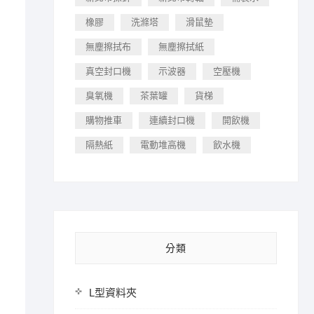
橡膠
洗滌塔
滑鼠墊
無塵擦拭布
無塵擦拭紙
真空封口機
示波器
空壓機
臭氧機
茶葉罐
貨梯
購物推車
連續封口機
開飲機
隔熱紙
電動堆高機
飲水機
分類
L型資料夾