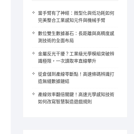
當手臂有了神經：微型化與低功耗如何
完美整合工業感知元件與機械手臂
數位雙生數據基石：長距離與高精度感
測技術的全面布局
金屬反光干擾？工業級光學模組突破辨
識極限，一次讀取率直線攀升
從倉儲到產線零斷點！高速條碼辨識打
造無縫數據鏈結
產線效率翻倍關鍵！高速光學感知技術
如何改寫智慧製造遊戲規則