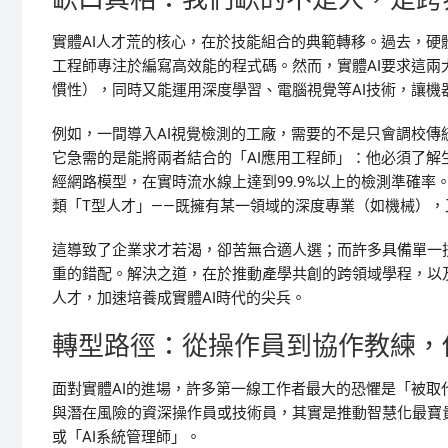
實體AI人才荒的核心，在於技能組合的典範轉移。過去，
工程師專注於編寫高效能的程式碼。然而，實體AI要求這
慣性），同時又能運用深度學習、電腦視覺等AI技術，讓機
例如，一間導入AI視覺檢測的工廠，需要的不是只會調校
它急需的是能將兩者結合的「AI應用工程師」：他必須了
經網路模型，在實時流水線上達到99.9%以上的檢測準確
類「T型人才」——既擁有某一領域的深度專業（如機械），
這導致了企業求才若渴，卻苦無合適人選；而許多具備單一
重的錯配。解決之道，在於推動產學共創的跨領域學程，以
人才，加速培養成實體AI時代的尖兵。
轉型路徑：從操作員到協作教練，
面對實體AI的進場，許多第一線工作者最大的恐懼是「被
與潛在風險的資深操作員或技術員，其實是推動智慧化最寶
或「AI系統管理師」。