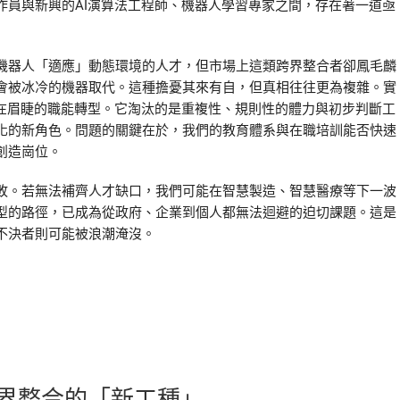
作員與新興的AI演算法工程師、機器人學習專家之間，存在著一道亟
機器人「適應」動態環境的人才，但市場上這類跨界整合者卻鳳毛麟
會被冰冷的機器取代。這種擔憂其來有自，但真相往往更為複雜。實
迫在眉睫的職能轉型。它淘汰的是重複性、規則性的體力與初步判斷工
化的新角色。問題的關鍵在於，我們的教育體系與在職培訓能否快速
創造崗位。
敗。若無法補齊人才缺口，我們可能在智慧製造、智慧醫療等下一波
型的路徑，已成為從政府、企業到個人都無法迴避的迫切課題。這是
不決者則可能被浪潮淹沒。
界整合的「新工種」