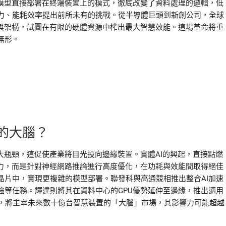
I模型直接部署在終端裝置上的模式，徹底改變了資料處理的邏輯，低
力、能耗效率提出前所未有的挑戰。從半導體巨頭到新創公司，全球
片與架構，試圖在有限的硬體資源中榨出最大智慧效能。這場革命將重
無形。
的大腦？
大瓶頸，這促使產業將目光投向邊緣裝置。實體AI的興起，直接點燃
能力，而是針對神經網路推論進行高度優化，在功耗與效能間取得絕佳
晶片中，實現更複雜的模型部署。聯發科與高通競相推出整合AI加速
強等任務。輝達則將其在資料中心的GPU優勢延伸至邊緣，推出適用
出者，將主宰未來數十億台智慧裝置的「大腦」市場，其影響力可能超越