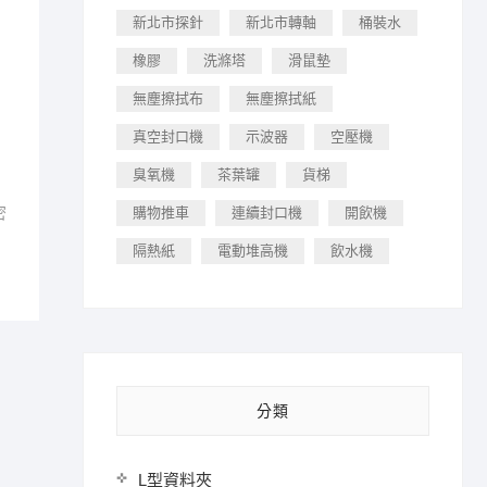
新北市探針
新北市轉軸
桶裝水
橡膠
洗滌塔
滑鼠墊
無塵擦拭布
無塵擦拭紙
真空封口機
示波器
空壓機
臭氧機
茶葉罐
貨梯
密
購物推車
連續封口機
開飲機
隔熱紙
電動堆高機
飲水機
分類
L型資料夾