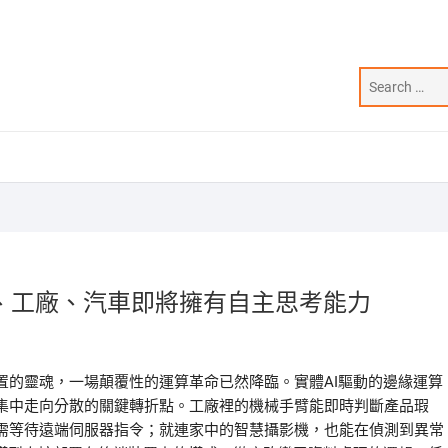
、工廠、汽車即將擁有自主思考能力
置的靈魂，一場顛覆性的運算革命已然降臨。實體AI驅動的邊緣運算
集中走向分散的關鍵轉折點。工廠裡的機械手臂能即時判斷產品瑕
需等待遠端伺服器指令；就連家中的智慧攝影機，也能在偵測到異常