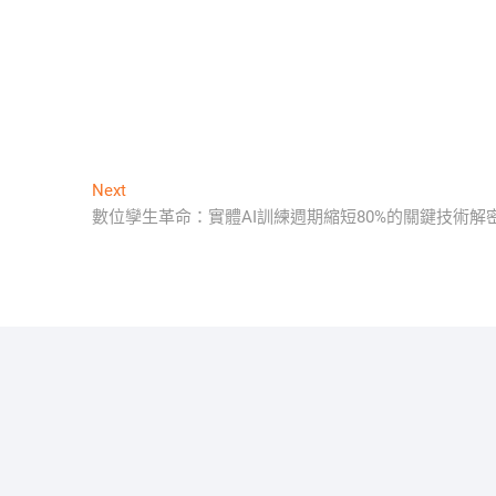
Next
Next
post:
數位孿生革命：實體AI訓練週期縮短80%的關鍵技術解