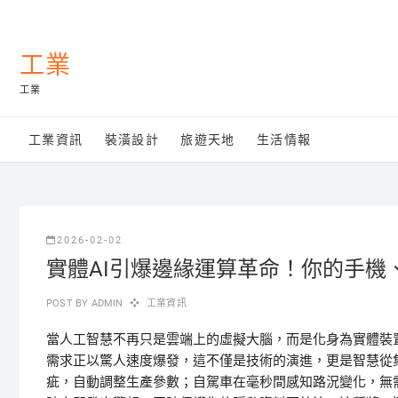
Skip
to
content
工業
工業
工業資訊
裝潢設計
旅遊天地
生活情報
2026-02-02
實體AI引爆邊緣運算革命！你的手機
POST BY
ADMIN
工業資訊
當人工智慧不再只是雲端上的虛擬大腦，而是化身為實體裝
需求正以驚人速度爆發，這不僅是技術的演進，更是智慧從
疵，自動調整生產參數；自駕車在毫秒間感知路況變化，無