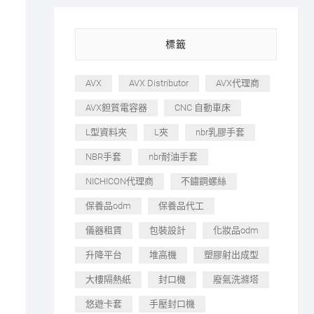
標籤
AVX
AVX Distributor
AVX代理商
AVX鉭質電容器
CNC 自動車床
L型資料夾
L夾
nbr乳膠手套
NBR手套
nbr耐油手套
NICHICON代理商
不鏽鋼螺絲
保養品odm
保養品代工
儀器租賃
包裝設計
化妝品odm
升降平台
堆高機
塑膠射出成型
大樓隔熱紙
封口機
廢氣洗滌塔
悠遊卡套
手壓封口機