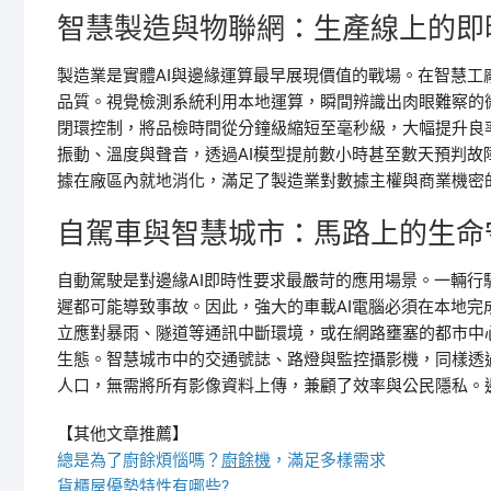
智慧製造與物聯網：生產線上的即
製造業是實體AI與邊緣運算最早展現價值的戰場。在智慧工
品質。視覺檢測系統利用本地運算，瞬間辨識出肉眼難察的
閉環控制，將品檢時間從分鐘級縮短至毫秒級，大幅提升良
振動、溫度與聲音，透過AI模型提前數小時甚至數天預判
據在廠區內就地消化，滿足了製造業對數據主權與商業機密的
自駕車與智慧城市：馬路上的生命
自動駕駛是對邊緣AI即時性要求最嚴苛的應用場景。一輛行
遲都可能導致事故。因此，強大的車載AI電腦必須在本地完
立應對暴雨、隧道等通訊中斷環境，或在網路壅塞的都市中
生態。智慧城市中的交通號誌、路燈與監控攝影機，同樣透
人口，無需將所有影像資料上傳，兼顧了效率與公民隱私。
【其他文章推薦】
總是為了廚餘煩惱嗎？
廚餘機
，滿足多樣需求
貨櫃屋
優勢特性有哪些?