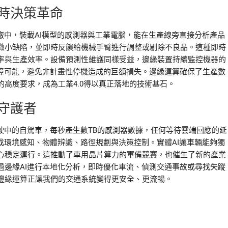
時決策革命
廠中，裝載AI模型的感測器與工業電腦，能在生產線旁直接分析產品
微小缺陷，並即時反饋給機械手臂進行調整或剔除不良品。這種即時
率與生產效率。設備預測性維護同樣受益，邊緣裝置持續監控機器的
故障可能，避免非計畫性停機造成的巨額損失。邊緣運算確保了生產數
高度要求，成為工業4.0得以真正落地的技術基石。
守護者
駛中的自駕車，每秒產生數TB的感測器數據，任何等待雲端回應的延
成環境感知、物體辨識、路徑規劃與決策控制。實體AI讓車輛能夠獨
心穩定運行。這推動了車用晶片算力的軍備競賽，也催生了新的產業
過邊緣AI進行本地化分析，即時優化車流、偵測交通事故或尋找失蹤
邊緣運算正讓我們的交通系統變得更安全、更流暢。