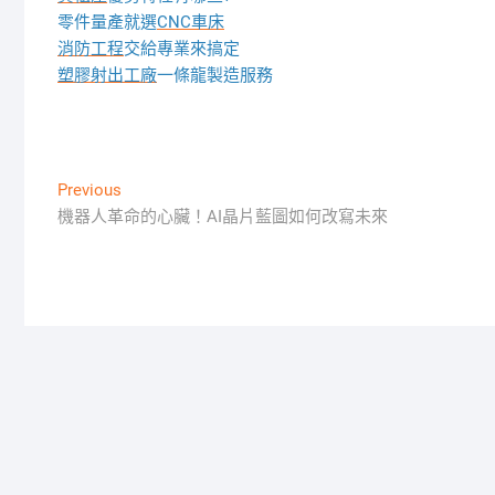
零件量產就選
CNC車床
消防工程
交給專業來搞定
塑膠射出工廠
一條龍製造服務
文
Previous
Previous
post:
機器人革命的心臟！AI晶片藍圖如何改寫未來
章
導
覽