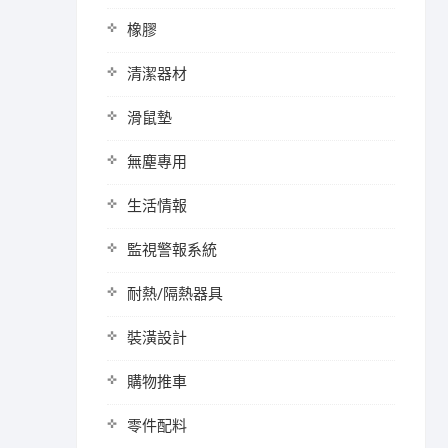
橡膠
清潔器材
滑鼠墊
無塵專用
生活情報
監視警報系統
耐熱/隔熱器具
裝潢設計
購物推車
零件配料