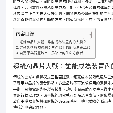
時立即發出警報，同時保護你的隱私資料不外流。這種將A
延遲、高可靠性與隱私保護成為可能，但也對裝置的運算能
科技產業正全力投入這場競賽，開發專為邊緣AI設計的晶
新定義我們與科技互動的方式，讓智慧無所不在，卻又隱於
內容目錄
邊緣AI晶片大戰：誰能成為裝置內的大腦？
智慧製造與物聯網：生產線上的即時決策革命
自駕車與智慧城市：馬路上的生命守護者
邊緣AI晶片大戰：誰能成為裝置內
傳統的雲端AI運算模式面臨著延遲、頻寬成本與隱私風險三
了專用AI晶片的開發熱潮。這些晶片不再追求通用的運算
平衡。台積電的先進製程技術，讓更多電晶體得以塞入微小
器的行動處理器，讓手機能流暢執行即時語音翻譯、影像增
於自主機器與智慧攝影機的Jetson系列。這場競賽的勝
傳統的中央處理器。