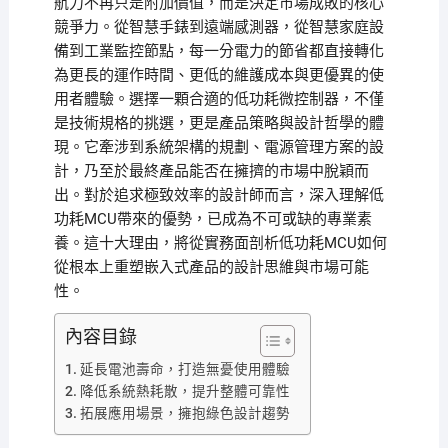
航力不再只是附加價值，而是決定市場成敗的核心
競爭力。從智慧手錶到遠端感測器，從智慧家庭設
備到工業監控節點，每一分電力的節省都直接轉化
為更長的運作時間、更低的維護成本與更優異的使
用者體驗。選擇一顆合適的低功耗微控制器，不僅
是技術規格的挑選，更是產品策略與設計哲學的體
現。它牽涉到系統架構的規劃、電源管理方案的設
計，乃至於最終產品能否在擁擠的市場中脫穎而
出。對於追求極致效率的設計師而言，深入理解低
功耗MCU帶來的優勢，已成為不可或缺的專業素
養。這十大理由，將從實務面剖析低功耗MCU如何
從根本上重塑嵌入式產品的設計思維與市場可能
性。
內容目錄
延長電池壽命，打造無憂使用體驗
降低系統熱耗散，提升整體可靠性
拓展應用場景，擁抱綠色設計趨勢