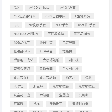
AVX
AVX Distributor
AVX代理商
AVX鉭質電容器
CNC 自動車床
L型資料夾
L夾
nbr乳膠手套
NBR手套
nbr耐油手套
NICHICON代理商
不鏽鋼螺絲
保養品odm
保養品代工
儀器租賃
包裝設計
化妝品odm
升降平台
堆高機
塑膠射出成型
大樓隔熱紙
封口機
廢氣洗滌塔
悠遊卡套
手壓封口機
新北市探針
新北市轉軸
桶裝水
橡膠
洗滌塔
滑鼠墊
無塵擦拭布
無塵擦拭紙
真空封口機
示波器
空壓機
臭氧機
茶葉罐
貨梯
購物推車
連續封口機