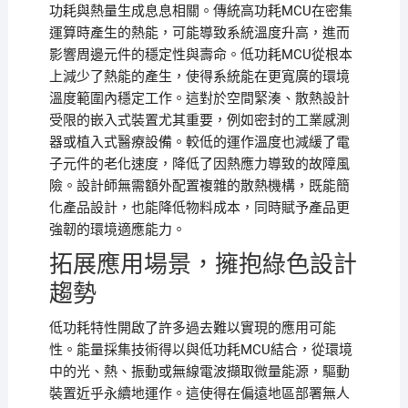
功耗與熱量生成息息相關。傳統高功耗MCU在密集
運算時產生的熱能，可能導致系統溫度升高，進而
影響周邊元件的穩定性與壽命。低功耗MCU從根本
上減少了熱能的產生，使得系統能在更寬廣的環境
溫度範圍內穩定工作。這對於空間緊湊、散熱設計
受限的嵌入式裝置尤其重要，例如密封的工業感測
器或植入式醫療設備。較低的運作溫度也減緩了電
子元件的老化速度，降低了因熱應力導致的故障風
險。設計師無需額外配置複雜的散熱機構，既能簡
化產品設計，也能降低物料成本，同時賦予產品更
強韌的環境適應能力。
拓展應用場景，擁抱綠色設計
趨勢
低功耗特性開啟了許多過去難以實現的應用可能
性。能量採集技術得以與低功耗MCU結合，從環境
中的光、熱、振動或無線電波擷取微量能源，驅動
裝置近乎永續地運作。這使得在偏遠地區部署無人