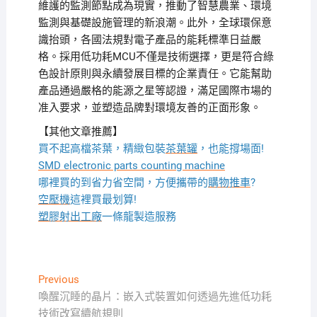
維護的監測節點成為現實，推動了智慧農業、環境
監測與基礎設施管理的新浪潮。此外，全球環保意
識抬頭，各國法規對電子產品的能耗標準日益嚴
格。採用低功耗MCU不僅是技術選擇，更是符合綠
色設計原則與永續發展目標的企業責任。它能幫助
產品通過嚴格的能源之星等認證，滿足國際市場的
准入要求，並塑造品牌對環境友善的正面形象。
【其他文章推薦】
買不起高檔茶葉，精緻包裝
茶葉罐
，也能撐場面!
SMD electronic parts counting machine
哪裡買的到省力省空間，方便攜帶的
購物推車
?
空壓機
這裡買最划算!
塑膠射出工廠
一條龍製造服務
文
Previous
Previous
post:
喚醒沉睡的晶片：嵌入式裝置如何透過先進低功耗
章
技術改寫續航規則