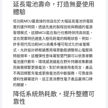
延長電池壽命，打造無憂使用
體驗
低功耗MCU最直接的效益在於大幅延長電池供電裝
置的運作時間。透過先進的製程技術與精細的電源
管理模式，這類MCU能在執行任務時保持高效能，
並在閒置時迅速進入極低耗電的睡眠狀態。例如，
許多現代低功耗MCU具備多種可程式化的省電模
式，允許設計師根據應用場景動態調整核心電壓與
時脈頻率。這種彈性意味著智慧門鎖可以依靠單顆
電池運作數年，環境感測器能在野外持續收集數據
而無需頻繁更換電池。對於終端使用者而言，產品
不再因頻繁充電或更換電池而中斷服務，可靠度與
便利性顯著提升，這正是消費性電子產品贏得口碑
的關鍵。
降低系統熱耗散，提升整體可
靠性