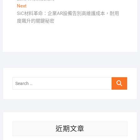
導
Next
Next
覽
post:
SiC材料革命：企業AR設備告別高維護成本，耐用
度飆升的關鍵秘密
Search
…
近期文章