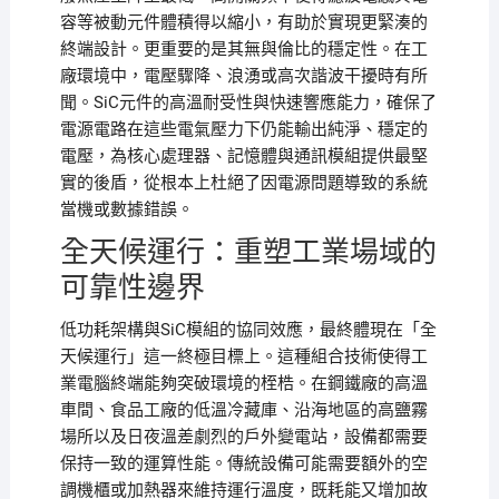
容等被動元件體積得以縮小，有助於實現更緊湊的
終端設計。更重要的是其無與倫比的穩定性。在工
廠環境中，電壓驟降、浪湧或高次諧波干擾時有所
聞。SiC元件的高溫耐受性與快速響應能力，確保了
電源電路在這些電氣壓力下仍能輸出純淨、穩定的
電壓，為核心處理器、記憶體與通訊模組提供最堅
實的後盾，從根本上杜絕了因電源問題導致的系統
當機或數據錯誤。
全天候運行：重塑工業場域的
可靠性邊界
低功耗架構與SiC模組的協同效應，最終體現在「全
天候運行」這一終極目標上。這種組合技術使得工
業電腦終端能夠突破環境的桎梏。在鋼鐵廠的高溫
車間、食品工廠的低溫冷藏庫、沿海地區的高鹽霧
場所以及日夜溫差劇烈的戶外變電站，設備都需要
保持一致的運算性能。傳統設備可能需要額外的空
調機櫃或加熱器來維持運行溫度，既耗能又增加故