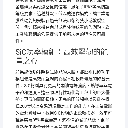
得以實現，機體得以完全密封，從而阻絕了油污、
金屬碎屑與潮濕空氣的侵襲，滿足了IP67等高防護
等級要求。這種靜默、低溫的運作模式，讓工業電
腦終端能夠安裝在過去無法想像的狹小或敏感空
間，例如精密機台內部或戶外無遮罩的監測點，為
工業物聯網的佈建提供了前所未有的彈性與可靠
性。
SiC功率模組：高效堅韌的能
量之心
如果說低功耗架構是節能的大腦，那麼碳化矽功率
模組便是高效而堅韌的心臟。相較於傳統的矽基元
件，SiC材料具有更高的崩潰電場強度、熱導率與電
子飽和速度。這些物理特性轉化為工程上的巨大優
勢：更低的開關損耗、更高的開關頻率以及能在攝
氏200度以上高溫環境穩定工作的能力。在工業電腦
的電源設計中，採用SiC模組的電源轉換器，效率可
輕易突破95%甚至更高，這不僅節省了能源，更將
廢熱產生降至最低。高開關頻率使得濾波電感與電