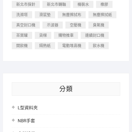
新北市探針
新北市轉軸
桶裝水
橡膠
洗滌塔
滑鼠墊
無塵擦拭布
無塵擦拭紙
真空封口機
示波器
空壓機
臭氧機
茶葉罐
貨梯
購物推車
連續封口機
開飲機
隔熱紙
電動堆高機
飲水機
分類
L型資料夾
NBR手套