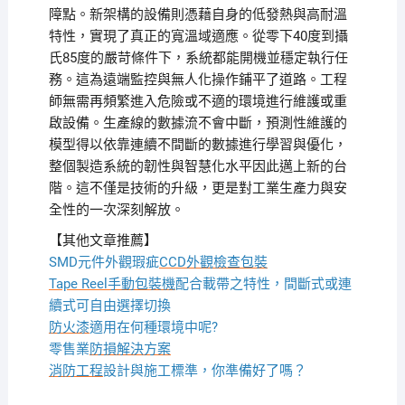
障點。新架構的設備則憑藉自身的低發熱與高耐溫
特性，實現了真正的寬溫域適應。從零下40度到攝
氏85度的嚴苛條件下，系統都能開機並穩定執行任
務。這為遠端監控與無人化操作鋪平了道路。工程
師無需再頻繁進入危險或不適的環境進行維護或重
啟設備。生產線的數據流不會中斷，預測性維護的
模型得以依靠連續不間斷的數據進行學習與優化，
整個製造系統的韌性與智慧化水平因此邁上新的台
階。這不僅是技術的升級，更是對工業生產力與安
全性的一次深刻解放。
【其他文章推薦】
SMD元件外觀瑕疵
CCD外觀檢查包裝
Tape Reel手動包裝機
配合載帶之特性，間斷式或連
續式可自由選擇切換
防火漆
適用在何種環境中呢?
零售業
防損解決方案
消防工程
設計與施工標準，你準備好了嗎？