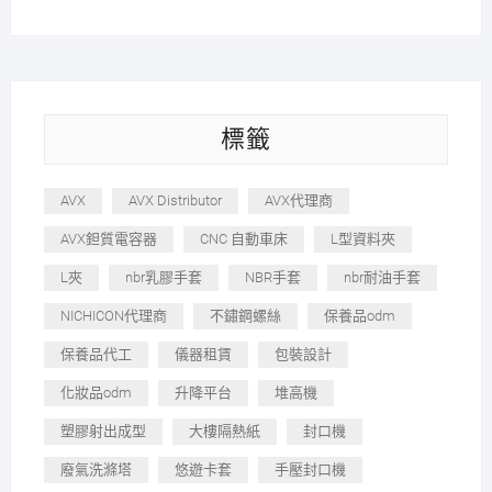
標籤
AVX
AVX Distributor
AVX代理商
AVX鉭質電容器
CNC 自動車床
L型資料夾
L夾
nbr乳膠手套
NBR手套
nbr耐油手套
NICHICON代理商
不鏽鋼螺絲
保養品odm
保養品代工
儀器租賃
包裝設計
化妝品odm
升降平台
堆高機
塑膠射出成型
大樓隔熱紙
封口機
廢氣洗滌塔
悠遊卡套
手壓封口機