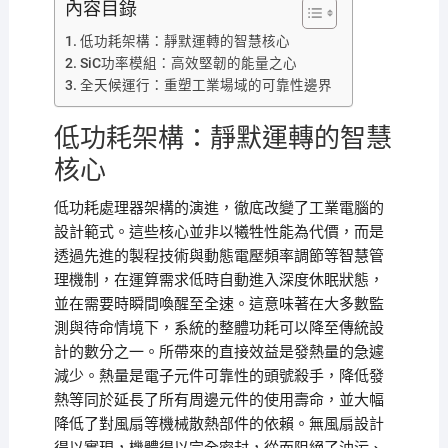
內容目錄
低功耗架構：靜默運轉的智慧核心
SiC功率模組：高效堅韌的能量之心
全天候運行：重塑工業場域的可靠性邊界
低功耗架構：靜默運轉的智慧
核心
低功耗處理器架構的演進，徹底改變了工業電腦的
設計範式。這些核心並非以犧牲性能為代價，而是
透過先進的製程技術與動態電壓頻率調節等智慧管
理機制，在運算需求低時自動進入深度休眠狀態，
並在需要時瞬間喚醒至全速。這意味著在大多數監
測與待命情境下，系統的整體功耗可以降至傳統設
計的數分之一。所帶來的直接效益是發熱量的急遽
減少。熱量是電子元件可靠性的頭號殺手，降低發
熱等同於延長了所有周邊元件的使用壽命，並大幅
降低了對風扇等機械散熱部件的依賴。無風扇設計