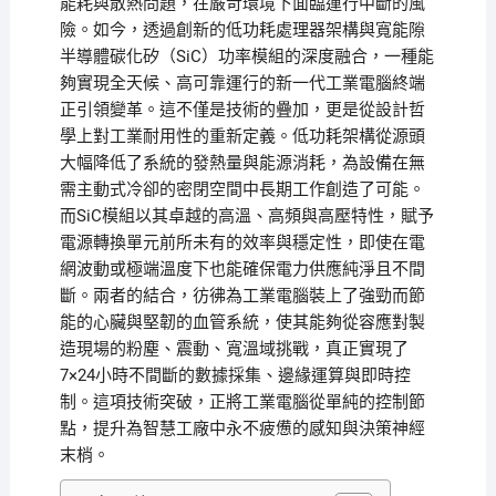
能耗與散熱問題，在嚴苛環境下面臨運行中斷的風
險。如今，透過創新的低功耗處理器架構與寬能隙
半導體碳化矽（SiC）功率模組的深度融合，一種能
夠實現全天候、高可靠運行的新一代工業電腦終端
正引領變革。這不僅是技術的疊加，更是從設計哲
學上對工業耐用性的重新定義。低功耗架構從源頭
大幅降低了系統的發熱量與能源消耗，為設備在無
需主動式冷卻的密閉空間中長期工作創造了可能。
而SiC模組以其卓越的高溫、高頻與高壓特性，賦予
電源轉換單元前所未有的效率與穩定性，即使在電
網波動或極端溫度下也能確保電力供應純淨且不間
斷。兩者的結合，彷彿為工業電腦裝上了強勁而節
能的心臟與堅韌的血管系統，使其能夠從容應對製
造現場的粉塵、震動、寬溫域挑戰，真正實現了
7×24小時不間斷的數據採集、邊緣運算與即時控
制。這項技術突破，正將工業電腦從單純的控制節
點，提升為智慧工廠中永不疲憊的感知與決策神經
末梢。