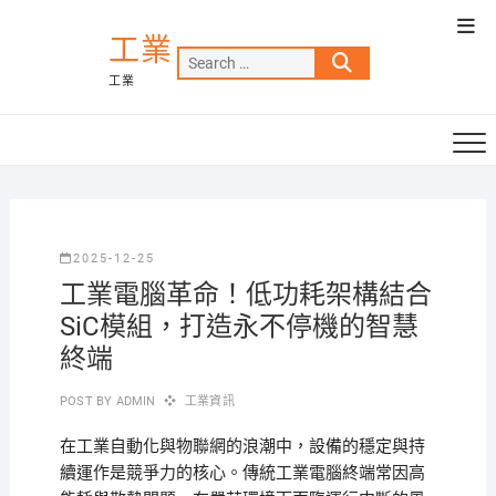
Skip
Top
to
工業
Men
Search
content
工業
…
2025-12-25
工業電腦革命！低功耗架構結合
SiC模組，打造永不停機的智慧
終端
POST BY
ADMIN
工業資訊
在工業自動化與物聯網的浪潮中，設備的穩定與持
續運作是競爭力的核心。傳統工業電腦終端常因高