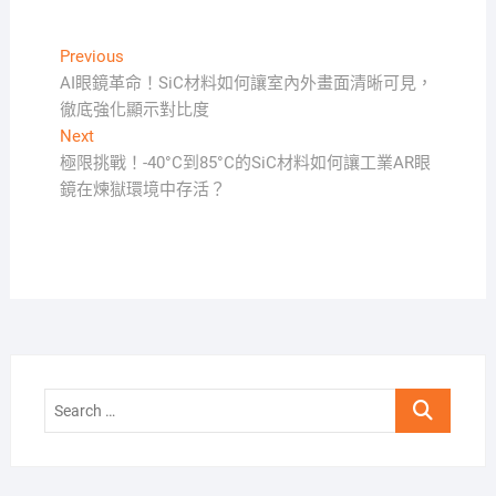
文
Previous
Previous
post:
AI眼鏡革命！SiC材料如何讓室內外畫面清晰可見，
章
徹底強化顯示對比度
導
Next
Next
覽
post:
極限挑戰！-40°C到85°C的SiC材料如何讓工業AR眼
鏡在煉獄環境中存活？
Search
…