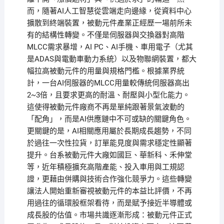
而，隨著AI人工智慧從雲端走向邊緣，從資料中心
擴散到終端裝置，被動元件產業正經歷一場前所未
有的結構性轉變。不僅是伺服器與交換器對高階
MLCC需求暴增，AI PC、AI手機、車用電子（尤其
是ADAS與電動車動力系統）以及物聯網裝置，都大
幅拉高被動元件的用量與規格門檻。根據業界統
計，一台AI伺服器的MLCC用量較傳統伺服器高出
2~3倍，且要求更高的耐溫、耐壓與小型化能力。
這使得被動元件廠商不再是單純跟著景氣波動的
「配角」，而是AI供應鏈中不可或缺的關鍵角色。
更關鍵的是，AI相關應用屬於長期成長趨勢，不同
於過往一次性拉貨，訂單能見度與需求穩定性顯著
提升。台系被動元件大廠如國巨、華新科、禾伸堂
等，近年積極擴充高階產能、投入車用與工規認
證，更藉由併購與技術合作強化競爭力。這些轉變
讓法人開始重新審視被動元件的本益比評價，不再
用過往的循環股框架看待，而是賦予接近半導體或
成長股的估值。市場共識逐漸形成：被動元件正式