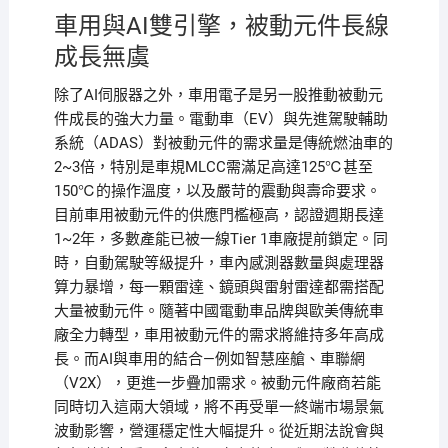
車用與AI雙引擎，被動元件長線
成長無虞
除了AI伺服器之外，車用電子是另一股推動被動元
件成長的強大力量。電動車（EV）與先進駕駛輔助
系統（ADAS）對被動元件的需求量是傳統燃油車的
2~3倍，特別是車規MLCC需滿足高達125℃甚至
150℃的操作溫度，以及嚴苛的震動與壽命要求。
目前車用被動元件的供應門檻極高，認證週期長達
1~2年，多數產能已被一線Tier 1車廠提前鎖定。同
時，自動駕駛等級提升，車內感測器數量與處理器
算力暴增，每一顆雷達、鏡頭與雷射雷達都需搭配
大量被動元件。隨著中國電動車品牌與歐美傳統車
廠全力轉型，車用被動元件的需求將維持多年高成
長。而AI與車用的結合—例如智慧座艙、車聯網
（V2X），更進一步疊加需求。被動元件廠商若能
同時切入這兩大領域，將不再受單一終端市場景氣
波動影響，營運穩定性大幅提升。從近期法說會與