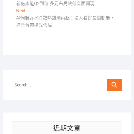
post:
新廠產能Q2到位 多元布局效益全面顯現
章
Next
Next
導
post:
AI伺服器水冷散熱熱潮再起！法人看好長線動能，
覽
這些台廠搶先佈局
Search
…
近期文章