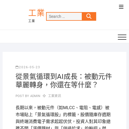
Skip
Top
to
工業
Men
Search
content
工業
…
2026-05-23
從景氣循環到AI成長：被動元件
華麗轉身，你還在等什麼？
POST BY
ADMIN
工業資訊
長期以來，被動元件（如MLCC、電阻、電感）被
市場貼上「景氣循環股」的標籤，股價隨庫存週期
與終端消費電子需求起起伏伏，投資人對其印象總
離不開「漲價題材」與「供過於求」的輪迴。然