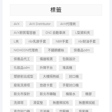
標籤
AVX
AVX Distributor
AVX代理商
AVX鉭質電容器
CNC 自動車床
L型資料夾
L夾
nbr乳膠手套
NBR手套
nbr耐油手套
NICHICON代理商
不鏽鋼螺絲
保養品odm
保養品代工
儀器租賃
包裝設計
化妝品odm
升降平台
堆高機
塑膠射出成型
大樓隔熱紙
封口機
廢氣洗滌塔
悠遊卡套
手壓封口機
新北市探針
新北市轉軸
桶裝水
橡膠
洗滌塔
滑鼠墊
無塵擦拭布
無塵擦拭紙
真空封口機
示波器
空壓機
臭氧機