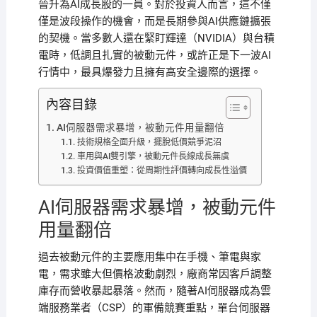
晉升為AI成長股的一員。對於投資人而言，這不僅
僅是波段操作的機會，而是長期參與AI供應鏈擴張
的契機。當多數人還在緊盯輝達（NVIDIA）與台積
電時，低調且扎實的被動元件，或許正是下一波AI
行情中，最具爆發力且擁有高安全邊際的選擇。
內容目錄
AI伺服器需求暴增，被動元件用量翻倍
技術規格全面升級，擺脫低價競爭泥沼
車用與AI雙引擎，被動元件長線成長無虞
投資價值重塑：從周期性評價轉向成長性溢價
AI伺服器需求暴增，被動元件
用量翻倍
過去被動元件的主要應用集中在手機、筆電與家
電，需求雖大但價格波動劇烈，廠商常因客戶調整
庫存而營收暴起暴落。然而，隨著AI伺服器成為雲
端服務業者（CSP）的軍備競賽重點，單台伺服器