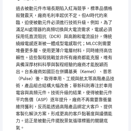
過去被動元件市場長期陷入紅海競爭，標準品價格
殺聲震天，廠商毛利率起伏不定。但AI時代的來
臨，迫使被動元件必須進行技術升級。例如，為了
滿足AI處理器的高頻切換與大電流需求，電感必須
採用低直流阻抗（DCR）與高飽和電流設計，傳統
繞線電感逐漸被一體成型電感取代；MLCC則需要
堆疊更多層、使用更薄介電層材料，同時維持高信
賴性。這些製程挑戰並非所有廠商都能克服，唯有
具備深厚材料科學與製程經驗的廠商才能脫穎而
出。台系廠商如國巨在併購基美（Kemet）、普思
（Pulse）後，取得車用、工規與航太等高階產品技
術，產品組合結構大幅改善；華新科則專注於車用
電容與高頻元件。技術升級的結果，使得被動元件
平均售價（ASP）逐年提升，廠商不再需要靠衝量
維持獲利，反而能透過高階產品綁定大客戶、提供
客製化解決方案，形成更高的客戶黏著度與議價能
力。這正是被動元件擺脫景氣循環標籤的關鍵底
氣。