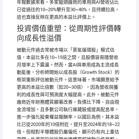
年報數據來看，多家龍頭廠商的車用與AI營收佔比
已從過往的10~20%攀升至30~40%，且持續拉高，
這也直接反映在更高的本益比評價上。
投資價值重塑：從周期性評價轉
向成長性溢價
被動元件過去常被市場以「景氣循環股」模式估
值，本益比多在10~15倍之間，且股價容易隨營收
月增率上下震盪。然而，當AI與車用成為主流成長
動能後，分析師開始以成長股（Growth Stock）的
框架重新評估被動元件。這意味著，市場願意給予
更高的本益比倍數（如20~30倍），因為營收與獲
利的成長性與可預測度大幅提高。此外，被動元件
廠商近年財務體質顯著改善，負債比下降、自由現
金流增加，且多數公司執行庫藏股或提高配息率，
進一步強化股東權益報酬率。以國巨為例，其本益
比已從2020年的10倍附近，提升至2024年的18~22
倍，但相對半導體股仍屬偏低，顯示仍有向上重估