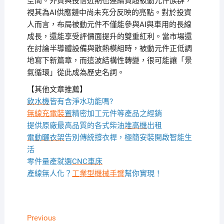
空間。外資與投信近期也連續買超被動元件族群，
視其為AI供應鏈中尚未充分反映的亮點。對於投資
人而言，布局被動元件不僅能參與AI與車用的長線
成長，還能享受評價面提升的雙重紅利。當市場還
在討論半導體設備與散熱模組時，被動元件正低調
地寫下新篇章，而這波結構性轉變，很可能讓「景
氣循環」從此成為歷史名詞。
【其他文章推薦】
飲水機
皆有含淨水功能嗎?
無線充電裝
置
精密加工元件等產品之經銷
提供原廠最高品質的各式柴油
堆高機
出租
電動曬衣架
告別傳統撐衣桿，極簡安裝開啟智能生
活
零件量產就選
CNC車床
產線無人化？
工業型機械手臂
幫你實現！
文
Previous
Previous