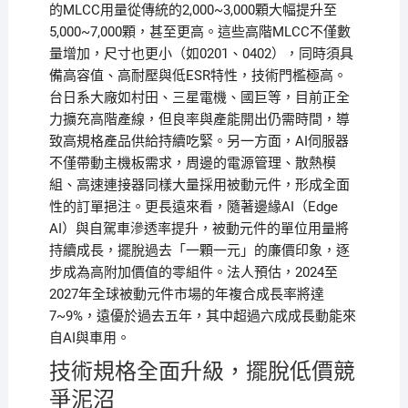
的MLCC用量從傳統的2,000~3,000顆大幅提升至
5,000~7,000顆，甚至更高。這些高階MLCC不僅數
量增加，尺寸也更小（如0201、0402），同時須具
備高容值、高耐壓與低ESR特性，技術門檻極高。
台日系大廠如村田、三星電機、國巨等，目前正全
力擴充高階產線，但良率與產能開出仍需時間，導
致高規格產品供給持續吃緊。另一方面，AI伺服器
不僅帶動主機板需求，周邊的電源管理、散熱模
組、高速連接器同樣大量採用被動元件，形成全面
性的訂單挹注。更長遠來看，隨著邊緣AI（Edge
AI）與自駕車滲透率提升，被動元件的單位用量將
持續成長，擺脫過去「一顆一元」的廉價印象，逐
步成為高附加價值的零組件。法人預估，2024至
2027年全球被動元件市場的年複合成長率將達
7~9%，遠優於過去五年，其中超過六成成長動能來
自AI與車用。
技術規格全面升級，擺脫低價競
爭泥沼