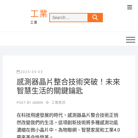
Skip
Top
to
工業
Men
Search
content
工業
…
2025-05-03
感測器晶片整合技術突破！未來
智慧生活的關鍵鑰匙
POST BY
ADMIN
工業資訊
在科技飛速發展的時代，感測器晶片整合技術正悄
然改變我們的生活。這項創新技術將多種感測功能
濃縮在微小晶片中，為物聯網、智慧家居和工業4.0
帶來革命性變革。