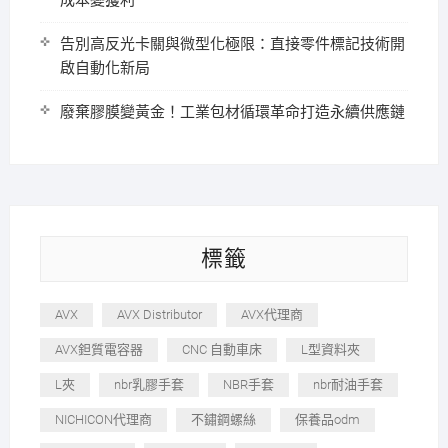
成本變獲利
告別高反光卡關與微型化極限：直接零件標記技術開
啟自動化新局
廢棄膠膜變黃金！工業包材循環革命打造永續供應鏈
標籤
AVX
AVX Distributor
AVX代理商
AVX鉭質電容器
CNC 自動車床
L型資料夾
L夾
nbr乳膠手套
NBR手套
nbr耐油手套
NICHICON代理商
不鏽鋼螺絲
保養品odm