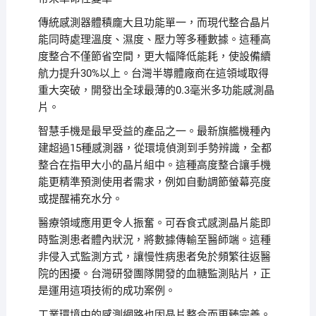
傳統感測器體積龐大且功能單一，而現代整合晶片
能同時處理溫度、濕度、壓力等多種數據。這種高
度整合不僅節省空間，更大幅降低能耗，使設備續
航力提升30%以上。台灣半導體廠商在這領域取得
重大突破，開發出全球最薄的0.3毫米多功能感測晶
片。
智慧手機是最早受益的產品之一。最新旗艦機種內
建超過15種感測器，從環境偵測到手勢辨識，全都
整合在指甲大小的晶片組中。這種高度整合讓手機
能更精準預測使用者需求，例如自動調節螢幕亮度
或提醒補充水分。
醫療領域應用更令人振奮。可吞食式感測晶片能即
時監測患者體內狀況，將數據傳輸至醫師端。這種
非侵入式監測方式，讓慢性病患者免於頻繁往返醫
院的困擾。台灣研發團隊開發的血糖監測貼片，正
是運用這項技術的成功案例。
工業環境中的感測網路也因晶片整合而更臻完善。