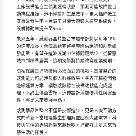
工廠設備能自主偵測運轉狀態，預測可能故障並自
動排程維護。這不僅提升生產效率，更大幅降低工
安事故發生率。台灣工具機大廠導入這套系統後，
設備稼動率提升至95%。
未來五年，感測器晶片整合市場預計將以每年18%
的速度成長。台灣憑藉完整半導體供應鏈和創新研
發能量，有望在這波浪潮中佔據關鍵地位。從智慧
城市到精準農業，這項技術將持續改寫產業規則。
隱私保護是這項技術必須面對的挑戰。高度整合的
感測能力可能涉及個人數據收集，業界正積極開發
邊緣運算方案，讓敏感數據在設備端就能完成處
理，不必上傳至雲端。這種設計兼顧便利性與安全
性，將是未來發展重點。
感測器晶片整合不僅是技術進步，更是人機互動方
式的革新。當環境能主動理解並回應人類需求，科
技與生活的界線將越來越模糊。這或許正是未來智
慧生活的樣貌。