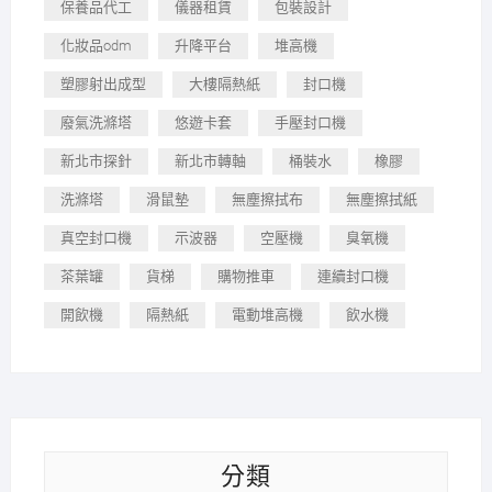
保養品代工
儀器租賃
包裝設計
化妝品odm
升降平台
堆高機
塑膠射出成型
大樓隔熱紙
封口機
廢氣洗滌塔
悠遊卡套
手壓封口機
新北市探針
新北市轉軸
桶裝水
橡膠
洗滌塔
滑鼠墊
無塵擦拭布
無塵擦拭紙
真空封口機
示波器
空壓機
臭氧機
茶葉罐
貨梯
購物推車
連續封口機
開飲機
隔熱紙
電動堆高機
飲水機
分類