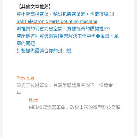
【其他文章推薦】
買不起高檔茶葉，精緻包裝
茶葉罐
，也能撐場面!
SMD electronic parts counting machine
哪裡買的到省力省空間，方便攜帶的
購物推車
?
空壓機
這裡買最划算!為您解決工作中需要風量、風
壓的問題
訂製提供最適合你的
封口機
文
Previous
Previous
post:
矽光子技術革命：台灣半導體產業的下一個黃金十
章
年
導
Next
Next
覽
post:
MEMS感測器革命：改變未來的微型科技奇蹟