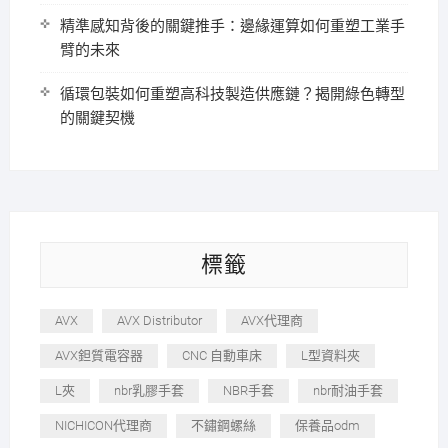
精準感知背後的關鍵推手：邊緣運算如何重塑工業手
臂的未來
循環包裝如何重塑高科技製造供應鏈？揭開綠色轉型
的關鍵契機
標籤
AVX
AVX Distributor
AVX代理商
AVX鉭質電容器
CNC 自動車床
L型資料夾
L夾
nbr乳膠手套
NBR手套
nbr耐油手套
NICHICON代理商
不鏽鋼螺絲
保養品odm