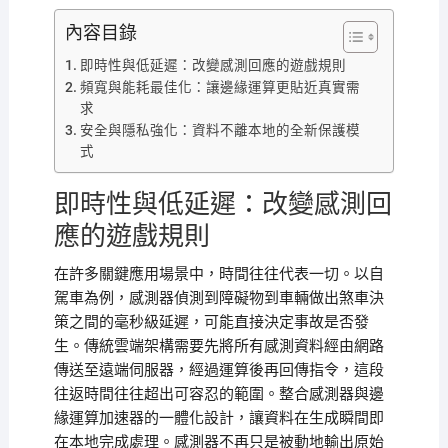
內容目錄
即時性與低延遲：改變感測回應的遊戲規則
頻寬與能耗最佳化：讓邊緣運算更貼近真實需
求
安全與隱私強化：資料不離本地的全新保護模
式
即時性與低延遲：改變感測回
應的遊戲規則
在許多關鍵應用場景中，時間往往代表一切。以自
駕車為例，感測器偵測到障礙物到車輛做出煞車決
策之間的毫秒級延遲，可能直接決定事故是否發
生。傳統雲端架構需要先將所有感測資料經由網路
傳送至遠端伺服器，經過運算後再回傳指令，這段
往返時間往往超出可容忍的範圍。整合感測器與邊
緣運算加速器的一體化設計，讓資料在生成瞬間即
在本地完成處理。感測器不再只是被動地輸出原始