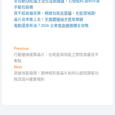
全自動
SMD電子零件技術機器
，方便點料,發料作業
手動包裝機
買不起高檔茶葉，精緻包裝
茶葉罐
，也能撐場面!
晶片良率衝上去！
半導體機械手臂
是關鍵
電動還是柴油？2026 企業
堆高機
選購全攻略
文
Previous
Previous
post:
行動邊緣運算晶片：在耗能與效能之間找尋最佳平
章
衡點
導
Next
Next
覽
post:
突破效能極限！類神經形態晶片如何以超低靜態功
耗改寫AI運算規則