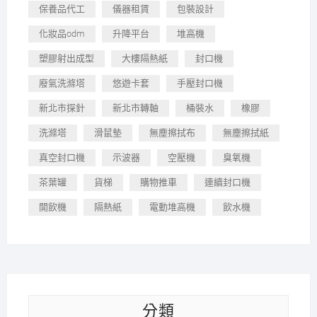
保養品代工
儀器租賃
包裝設計
化妝品odm
升降平台
堆高機
塑膠射出成型
大樓隔熱紙
封口機
廢氣洗滌塔
悠遊卡套
手壓封口機
新北市探針
新北市轉軸
桶裝水
橡膠
洗滌塔
滑鼠墊
無塵擦拭布
無塵擦拭紙
真空封口機
示波器
空壓機
臭氧機
茶葉罐
貨梯
購物推車
連續封口機
開飲機
隔熱紙
電動堆高機
飲水機
分類