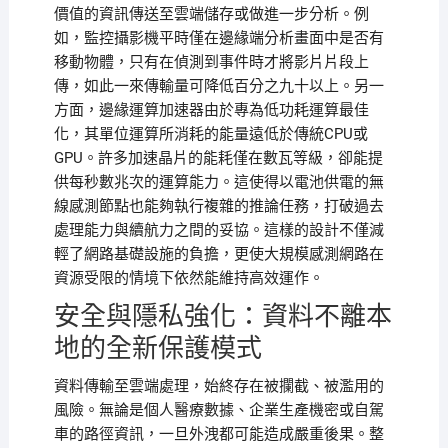
價值的資訊傳送至雲端儲存或做進一步分析。例
如，監控攝影機平時僅在邊緣端分析畫面中是否有
移動物體，只有在偵測到事件時才將影片片段上
傳，如此一來傳輸量可降低百分之九十以上。另一
方面，邊緣運算加速器由於專為低功耗運算最佳
化，其單位運算所消耗的能量遠低於傳統CPU或
GPU。許多加速晶片的能耗僅在數瓦等級，卻能提
供每秒數兆次的運算能力。這使得以電池供電的無
線感測節點也能夠執行複雜的推論任務，打破過去
處理能力與續航力之間的妥協。這樣的設計不僅減
輕了網路基礎設施的負擔，更使大規模感測網路在
資源受限的情境下依然能維持高效運作。
安全與隱私強化：資料不離本
地的全新保護模式
資料傳輸至雲端處理，始終存在被攔截、被濫用的
風險。無論是個人醫療數據、企業生產機密或自駕
車的路徑資訊，一旦外洩都可能造成嚴重後果。整