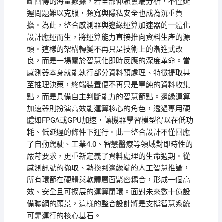
斷回傳的海量數據，若全部仰賴雲端分析，不僅延
遲問題難以克服，頻寬與隱私安全也成為沉重負
擔。為此，整合感測器與邊緣運算加速器的一體化
設計應運而生，將運算能力直接推向資料生產的源
頭。這樣的架構轉變不再只是技術上的漸進式改
良，而是一場關於智慧化即時反應的深度革命。當
感測器本身就能執行部分資料預處理、特徵提取甚
至推理決策，終端裝置便不再只是單純的資料收集
點，而是具備自主判斷能力的智慧節點。邊緣運算
加速器則扮演高效能運算核心的角色，透過專用硬
體如FPGA或GPU加速，讓機器學習模型得以在低功
耗、低延遲的條件下運行。此一整合設計不僅回應
了自動駕駛、工業4.0、智慧醫療等領域對即時性的
嚴苛要求，更重新定義了資料處理的生命週期。從
感測訊號的擷取、轉換到邊緣端的人工智慧推論，
所有環節在硬體與軟體層面緊密耦合，形成一個高
效、安全且可擴展的運算閉環。面對未來數十億設
備聯網的願景，這樣的整合設計將是支撐智慧系統
可靠運行的核心基石。