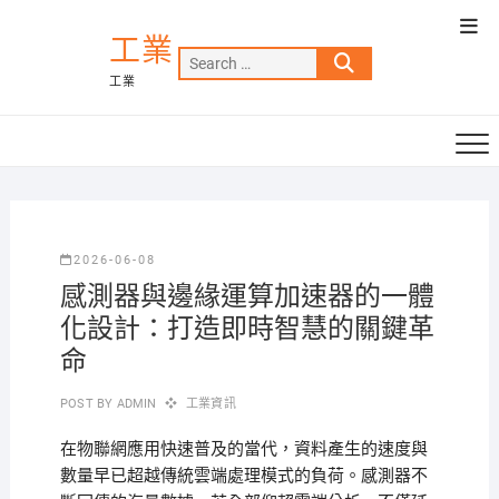
Skip
Top
to
工業
Men
Search
content
工業
…
2026-06-08
感測器與邊緣運算加速器的一體
化設計：打造即時智慧的關鍵革
命
POST BY
ADMIN
工業資訊
在物聯網應用快速普及的當代，資料產生的速度與
數量早已超越傳統雲端處理模式的負荷。感測器不