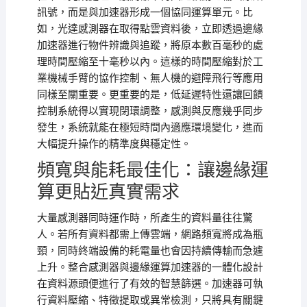
訊號，而是與加速器形成一個協同運算單元。比
如，光達感測器在取得點雲資料後，立即透過邊緣
加速器進行物件辨識與追蹤，將原本數百毫秒的處
理時間壓縮至十毫秒以內。這樣的時間壓縮對於工
業機械手臂的協作控制、無人機的避障飛行等應用
同樣至關重要。更重要的是，低延遲特性還讓回饋
控制系統得以實現閉環調整，感測與反應幾乎同步
發生，系統就能在極短時間內適應環境變化，進而
大幅提升操作的精準度與穩定性。
頻寬與能耗最佳化：讓邊緣運
算更貼近真實需求
大量感測器同時運作時，所產生的資料量往往驚
人。若所有資料都需上傳雲端，網路頻寬將成為瓶
頸，同時終端設備的耗電量也會因持續傳輸而急遽
上升。整合感測器與邊緣運算加速器的一體化設計
在資料源頭便進行了有效的智慧篩選。加速器可執
行資料壓縮、特徵提取或異常檢測，只將具有關鍵