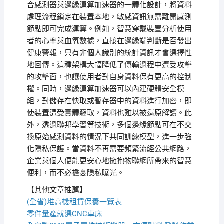
合感測器與邊緣運算加速器的一體化設計，將資料
處理流程鎖定在裝置本地，敏感資訊無需離開感測
節點即可完成運算。例如，智慧穿戴裝置分析使用
者的心率與血氧數據，直接在邊緣端判斷是否發出
健康警報，只有非個人識別的統計資訊才會選擇性
地回傳。這種架構大幅降低了傳輸過程中遭受攻擊
的攻擊面，也讓使用者對自身資料保有更高的控制
權。同時，邊緣運算加速器可以內建硬體安全模
組，對儲存在快取或暫存器中的資料進行加密，即
使裝置遭受實體竊取，資料也難以被還原解讀。此
外，透過聯邦學習等技術，多個邊緣節點可在不交
換原始感測資料的情況下共同訓練模型，進一步強
化隱私保護。當資料不再需要頻繁流經公共網路，
企業與個人便能更安心地擁抱物聯網所帶來的智慧
便利，而不必擔憂隱私曝光。
【其他文章推薦】
(全省)
堆高機
租賃保養一覽表
零件量產就選
CNC車床