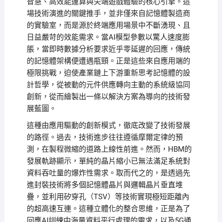
智慧、高效能運算與尖端遊戲體驗的核心引擎。這
場技術演進的關鍵推手，並非僅來自記憶體製造商
的實驗室，而是源於終端應用場景中不斷湧現、且
日益嚴苛的效能需求。當AI模型參數以驚人速度膨
脹，當即時數據分析要求近乎零延遲的回應，傳統
的記憶體架構便遭遇瓶頸。正是這些來自應用端的
極限挑戰，迫使產業鏈上下游重新思考記憶體的設
計哲學，從被動的元件供應轉向主動的系統級協同
創新，從而繪製出一條以解決方案為導向的技術發
展藍圖。
這種由應用驅動的創新模式，徹底改變了技術發展
的路徑。過去，技術進步往往遵循摩爾定律的預
測，在製程微縮的道路上線性前進。然而，HBM的
發展軌跡顯示，單純的晶片縮小已無法滿足系統對
資料吞吐量的爆炸性需求。取而代之的，是透過先
進封裝技術將多個記憶體晶片與邏輯晶片垂直堆
疊，並利用矽穿孔（TSV）等技術實現極短距離內
的超高速互連。這種立體化的整合思維，正是為了
回應AI訓練中海量資料平行處理的需求，以及5G通