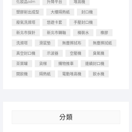
化妝品odm
升降平台
堆高機
塑膠射出成型
大樓隔熱紙
封口機
廢氣洗滌塔
悠遊卡套
手壓封口機
新北市探針
新北市轉軸
桶裝水
橡膠
洗滌塔
滑鼠墊
無塵擦拭布
無塵擦拭紙
真空封口機
示波器
空壓機
臭氧機
茶葉罐
貨梯
購物推車
連續封口機
開飲機
隔熱紙
電動堆高機
飲水機
分類