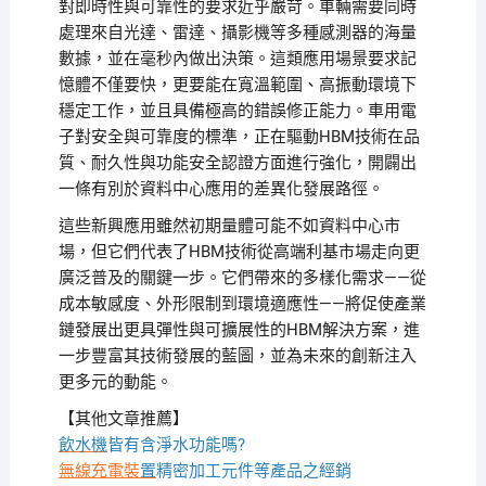
對即時性與可靠性的要求近乎嚴苛。車輛需要同時
處理來自光達、雷達、攝影機等多種感測器的海量
數據，並在毫秒內做出決策。這類應用場景要求記
憶體不僅要快，更要能在寬溫範圍、高振動環境下
穩定工作，並且具備極高的錯誤修正能力。車用電
子對安全與可靠度的標準，正在驅動HBM技術在品
質、耐久性與功能安全認證方面進行強化，開闢出
一條有別於資料中心應用的差異化發展路徑。
這些新興應用雖然初期量體可能不如資料中心市
場，但它們代表了HBM技術從高端利基市場走向更
廣泛普及的關鍵一步。它們帶來的多樣化需求——從
成本敏感度、外形限制到環境適應性——將促使產業
鏈發展出更具彈性與可擴展性的HBM解決方案，進
一步豐富其技術發展的藍圖，並為未來的創新注入
更多元的動能。
【其他文章推薦】
飲水機
皆有含淨水功能嗎?
無線充電裝
置
精密加工元件等產品之經銷