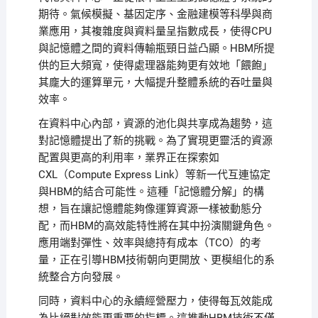
期待。氣候模擬、基因定序、金融建模等科學與商
業應用，其複雜度與資料量呈指數成長，使得CPU
與記憶體之間的資料傳輸瓶頸日益凸顯。HBM所提
供的巨大頻寬，使得處理器能夠更有效地「餵飽」
其龐大的運算單元，大幅提升整體系統的吞吐量與
效率。
在資料中心內部，資源的池化與共享成為趨勢，這
對記憶體提出了新的挑戰。為了實現更靈活的資源
配置與更高的利用率，業界正在探索如
CXL（Compute Express Link）等新一代互連協定
與HBM的結合可能性。這種「記憶體分解」的構
想，旨在讓記憶體能夠像運算資源一樣被動態分
配，而HBM的高效能特性將在其中扮演關鍵角色。
應用端對彈性、效率與總持有成本（TCO）的考
量，正在引導HBM技術朝向更開放、更模組化的系
統整合方向發展。
同時，資料中心的永續經營壓力，使得每瓦效能成