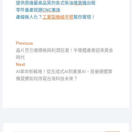
提供原廠最高品質的各式柴油
堆高機
出租
零件量產就選
CNC車床
產線無人化？
工業型機械手臂
幫你實現！
文
Previous
Previous
post:
晶片荒引爆價格與利潤狂潮！半導體產業迎來黃金
章
時代
導
Next
Next
覽
post:
AI革命新戰場！從生成式AI到產業AI，背後硬體軍
備競賽如何改寫台灣科技未來？