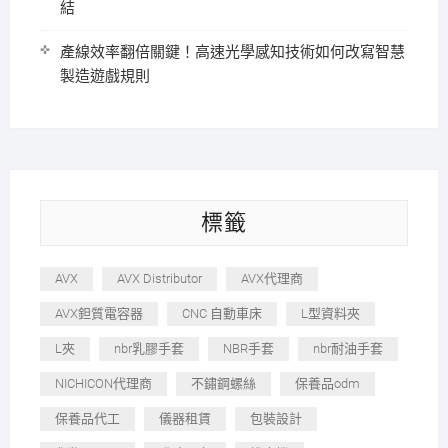
結
產線效率翻倍關鍵！高速光學感知技術如何改寫智慧
製造遊戲規則
標籤
AVX
AVX Distributor
AVX代理商
AVX鉭質電容器
CNC 自動車床
L型資料夾
L夾
nbr乳膠手套
NBR手套
nbr耐油手套
NICHICON代理商
不鏽鋼螺絲
保養品odm
保養品代工
儀器租賃
包裝設計