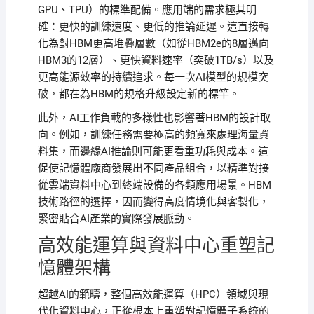
GPU、TPU）的標準配備。應用端的需求極其明
確：更快的訓練速度、更低的推論延遲。這直接轉
化為對HBM更高堆疊層數（如從HBM2e的8層邁向
HBM3的12層）、更快資料速率（突破1TB/s）以及
更高能源效率的持續追求。每一次AI模型的規模突
破，都在為HBM的規格升級設定新的標竿。
此外，AI工作負載的多樣性也影響著HBM的設計取
向。例如，訓練任務需要極高的頻寬來處理海量資
料集，而邊緣AI推論則可能更看重功耗與成本。這
促使記憶體廠商發展出不同產品組合，以精準對接
從雲端資料中心到終端設備的各類應用場景。HBM
技術路徑的選擇，因而變得高度情境化與客製化，
緊密貼合AI產業的實際發展脈動。
高效能運算與資料中心重塑記
憶體架構
超越AI的範疇，整個高效能運算（HPC）領域與現
代化資料中心，正從根本上重塑對記憶體子系統的