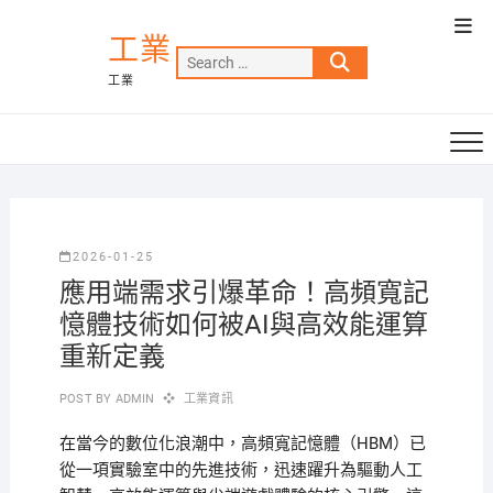
Skip
Top
to
工業
Men
Search
content
工業
…
2026-01-25
應用端需求引爆革命！高頻寬記
憶體技術如何被AI與高效能運算
重新定義
POST BY
ADMIN
工業資訊
在當今的數位化浪潮中，高頻寬記憶體（HBM）已
從一項實驗室中的先進技術，迅速躍升為驅動人工