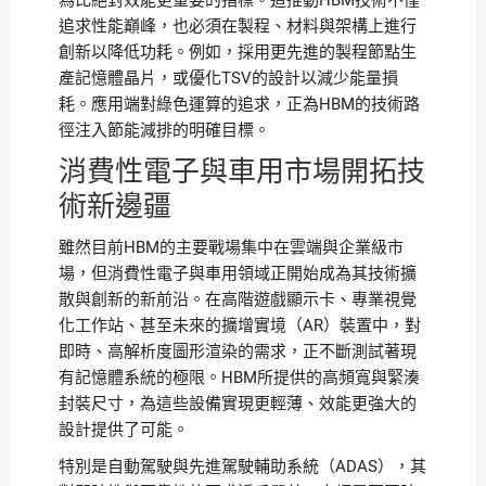
為比絕對效能更重要的指標。這推動HBM技術不僅
追求性能巔峰，也必須在製程、材料與架構上進行
創新以降低功耗。例如，採用更先進的製程節點生
產記憶體晶片，或優化TSV的設計以減少能量損
耗。應用端對綠色運算的追求，正為HBM的技術路
徑注入節能減排的明確目標。
消費性電子與車用市場開拓技
術新邊疆
雖然目前HBM的主要戰場集中在雲端與企業級市
場，但消費性電子與車用領域正開始成為其技術擴
散與創新的新前沿。在高階遊戲顯示卡、專業視覺
化工作站、甚至未來的擴增實境（AR）裝置中，對
即時、高解析度圖形渲染的需求，正不斷測試著現
有記憶體系統的極限。HBM所提供的高頻寬與緊湊
封裝尺寸，為這些設備實現更輕薄、效能更強大的
設計提供了可能。
特別是自動駕駛與先進駕駛輔助系統（ADAS），其