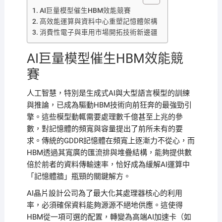
AI巨量模型催生HBM效能競賽
高效能運算與資料中心重塑記憶體架構
消費性電子與車用市場開拓技術新邊疆
AI巨量模型催生HBM效能競
賽
人工智慧，特別是生成式AI與大型語言模型的訓練
與推論，已成為驅動HBM技術向前狂奔的最強勁引
擎。這些模型動輒需要處理數千億甚至上兆的參
數，對記憶體的頻寬與容量提出了前所未有的要
求。傳統的GDDR記憶體在頻寬上逐漸力不從心，而
HBM透過其寬廣的匯流排與堆疊結構，能夠提供數
倍於前者的資料傳輸速率，恰好成為緩解AI運算中
「記憶體牆」瓶頸的關鍵解方。
AI晶片設計公司為了最大化其處理器核心的利用
率，必須確保資料能夠源源不絕地供應。這使得
HBM從一項可選的配置，轉變為高端AI加速卡（如