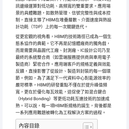
訊邊緣運算對低功耗、高頻寬的雙重要求。應用場
景的具體難題，如散熱管理、信號完整性與成本控
制，直接主導了HBM在堆疊層數、介面速度與熱設
計功耗（TDP）上的每一次關鍵迭代。
從更宏觀的視角看，HBM的技術路徑已成為一個生
態系協作的典範。它不再是記憶體廠商的獨角戲，
而是需要與晶圓代工廠、封測廠、IC設計公司乃至
最終的系統整合商（如雲端服務提供商與車用電子
製造商）緊密合作。應用端客戶的規格定義與效能
反饋，直接影響了從設計、製造到封裝的每一個環
節。例如，為了滿足下一代資料中心對能源效率的
嚴苛標準，HBM的研發重點不僅在於提升峰值頻
寬，更在於優化每瓦效能，這促使了如混合鍵合
（Hybrid Bonding）等更低功耗互連技術的加速成
熟。可以說，每一項HBM新規格的誕生，背後都是
一系列應用難題被轉化為工程解決方案的過程。
內容目錄