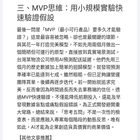
三、MVP思維：用小規模實驗快
速驗證假設
最後一問是「MVP（最小可行產品）要多久才能驗
證？」這是最容易被忽略、卻也是最關鍵的環節。
與其花一年打造完美模型，不如先用兩個月做出一
個簡陋但可運行的原型，直接放到真實場景測試。
台灣某物流公司想用AI預測配送延遲，他們先用三
個月的歷史數據加上簡單的迴歸模型，就發現預測
準確率已能達到七成。雖然粗糙，但已足夠讓營運
團隊買單，後續再逐步迭代。若一開始就追求完
美，反而會因為時間過長而失去業務端的信任。透
過MVP快速驗證，不僅能降低前期投入，還能及早
發現數據盲點或痛點假設錯誤，為正式開發避開重
大彎路。總結來說，「思考五問」不是一次性的檢
查表，而是應融入專案每個階段的動態反思，唯有
如此，AI才能為企業創造貨真價實的商業價值。
【其他文章推薦】