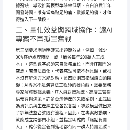
據殘缺，導致推薦模型準確率低落，白白浪費半年
開發時間。唯有當痛點足夠痛、數據足夠優，才值
得進入下一階段。
二、量化效益與跨域協作：讓AI
專案不再孤軍奮戰
第三問要求團隊明確寫出預期效益，例如「減少
30%客訴處理時間」或「節省每年200萬人工成
本」。這些數字必須來自業務單位，而非IT部門的
空想。若無法量化，代表痛點可能不夠具體，或根
本沒有解決方案能對應。第四問則直指組織面的障
礙：AI專案不是演算法工程師的獨角戲，需要業務
專家解釋數據意義、IT人員對接系統、高層主管提
供預算與決策。許多台灣傳產的失敗案例，正是因
為資訊長與生產線主管各說各話，導致模型做出來
了卻無法整合進既有流程。因此，在專案啟動前，
就應成立跨部門小組，並指定明確的「痛點負責
人」，確保從定義到落地都有同一群人持續追蹤。