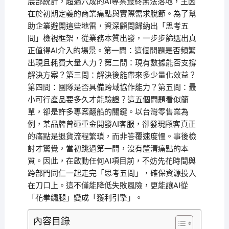
展部統計，超過六成的AI專案最終無法落地，主因
在於初期定義的商業痛點與實際需求脫節。為了幫
助企業避開這些地雷，資深顧問歸納出「思考五
問」檢視框架，從業務本質出發，一步步篩選出真
正值得AI介入的場景。第一問：這個問題是否頻繁
出現且耗費大量人力？第二問：現有數據能否支撐
解決方案？第三問：解決後能帶來多少量化效益？
第四問：團隊是否具備跨域協作能力？第五問：最
小可行產品要多久才能驗證？這五個問題看似簡
單，卻是許多專案翻船的關鍵。以台灣零售業為
例，某品牌曾砸重金開發AI客服，卻發現顧客真正
的痛點是退貨流程繁瑣，而非答覆速度慢。事後檢
討才驚覺，當初跳過第一問，沒有釐清痛點的本
質。因此，在啟動任何AI項目前，不妨先花時間與
跨部門同仁一起走完「思考五問」，確保資源投入
在刀口上。這不僅能降低失敗風險，更能讓AI從
「花拳繡腿」變成「獲利引擎」。
內容目錄