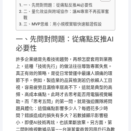
一、先問對問題：從痛點反推AI必要性
二、量化效益與跨域協作：讓AI專案不再孤軍奮
戰
三、MVP思維：用小規模實驗快速驗證假設
一、先問對問題：從痛點反推AI
必要性
許多企業總是先看技術趨勢，再想怎麼套用到業務
上，這種「技術先行」的做法往往導致專案失焦。
真正有效的策略，是從日常營運中最讓人頭痛的環
節下手。例如，製造業的品質檢測若仍依賴人工目
視，容易疲勞且漏檢率居高不下，這就是典型的高
頻、高成本痛點。此時才去思考能否用電腦視覺輔
助。而「思考五問」的第一問，就是強迫團隊將問
題具體化：這個痛點影響多少人？每週花多少時
間？錯誤造成的損失有多大？若數據顯示影響極
小，即便AI技術再炫，也該果斷放棄。另方面，第
二問則檢視數據品質——台灣某電商曾因用戶行為數