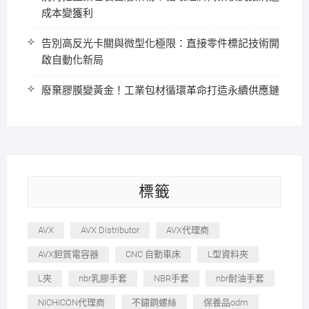
成本變獲利
告別高反光卡關與微型化極限：直接零件標記技術開
啟自動化新局
廢棄膠膜變黃金！工業包材循環革命打造永續供應鏈
標籤
AVX
AVX Distributor
AVX代理商
AVX鉭質電容器
CNC 自動車床
L型資料夾
L夾
nbr乳膠手套
NBR手套
nbr耐油手套
NICHICON代理商
不鏽鋼螺絲
保養品odm