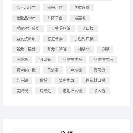
保養品代工
儀器租賃
包裝設計
化妝品odm
升降平台
堆高機
塑膠射出成型
大樓隔熱紙
封口機
廢氣洗滌塔
悠遊卡套
手壓封口機
新北市探針
新北市轉軸
桶裝水
橡膠
洗滌塔
滑鼠墊
無塵擦拭布
無塵擦拭紙
真空封口機
示波器
空壓機
臭氧機
茶葉罐
貨梯
購物推車
連續封口機
開飲機
隔熱紙
電動堆高機
飲水機