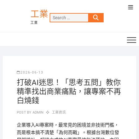
Skip
Top
to
工業
Men
Search
content
工業
…
2026-06-13
打破AI迷思！「思考五問」教你
精準找出商業痛點，讓專案不再
白燒錢
POST BY
ADMIN
工業資訊
企業導入AI專案時，最常見的困境並非技術門檻，
而是根本搞不清楚「為何而戰」。根據台灣數位發