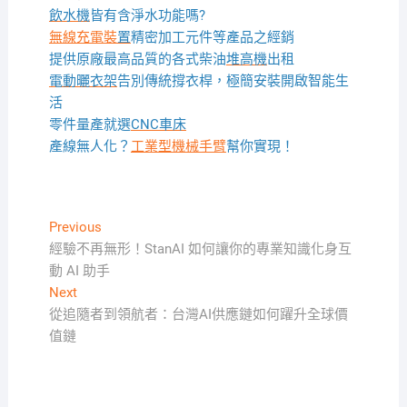
飲水機
皆有含淨水功能嗎?
無線充電裝
置
精密加工元件等產品之經銷
提供原廠最高品質的各式柴油
堆高機
出租
電動曬衣架
告別傳統撐衣桿，極簡安裝開啟智能生
活
零件量產就選
CNC車床
產線無人化？
工業型機械手臂
幫你實現！
文
Previous
Previous
post:
經驗不再無形！StanAI 如何讓你的專業知識化身互
章
動 AI 助手
導
Next
Next
覽
post:
從追隨者到領航者：台灣AI供應鏈如何躍升全球價
值鏈