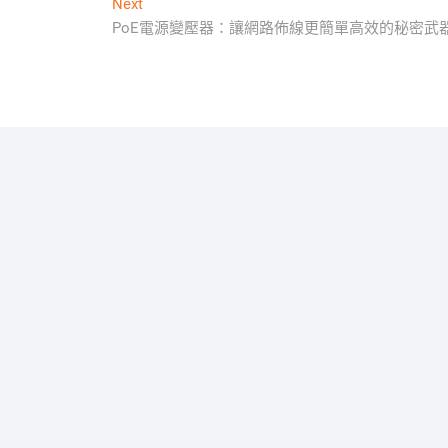
Next
Next
post:
PoE電源變壓器：讓網路佈線更簡單高效的秘密武