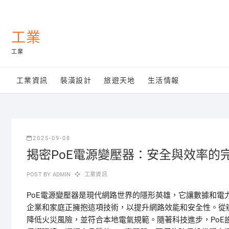
Skip
to
content
工業
工業
工業資訊
裝潢設計
旅遊天地
生活情報
2025-09-08
揭密PoE電源變壓器：安全與效率的
POST BY
ADMIN
工業資訊
PoE電源變壓器是現代網路世界的隱形英雄，它讓數據和
企業和家庭正擁抱這項技術，以提升網路效能和安全性。從
降低火災風險，並符合本地電氣規範。隨著科技進步，Po