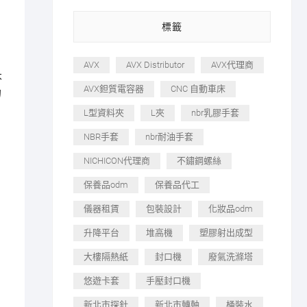
標籤
AVX
AVX Distributor
AVX代理商
本
AVX鉭質電容器
CNC 自動車床
的
L型資料夾
L夾
nbr乳膠手套
NBR手套
nbr耐油手套
NICHICON代理商
不鏽鋼螺絲
保養品odm
保養品代工
儀器租賃
包裝設計
化妝品odm
升降平台
堆高機
塑膠射出成型
大樓隔熱紙
封口機
廢氣洗滌塔
悠遊卡套
手壓封口機
新北市探針
新北市轉軸
桶裝水