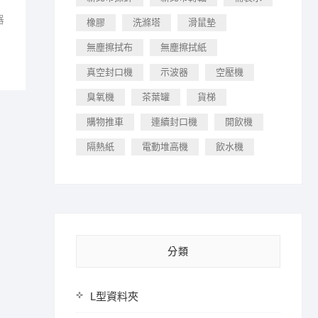
器
橡膠
洗滌塔
滑鼠墊
無塵擦拭布
無塵擦拭紙
真空封口機
示波器
空壓機
臭氧機
茶葉罐
貨梯
購物推車
連續封口機
開飲機
隔熱紙
電動堆高機
飲水機
分類
L型資料夾