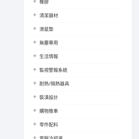
橡膠
清潔器材
滑鼠墊
無塵專用
生活情報
監視警報系統
耐熱/隔熱器具
裝潢設計
購物推車
零件配料
電腦冷卻液