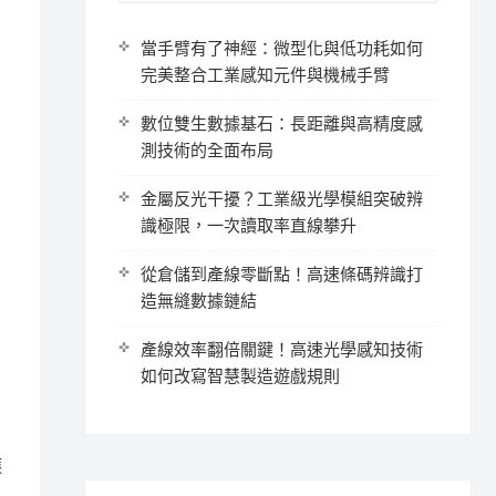
當手臂有了神經：微型化與低功耗如何
完美整合工業感知元件與機械手臂
數位雙生數據基石：長距離與高精度感
測技術的全面布局
金屬反光干擾？工業級光學模組突破辨
識極限，一次讀取率直線攀升
從倉儲到產線零斷點！高速條碼辨識打
造無縫數據鏈結
產線效率翻倍關鍵！高速光學感知技術
如何改寫智慧製造遊戲規則
護