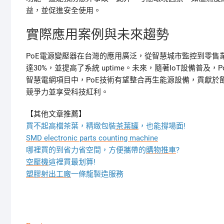
益，並促進安全使用。
實際應用案例與未來趨勢
PoE電源變壓器在台灣的應用廣泛，從智慧城市監控到零售業
達30%，並提高了系統 uptime。未來，隨著IoT設備
智慧電網項目中，PoE技術有望整合再生能源設備，貢獻
競爭力並享受科技紅利。
【其他文章推薦】
買不起高檔茶葉，精緻包裝
茶葉罐
，也能撐場面!
SMD electronic parts counting machine
哪裡買的到省力省空間，方便攜帶的
購物推車
?
空壓機
這裡買最划算!
塑膠射出工廠
一條龍製造服務