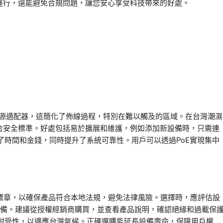
運行，還能避免合規問題，讓您安心享受科技帶來的好處。
te 電源適配器，這簡化了佈線過程，特別在難以觸及的區域。在台灣潮濕
符合安全標準。好處包括易於擴展和維護，例如添加新設備時，只需連
了時間和金錢，同時提升了系統可靠性。用戶可以透過PoE實現集中
全標章，以確保產品符合本地法規，避免法律風險。選擇時，應評估設
設備。建議從授權經銷商購買，並查看產品說明，確認絕緣和過載保
耐受性，以適應台灣氣候。正確選購能延長設備壽命，保障用戶權