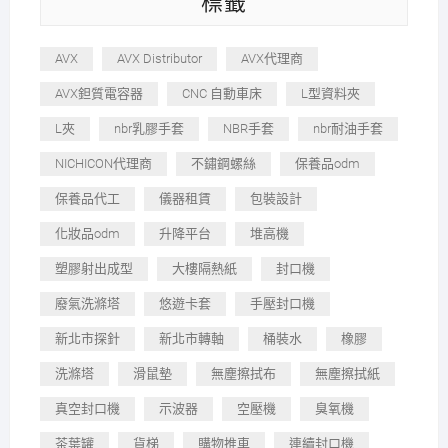
標籤
AVX
AVX Distributor
AVX代理商
AVX鉭質電容器
CNC 自動車床
L型資料夾
L夾
nbr乳膠手套
NBR手套
nbr耐油手套
NICHICON代理商
不鏽鋼螺絲
保養品odm
保養品代工
儀器租賃
包裝設計
化妝品odm
升降平台
堆高機
塑膠射出成型
大樓隔熱紙
封口機
廢氣洗滌塔
悠遊卡套
手壓封口機
新北市探針
新北市轉軸
桶裝水
橡膠
洗滌塔
滑鼠墊
無塵擦拭布
無塵擦拭紙
真空封口機
示波器
空壓機
臭氧機
茶葉罐
貨梯
購物推車
連續封口機