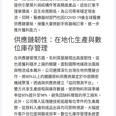
提供引擎葉片與結構件等高精度產品。這些訂單不
僅單價高，且生命周期長，為公司帶來穩定現金
流。同時，醫療器材部門也因COVID-19後全球醫療
供應鏈重組，接獲大量微創手術器械訂單，進一步
推升獲利能力。
供應鏈韌性：在地化生產與數
位庫存管理
在供應鏈管理方面，毛利質變展現出高度韌性，這
也是獲利穩步上揚的關鍵。面對國際地緣政治風險
與物流成本飆升，公司選擇深化台灣在地供應鏈合
作，將80%以上的關鍵原料供應商鎖定於中部精密
機械聚落。透過與供應商建立「協同預測平台」，
雙方共享生產排程與庫存數據，使原物料到貨準確
率從85%提升至98%，避免因缺料導致的停工損失。
此外，公司導入區塊鏈技術追蹤每位零件的生產履
歷，從原料入廠到成品出貨均可即時溯源，大幅提
升客戶信任度與驗收效率。數位化庫存管理系統更