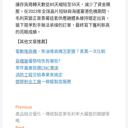
讓存貨周轉天數從85天縮短至55天，減少了資金積
壓。在2023年全球晶片短缺與海運塞港危機期間，
毛利質變正是靠著這套供應鏈體系維持穩定出貨，
搶下競爭對手無法承接的訂單，最終寫下獲利新高
的亮眼成績。
【其他文章推薦】
電動
堆高機
、柴油堆高機怎麼選？差異一次比較
貨櫃屋
優勢特性有哪些?
零件量產就選
CNC車床
消防工程
交給專業來搞定
塑膠射出工廠
一條龍製造服務
文
Previous
Previous
post:
產品組合優化，傳統製造業毛利率大躍進的關鍵策
章
略
導
Next
Next