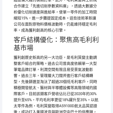
體設備大廠的長期訂單。此外，毛利質變與工研院
合作建立「先進切削參數資料庫」，透過大數據分
析優化切削速度與進給率，使單一零件的加工時間
縮短15%，進一步攤提固定成本。這些技術革新讓
公司在面對原物料價格波動時，仍能維持穩定毛利
率，成為獲利創高的核心引擎。
客戶結構優化：聚焦高毛利利
基市場
獲利創歷史新高的另一大功臣，是毛利質變主動調
整客戶組合的策略。過去公司曾高度依賴單一大型
筆電品牌訂單，利潤空間有限且易受景氣波動影
響。過去三年，管理層大刀闊斧進行客戶結構轉
型，先後篩選並淘汰了超過20個低毛利客戶，同時
積極開發航太、醫材與半導體設備等高階領域的國
際客戶。目前該類客戶營收佔比已從2020年的30%
提升至65%，平均毛利率更從18%躍升至35%。以航
太零件為例，毛利質變取得AS9100D航太品質認證
後，成功打入美國波音與歐洲空中巴士的供應鏈，