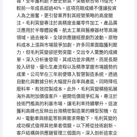
報，全年獲利創下歷史新高，突破新台幣15億元，
較前一年成長超過40%。這項亮眼成績不僅讓投資
人為之振奮，更引發業界對其經營策略的高度關
注。毛利質變專注於高精度金屬零件加工，產品廣
泛應用於半導體設備、航太工業與醫療器材等高端
領域。過去幾年，全球供應鏈經歷劇烈波動，原物
料成本上漲與市場競爭加劇，許多同業面臨獲利壓
力，但毛利質變卻逆勢突圍，交出令人驚艷的成績
單。深入分析後發現，其成功並非偶然，而是長期
投入研發、優化生產流程以及精準掌握市場趨勢的
成果。公司早在三年前便導入智慧製造系統，透過
自動化與數據分析大幅提升良率與產能，同時降低
廢料率，有效控製成本。此外，毛利質變積極拓展
海外高附加價值客戶，避開低價競爭紅海，專注於
技術門檻高的利基市場，讓毛利率持續攀升。這波
獲利高峰也反映出台灣精密製造業的轉型契機，在
AI、電動車與綠能等新興需求帶動下，毛利質變的
成功模式值得其他業者借鏡。以下將從技術創新、
客戶結構與供應鏈管理三個面向，深入剖析這家企