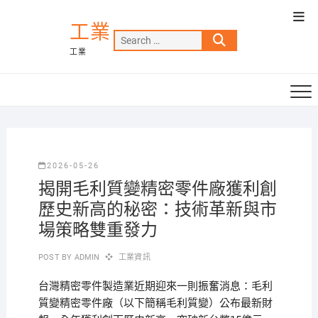
Skip
Top
to
工業
Men
Search
content
工業
…
2026-05-26
揭開毛利質變精密零件廠獲利創
歷史新高的秘密：技術革新與市
場策略雙重發力
POST BY
ADMIN
工業資訊
台灣精密零件製造業近期迎來一則振奮消息：毛利
質變精密零件廠（以下簡稱毛利質變）公布最新財