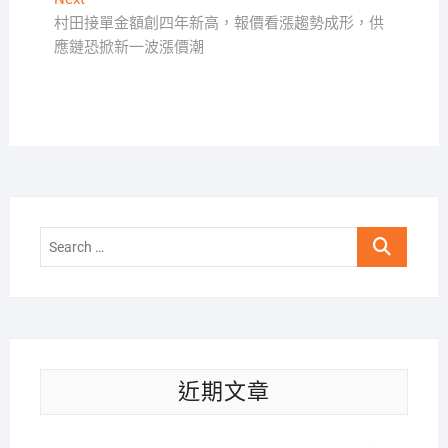
覽
post:
村田接單金額創四年新高，報價看漲趨勢成形，供
應鏈恐掀新一波漲價潮
Search
…
近期文章