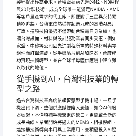
製程提出極高要求。台積電憑藉先進的N2、N3製程
與3D封裝技術，成為全球唯一能滿足NVIDIA、AMD
等客戶量產需求的代工廠。即便對手三星與英特爾
積極追趕，台積電依然穩握超過九成的高階AI晶片
訂單。這項技術優勢不僅帶動台積電自身業績，也
讓台灣設備、材料與設計服務業者同步受惠，例如
家登、中砂等公司因先進製程所需的特殊材料與零
組件而訂單滿載。從手機晶片到AI加速器，台廠成
功實現技術轉型，並在全球半導體供應鏈中建立難
以取代的地位。
從手機到AI，台灣科技業的轉
型之路
過去台灣科技業高度依賴智慧型手機市場，一旦手
機出貨下滑，整個供應鏈便陷入恐慌。如今AI伺服
器崛起，不僅填補手機衰退的缺口，更開啟全新的
成長曲線。業者開始將過去的MEMS、相機模組、
連接器技術轉向車用與工業應用，並積極投入AI邊