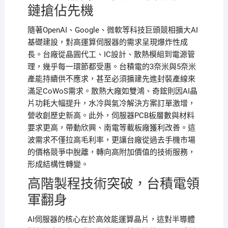
鏈搶佔先機
隨著OpenAI、Google、微軟等科技巨頭競相擴大AI
基礎建設，對高運算伺服器的需求呈現爆炸性成
長。台廠從晶圓代工、IC設計、散熱模組到電源管
理，幾乎每一環節都受惠。台積電的3奈米與5奈米
產能持續供不應求，甚至必須擴建先進封裝產線來
滿足CoWoS需求。散熱大廠如雙鴻、奇鋐則因AI晶
片功耗大幅提升，水冷與氣冷解決方案訂單激增，
營收創歷史新高。此外，伺服器PCB板層數與材料
要求更高，帶動欣興、南電等載板廠獲利改善。這
波需求不僅拉高毛利率，更讓台廠從過去手機市場
的價格競爭中脫離，轉向高附加價值的技術服務，
形成結構性轉變。
高階製程技術突破，台積電領
軍翻身
AI伺服器的核心在於高效能運算晶片，這對半導體