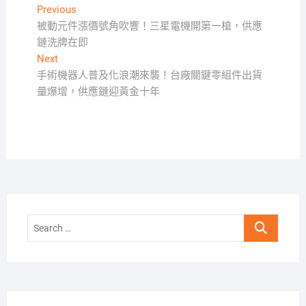
文
Previous
Previous
post:
被動元件漲價號角吹響！三星電機開第一槍，供應
章
鏈洗牌在即
導
Next
Next
覽
post:
手術機器人普及化浪潮來襲！台廠關鍵零組件出貨
量爆增，供應鏈迎黃金十年
Search
…