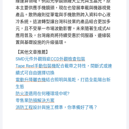
緣運算領域。例如光學鏡頭廠大立光與玉晶光，原
本主要供應手機鏡頭，現在也發展車載與機器視覺
產品。散熱廠則從筆電與手機散熱跨入資料中心液
冷系統。這波轉型讓台灣科技業的產品組合更加多
元，且不受單一市場波動影響。未來隨著生成式AI
應用普及，台灣廠商將持續受惠於伺服器、邊緣裝
置與基礎設施的升級循環。
【其他文章推薦】
SMD元件外觀瑕疵
CCD外觀檢查包裝
Tape Reel手動包裝機
配合載帶之特性，間斷式或連
續式可自由選擇切換
電動升降曬衣機
結合照明與風乾，打造全能陽台新
生態
防火漆
適用在何種環境中呢?
零售業
防損解決方案
消防工程
設計與施工標準，你準備好了嗎？