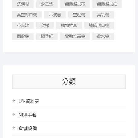
洗滌塔
滑鼠墊
無塵擦拭布
無塵擦拭紙
真空封口機
示波器
空壓機
臭氧機
茶葉罐
貨梯
購物推車
連續封口機
開飲機
隔熱紙
電動堆高機
飲水機
分類
L型資料夾
NBR手套
倉儲設備