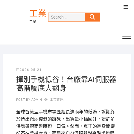
Skip
Top
to
工業
Men
Search
content
工業
…
2026-05-21
揮別手機低谷！台廠靠AI伺服器
高階觸底大翻身
POST BY
ADMIN
工業資訊
全球智慧型手機市場歷經長達兩年的低迷，近期終
於傳出微弱復甦的跡象，出貨量小幅回升，讓許多
供應鏈廠商暫時鬆一口氣。然而，真正的翻身關鍵
卻不在手機本身，而是來自AI伺服器對高階半導體