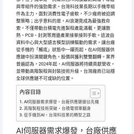
與零組件的強勁需求。台灣科技業長期以手機零組
件為主力，面對消費性電子疲軟，不少廠商被迫調
整策略；出乎意料的是，AI浪潮竟成為最強救命
索，不僅帶動台積電先進製程產能滿載，更讓散
熱、PCB、封測等周邊產業接單接到手軟。這波由
資料中心與大型語言模型訓練驅動的需求，讓台廠
從手機的「觸底」狀態中一躍而起，在AI伺服器供
應鏈中扮演關鍵角色，股價與獲利雙雙翻轉。業界
普遍認為，2024年起，AI伺服器將持續貢獻營收，
並帶動高階製程與封裝技術升級，台灣廠商已站穩
全球供應鏈不可或缺的位置。
內容目錄
AI伺服器需求爆發，台廠供應鏈搶佔先機
高階製程技術突破，台積電領軍翻身
從手機到AI，台灣科技業的轉型之路
AI伺服器需求爆發，台廠供應