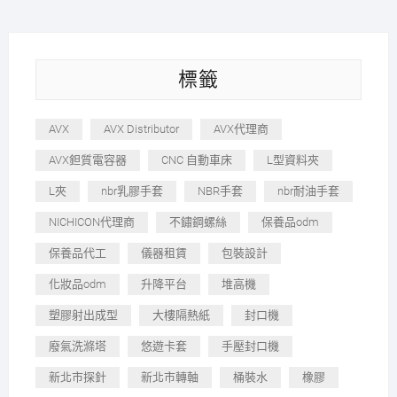
標籤
AVX
AVX Distributor
AVX代理商
AVX鉭質電容器
CNC 自動車床
L型資料夾
L夾
nbr乳膠手套
NBR手套
nbr耐油手套
NICHICON代理商
不鏽鋼螺絲
保養品odm
保養品代工
儀器租賃
包裝設計
化妝品odm
升降平台
堆高機
塑膠射出成型
大樓隔熱紙
封口機
廢氣洗滌塔
悠遊卡套
手壓封口機
新北市探針
新北市轉軸
桶裝水
橡膠