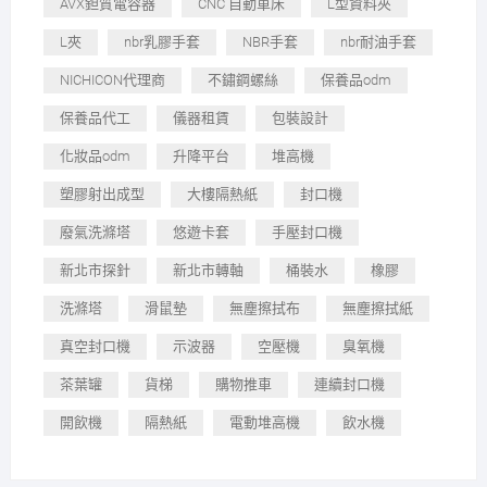
AVX鉭質電容器
CNC 自動車床
L型資料夾
L夾
nbr乳膠手套
NBR手套
nbr耐油手套
NICHICON代理商
不鏽鋼螺絲
保養品odm
保養品代工
儀器租賃
包裝設計
化妝品odm
升降平台
堆高機
塑膠射出成型
大樓隔熱紙
封口機
廢氣洗滌塔
悠遊卡套
手壓封口機
新北市探針
新北市轉軸
桶裝水
橡膠
洗滌塔
滑鼠墊
無塵擦拭布
無塵擦拭紙
真空封口機
示波器
空壓機
臭氧機
茶葉罐
貨梯
購物推車
連續封口機
開飲機
隔熱紙
電動堆高機
飲水機