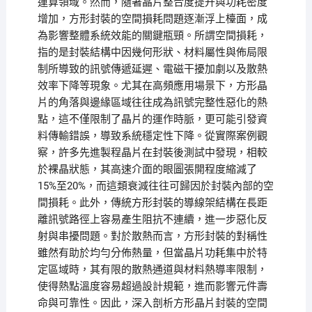
運算領域。然而，隨著晶片整合度提升與功耗密度
增加，方形封裝的空間損耗問題逐漸浮上檯面，成
為影響整體系統效能的關鍵瓶頸。所謂空間損耗，
指的是封裝結構中因幾何形狀、材料屬性與佈局限
制所導致的訊號傳遞延遲、電磁干擾加劇以及散熱
效率下降等現象。尤其在高頻應用場景下，方形晶
片的角落與邊緣區域往往成為訊號完整性惡化的熱
點，這不僅限制了晶片的運作時脈，更可能引發資
料傳輸錯誤，導致系統穩定性下降。從實際案例觀
察，許多先進製程晶片在封裝後測試中發現，相較
於裸晶狀態，其高速介面的眼圖張開程度縮減了
15%至20%，而這類衰減往往可歸因於封裝內部的空
間損耗。此外，傳統方形封裝的導線架結構在長距
離訊號路徑上容易產生阻抗不連續，進一步惡化反
射與串擾問題。對於散熱而言，方形封裝的對稱性
雖然有助於均勻分佈熱量，但當晶片功耗集中於特
定區域時，其有限的散熱通道與材料熱導率限制，
使得熱點溫度容易超過設計規範，進而影響元件壽
命與可靠性。因此，深入剖析方形晶片封裝的空間