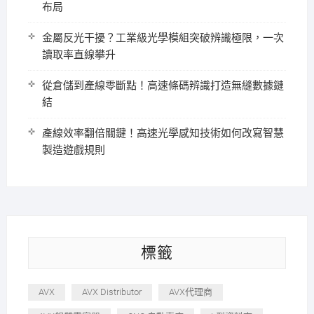
布局
金屬反光干擾？工業級光學模組突破辨識極限，一次
讀取率直線攀升
從倉儲到產線零斷點！高速條碼辨識打造無縫數據鏈
結
產線效率翻倍關鍵！高速光學感知技術如何改寫智慧
製造遊戲規則
標籤
AVX
AVX Distributor
AVX代理商