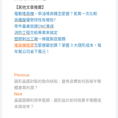
【其他文章推薦】
電動
堆高機
、柴油堆高機怎麼選？差異一次比較
貨櫃屋
優勢特性有哪些?
零件量產就選
CNC車床
消防工程
交給專業來搞定
塑膠射出工廠
一條龍製造服務
堆高機租賃
怎麼選最划算？掌握 3 大隱形成本，每
年幫公司省下萬元！
文
Previous
Previous
post:
圓形晶圓封裝的致命缺陷：邊角浪費如何吞噬半導
章
體產業利潤？
導
Next
Next
覽
post:
晶圓面積利用率瓶頸：圓形設計如何拖累半導體成
本與效率？