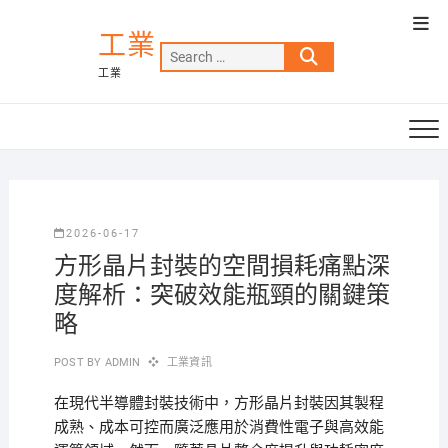
Skip
Top
to
工業
Men
Search
content
工業
…
2026-06-17
方形晶片封裝的空間損耗痛點深
度解析：突破效能瓶頸的關鍵策
略
POST BY
ADMIN
工業資訊
在現代半導體封裝技術中，方形晶片封裝因其製程
成熟、成本可控而廣泛應用於消費性電子與高效能