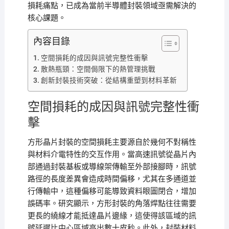
損耗痛點，已成為當前半導體封裝領域亟需解決的
核心課題。
內容目錄
空間損耗的成因與訊號完整性衝擊
散熱瓶頸：空間侷限下的熱管理挑戰
創新封裝技術突破：從結構重塑到材料革新
空間損耗的成因與訊號完整性衝
擊
方形晶片封裝的空間損耗主要源自於幾何不對稱性
與材料介電特性的交互作用。當高速訊號從晶片內
部通過封裝基板或導線架傳輸至外部接腳時，訊號
路徑的長度差異會造成時間偏移，尤其在多通道並
行傳輸中，這種偏移可能導致資料眼圖閉合，增加
誤碼率。研究顯示，方形封裝的角落焊點往往需要
更長的繞線才能抵達晶片邊緣，這使得該區域的訊
號延遲比中心區域高出數十皮秒。此外，封裝材料