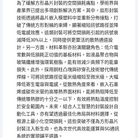
為了緩解方形晶片封裝的空間損耗痛點，學術界與
產業界已提出多項創新解決方案。其中，扇形封裝
技術透過將晶片嵌入模塑料中並重新分佈接點，打
破了傳統方形對稱的束縛，顯著縮短訊號路徑並降
低電感效應。這類封裝可將空間損耗引起的訊號衰
減降低30%以上，同時提供更靈活的散熱通道設
計。另一方面，材料革新亦扮演關鍵角色：低介電
常數與低損耗正切值的基板材料，如液晶聚合物與
玻璃纖維增強環氧樹脂，能有效減少高頻下的能量
損失。此外，採用銅柱凸塊與矽穿孔技術替代傳統
焊線，可將訊號路徑從毫米級縮短至微米級，大幅
降低寄生電容與電感。從散熱角度來看，嵌入石墨
烯或碳奈米管的高導熱界面材料，能將熱阻降低至
傳統導熱膠的十分之一以下，有效將熱點溫度控制
於安全範圍內。未來，結合人工智慧的封裝設計自
動化工具，亦有望透過最佳化佈局與材料選擇，從
根源上最小化空間損耗。這些突破不僅為方形晶片
封裝注入新生命，也為次世代高效能運算與5G通訊
系統的實現鋪平道路。