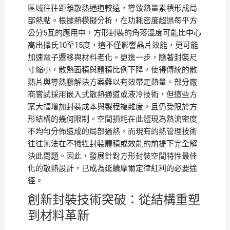
區域往往距離散熱通道較遠，導致熱量累積形成局
部熱點。根據熱模擬分析，在功耗密度超過每平方
公分5瓦的應用中，方形封裝的角落溫度可能比中心
高出攝氏10至15度，這不僅影響晶片效能，更可能
加速電子遷移與材料老化。更進一步，隨著封裝尺
寸縮小，散熱面積與體積比例下降，使得傳統的散
熱片與導熱膠解決方案難以有效帶走熱量。部分廠
商嘗試採用嵌入式散熱通道或液冷技術，但這些方
案大幅增加封裝成本與製程複雜度，且仍受限於方
形結構的幾何限制。空間損耗在此體現為熱流密度
不均勻分佈造成的局部過熱，而現有的熱管理技術
往往無法在不犧牲封裝體積或效能的前提下完全解
決此問題。因此，發展針對方形封裝空間特性最佳
化的散熱設計，已成為延續摩爾定律紅利的必要途
徑。
創新封裝技術突破：從結構重塑
到材料革新