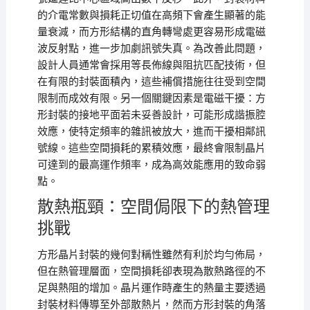
的介電常數與損耗正切值在高頻下會產生顯著的能
量衰減，而方形結構的直角轉彎處更容易形成電磁
波反射點，進一步加劇訊號失真。為改善此問題，
設計人員通常會採用等長佈線與阻抗匹配技術，但
在有限的封裝面積內，這些補償措施往往受到空間
限制而成效有限。另一個關鍵因素是電磁干擾：方
形封裝的接地平面若未妥善設計，可能形成諧振腔
效應，使特定頻率的雜訊被放大，進而干擾相鄰訊
號線。這些空間損耗的累積效應，最終會限制晶片
可達到的最高運作頻率，成為高效能應用的致命弱
點。
散熱瓶頸：空間侷限下的熱管理
挑戰
方形晶片封裝的幾何對稱性雖然有利於均勻佈局，
但在熱管理層面，空間損耗卻表現為散熱路徑的不
足與熱阻的增加。晶片運作時產生的熱量主要透過
封裝材料傳導至外部散熱片，然而方形封裝的角落