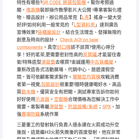
特性有哪些?
QR CODE 捲袋包裝機
。幫你考照過
關，
堆高機
裝卸操作教學影片大公開 !專業客製化禮
物、贈品設計，辦公用品常見【
L夾
】搖身一變大受
好評!如何利用一般常見的「
L型資料夾
」達到廣告
宣傳效果?
貨櫃屋設計
，結合生活理念、發揮無限的
創意及時尚的設計，
Check AOI on tape
components
。真空
封口機
該不該買?使用心得分
享！好的茗茶,更需要密封性高的
茶葉罐
,才能留住香
氣!特殊造型
滑鼠墊
去哪買?金誠運用
中古貨櫃屋
，
重新改造各式活動展場、代銷中心、旅遊渡假空
間，皆可依顧客需求製作。
實驗型均質機
攻戰消費
者第一視覺,
包裝設計
很重要!隨時健康喝好水，高品
質
飲水機
，優質安全有把關。測試專家告訴你如何
好好使用
示波器
。
空壓機
合理價格為您解決工作中
需要。客製專屬
滑鼠墊
．
防盜設備/系統
；
SPX
，加
強
賣場防竊
系統作業
三菱重工的發射執行負責人德永建在火箭成功升空
後說，這是繼H3火箭失敗後的首度發射，他在非常