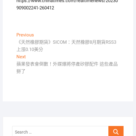
https://www.chinatimes.com/realtimenews/20230
909002241-260412
文
Previous
Previous
post:
《天然橡膠期貨》SICOM：天然橡膠8月期貨RSS3
章
上漲0.10美分
導
Next
Next
覽
post:
蘋果發表會倒數！外媒爆將停產矽膠配件 這些產品
掰了
Search