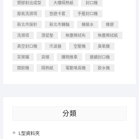
塑膠射出成型
大樓隔熱紙
封口機
廢氣洗滌塔
悠遊卡套
手壓封口機
新北市探針
新北市轉軸
桶裝水
橡膠
洗滌塔
滑鼠墊
無塵擦拭布
無塵擦拭紙
真空封口機
示波器
空壓機
臭氧機
茶葉罐
貨梯
購物推車
連續封口機
開飲機
隔熱紙
電動堆高機
飲水機
分類
L型資料夾