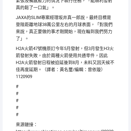
緊張及備感壓力的情況下執行任務，「能順利發射
真的鬆了一口氣」。
JAXA的SLIM專案經理坂井真一郎說，最終目標是
登陸距離地球38萬公里左右的月球表面，「對我們
來說，真正要做的事才剛開始，現在輪到我們努力
了」。
H2A火箭47號機原訂今年5月發射，但3月發生H3火
箭發射失敗，由於兩種火箭使用共通零件，因此
H2A火箭發射日程被迫延後到8月，未料又因天候不
佳再度延期。（譯者：黃名璽/編輯：曾依璇）
1120909
#
#
#
#
#
來源鏈接：