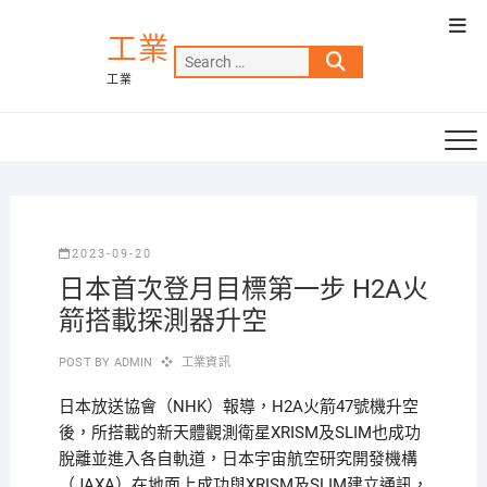
Skip
Top
to
工業
Men
Search
content
工業
…
2023-09-20
日本首次登月目標第一步 H2A火
箭搭載探測器升空
POST BY
ADMIN
工業資訊
日本放送協會（NHK）報導，H2A火箭47號機升空
後，所搭載的新天體觀測衛星XRISM及SLIM也成功
脫離並進入各自軌道，日本宇宙航空研究開發機構
（JAXA）在地面上成功與XRISM及SLIM建立通訊，