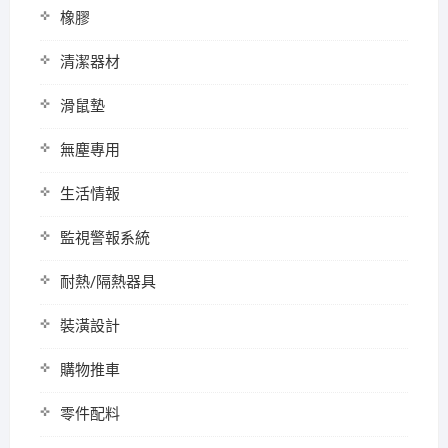
橡膠
清潔器材
滑鼠墊
無塵專用
生活情報
監視警報系統
耐熱/隔熱器具
裝潢設計
購物推車
零件配料