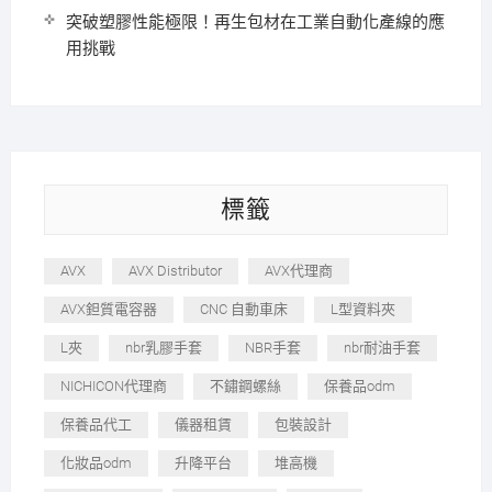
突破塑膠性能極限！再生包材在工業自動化產線的應
用挑戰
標籤
AVX
AVX Distributor
AVX代理商
AVX鉭質電容器
CNC 自動車床
L型資料夾
L夾
nbr乳膠手套
NBR手套
nbr耐油手套
NICHICON代理商
不鏽鋼螺絲
保養品odm
保養品代工
儀器租賃
包裝設計
化妝品odm
升降平台
堆高機