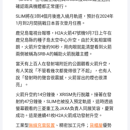
確認兩具機體都正常運行。
SLIM將在3到4個月後進入繞月軌道，預計在2024年
1月到2月間挑戰日本首次登月任務。
鹿兒島電視台報導，H2A火箭47號機9月7日上午在
鹿兒島縣的種子島太空中心升空，由於天氣相當晴
朗，火箭升空後約90秒，用肉眼就能清楚看到火箭
兩側被稱為SRB-A的輔助火箭脫離主體。
當天有上百人在發射場附近的公園觀看火箭升空，
有人笑說「不管看幾次都覺得很了不起」，也有人
說「發射時的聲音很震撼，火箭冒出的煙也很漂
亮」。
火箭升空約14分鐘後，XRISM先行脫離，接著在發
射約47分鐘後，SLIM也被投入預定軌道，這時透過
螢幕觀看的三菱重工及JAXA負責人同展笑容，慶賀
成功。這是連續41枚H2A火箭成功發射升空。
工業型
無線充電裝置
、精密加工元件；
貨櫃屋
優勢