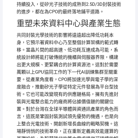
持續投入，從矽光子技術的成熟到2.5D/3D封裝技術
的進步，都在為CPO的最終落地鋪平道路。
重塑未來資料中心與產業生態
共同封裝光學技術的影響將遠遠超出降低功耗本
身，它預示著資料中心乃至整個計算架構的範式轉
移。當晶片間的超高速、低功耗互連成為可能，系
統設計師將能打破傳統的機櫃與伺服器界限，構建
出更大規模、更緊耦合的計算資源池。這對於需要
萬顆以上GPU協同工作的下一代AI訓練集群至關重
要。從產業角度看，CPO將加速光學與電子學的深
度融合，推動矽光子學從特定元件發展為平台型技
術。它也可能改變現有的供應鏈格局，擁有先進封
裝與光電整合能力的廠商將佔據價值鏈的關鍵位
置。對於台灣在全球半導體與資通訊產業的角色而
言，這既是鞏固封裝測試領先優勢的機遇，也是向
上整合光電技術、開創新增長曲線的戰略契機。這
場靜悄悄的技術革命，正在重新定義高效能運算的