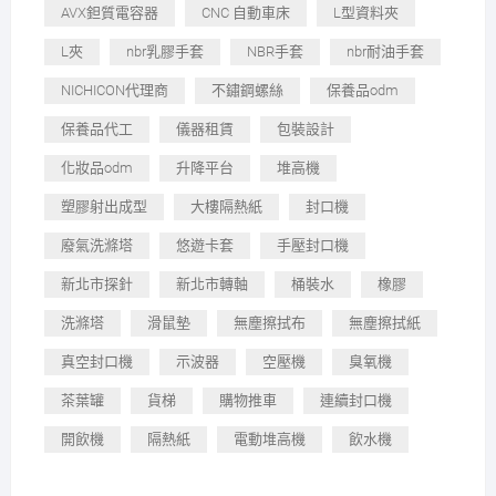
AVX鉭質電容器
CNC 自動車床
L型資料夾
L夾
nbr乳膠手套
NBR手套
nbr耐油手套
NICHICON代理商
不鏽鋼螺絲
保養品odm
保養品代工
儀器租賃
包裝設計
化妝品odm
升降平台
堆高機
塑膠射出成型
大樓隔熱紙
封口機
廢氣洗滌塔
悠遊卡套
手壓封口機
新北市探針
新北市轉軸
桶裝水
橡膠
洗滌塔
滑鼠墊
無塵擦拭布
無塵擦拭紙
真空封口機
示波器
空壓機
臭氧機
茶葉罐
貨梯
購物推車
連續封口機
開飲機
隔熱紙
電動堆高機
飲水機