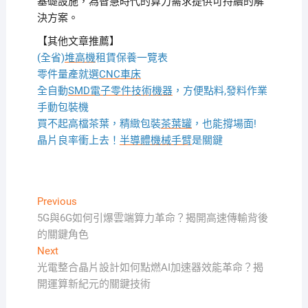
基礎設施，為智慧時代的算力需求提供可持續的解
決方案。
【其他文章推薦】
(全省)
堆高機
租賃保養一覽表
零件量產就選
CNC車床
全自動
SMD電子零件技術機器
，方便點料,發料作業
手動包裝機
買不起高檔茶葉，精緻包裝
茶葉罐
，也能撐場面!
晶片良率衝上去！
半導體機械手臂
是關鍵
文
Previous
Previous
post:
5G與6G如何引爆雲端算力革命？揭開高速傳輸背後
章
的關鍵角色
導
Next
Next
覽
post:
光電整合晶片設計如何點燃AI加速器效能革命？揭
開運算新紀元的關鍵技術