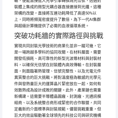
輸，便能直接進入光學引擎轉換為光信號，透過封
裝體上集成的微型光耦合器直接連接到光纖。這種
架構的改變，直接將互連功耗降低了高達50%以
上，同時將頻寬密度提升了數倍，為下一代AI集群
與超級計算機提供了必需的血液循環系統。
突破功耗牆的實際路徑與挑戰
實現共同封裝光學技術的商業化並非一蹴可幾，它
是一場跨越多學科的協同攻關。在材料層面，需要
開發低損耗、高可靠性的新型光波導材料與封裝材
料，以確保光信號在封裝體內高效傳輸。在封裝層
面，則面臨著熱管理、信號完整性、以及光電元件
異質整合的巨大挑戰。將對溫度極為敏感的光學元
件與發熱量巨大的運算晶片緊密放在一起，如何有
效散熱成為設計成敗的關鍵。此外，產業鏈也需重
新構建。這需要半導體晶圓廠、封測廠、光通訊模
組商、以及系統整合商形成緊密的合作聯盟，共同
定義新的介面標準與封裝規範。儘管挑戰重重，但
巨大的效益驅動著全球領先的科技公司與研究機構