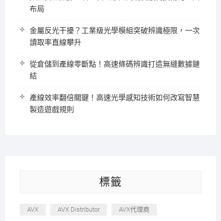
布局
金屬反光干擾？工業級光學模組突破辨識極限，一次
讀取率直線攀升
從倉儲到產線零斷點！高速條碼辨識打造無縫數據鏈
結
產線效率翻倍關鍵！高速光學感知技術如何改寫智慧
製造遊戲規則
標籤
AVX
AVX Distributor
AVX代理商