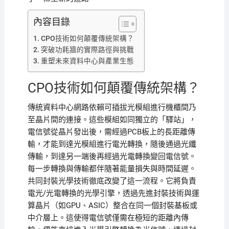
內容目錄
CPO技術如何顛覆傳統架構？
突破功耗牆的實際路徑與挑戰
重塑未來資料中心與產業生態
CPO技術如何顛覆傳統架構？
傳統資料中心網路依賴可插拔光模組進行機櫃間乃
至晶片間的連接。這些模組如同獨立的「驛站」，
電信號從晶片發出後，需經過PCB板上的長距離傳
輸，才能到達光模組進行電光轉換，隨後通過光纖
傳輸，到達另一端後再經過光電轉換變回電信號。
每一步轉換與傳輸都伴隨著能量損失與時間延遲。
共同封裝光學技術徹底改變了這一流程。它將負責
電光/光電轉換的光學引擎，透過先進封裝技術與運
算晶片（如GPU、ASIC）整合在同一個封裝基板或
中介層上。這使得電信號僅需在極短的距離內傳