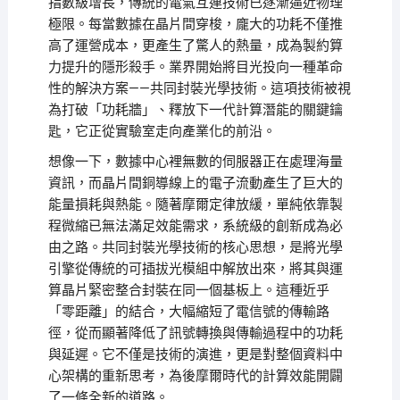
指數級增長，傳統的電氣互連技術已逐漸逼近物理
極限。每當數據在晶片間穿梭，龐大的功耗不僅推
高了運營成本，更產生了驚人的熱量，成為製約算
力提升的隱形殺手。業界開始將目光投向一種革命
性的解決方案——共同封裝光學技術。這項技術被視
為打破「功耗牆」、釋放下一代計算潛能的關鍵鑰
匙，它正從實驗室走向產業化的前沿。
想像一下，數據中心裡無數的伺服器正在處理海量
資訊，而晶片間銅導線上的電子流動產生了巨大的
能量損耗與熱能。隨著摩爾定律放緩，單純依靠製
程微縮已無法滿足效能需求，系統級的創新成為必
由之路。共同封裝光學技術的核心思想，是將光學
引擎從傳統的可插拔光模組中解放出來，將其與運
算晶片緊密整合封裝在同一個基板上。這種近乎
「零距離」的結合，大幅縮短了電信號的傳輸路
徑，從而顯著降低了訊號轉換與傳輸過程中的功耗
與延遲。它不僅是技術的演進，更是對整個資料中
心架構的重新思考，為後摩爾時代的計算效能開闢
了一條全新的道路。