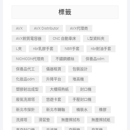
標籤
AVX
AVX Distributor
AVX代理商
AVX鉭質電容器
CNC 自動車床
L型資料夾
L夾
nbr乳膠手套
NBR手套
nbr耐油手套
NICHICON代理商
不鏽鋼螺絲
保養品odm
保養品代工
儀器租賃
包裝設計
化妝品odm
升降平台
堆高機
塑膠射出成型
大樓隔熱紙
封口機
廢氣洗滌塔
悠遊卡套
手壓封口機
新北市探針
新北市轉軸
桶裝水
橡膠
洗滌塔
滑鼠墊
無塵擦拭布
無塵擦拭紙
真空封口機
示波器
空壓機
臭氧機