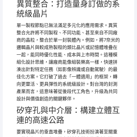
異質整合：打造量身訂做的系
統級晶片
單一製程節點已無法滿足多元化的應用需求。異質
整合允許將不同製程、不同功能、甚至來自不同廠
商的晶粒，整合於單一封裝體內。例如，將7奈米的
邏輯晶片與較成熟製程的類比晶片或記憶體堆疊在
一起，能同時優化性能、成本與上市時間。這種模
組化設計思維，讓廠商能像組裝樂高一樣，快速拼
湊出針對特定任務（如影像辨識或自動駕駛）的最
佳化方案。它打破了過去「一體適用」的框架，轉
向更靈活、更具彈性的系統級設計。對台灣的封測
產業而言，這意味著從後段代工角色，升級為共同
設計與價值創造的關鍵夥伴。
矽穿孔與中介層：構建立體互
連的高速公路
要實現晶片的垂直堆疊，矽穿孔技術扮演著至關重