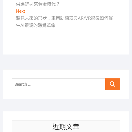
章
供應鏈迎來黃金時代？
導
Next
Next
覽
post:
聽見未來的形狀：車用助聽器與AR/VR眼鏡如何催
生AI眼鏡的聽覺革命
Search
…
近期文章