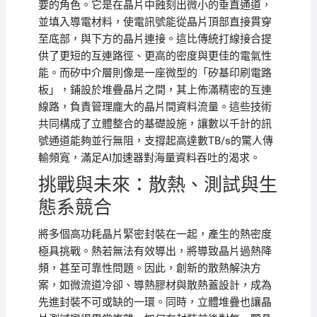
要的角色。它是在晶片中蝕刻出微小的垂直通道，
並填入導電材料，使電訊號能從晶片頂部直接貫穿
至底部，與下方的晶片連接。這比傳統打線接合提
供了更短的互連路徑、更高的密度與更佳的電氣性
能。而矽中介層則像是一座微型的「矽基印刷電路
板」，鋪設於堆疊晶片之間，其上佈滿精密的互連
線路，負責管理龐大的晶片間資料流量。這些技術
共同構成了立體整合的基礎設施，讓數以千計的訊
號通道能夠並行無阻，支撐起高達數TB/s的驚人傳
輸頻寬，滿足AI加速器對海量資料吞吐的渴求。
挑戰與未來：散熱、測試與生
態系競合
將多個高功耗晶片緊密封裝在一起，產生的熱密度
極具挑戰。熱若無法有效導出，將導致晶片過熱降
頻，甚至可靠性問題。因此，創新的散熱解決方
案，如微流道冷卻、導熱膠材與散熱蓋設計，成為
先進封裝不可或缺的一環。同時，立體堆疊也讓晶