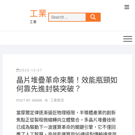
Skip
Top
to
工業
Men
Search
content
工業
…
2025-12-07
晶片堆疊革命來襲！效能瓶頸如
何靠先進封裝突破？
POST BY
ADMIN
工業資訊
當摩爾定律逐漸逼近物理極限，半導體產業的創新
焦點正從製程微縮轉向立體整合。多晶片堆疊技術
已成為驅動下一波運算革命的關鍵引擎，它不僅回
應了人工智慧、高效能運算與5G通訊對傳輸速度與