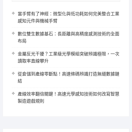
當手臂有了神經：微型化與低功耗如何完美整合工業
感知元件與機械手臂
數位雙生數據基石：長距離與高精度感測技術的全面
布局
金屬反光干擾？工業級光學模組突破辨識極限，一次
讀取率直線攀升
從倉儲到產線零斷點！高速條碼辨識打造無縫數據鏈
結
產線效率翻倍關鍵！高速光學感知技術如何改寫智慧
製造遊戲規則