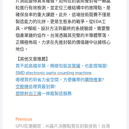
片測試變得異常複雜。如何在封裝前後對每一顆晶
粒進行有效檢測，並定位三維結構中的故障點，是
確保良率的重大課題。此外，這場技術競賽不僅是
製造能力的比拼，更是生態系的戰爭。從EDA工
具、IP模組、設計方法到最終的系統驗證，需要整
個產業鏈的協作。台灣憑藉其完整的半導體聚落，
正積極佈局，力求在先進封裝的價值鏈中佔據核心
地位。
【其他文章推薦】
買不起高檔茶葉，精緻包裝
茶葉罐
，也能撐場面!
SMD electronic parts counting machine
哪裡買的到省力省空間，方便攜帶的
購物推車
?
空壓機
這裡買最划算!
塑膠射出工廠
一條龍製造服務
文
Previous
Previous
post:
GPU狂潮揭密：AI晶片決勝點竟在封裝技術！台灣