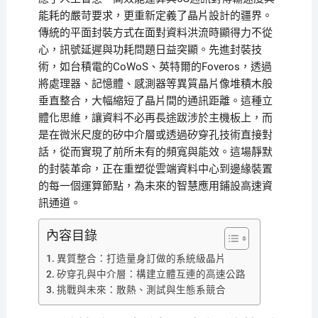
能耗的嚴苛要求，更重新定義了晶片設計的疆界。
傳統的平面封裝方式在面對資料洪流時顯得力不從
心，訊號延遲與功耗問題日益突顯。先進封裝技
術，如台積電的CoWoS、英特爾的Foveros，透過
將處理器、記憶體、感測器等異質晶片像堆積木般
垂直整合，大幅縮短了晶片間的通訊距離。這種立
體化思維，讓資料不必再長途跋涉於主機板上，而
是在微米尺度的矽中介層或透過矽穿孔技術直接對
話，從而實現了前所未有的頻寬與能效。這場靜默
的封裝革命，正在重塑從雲端資料中心到邊緣裝置
的每一個運算節點，為未來的智慧應用鋪設高速資
訊通道。
內容目錄
異質整合：打造量身訂做的系統級晶片
矽穿孔與中介層：構建立體互連的高速公路
挑戰與未來：散熱、測試與生態系競合