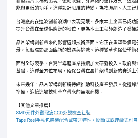
新型晶片架構的出現，徹底改變了計算機的運作方式。透過
能與更低的功耗。這種設計思維的轉變，為物聯網、人工智
台灣廠商在這波創新浪潮中表現亮眼。多家本土企業已成功
提升台灣在全球供應鏈的地位，更為本土工程師創造了發揮
晶片架構創新帶來的影響遠超技術層面。它正在重塑整個電
景，每個環節都面臨新的機遇與挑戰。這種變革也促使學術
面對全球競爭，台灣半導體產業持續加大研發投入。政府與
基礎。這種全方位布局，確保台灣在晶片架構創新的賽道上
未來幾年，晶片架構創新將持續推動科技產業發展。從邊緣
準備，迎接這場技術革命帶來的無限商機。
【其他文章推薦】
SMD元件外觀瑕疵
CCD外觀檢查包裝
Tape Reel手動包裝機
配合載帶之特性，間斷式或連續式可自