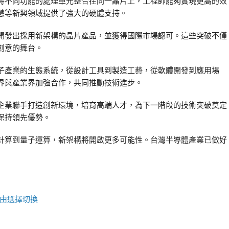
將不同功能的處理單元整合在同一晶片上，工程師能夠實現更高的效
慧等新興領域提供了強大的硬體支持。
開發出採用新架構的晶片產品，並獲得國際市場認可。這些突破不僅
創意的舞台。
子產業的生態系統，從設計工具到製造工藝，從軟體開發到應用場
界與產業界加強合作，共同推動技術進步。
企業聯手打造創新環境，培育高端人才，為下一階段的技術突破奠定
保持領先優勢。
計算到量子運算，新架構將開啟更多可能性。台灣半導體產業已做好
由選擇切換