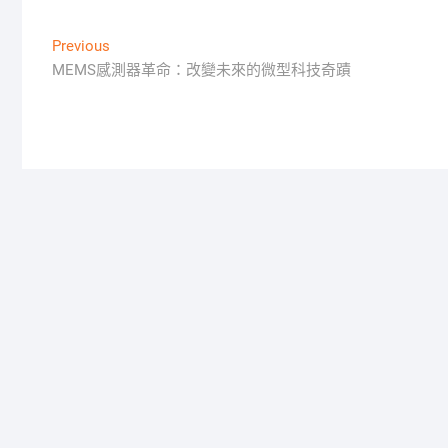
文
Previous
Previous
post:
MEMS感測器革命：改變未來的微型科技奇蹟
章
導
覽