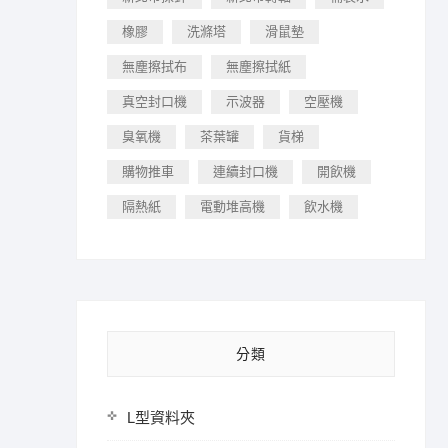
橡膠
洗滌塔
滑鼠墊
無塵擦拭布
無塵擦拭紙
真空封口機
示波器
空壓機
臭氧機
茶葉罐
貨梯
購物推車
連續封口機
開飲機
隔熱紙
電動堆高機
飲水機
分類
L型資料夾