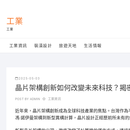
Skip
to
content
工業
工業
工業資訊
裝潢設計
旅遊天地
生活情報
2025-05-03
晶片架構創新如何改變未來科技？揭
POST BY
ADMIN
工業資訊
近年來，晶片架構創新成為全球科技產業的焦點。台灣作為
馮·諾伊曼架構到新型異構計算，晶片設計正經歷前所未有的