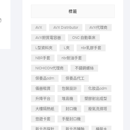
標籤
勢
AVX
AVX Distributor
AVX代理商
AVX鉭質電容器
CNC 自動車床
L型資料夾
L夾
nbr乳膠手套
NBR手套
nbr耐油手套
NICHICON代理商
不鏽鋼螺絲
保養品odm
保養品代工
儀器租賃
包裝設計
化妝品odm
升降平台
堆高機
塑膠射出成型
大樓隔熱紙
封口機
廢氣洗滌塔
悠遊卡套
手壓封口機
新北市探針
新北市轉軸
桶裝水