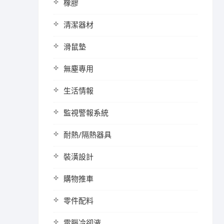
橡膠
清潔器材
滑鼠墊
無塵專用
生活情報
監視警報系統
耐熱/隔熱器具
裝潢設計
購物推車
零件配料
電腦冷卻液